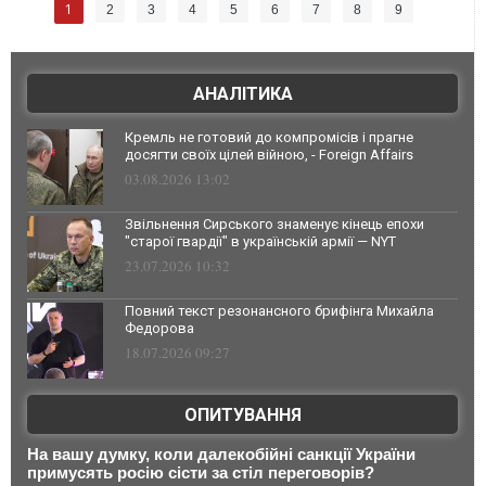
1
2
3
4
5
6
7
8
9
АНАЛІТИКА
Кремль не готовий до компромісів і прагне
досягти своїх цілей війною, - Foreign Affairs
03.08.2026 13:02
Звільнення Сирського знаменує кінець епохи
"старої гвардії" в українській армії — NYT
23.07.2026 10:32
Повний текст резонансного брифінга Михайла
Федорова
18.07.2026 09:27
ОПИТУВАННЯ
На вашу думку, коли далекобійні санкції України
примусять росію сісти за стіл переговорів?