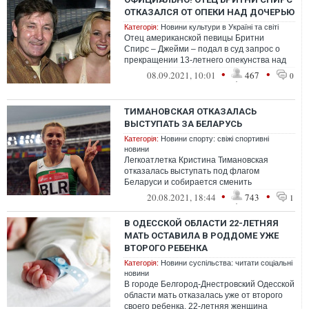
ОТКАЗАЛСЯ ОТ ОПЕКИ НАД ДОЧЕРЬЮ
Категорія:
Новини культури в Україні та світі
Отец американской певицы Бритни
Спирс – Джейми – подал в суд запрос о
прекращении 13-летнего опекунства над
своей дочерью. По его словам, он желает
•
•
08.09.2021, 10:01
467
0
ей...
ТИМАНОВСКАЯ ОТКАЗАЛАСЬ
ВЫСТУПАТЬ ЗА БЕЛАРУСЬ
Категорія:
Новини спорту: свіжі спортивні
новини
Легкоатлетка Кристина Тимановская
отказалась выступать под флагом
Беларуси и собирается сменить
спортивное гражданство. Бегунья
•
•
20.08.2021, 18:44
743
1
объявила о решении защ...
В ОДЕССКОЙ ОБЛАСТИ 22-ЛЕТНЯЯ
МАТЬ ОСТАВИЛА В РОДДОМЕ УЖЕ
ВТОРОГО РЕБЕНКА
Категорія:
Новини суспільства: читати соціальні
новини
В городе Белгород-Днестровский Одесской
области мать отказалась уже от второго
своего ребенка. 22-летняя женщина