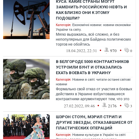
КУСА: КАКИЕ СТРАНЫ МОГУТ
ЗАМЕНИТЬ РОССИЙСКУЮ НЕФТЬ И
КАК БЛИЗКО ОНИ К ЭТОМУ
ПОДОШЛИ?
Категорія:
Економічні новини: новини економіки
України та світу.
Мягко выражаясь, всё сложно, и без
непопулярных для Байдена политических
торгов не обойтись
•
•
18.04.2022, 22:31
970
0
В БЕЛГОРОДЕ 5000 КОНТРАКТНИКОВ
УСТРОИЛИ БУНТ И ОТКАЗАЛИСЬ
ЕХАТЬ ВОЕВАТЬ В УКРАИНУ
Категорія:
Новини в світі: читати останні світові
новини
Формально свой отказ от участия в боевых
действиях в Украине взбунтовавшиеся
контрактники аргументируют тем, что это
не предусмотрено в их контрактах
•
•
27.02.2022, 09:46
2176
3
ШЭРОН СТОУН, МЭРИЛ СТРИП И
ДРУГИЕ ЗВЕЗДЫ, ОТКАЗАВШИЕСЯ ОТ
ПЛАСТИЧЕСКИХ ОПЕРАЦИЙ
Категорія:
Новини культури в Україні та світі