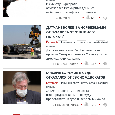
новини
В субботу, 6 февраля,
отмечается Всемирный день без
мобильного телефона. Его цель –
попытаться как можно меньше
•
•
06.02.2021, 13:00
680
0
использовать сотовую связь и гаджеты
ДАТЧАНЕ ВСЛЕД ЗА НОРВЕЖЦАМИ
ОТКАЗАЛИСЬ ОТ "СЕВЕРНОГО
ПОТОКА-2"
Категорія:
Новини в світі: читати останні світові
новини
Датская компания Rambøll вышла из
проекта Северного потока 2 из-за угрозы
американских санкций.
•
•
14.01.2021, 00:55
1313
0
МИХАИЛ ЕФРЕМОВ В СУДЕ
ОТКАЗАЛСЯ ОТ СВОИХ АДВОКАТОВ
Категорія:
Новини в світі: читати останні світові
новини
Эльман Пашаев и Елизавета
Шаргородская больше не будут
представлять в суде интересы Михаила
Ефремова. «Найму адвокатов посильнее»,
•
•
21.08.2020, 20:44
1332
0
— заявил актер