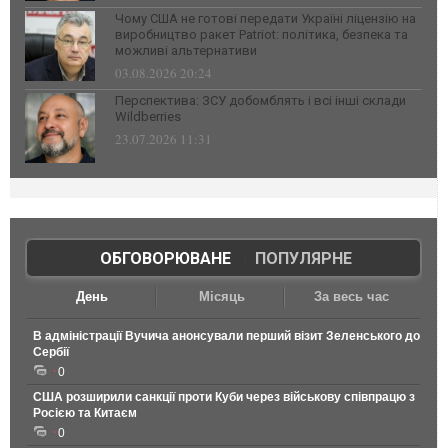
Чому США не готові передати Україні ліцензію на
виробництво ракет Patriot: політика, безпека та
можливі альтернативи
03.08.2026 20:24
Перспектива: ЗСУ добомблять і всі інші склади
Wildberries
23.07.2026 11:31
ОБГОВОРЮВАНЕ
|
ПОПУЛЯРНЕ
День
Місяць
За весь час
В адміністрації Вучича анонсували перший візит Зеленського до
Сербії
0
США розширили санкції проти Куби через військову співпрацю з
Росією та Китаєм
0