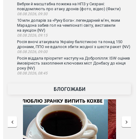
Вибухи й масштабна пожежа на НПЗ у Сизрані:
повідомляють про атаку дронів (фото, відео) (Факти)
08.08.2026, 09:30
10 млн доларів за «Руку Бога»: легендарний м’яч, яким
Марадона забив гол на чемпіонаті світу, виставили
на аукціон (NV)
08.08.2026, 09:15
Росія вночі атакувала Україну балістикою та понад 150
дронами, ППО не вдалося збити жодної з шести ракет (NV)
08.08.2026, 09:00
Росія віддала пріоритет наступу на Добропілля: ISW оцінив
ймовірність захоплення ключових міст Донбасу до кінця
року (NV)
08.08.2026, 08:45
БЛОГОЖАБИ