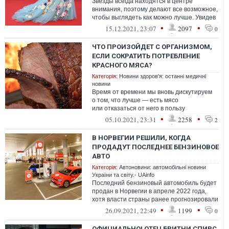
Звезды всегда находятся в центре
внимания, поэтому делают все возможное,
чтобы выглядеть как можно лучше. Увидев
первые возрастные изменения во
•
•
15.12.2021, 23:07
2097
0
внешно...
ЧТО ПРОИЗОЙДЕТ С ОРГАНИЗМОМ,
ЕСЛИ СОКРАТИТЬ ПОТРЕБЛЕНИЕ
КРАСНОГО МЯСА?
Категорія:
Новини здоров'я: останні медичні
новини
Время от времени мы вновь дискутируем
о том, что лучше — есть мясо
или отказаться от него в пользу
вегетарианства.
•
•
05.10.2021, 23:31
2258
2
В НОРВЕГИИ РЕШИЛИ, КОГДА
ПРОДАДУТ ПОСЛЕДНЕЕ БЕНЗИНОВОЕ
АВТО
Категорія:
Автоновини: автомобільні новини
України та світу.- UAinfo
Последний бензиновый автомобиль будет
продан в Норвегии в апреле 2022 года,
хотя власти страны ранее прогнозировали
отказаться от бензиновых авто лишь...
•
•
26.09.2021, 22:49
1199
0
ОФИЦИАЛЬНО! ОТЕЦ БРИТНИ СПИРС