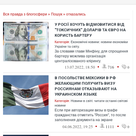
Вся правда з блогосфери
»
Пошук
» отказались
У РОСІЇ ХОЧУТЬ ВІДМОВИТИСЯ ВІД
"ТОКСИЧНИХ" ДОЛАРІВ ТА ЄВРО НА
КОРИСТЬ БАРТЕРУ
Категорія:
Економічні новини: новини економіки
України та світу.
За словами глави Мінфіну, для спрощення
бартеру можлива організація
централізованого клірингу.
•
•
13.07.2022, 18:50
716
0
В ПОСОЛЬСТВЕ МЕКСИКИ В РФ
ЖЕЛАЮЩИМ ПОЛУЧИТЬ ВИЗУ
РОССИЯНАМ ОТКАЗЫВАЮТ НА
УКРАИНСКОМ ЯЗЫКЕ
Категорія:
Новини в світі: читати останні світові
новини
Если при авторизации визы в графе
гражданства отметить "Россия", то после
заполнения документа на экране
появляется отказ на украинском языке
•
•
04.06.2022, 19:25
1111
0