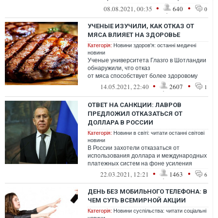
оставила первого новорожденного в род...
•
•
08.08.2021, 00:35
640
0
УЧЕНЫЕ ИЗУЧИЛИ, КАК ОТКАЗ ОТ
МЯСА ВЛИЯЕТ НА ЗДОРОВЬЕ
Категорія:
Новини здоров'я: останні медичні
новини
Ученые университета Глазго в Шотландии
обнаружили, что отказ
от мяса способствует более здоровому
профилю биомаркеров несмотря
•
•
14.05.2021, 22:40
2607
1
на возраст, вес, курени...
ОТВЕТ НА САНКЦИИ: ЛАВРОВ
ПРЕДЛОЖИЛ ОТКАЗАТЬСЯ ОТ
ДОЛЛАРА В РОССИИ
Категорія:
Новини в світі: читати останні світові
новини
В России захотели отказаться от
использования доллара и международных
платежных систем на фоне усиления
санкций.
•
•
22.03.2021, 12:21
1463
6
ДЕНЬ БЕЗ МОБИЛЬНОГО ТЕЛЕФОНА: В
ЧЕМ СУТЬ ВСЕМИРНОЙ АКЦИИ
Категорія:
Новини суспільства: читати соціальні