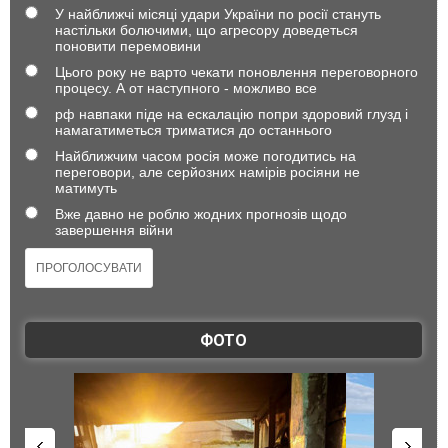
У найближчі місяці удари України по росії стануть
настільки болючими, що агресору доведеться
поновити перемовини
Цього року не варто чекати поновлення переговорного
процесу. А от наступного - можливо все
рф навпаки піде на ескалацію попри здоровий глузд і
намагатиметься триматися до останнього
Найближчим часом росія може погодитись на
переговори, але серйозних намірів росіяни не
матимуть
Вже давно не роблю жодних прогнозів щодо
завершення війни
ФОТО