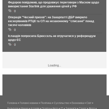
Федоров повідомив, що продовжує переговори з Маском щодо
використання Starlink для ураження цілей у РФ
0
Операція "Чесний призов": на Закарпатті ДБР викрило
екскерівників РТЦК та СП на незаконному "списанні" понад
тисячі чоловіків
0
Ісландія попросила Брюссель не втручатися у референдум
щодо ЄС
0
Loading...
Головна
•
Головні новини
•
Політика
•
Суспільство
•
Економіка
беспроводной
•
Світ
•
Культура
•
Наука
•
Історія
•
Освіта
•
Авто
•
IT
•
Здоров'я
интернет
•
Спорт
•
Фото
•