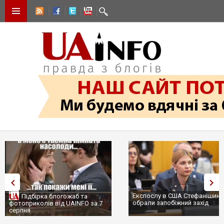
Експослу в США Стефанішині
Підбірка блогожаб та
обрали запобіжний захід
фотоприколів від UAINFO за 7
серпня