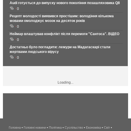
Audi готується до випуску нового покоління позашляховика Q8
0
Рецепт молодості виявився простішим: володіння кількома
мовами омолоджує мозок на десяток років
0
Неймар влаштував конфлікт після перемоги "Сантоса". ВІДЕО
0
Достатньо було погладити: лемури на Мадагаскарі стали
жертвами людського вірусу
0
Loading...
Головна
•
Головні новини
•
Політика
•
Суспільство
•
Економіка
беспроводной
•
Світ
•