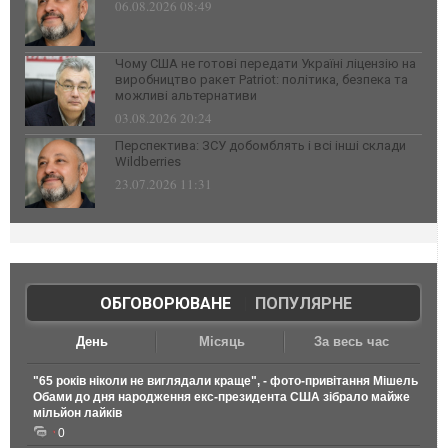
06.08.2026 08:49
Чому США не готові передати Україні ліцензію на
виробництво ракет Patriot: політика, безпека та
можливі альтернативи
03.08.2026 20:24
Перспектива: ЗСУ добомблять і всі інші склади
Wildberries
23.07.2026 11:31
ОБГОВОРЮВАНЕ
|
ПОПУЛЯРНЕ
День
Місяць
За весь час
"65 років ніколи не виглядали краще", - фото-привітання Мішель
Обами до дня народження екс-президента США зібрало майже
мільйон лайків
0