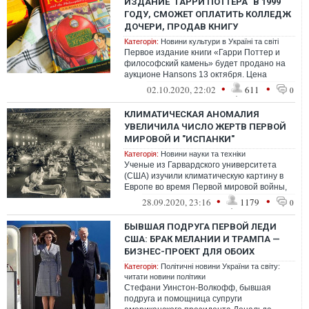
ИЗДАНИЕ "ГАРРИ ПОТТЕРА" В 1999
ГОДУ, СМОЖЕТ ОПЛАТИТЬ КОЛЛЕДЖ
ДОЧЕРИ, ПРОДАВ КНИГУ
Категорія:
Новини культури в Україні та світі
Первое издание книги «Гарри Поттер и
философский камень» будет продано на
аукционе Hansons 13 октября. Цена
ожидается в пределах 20-30 тысяч
•
•
02.10.2020, 22:02
611
0
фунтов, н...
КЛИМАТИЧЕСКАЯ АНОМАЛИЯ
УВЕЛИЧИЛА ЧИСЛО ЖЕРТВ ПЕРВОЙ
МИРОВОЙ И "ИСПАНКИ"
Категорія:
Новини науки та техніки
Ученые из Гарвардского университета
(США) изучили климатическую картину в
Европе во время Первой мировой войны,
анализируя ледяной керн из ледника в е...
•
•
28.09.2020, 23:16
1179
0
БЫВШАЯ ПОДРУГА ПЕРВОЙ ЛЕДИ
США: БРАК МЕЛАНИИ И ТРАМПА —
БИЗНЕС-ПРОЕКТ ДЛЯ ОБОИХ
Категорія:
Політичні новини України та світу:
читати новини політики
Стефани Уинстон-Волкофф, бывшая
подруга и помощница супруги