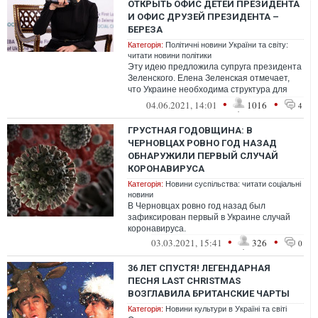
ОТКРЫТЬ ОФИС ДЕТЕЙ ПРЕЗИДЕНТА
И ОФИС ДРУЗЕЙ ПРЕЗИДЕНТА –
БЕРЕЗА
Категорія:
Політичні новини України та світу:
читати новини політики
Эту идею предложила супруга президента
Зеленского. Елена Зеленская отмечает,
что Украине необходима структура для
жён президентов, откуда они смогут в...
•
•
04.06.2021, 14:01
1016
4
ГРУСТНАЯ ГОДОВЩИНА: В
ЧЕРНОВЦАХ РОВНО ГОД НАЗАД
ОБНАРУЖИЛИ ПЕРВЫЙ СЛУЧАЙ
КОРОНАВИРУСА
Категорія:
Новини суспільства: читати соціальні
новини
В Черновцах ровно год назад был
зафиксирован первый в Украине случай
коронавируса.
•
•
03.03.2021, 15:41
326
0
36 ЛЕТ СПУСТЯ! ЛЕГЕНДАРНАЯ
ПЕСНЯ LAST CHRISTMAS
ВОЗГЛАВИЛА БРИТАНСКИЕ ЧАРТЫ
Категорія:
Новини культури в Україні та світі