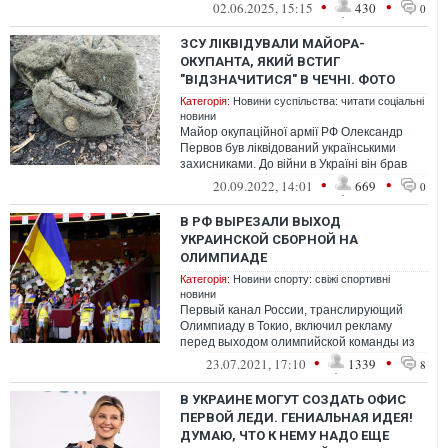
перевіряти фури, внаслідок чого утворил...
•
•
02.06.2025, 15:15
430
0
ЗСУ ЛІКВІДУВАЛИ МАЙОРА-
ОКУПАНТА, ЯКИЙ ВСТИГ
"ВІДЗНАЧИТИСЯ" В ЧЕЧНІ. ФОТО
Категорія:
Новини суспільства: читати соціальні
новини
Майор окупаційної армії РФ Олександр
Первов був ліквідований українськими
захисниками. До війни в Україні він брав
участь у бойових діях у Чечні.
•
•
20.09.2022, 14:01
669
0
В РФ ВЫРЕЗАЛИ ВЫХОД
УКРАИНСКОЙ СБОРНОЙ НА
ОЛИМПИАДЕ
Категорія:
Новини спорту: свіжі спортивні
новини
Первый канал России, транслирующий
Олимпиаду в Токио, включил рекламу
перед выходом олимпийской команды из
Украины.
•
•
23.07.2021, 17:10
1339
8
В УКРАИНЕ МОГУТ СОЗДАТЬ ОФИС
ПЕРВОЙ ЛЕДИ. ГЕНИАЛЬНАЯ ИДЕЯ!
ДУМАЮ, ЧТО К НЕМУ НАДО ЕЩЕ