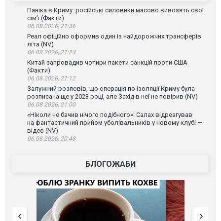
Паніка в Криму: російські силовики масово вивозять свої
сім’ї (Факти)
06.08.2026, 21:36
Реал офіційно оформив один із найдорожчих трансферів
літа (NV)
06.08.2026, 21:24
Китай запровадив чотири пакети санкцій проти США
(Факти)
06.08.2026, 21:12
Залужний розповів, що операція по ізоляції Криму була
розписана ще у 2023 році, але Захід в неї не повірив (NV)
06.08.2026, 21:00
«Ніколи не бачив нічого подібного»: Салах відреагував
на фантастичний прийом уболівальників у новому клубі —
відео (NV)
06.08.2026, 20:48
БЛОГОЖАБИ