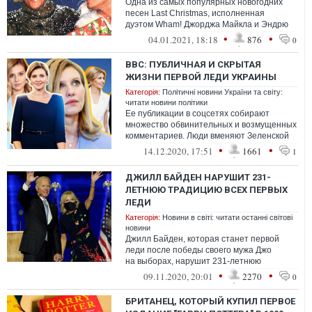
Одна из самых популярных новогодних
песен Last Christmas, исполненная
дуэтом Wham! Джорджа Майкла и Эндрю
Риджли, спустя 36 лет после релиза
•
•
04.01.2021, 18:18
876
0
впервые з...
BBC: ПУБЛИЧНАЯ И СКРЫТАЯ
ЖИЗНИ ПЕРВОЙ ЛЕДИ УКРАИНЫ
Категорія:
Політичні новини України та світу:
читати новини політики
Ее публикации в соцсетях собирают
множество обвинительных и возмущенных
комментариев. Люди вменяют Зеленской
отпуск в Омане, имущество в Крыму и
•
•
14.12.2020, 17:51
1661
1
требу...
ДЖИЛЛ БАЙДЕН НАРУШИТ 231-
ЛЕТНЮЮ ТРАДИЦИЮ ВСЕХ ПЕРВЫХ
ЛЕДИ
Категорія:
Новини в світі: читати останні світові
новини
Джилл Байден, которая станет первой
леди после победы своего мужа Джо
на выборах, нарушит 231-летнюю
традицию всех жен президентов США.
•
•
09.11.2020, 20:01
2270
0
БРИТАНЕЦ, КОТОРЫЙ КУПИЛ ПЕРВОЕ