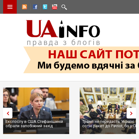
Експослу в США Стефанішиній
Трамп не передасть Україні
обрали запобіжний захід
сотні ракет до Patriot, бо у С
...