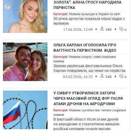
ЗОЛОТА": АЛІНА ГРОСУ НАРОДИЛА
ПЕРВІСТКА
Категорія:
Новини культури в Україні та світі
30-річна артистка показала перші кадри з
малюком
•
•
17.04.2026, 12:09
180
0
ОЛЬГА ХАРЛАН ОГОЛОСИЛА ПРО
ВАГІТНІСТЬ ПЕРВІСТКОМ. ВІДЕО
Категорія:
Новини спорту: свіжі спортивні
новини
Зіркова українська фехтувальниця Ольга
Харлан повідомила, що чекає на первістка
•
•
03.02.2026, 16:32
348
0
У СИБІРУ УТВОРИЛИСЯ ЗАТОРИ
ЧЕРЕЗ МАСОВИЙ ОГЛЯД ФУР ПІСЛЯ
АТАКИ ДРОНІВ НА АЕРОДРОМИ
Категорія:
Новини суспільства: читати соціальні
новини
В Іркутській області після атаки дронів
на аеродроми зі стратегічною авіацією
російські силовики почали масово