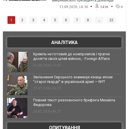
американского президента Дональда
Трампа Мелании, рассказала, что первая
•
•
13.09.2020, 14:30
1416
0
леди скрывает под...
1
2
3
4
5
6
7
8
...
22
АНАЛІТИКА
Кремль не готовий до компромісів і прагне
досягти своїх цілей війною, - Foreign Affairs
03.08.2026 13:02
Звільнення Сирського знаменує кінець епохи
"старої гвардії" в українській армії — NYT
23.07.2026 10:32
Повний текст резонансного брифінга Михайла
Федорова
18.07.2026 09:27
ОПИТУВАННЯ