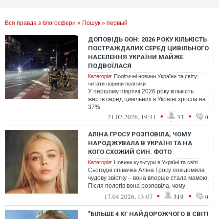
Вся правда з блогосфери
»
Пошук
» первый
ДОПОВІДЬ ООН: 2026 РОКУ КІЛЬКІСТЬ
ПОСТРАЖДАЛИХ СЕРЕД ЦИВІЛЬНОГО
НАСЕЛЕННЯ УКРАЇНИ МАЙЖЕ
ПОДВОЇЛАСЯ
Категорія:
Політичні новини України та світу:
читати новини політики
У першому півріччі 2026 року кількість
жертв серед цивільних в Україні зросла на
37%
•
•
21.07.2026, 19:41
33
0
АЛІНА ГРОСУ РОЗПОВІЛА, ЧОМУ
НАРОДЖУВАЛА В УКРАЇНІ ТА НА
КОГО СХОЖИЙ СИН. ФОТО
Категорія:
Новини культури в Україні та світі
Сьогодні співачка Аліна Гросу повідомила
чудову звістку – вона вперше стала мамою.
Після пологів вона розповіла, чому
вирішила народжувати в Україні т...
•
•
17.04.2026, 13:07
319
0
"БІЛЬШЕ 4 КГ НАЙДОРОЖЧОГО В СВІТІ