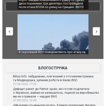
двоє поранених. Ще десятеро постраждали
Єкатеринбурз
ВІДЕО
після атаки БПЛА по ринку на Сумщині. ФОТО
склад Wildber
В окупованій Ялті повідомляють про атаку на
За 2000 кіло
порт: над містом навис стовп чорного диму.
Єкатеринбурз
ВІДЕО
склад Wildbe
БЛОГОСТРІЧКА
Bihus.Info: забудовник, пов’язаний з оточенням Єрмака
та Медведчука, зупинив роботи в Києві (NV)
07.08.2026, 17:00
Дефіцит ракет до Patriot: країн, які готові поділитись
з Україною, майже не залишилось, ліцензії на виробництво
ми не отримали — нардеп (NV)
07.08.2026, 16:48
«Ми йдемо по мінному полю». Клімкін попередив Україну