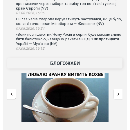
про виклики через вибори та зміну топ-політиків у низці
країн Європи (NV)
07.08.2026, 16:36
СЗР за часів Умєрова керуватимуть заступники, як це було,
коли він очолював Міноборони — Железняк (NV)
07.08.2026, 16:24
«Вони поспішають». Чому Росія в серпні буде максимально
бити балістикою, навіщо їм ракети з КНДР і як протидіяти
Україні — Мусієнко (NV)
07.08.2026, 16:12
БЛОГОЖАБИ