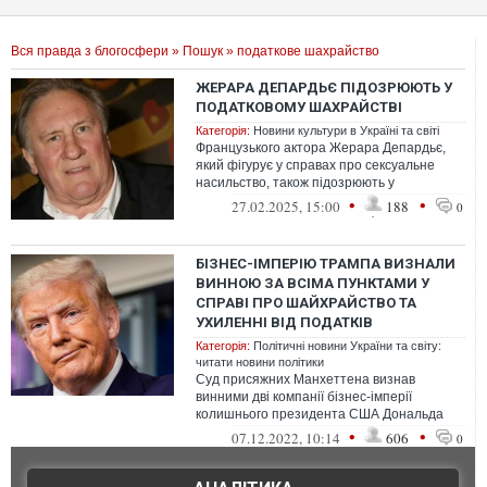
Вся правда з блогосфери
»
Пошук
» податкове шахрайство
ЖЕРАРА ДЕПАРДЬЄ ПІДОЗРЮЮТЬ У
ПОДАТКОВОМУ ШАХРАЙСТВІ
Категорія:
Новини культури в Україні та світі
Французького актора Жерара Депардьє,
який фігурує у справах про сексуальне
насильство, також підозрюють у
податковому шахрайстві та відмиванні
•
•
27.02.2025, 15:00
188
0
коштів
БІЗНЕС-ІМПЕРІЮ ТРАМПА ВИЗНАЛИ
ВИННОЮ ЗА ВСІМА ПУНКТАМИ У
СПРАВІ ПРО ШАЙХРАЙСТВО ТА
УХИЛЕННІ ВІД ПОДАТКІВ
Категорія:
Політичні новини України та світу:
читати новини політики
Суд присяжних Манхеттена визнав
винними дві компанії бізнес-імперії
колишнього президента США Дональда
Трампа за численними звинуваченнями в
•
•
07.12.2022, 10:14
606
0
злочинном...