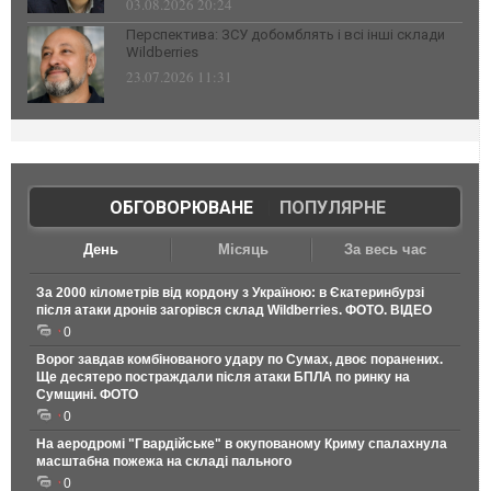
03.08.2026 20:24
Перспектива: ЗСУ добомблять і всі інші склади
Wildberries
23.07.2026 11:31
ОБГОВОРЮВАНЕ
|
ПОПУЛЯРНЕ
День
Місяць
За весь час
За 2000 кілометрів від кордону з Україною: в Єкатеринбурзі
після атаки дронів загорівся склад Wildberries. ФОТО. ВІДЕО
0
Ворог завдав комбінованого удару по Сумах, двоє поранених.
Ще десятеро постраждали після атаки БПЛА по ринку на
Сумщині. ФОТО
0
На аеродромі "Гвардійське" в окупованому Криму спалахнула
масштабна пожежа на складі пального
0