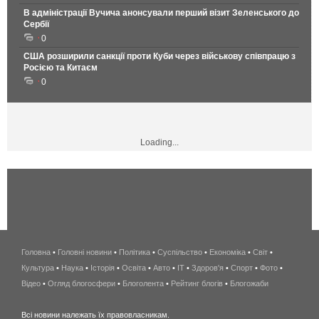
В адміністрації Вучича анонсували перший візит Зеленського до
Сербії
0
США розширили санкції проти Куби через військову співпрацю з
Росією та Китаєм
0
Loading...
Головна
•
Головні новини
•
Політика
•
Суспільство
•
Економіка
беспроводной
•
Світ
•
Культура
•
Наука
•
Історія
•
Освіта
•
Авто
•
IT
•
Здоров'я
интернет
•
Спорт
•
Фото
•
Відео
•
Огляд блогосфери
•
Блоголента
•
Рейтинг блогів
киев
•
Блогожаби
и
Всі новини належать їх правовласникам.
область