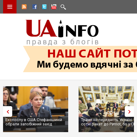
Експослу в США Стефанішиній
Трамп не передасть Україні
обрали запобіжний захід
сотні ракет до Patriot, бо у С
...