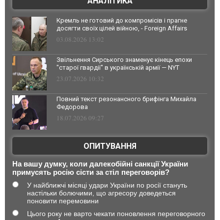
АНАЛІТИКА
Кремль не готовий до компромісів і прагне
досягти своїх цілей війною, - Foreign Affairs
03.08.2026 13:02
Звільнення Сирського знаменує кінець епохи
"старої гвардії" в українській армії — NYT
23.07.2026 10:32
Повний текст резонансного брифінга Михайла
Федорова
18.07.2026 09:27
ОПИТУВАННЯ
На вашу думку, коли далекобійні санкції України
примусять росію сісти за стіл переговорів?
У найближчі місяці удари України по росії стануть
настільки болючими, що агресору доведеться
поновити перемовини
Цього року не варто чекати поновлення переговорного