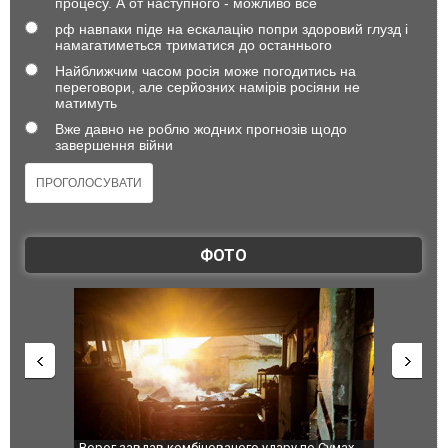
процесу. А от наступного - можливо все
рф навпаки піде на ескалацію попри здоровий глузд і
намагатиметься триматися до останнього
Найближчим часом росія може погодитись на
переговори, але серйозних намірів росіяни не
матимуть
Вже давно не роблю жодних прогнозів щодо
завершення війни
ФОТО
Ворог завдав комбінованого удару по Сумах,
За 2000 кілом