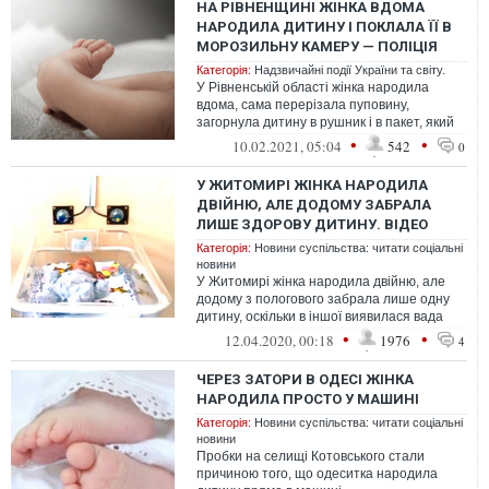
НА РІВНЕНЩИНІ ЖІНКА ВДОМА
НАРОДИЛА ДИТИНУ І ПОКЛАЛА ЇЇ В
МОРОЗИЛЬНУ КАМЕРУ — ПОЛІЦІЯ
Категорія:
Надзвичайні події України та світу.
У Рівненській області жінка народила
вдома, сама перерізала пуповину,
загорнула дитину в рушник і в пакет, який
потім поклала в морозильну камеру.
•
•
10.02.2021, 05:04
542
0
У ЖИТОМИРІ ЖІНКА НАРОДИЛА
ДВІЙНЮ, АЛЕ ДОДОМУ ЗАБРАЛА
ЛИШЕ ЗДОРОВУ ДИТИНУ. ВІДЕО
Категорія:
Новини суспільства: читати соціальні
новини
У Житомирі жінка народила двійню, але
додому з пологового забрала лише одну
дитину, оскільки в іншої виявилася вада
серця.
•
•
12.04.2020, 00:18
1976
4
ЧЕРЕЗ ЗАТОРИ В ОДЕСІ ЖІНКА
НАРОДИЛА ПРОСТО У МАШИНІ
Категорія:
Новини суспільства: читати соціальні
новини
Пробки на селищі Котовського стали
причиною того, що одеситка народила