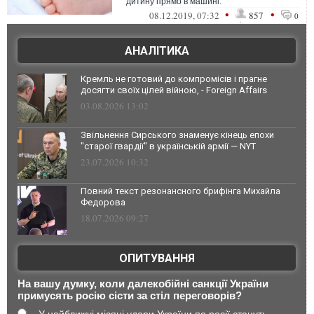
дитину прямо в машині.
•
•
08.12.2019, 07:32
857
0
АНАЛІТИКА
Кремль не готовий до компромісів і прагне
досягти своїх цілей війною, - Foreign Affairs
03.08.2026 13:02
Звільнення Сирського знаменує кінець епохи
"старої гвардії" в українській армії — NYT
23.07.2026 10:32
Повний текст резонансного брифінга Михайла
Федорова
18.07.2026 09:27
ОПИТУВАННЯ
На вашу думку, коли далекобійні санкції України
примусять росію сісти за стіл переговорів?