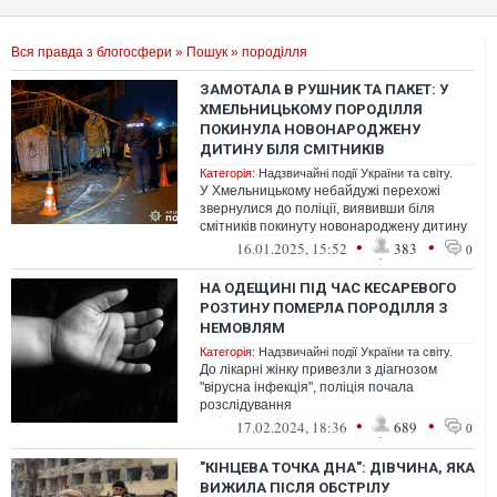
Вся правда з блогосфери
»
Пошук
» породілля
ЗАМОТАЛА В РУШНИК ТА ПАКЕТ: У
ХМЕЛЬНИЦЬКОМУ ПОРОДІЛЛЯ
ПОКИНУЛА НОВОНАРОДЖЕНУ
ДИТИНУ БІЛЯ СМІТНИКІВ
Категорія:
Надзвичайні події України та світу.
У Хмельницькому небайдужі перехожі
звернулися до поліції, виявивши біля
смітників покинуту новонароджену дитину
•
•
16.01.2025, 15:52
383
0
НА ОДЕЩИНІ ПІД ЧАС КЕСАРЕВОГО
РОЗТИНУ ПОМЕРЛА ПОРОДІЛЛЯ З
НЕМОВЛЯМ
Категорія:
Надзвичайні події України та світу.
До лікарні жінку привезли з діагнозом
"вірусна інфекція", поліція почала
розслідування
•
•
17.02.2024, 18:36
689
0
"КІНЦЕВА ТОЧКА ДНА": ДІВЧИНА, ЯКА
ВИЖИЛА ПІСЛЯ ОБСТРІЛУ