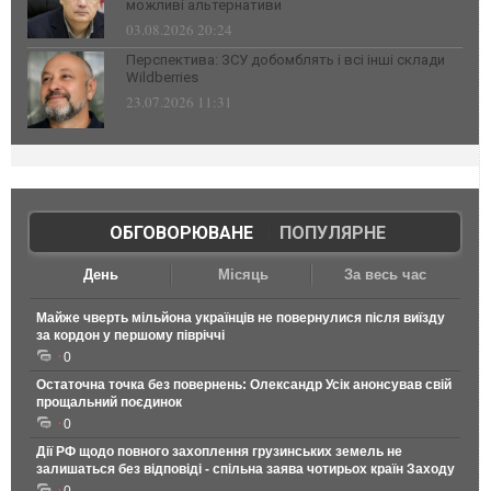
можливі альтернативи
03.08.2026 20:24
Перспектива: ЗСУ добомблять і всі інші склади
Wildberries
23.07.2026 11:31
ОБГОВОРЮВАНЕ
|
ПОПУЛЯРНЕ
День
Місяць
За весь час
Майже чверть мільйона українців не повернулися після виїзду
за кордон у першому півріччі
0
Остаточна точка без повернень: Олександр Усік анонсував свій
прощальний поєдинок
0
Дії РФ щодо повного захоплення грузинських земель не
залишаться без відповіді - спільна заява чотирьох країн Заходу