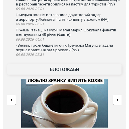
в ресторані перетворилися на пастку для туристів (NV)
09.08.2026, 07:01
Німецька поліція встановила додатковий радар
в аеропорту Лейпцига після інциденту з дроном (NV)
09.08.2026, 06:31
Піжама і танець на кухні: Меган Маркл шокувала фанатів
святкуванням 45-річчя (Факти)
09.08.2026, 06:01
«Великі, трохи бешкетні очі». Тренерка Магучіх згадала
перше враження від Ярослави (NV)
09.08.2026, 05:31
БЛОГОЖАБИ