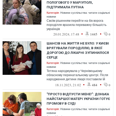
ПОЛОГОВОГО У МАРІУПОЛІ,
ПІДТРИМАЛА ПУТІНА
Категорія:
Новини суспільства: читати соціальні
новини
Своїм рішенням перейти на бік ворога
породілля вразила переважну більшість
українців
•
•
20.01.2024, 17:48
1445
0
ШАНСІВ НА ЖИТТЯ НЕ БУЛО: У КИЄВІ
ВРЯТУВАЛИ ПОРОДІЛЛЮ, В ЯКОЇ
ДОРОГОЮ ДО ЛІКАРНІ ЗУПИНИЛОСЯ
СЕРЦЕ
Категорія:
Новини суспільства: читати соціальні
новини
Тетяна народжувала у Чернівецькому
обласному перинатальному центрі. Після
народження дитини лікарі поставили їй
діагноз, який не залишав шансів на жит...
•
•
18.11.2023, 21:02
484
0
"ПРОСТО ВІДПУСТИ МЕНЕ!": ДОНЬКА
НАЙСТАРШОЇ МАТЕРІ УКРАЇНИ ГОТУЄ
ПРОМОВУ В СУДІ
Категорія:
Новини суспільства: читати соціальні
новини