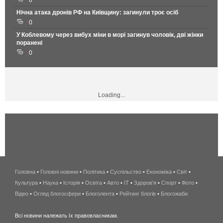
0
Нічна атака дронів РФ на Київщину: загинули троє осіб
0
У Коблевому через вибух міни в морі загинув чоловік, дві жінки
поранені
0
Loading...
Головна
•
Головні новини
•
Політика
•
Суспільство
•
Економіка
беспроводной
•
Світ
•
Культура
•
Наука
•
Історія
•
Освіта
•
Авто
•
IT
•
Здоров'я
интернет
•
Спорт
•
Фото
•
Відео
•
Огляд блогосфери
•
Блоголента
•
Рейтинг блогів
киев
•
Блогожаби
и
Всі новини належать їх правовласникам.
область