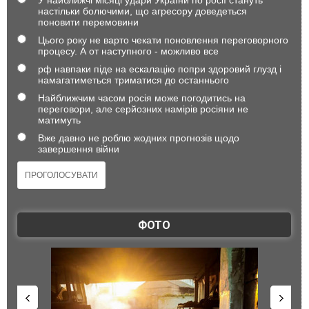
У найближчі місяці удари України по росії стануть
настільки болючими, що агресору доведеться
поновити перемовини
Цього року не варто чекати поновлення переговорного
процесу. А от наступного - можливо все
рф навпаки піде на ескалацію попри здоровий глузд і
намагатиметься триматися до останнього
Найближчим часом росія може погодитись на
переговори, але серйозних намірів росіяни не
матимуть
Вже давно не роблю жодних прогнозів щодо
завершення війни
ФОТО