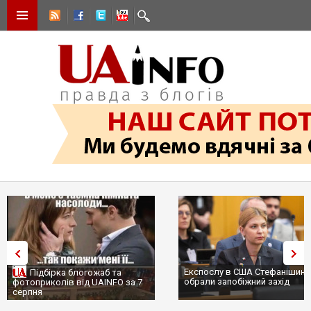
Експослу в США Стефанішині
Підбірка блогожаб та
обрали запобіжний захід
фотоприколів від UAINFO за 7
серпня