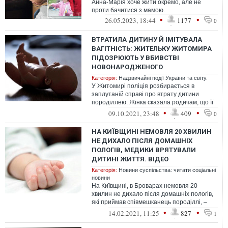
Анна-Марія хоче жити окремо, але не
проти бачитися з мамою.
•
•
26.05.2023, 18:44
1177
0
ВТРАТИЛА ДИТИНУ Й ІМІТУВАЛА
ВАГІТНІСТЬ: ЖИТЕЛЬКУ ЖИТОМИРА
ПІДОЗРЮЮТЬ У ВБИВСТВІ
НОВОНАРОДЖЕНОГО
Категорія:
Надзвичайні події України та світу.
У Житомирі поліція розбирається в
заплутаній справі про втрату дитини
породіллею. Жінка сказала родичам, що її
немовля померло в пологовому
•
•
09.10.2021, 23:48
409
0
відділенні...
НА КИЇВЩИНІ НЕМОВЛЯ 20 ХВИЛИН
НЕ ДИХАЛО ПІСЛЯ ДОМАШНІХ
ПОЛОГІВ, МЕДИКИ ВРЯТУВАЛИ
ДИТИНІ ЖИТТЯ. ВІДЕО
Категорія:
Новини суспільства: читати соціальні
новини
На Київщині, в Броварах немовля 20
хвилин не дихало після домашніх пологів,
які приймав співмешканець породіллі, –
хлопчика реанімували медики швидкої...
•
•
14.02.2021, 11:25
827
1