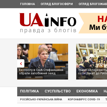
ГОЛОВНА
ОГЛЯД БЛОГОСФЕРИ
ОГЛЯД БЛОГОЖАБ
Експослу в США Стефанішиній
Трамп не передасть
обрали запобіжний захід
сотні ракет до Patri
...
ПОЛІТИКА
СУСПІЛЬСТВО
ЕКОНОМІКА
Н
РОСІЙСЬКО-УКРАЇНСЬКА ВІЙНА
КОРОНАВІРУС COVID-19