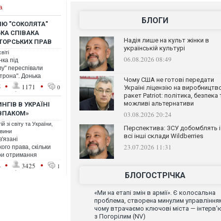
а
БЛОГИ
НЮ "СОКОЛЯТА"
КА СПІВАКА
Надія лише на культ жінки в
ТОРСЬКИХ ПРАВ
українській культурі
віті
06.08.2026 08:49
нка під
лу" переспівали
трона". Донька
Чому США не готові передати
•
•
5
1171
0
Україні ліцензію на виробництв
ракет Patriot: політика, безпека 
можливі альтернативи
НГІВ В УКРАЇНІ
ВПАКОМ»
03.08.2026 20:24
й зі світу та України
,
Перспектива: ЗСУ добомблять і
овини
всі інші склади Wildberries
в'язані
23.07.2026 11:31
ого права, скільки
ри отримання
•
•
4
3425
1
БЛОГОСТРІЧКА
«Ми на етапі змін в армії». Є колосальна
проблема, створена минулим управління
чому втрачаємо ключові міста — інтерв'
з Погорілим (NV)