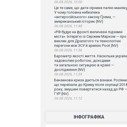
06.08.2026, 12:00
Це те саме, що дати сірники палію-маніяку
У чому головна небезпека
«антиросійського» закону Ґрема, —
американський історик (NV)
06.08.2026, 11:48
«РФ будує на фронті величезні підземні
міста». Інтерв'ю із Сержем Марком — про
виклик для Драпатого та технологічні
перегони між ЗСУ й армією Росії (NV)
06.08.2026, 11:36
Барометр якості життя. Наскільки україн
задоволені роботою, доходами
та загальною ситуацією в країні —
дослідження (NV)
06.08.2026, 11:24
Бензинова криза дається взнаки. Росіяни
що переїхали до Криму після окупації 201
року, змушені повертатися назад до РФ 
ГУР (NV)
06.08.2026, 11:12
ІНФОГРАФІКА