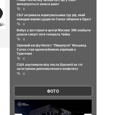
Глава Пентагону заперечує, що у США
вичерпуються запаси ракет
0
СБУ затримала коригувальника гру рф, який
наводив ворожі удари по Силах оборони в Одесі
0
Вибух у ресторані в центрі Москви: ЗМІ знайшли
докази смерті зятя генерала Чайка
0
Зірковий ексфутболіст "Ліверпуля" Мохамед
Салах став одноклубником українців у
Туреччині
0
США анулювали візу посла Бразилії на тлі
загострення дипломатичного конфлікту
0
ФОТО