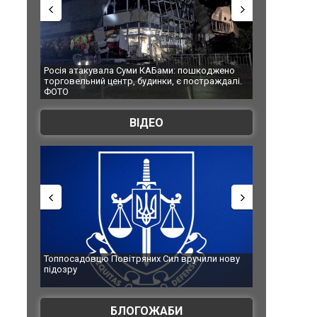
Росія атакувала Суми КАБами: пошкоджено
Українські н
торговельний центр, будинки, є постраждалі.
під час ліквід
ФОТО
Франції
ВІДЕО
Топпосадовцю Повітряних Сил вручили нову
Сили оборони
підозру
губернатор р
атаку. ВІДЕО
БЛОГОЖАБИ