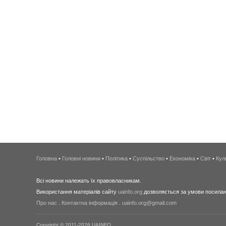
Головна
•
Головні новини
•
Політика
•
Суспільство
•
Економіка
•
Світ
•
Кул
Всі новини належать їх правовласникам.
Використання матеріалів сайту
uainfo.org
дозволяється за умови посиланн
Про нас
.
Контактна інформація
.
uainfo.org@gmail.com
Copyright © 2011-2026 UAINFO.