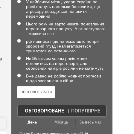
У найближчі місяці удари України по
росії стануть настільки болючими, що
.
агресору доведеться поновити
перемовини
Цього року не варто чекати поновлення
переговорного процесу. А от наступного
- можливо все
рф навпаки піде на ескалацію попри
здоровий глузд і намагатиметься
триматися до останнього
Найближчим часом росія може
ці
погодитись на переговори, але
серйозних намірів росіяни не матимуть
Вже давно не роблю жодних прогнозів
щодо завершення війни
,
4
—
ОБГОВОРЮВАНЕ
|
ПОПУЛЯРНЕ
День
Місяць
За весь час