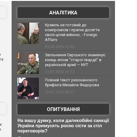
АНАЛІТИКА
Кремль не готовий до
компромісів і прагне досягти
своїх цілей війною, - Foreign
Affairs
03.08.2026 13:02
о
Звільнення Сирського знаменує
та
кінець епохи "старої гвардії" в
українській армії — NYT
23.07.2026 10:32
Повний текст резонансного
брифінга Михайла Федорова
18.07.2026 09:27
ОПИТУВАННЯ
На вашу думку, коли далекобійні санкції
м:
України примусять росію сісти за стіл
ю
переговорів?