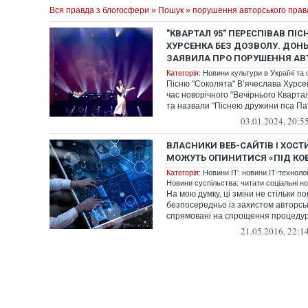
Вся правда з блогосфери
»
Пошук
» порушення авторського прав
"КВАРТАЛ 95" ПЕРЕСПІВАВ ПІС
ХУРСЕНКА БЕЗ ДОЗВОЛУ. ДОНЬ
ЗАЯВИЛА ПРО ПОРУШЕННЯ АВ
Категорія:
Новини культури в Україні та с
Пісню "Соколята" В’ячеслава Хурсе
час новорічного "Вечірнього Кварта
та назвали "Піснею дружини пса Па
співака Мар...
03.01.2024, 20:5
ВЛАСНИКИ ВЕБ-САЙТІВ І ХОСТИ
МОЖУТЬ ОПИНИТИСЯ «ПІД КО
Категорія:
Новини ІТ: новини ІТ-технологі
Новини суспільства: читати соціальні н
На мою думку, ці зміни не стільки по
безпосередньо із захистом авторськ
спрямовані на спрощення процеду
інформаці...
21.05.2016, 22:1