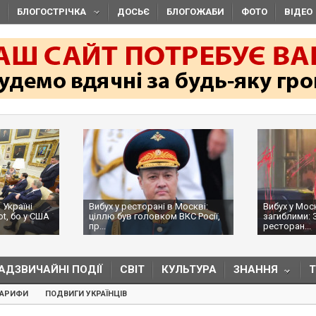
БЛОГОСТРІЧКА
ДОСЬЄ
БЛОГОЖАБИ
ФОТО
ВІДЕО
 Україні
Вибух у ресторані в Москві:
Вибух у Мос
ot, бо у США
ціллю був головком ВКС Росії,
загиблими: 
пр...
ресторан...
АДЗВИЧАЙНІ ПОДІЇ
СВІТ
КУЛЬТУРА
ЗНАННЯ
ТАРИФИ
ПОДВИГИ УКРАЇНЦІВ