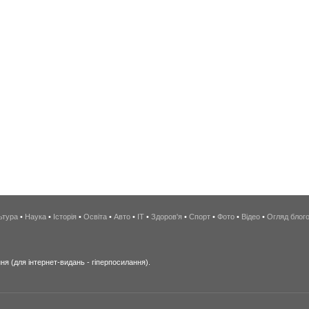
ьтура
•
Наука
•
Історія
•
Освіта
•
Авто
•
IT
•
Здоров'я
•
Спорт
•
Фото
•
Відео
•
Огляд блог
я (для інтернет-видань - гіперпосилання).