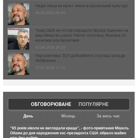
Надія лише на культ жінки в українській культурі
06.08.2026 08:49
Чому США не готові передати Україні ліцензію на
виробництво ракет Patriot: політика, безпека та
можливі альтернативи
03.08.2026 20:24
Перспектива: ЗСУ добомблять і всі інші склади
Wildberries
23.07.2026 11:31
ОБГОВОРЮВАНЕ
|
ПОПУЛЯРНЕ
День
Місяць
За весь час
"65 років ніколи не виглядали краще", - фото-привітання Мішель
Обами до дня народження екс-президента США зібрало майже