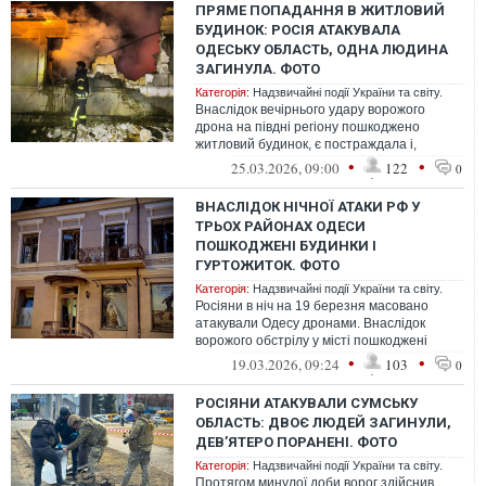
ПРЯМЕ ПОПАДАННЯ В ЖИТЛОВИЙ
БУДИНОК: РОСІЯ АТАКУВАЛА
ОДЕСЬКУ ОБЛАСТЬ, ОДНА ЛЮДИНА
ЗАГИНУЛА. ФОТО
Категорія:
Надзвичайні події України та світу.
Внаслідок вечірнього удару ворожого
дрона на півдні регіону пошкоджено
житловий будинок, є постраждала і,
ймовірно, ще одна людина під завалами
•
•
25.03.2026, 09:00
122
0
ВНАСЛІДОК НІЧНОЇ АТАКИ РФ У
ТРЬОХ РАЙОНАХ ОДЕСИ
ПОШКОДЖЕНІ БУДИНКИ І
ГУРТОЖИТОК. ФОТО
Категорія:
Надзвичайні події України та світу.
Росіяни в ніч на 19 березня масовано
атакували Одесу дронами. Внаслідок
ворожого обстрілу у місті пошкоджені
понад десяток будинків, гуртожиток
•
•
19.03.2026, 09:24
103
0
одного...
РОСІЯНИ АТАКУВАЛИ СУМСЬКУ
ОБЛАСТЬ: ДВОЄ ЛЮДЕЙ ЗАГИНУЛИ,
ДЕВʼЯТЕРО ПОРАНЕНІ. ФОТО
Категорія:
Надзвичайні події України та світу.
Протягом минулої доби ворог здійснив