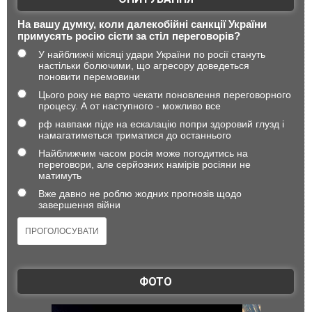
На вашу думку, коли далекобійні санкції України
примусять росію сісти за стіл переговорів?
У найближчі місяці удари України по росії стануть
настільки болючими, що агресору доведеться
поновити перемовини
Цього року не варто чекати поновлення переговорного
процесу. А от наступного - можливо все
рф навпаки піде на ескалацію попри здоровий глузд і
намагатиметься триматися до останнього
Найближчим часом росія може погодитись на
переговори, але серйозних намірів росіяни не
матимуть
Вже давно не роблю жодних прогнозів щодо
завершення війни
ФОТО