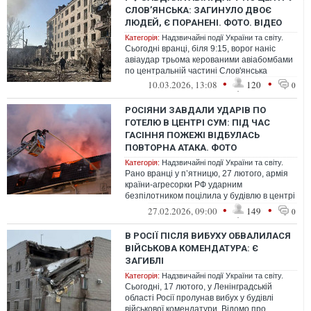
СЛОВ’ЯНСЬКА: ЗАГИНУЛО ДВОЄ
ЛЮДЕЙ, Є ПОРАНЕНІ. ФОТО. ВІДЕО
Категорія:
Надзвичайні події України та світу.
Сьогодні вранці, біля 9:15, ворог наніс
авіаудар трьома керованими авіабомбами
по центральній частині Слов'янська
•
•
10.03.2026, 13:08
120
0
РОСІЯНИ ЗАВДАЛИ УДАРІВ ПО
ГОТЕЛЮ В ЦЕНТРІ СУМ: ПІД ЧАС
ГАСІННЯ ПОЖЕЖІ ВІДБУЛАСЬ
ПОВТОРНА АТАКА. ФОТО
Категорія:
Надзвичайні події України та світу.
Рано вранці у п’ятницю, 27 лютого, армія
країни-агресорки РФ ударним
безпілотником поцілила у будівлю в центрі
Сум
•
•
27.02.2026, 09:00
149
0
В РОСІЇ ПІСЛЯ ВИБУХУ ОБВАЛИЛАСЯ
ВІЙСЬКОВА КОМЕНДАТУРА: Є
ЗАГИБЛІ
Категорія:
Надзвичайні події України та світу.
Сьогодні, 17 лютого, у Ленінградській
області Росії пролунав вибух у будівлі
військової комендатури. Відомо про