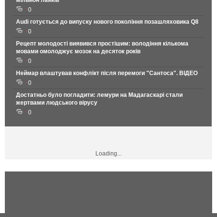
мільйон лайків
0
Audi готується до випуску нового покоління позашляховика Q8
0
Рецепт молодості виявився простішим: володіння кількома
мовами омолоджує мозок на десяток років
0
Неймар влаштував конфлікт після перемоги "Сантоса". ВІДЕО
0
Достатньо було погладити: лемури на Мадагаскарі стали
жертвами людського вірусу
0
Loading...