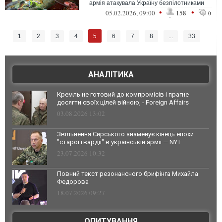
армія атакувала Україну безпілотниками
•
•
05.02.2026, 09:00
158
0
5
1
2
3
4
6
7
8
...
33
АНАЛІТИКА
Кремль не готовий до компромісів і прагне
досягти своїх цілей війною, - Foreign Affairs
03.08.2026 13:02
Звільнення Сирського знаменує кінець епохи
"старої гвардії" в українській армії — NYT
23.07.2026 10:32
Повний текст резонансного брифінга Михайла
Федорова
18.07.2026 09:27
ОПИТУВАННЯ