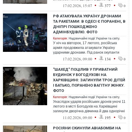
загиблих
•
•
17.02.2026, 15:07
377
0
РФ АТАКУВАЛА УКРАЇНУ ДРОНАМИ
ТА РАКЕТАМИ: В ОДЕСІ Є ПОРАНЕНІ, В
ДНІПРІ ПОШКОДЖЕНО
АДМІНБУДІВЛЮ. ФОТО
Категорія:
Надзвичайні події України та світу.
У ніч на вівторок, 17 лютого, російська
армія продовжила атакувати Україну
ударними дронами. Під ранок окупанти
запустили ракети
•
•
17.02.2026, 09:00
134
0
"ШАХЕД" ПОЦІЛИВ У ПРИВАТНИЙ
БУДИНОК У БОГОДУХОВІ НА
ХАРКІВЩИНІ: ЗАГИНУЛИ ТРОЄ ДІТЕЙ
І БАТЬКО, ПОРАНЕНО ВАГІТНУ ЖІНКУ.
ФОТО
Категорія:
Надзвичайні події України та світу.
Унаслідок ударів російських дронів уночі 11
лютого в місті Богодухів на Харківщині
загинули дворічна дівчинка й два однорічні
хлопчики, а також 34-річ...
•
•
11.02.2026, 09:00
195
0
РОСІЯНИ СКИНУЛИ АВІАБОМБИ НА