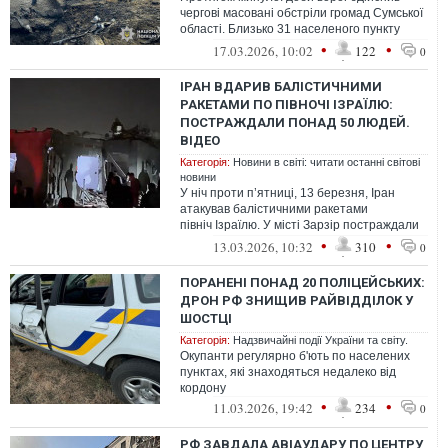
чергові масовані обстріли громад Сумської
області. Близько 31 населеного пункту
області потрапили під ворожий вог...
•
•
17.03.2026, 10:02
122
0
ІРАН ВДАРИВ БАЛІСТИЧНИМИ
РАКЕТАМИ ПО ПІВНОЧІ ІЗРАЇЛЮ:
ПОСТРАЖДАЛИ ПОНАД 50 ЛЮДЕЙ.
ВІДЕО
Категорія:
Новини в світі: читати останні світові
новини
У ніч проти п’ятниці, 13 березня, Іран
атакував балістичними ракетами
північ Ізраїлю. У місті Зарзір постраждали
57 людей
•
•
13.03.2026, 10:32
310
0
ПОРАНЕНІ ПОНАД 20 ПОЛІЦЕЙСЬКИХ:
ДРОН РФ ЗНИЩИВ РАЙВІДДІЛОК У
ШОСТЦІ
Категорія:
Надзвичайні події України та світу.
Окупанти регулярно б'ють по населених
пунктах, які знаходяться недалеко від
кордону
•
•
11.03.2026, 19:42
234
0
РФ ЗАВДАЛА АВІАУДАРУ ПО ЦЕНТРУ