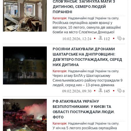
СЛОВ'ЯНСЬК: ЗАГИНУЛА МАТИ З
ДИТИНОЮ, СЕМЕРО ЛЮДЕЙ
ПОРАНЕНІ
Категорія:
Надзвичайні події України та світу.
Російська окупаційна армія вранці у
вівторок, 10 лютого, скинула дві авіаційні
бомби на місто Слов'янськ Донецької
області
•
•
10.02.2026, 12:24
112
0
РОСІЯНИ АТАКУВАЛИ ДРОНАМИ
ШАХТАРСЬКЕ НА ДНІПРОВЩИНІ:
ДЕВ’ЯТЕРО ПОСТРАЖДАЛИХ, СЕРЕД
НИХ ДИТИНА
Категорія:
Надзвичайні події України та світу.
Через атаку БпЛА у Шахтарському
Синельниківського району постраждали 9
людей, серед них – 13-річна дівчинка
•
•
09.02.2026, 09:30
145
0
РФ АТАКУВАЛА УКРАЇНУ
БЕЗПІЛОТНИКАМИ: У КИЄВІ ТА
ОБЛАСТІ ПОСТРАЖДАЛИ ЛЮДИ.
ФОТО
Категорія:
Надзвичайні події України та світу.
У ніч на 5 лютого російська окупаційна