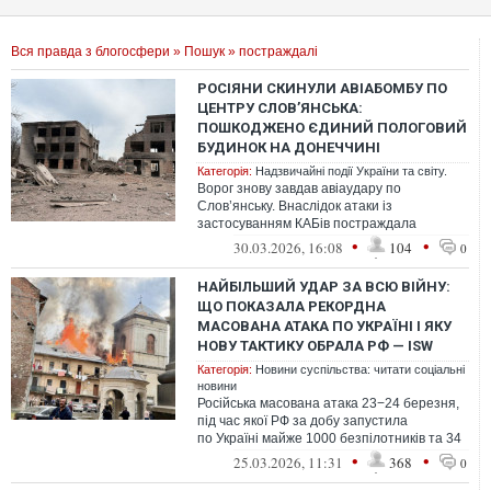
Вся правда з блогосфери
»
Пошук
» постраждалі
РОСІЯНИ СКИНУЛИ АВІАБОМБУ ПО
ЦЕНТРУ СЛОВ’ЯНСЬКА:
ПОШКОДЖЕНО ЄДИНИЙ ПОЛОГОВИЙ
БУДИНОК НА ДОНЕЧЧИНІ
Категорія:
Надзвичайні події України та світу.
Ворог знову завдав авіаудару по
Слов’янську. Внаслідок атаки із
застосуванням КАБів постраждала
центральна частина міста.
•
•
30.03.2026, 16:08
104
0
НАЙБІЛЬШИЙ УДАР ЗА ВСЮ ВІЙНУ:
ЩО ПОКАЗАЛА РЕКОРДНА
МАСОВАНА АТАКА ПО УКРАЇНІ І ЯКУ
НОВУ ТАКТИКУ ОБРАЛА РФ — ISW
Категорія:
Новини суспільства: читати соціальні
новини
Російська масована атака 23−24 березня,
під час якої РФ за добу запустила
по Україні майже 1000 безпілотників та 34
ракети, стала найбільшою серією ро...
•
•
25.03.2026, 11:31
368
0