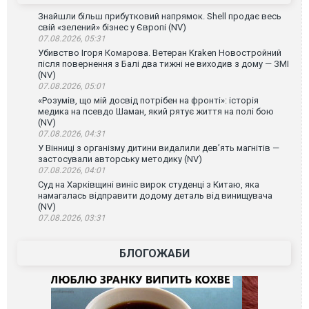
Знайшли більш прибутковий напрямок. Shell продає весь
свій «зелений» бізнес у Європі (NV)
07.08.2026, 05:31
Убивство Ігоря Комарова. Ветеран Kraken Новостройний
після повернення з Балі два тижні не виходив з дому — ЗМІ
(NV)
07.08.2026, 05:01
«Розумів, що мій досвід потрібен на фронті»: історія
медика на псевдо Шаман, який рятує життя на полі бою
(NV)
07.08.2026, 04:31
У Вінниці з організму дитини видалили дев’ять магнітів —
застосували авторську методику (NV)
07.08.2026, 04:01
Суд на Харківщині виніс вирок студенці з Китаю, яка
намагалась відправити додому деталь від винищувача
(NV)
07.08.2026, 03:31
БЛОГОЖАБИ