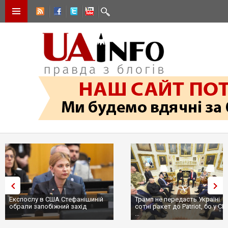
Експослу в США Стефанішиній
Трамп не передасть Україні
обрали запобіжний захід
сотні ракет до Patriot, бо у С
...