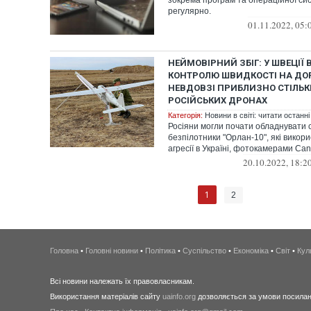
зокрема програм та операційної си
регулярно.
01.11.2022, 05:
НЕЙМОВІРНИЙ ЗБІГ: У ШВЕЦІЇ 
КОНТРОЛЮ ШВИДКОСТІ НА ДОР
НЕВДОВЗІ ПРИБЛИЗНО СТІЛЬК
РОСІЙСЬКИХ ДРОНАХ
Категорія:
Новини в світі: читати останні
Росіяни могли почати обладнувати с
безпілотники "Орлан-10", які викор
агресії в Україні, фотокамерами Can
20.10.2022, 18:2
1
2
Головна
•
Головні новини
•
Політика
•
Суспільство
•
Економіка
•
Світ
•
Кул
Всі новини належать їх правовласникам.
Використання матеріалів сайту
uainfo.org
дозволяється за умови посиланн