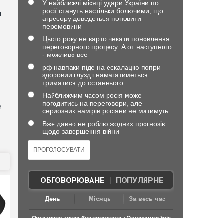
У найближчі місяці удари України по
росії стануть настільки болючими, що
и
агресору доведеться поновити
перемовини
Цього року не варто чекати поновлення
переговорного процесу. А от наступного
- можливо все
рф навпаки піде на ескалацію попри
здоровий глузд і намагатиметься
триматися до останнього
Найближчим часом росія може
погодитись на переговори, але
и
серйозних намірів росіяни не матимуть
Вже давно не роблю жодних прогнозів
щодо завершення війни
ОБГОВОРЮВАНЕ
|
ПОПУЛЯРНЕ
День
Місяць
За весь час