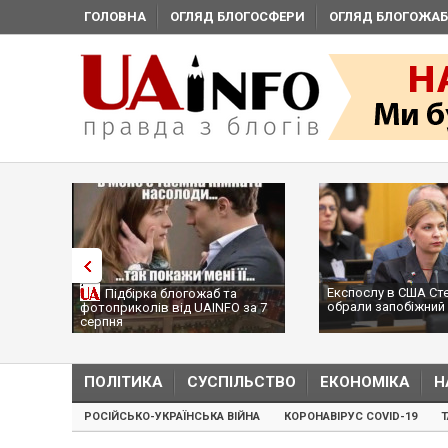
ГОЛОВНА
ОГЛЯД БЛОГОСФЕРИ
ОГЛЯД БЛОГОЖАБ
Експослу в США Ст
Підбірка блогожаб та
обрали запобіжний 
фотоприколів від UAINFO за 7
серпня
ПОЛІТИКА
СУСПІЛЬСТВО
ЕКОНОМІКА
Н
РОСІЙСЬКО-УКРАЇНСЬКА ВІЙНА
КОРОНАВІРУС COVID-19