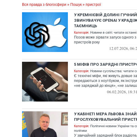
Вся правда з блогосфери
»
Пошук
» пристрої
У КРЕМНІЄВІЙ ДОЛИНІ ГУЧНИЙ
ЗВИНУВАЧУЄ OPENAI У КРАДІ
ТАЄМНИЦЬ
Категорія:
Новини в світі: читати останні
Позов може зірвати запуск одного з
пристроїв року
12.07.2026, 06:
5 МІФІВ ПРО ЗАРЯДНІ ПРИСТР
Категорія:
Новини суспільства: читати с
Є технічні міфи, які живуть довше за
передаються з ноутбуком, як інстру
«не заряджай до кінця», «не залишай
06.02.2026, 18:3
У КАБІНЕТІ МЕРА ЛЬВОВА ЗНА
ПРОСЛУХОВУВАЛЬНИЙ ПРИСТР
Категорія:
Політичні новини України та с
політики
У звичайний зарядний блок радіот