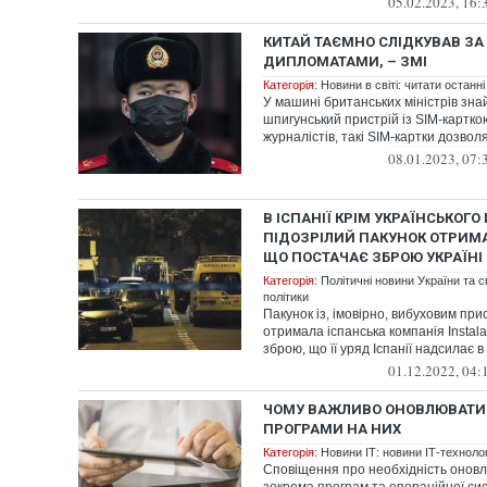
05.02.2023, 16:
КИТАЙ ТАЄМНО СЛІДКУВАВ З
ДИПЛОМАТАМИ, – ЗМІ
Категорія:
Новини в світі: читати останні
У машині британських міністрів зн
шпигунський пристрій із SIM-картко
журналістів, такі SIM-картки дозволя
08.01.2023, 07:
В ІСПАНІЇ КРІМ УКРАЇНСЬКОГ
ПІДОЗРІЛИЙ ПАКУНОК ОТРИМ
ЩО ПОСТАЧАЄ ЗБРОЮ УКРАЇНІ
Категорія:
Політичні новини України та с
політики
Пакунок із, імовірно, вибуховим при
отримала іспанська компанія Instala
зброю, що її уряд Іспанії надсилає в
01.12.2022, 04:
ЧОМУ ВАЖЛИВО ОНОВЛЮВАТИ 
ПРОГРАМИ НА НИХ
Категорія:
Новини ІТ: новини ІТ-технологі
Сповіщення про необхідність онов