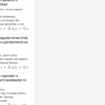
Ю ДИВНОГО
АЛЬЦІ
віту: читати новини
ив таємницю
 на пальці. Він
ує молитви, а нія...
Ворог завдав комбінованог
•
•
29
812
0
двоє поранених. Ще деся
після атаки БПЛА по ринку
АДАЛИ ПРИСТРІЙ,
Ь ЦІЛУВАТИСЯ НА
ь. Цього разу
ляє парам, що живуть
зичну близьк...
•
•
55
672
0
 В ОДНОМУ З
БИТО ВИЯВИЛИ 10
Приїхав за паспортом та 
віту.
до українських військових
і під столами нібито
зіркового футболіста Мо
їв. Заклад
ській.