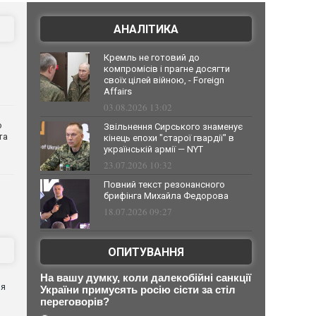
АНАЛІТИКА
Кремль не готовий до
компромісів і прагне досягти
своїх цілей війною, - Foreign
Affairs
03.08.2026 13:02
о
Звільнення Сирського знаменує
та
кінець епохи "старої гвардії" в
українській армії — NYT
23.07.2026 10:32
Повний текст резонансного
брифінга Михайла Федорова
18.07.2026 09:27
ОПИТУВАННЯ
я
На вашу думку, коли далекобійні санкції
ня
України примусять росію сісти за стіл
переговорів?