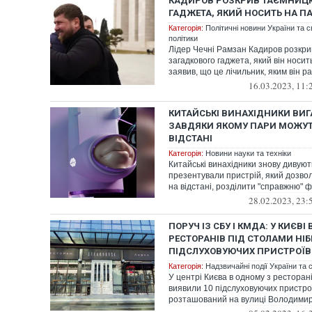
КАДИРОВ РОЗКРИВ ТАЄМНИЦ
ГАДЖЕТА, ЯКИЙ НОСИТЬ НА П
Категорія:
Політичні новини України та с
політики
Лідер Чечні Рамзан Кадиров розкр
загадкового гаджета, який він носить
заявив, що це лічильник, яким він рах
16.03.2023, 11:
КИТАЙСЬКІ ВИНАХІДНИКИ ВИГ
ЗАВДЯКИ ЯКОМУ ПАРИ МОЖУТ
ВІДСТАНІ
Категорія:
Новини науки та техніки
Китайські винахідники знову дивуют
презентували пристрій, який дозво
на відстані, розділити "справжню" фі
28.02.2023, 23:
ПОРУЧ ІЗ СБУ І КМДА: У КИЄВІ
РЕСТОРАНІВ ПІД СТОЛАМИ НІ
ПІДСЛУХОВУЮЧИХ ПРИСТРОЇВ
Категорія:
Надзвичайні події України та с
У центрі Києва в одному з ресторан
виявили 10 підслуховуючих пристро
розташований на вулиці Володимир