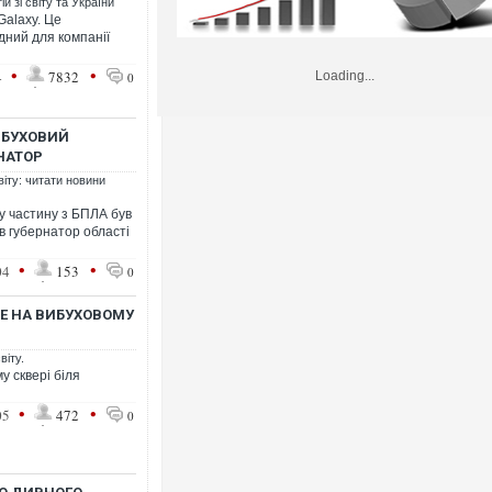
й зі світу та України
Galaxy. Це
дний для компанії
•
•
4
7832
Loading...
0
ИБУХОВИЙ
НАТОР
віту: читати новини
у частину з БПЛА був
в губернатор області
•
•
04
153
0
БЕ НА ВИБУХОВОМУ
віту.
у сквері біля
•
•
05
472
0