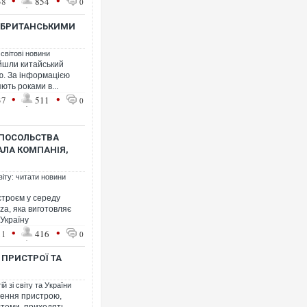
•
•
38
854
0
А БРИТАНСЬКИМИ
 світові новини
айшли китайський
ю. За інформацією
ють роками в...
•
•
37
511
0
О ПОСОЛЬСТВА
АЛА КОМПАНІЯ,
віту: читати новини
строєм у середу
za, яка виготовляє
 Україну
•
•
11
416
0
ПРИСТРОЇ ТА
й зі світу та України
лення пристрою,