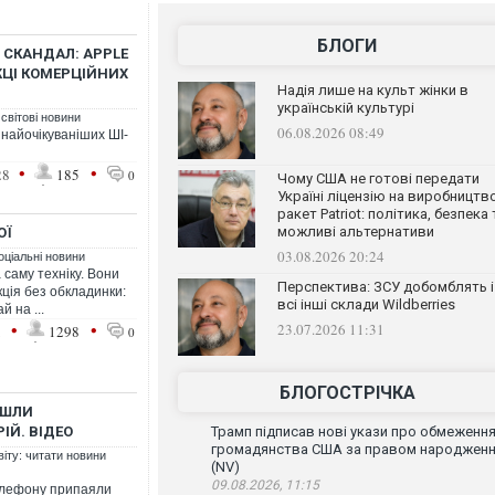
БЛОГИ
 СКАНДАЛ: APPLE
ЖЦІ КОМЕРЦІЙНИХ
Надія лише на культ жінки в
українській культурі
 світові новини
06.08.2026 08:49
 найочікуваніших ШІ-
•
•
28
185
0
Чому США не готові передати
Україні ліцензію на виробництв
ракет Patriot: політика, безпека 
можливі альтернативи
ОЇ
03.08.2026 20:24
оціальні новини
 саму техніку. Вони
Перспектива: ЗСУ добомблять і
кція без обкладинки:
всі інші склади Wildberries
 на ...
•
•
23.07.2026 11:31
1
1298
0
БЛОГОСТРІЧКА
ЙШЛИ
ІЙ. ВІДЕО
Трамп підписав нові укази про обмеженн
громадянства США за правом народжен
віту: читати новини
(NV)
09.08.2026, 11:15
елефону припаяли