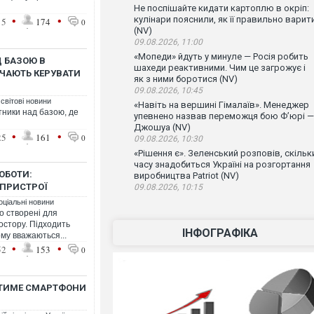
Не поспішайте кидати картоплю в окріп:
•
•
кулінари пояснили, як її правильно варит
15
174
0
(NV)
09.08.2026, 11:00
«Мопеди» йдуть у минуле — Росія робить
Д БАЗОЮ В
шахеди реактивними. Чим це загрожує і
ВЧАЮТЬ КЕРУВАТИ
як з ними боротися (NV)
09.08.2026, 10:45
 світові новини
«Навіть на вершині Гімалаїв». Менеджер
тники над базою, де
упевнено назвав переможця бою Ф’юрі —
Джошуа (NV)
•
•
25
161
0
09.08.2026, 10:30
«Рішення є». Зеленський розповів, скільк
часу знадобиться Україні на розгортання
РОБОТИ:
виробництва Patriot (NV)
 ПРИСТРОЇ
09.08.2026, 10:15
оціальні новини
о створені для
остору. Підходить
ІНФОГРАФІКА
ому вважаються...
•
•
52
153
0
АТИМЕ СМАРТФОНИ