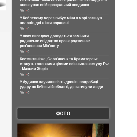
Остаточна точка без повернень: Олександр Усік
анонсував свій прощальний поєдинок
0
У Коблевому через вибух міни в морі загинув
чоловік, дві жінки поранені
0
У яких випадках доведеться замінити
радянське свідоцтво про народження:
роз'яснення Мін'юсту
0
Костянтинівка, Слов'янськ та Краматорськ
стануть головними цілями осіннього наступу РФ
- Максим Жорін
0
У будинок влучили п'ять дронів: подробиці
удару по Київській області, де загинули люди
0
ФОТО