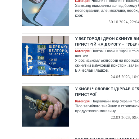
Категорія:
Новини ІТ: новини ІТ-технологі
Samsung відмовляється від бренду 
несподіваний, але, можливо, необхі
крок
30.10.2024, 22:0
У БЄЛГОРОДІ ДРОН СКИНУВ В
ПРИСТРІЙ НА ДОРОГУ – ГУБЕР
Категорія:
Політичні новини України та с
політики
У російському Бєлгороді на проїждж
скинутий вибуховий пристрій, заяви
В’ячеслав Гладков.
24.05.2023, 10:
У КИЄВІ ЧОЛОВІК ПІДІРВАВ СЕ
ПРИСТРОЇ
Категорія:
Надзвичайні події України та с
Тіло загиблого знайшли в столичном
продуктового магазину
22.03.2023, 08: