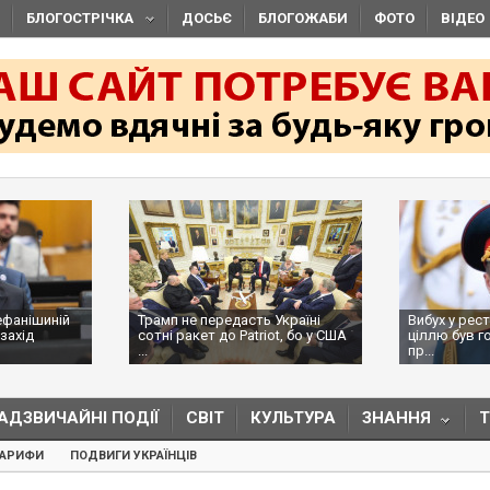
БЛОГОСТРІЧКА
ДОСЬЄ
БЛОГОЖАБИ
ФОТО
ВІДЕО
ефанішиній
Трамп не передасть Україні
Вибух у рес
захід
сотні ракет до Patriot, бо у США
ціллю був г
...
пр...
АДЗВИЧАЙНІ ПОДІЇ
СВІТ
КУЛЬТУРА
ЗНАННЯ
ТАРИФИ
ПОДВИГИ УКРАЇНЦІВ