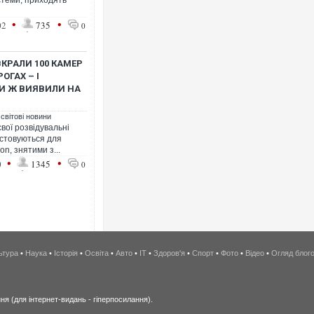
стеми, приходять
•
•
02
735
0
ВКРАЛИ 100 КАМЕР
ОГАХ – І
И Ж ВИЯВИЛИ НА
 світові новини
вої розвідувальні
истовуються для
on, знятими з...
•
•
0
1345
0
ьтура
•
Наука
•
Історія
•
Освіта
•
Авто
•
IT
•
Здоров'я
•
Спорт
•
Фото
•
Відео
•
Огляд блог
я (для інтернет-видань - гіперпосилання).