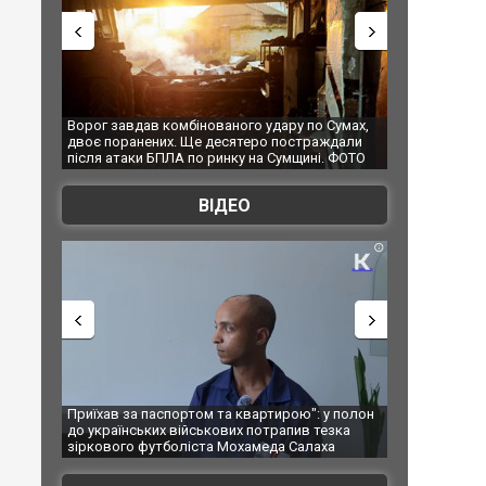
о удару по Сумах,
За 2000 кілометрів від кордону з Україною: в
"М
теро постраждали
Єкатеринбурзі після атаки дронів загорівся
су
 на Сумщині. ФОТО
склад Wildberries. ФОТО. ВІДЕО
ВІДЕО
квартирою": у полон
Одесу накрила потужна злива з градом та
В
 потрапив тезка
ураганним вітром
п
хамеда Салаха