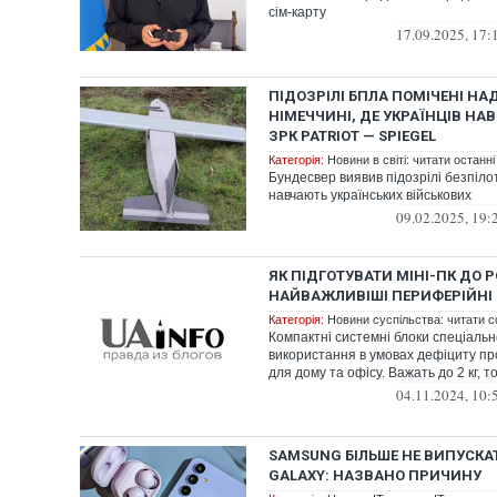
сім-карту
17.09.2025, 17:
ПІДОЗРІЛІ БПЛА ПОМІЧЕНІ НА
НІМЕЧЧИНІ, ДЕ УКРАЇНЦІВ НА
ЗРК PATRIOT — SPIEGEL
Категорія:
Новини в світі: читати останні
Бундесвер виявив підозрілі безпіло
навчають українських військових
09.02.2025, 19:
ЯК ПІДГОТУВАТИ МІНІ-ПК ДО 
НАЙВАЖЛИВІШІ ПЕРИФЕРІЙНІ
Категорія:
Новини суспільства: читати с
Компактні системні блоки спеціальн
використання в умовах дефіциту пр
для дому та офісу. Важать до 2 кг, т
04.11.2024, 10:
SAMSUNG БІЛЬШЕ НЕ ВИПУСК
GALAXY: НАЗВАНО ПРИЧИНУ