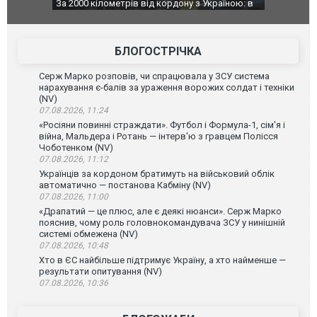
За 2000 кілометрів від кордону з Україною: в
В Таїланді фут
Єкатеринбурзі після атаки дронів загорівся
блискавки під
склад Wildberries. ФОТО. ВІДЕО
постраждали.
БЛОГОСТРІЧКА
Серж Марко розповів, чи спрацювала у ЗСУ система
нарахування є-балів за ураження ворожих солдат і техніки
(NV)
07.08.2026, 11:24
«Росіяни повинні страждати». Футбол і Формула-1, сім'я і
війна, Мальдера і Ротань — інтерв'ю з гравцем Полісся
Чоботенком (NV)
07.08.2026, 11:12
Українців за кордоном братимуть на військовий облік
автоматично — постанова Кабміну (NV)
07.08.2026, 11:00
«Драпатий — це плюс, але є деякі нюанси». Серж Марко
пояснив, чому роль головнокомандувача ЗСУ у нинішній
системі обмежена (NV)
07.08.2026, 10:48
Хто в ЄС найбільше підтримує Україну, а хто найменше —
результати опитування (NV)
07.08.2026, 10:36