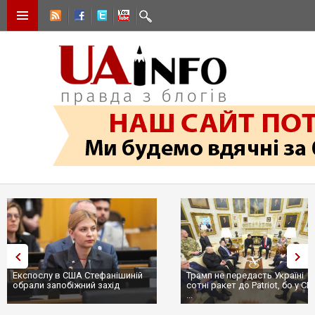
Експослу в США Стефанішиній
Трамп не передасть Україні
обрали запобіжний захід
сотні ракет до Patriot, бо у С
...