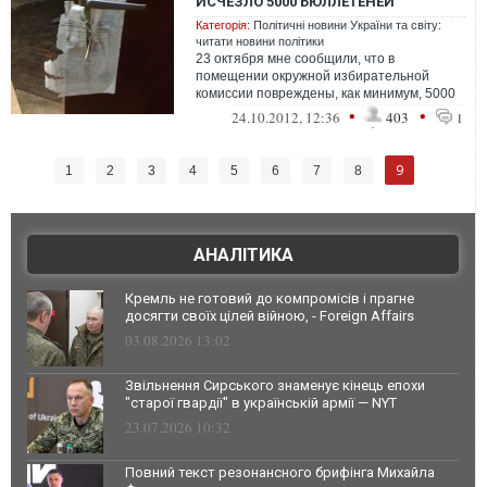
ИСЧЕЗЛО 5000 БЮЛЛЕТЕНЕЙ
Категорія:
Політичні новини України та світу:
читати новини політики
23 октября мне сообщили, что в
помещении окружной избирательной
комиссии повреждены, как минимум, 5000
избирательных бюллетеней. Повреждения
•
•
24.10.2012, 12:36
403
1
произошли...
9
1
2
3
4
5
6
7
8
АНАЛІТИКА
Кремль не готовий до компромісів і прагне
досягти своїх цілей війною, - Foreign Affairs
03.08.2026 13:02
Звільнення Сирського знаменує кінець епохи
"старої гвардії" в українській армії — NYT
23.07.2026 10:32
Повний текст резонансного брифінга Михайла