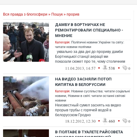
Вся правда з блогосфери
»
Пошук
» прорив
ДАМБУ В БОРТНИЧАХ НЕ
РЕМОНТИРОВАЛИ СПЕЦИАЛЬНО -
МНЕНИЕ
Категорія:
Політичні новини України та світу:
читати новини політики
уквально за два дні до прориву дамби
Бортницької станції аерації ми
показали сюжет про те, чому столичним
чиновникам вигід...
•
•
11.04.2013, 14:57
538
0
НА ВИДЕО ЗАСНЯЛИ ПОТОП
КИПЯТКА В БЕЛОРУССИИ
Категорія:
Новини суспільства: читати соціальні
новини
,
Новини в світі: читати останні світові
новини
Неизвестный сумел заснять на видео
прорыв трубы с горячей водой в
белорусском Гродно
•
•
18.12.2012, 12:30
460
0
В ПОЛТАВЕ В ТУАЛЕТЕ РАЙСОВЕТА