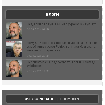
БЛОГИ
Надія лише на культ жінки в українській культурі
06.08.2026 08:49
Чому США не готові передати Україні ліцензію на
виробництво ракет Patriot: політика, безпека та
можливі альтернативи
03.08.2026 20:24
Перспектива: ЗСУ добомблять і всі інші склади
Wildberries
23.07.2026 11:31
ОБГОВОРЮВАНЕ
|
ПОПУЛЯРНЕ