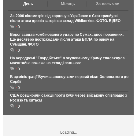
День
Місяць
За весь час
За 2000 кілометрів від кордону з Україною: в Єкатеринбурзі
після атаки дронів загорівся склад Wildberries. ФОТО. ВІДЕО
0
Ворог завдав комбінованого удару по Сумах, двоє поранених.
Ще десятеро постраждали після атаки БПЛА по ринку на
Сумщині. ФОТО
0
На аеродромі "Гвардійське" в окупованому Криму спалахнула
масштабна пожежа на складі пального
0
В адміністрації Вучича анонсували перший візит Зеленського до
Сербії
0
США розширили санкції проти Куби через військову співпрацю з
Росією та Китаєм
0
Loading...