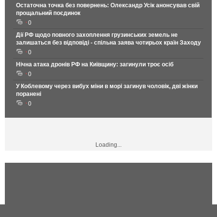
Остаточна точка без повернень: Олександр Усік анонсував свій
прощальний поєдинок
0
Дії РФ щодо повного захоплення грузинських земель не
залишаться без відповіді - спільна заява чотирьох країн Заходу
0
Нічна атака дронів РФ на Київщину: загинули троє осіб
0
У Коблевому через вибух міни в морі загинув чоловік, дві жінки
поранені
0
Loading...