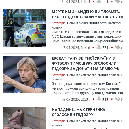
•
•
21.05.2025, 15:15
114
0
МЕРТВИМ ЗНАЙДЕНО ДИПЛОМАТА,
ЯКОГО ПІДОЗРЮВАЛИ У ШПИГУНСТВІ
Категорія:
Новини в світі: читати останні світові
новини
Смерть свого співробітника підтвердили в
МЗС Швеції та відмовились від подальших
коментарів. Це пояснили конфіденційністю
справи
•
•
17.05.2025, 21:16
774
0
ЕКСКАПІТАНУ ЗБІРНОЇ УКРАЇНИ З
ФУТБОЛУ ТИМОЩУКУ ОГОЛОСИЛИ
ПІДОЗРУ ЗА ДОНАТИ НА АРМІЮ РФ
Категорія:
Новини суспільства: читати соціальні
новини
За процесуальним керівництвом Київської
міської прокуратури колишньому гравцеві
збірної України з футболу повідомлено про
враження у пособництві держа...
•
•
16.05.2025, 22:31
343
0
НАПАДНИЦІ НА СТЕРНЕНКА
ОГОЛОСИЛИ ПІДОЗРУ
Категорія:
Новини суспільства: читати соціальні
новини