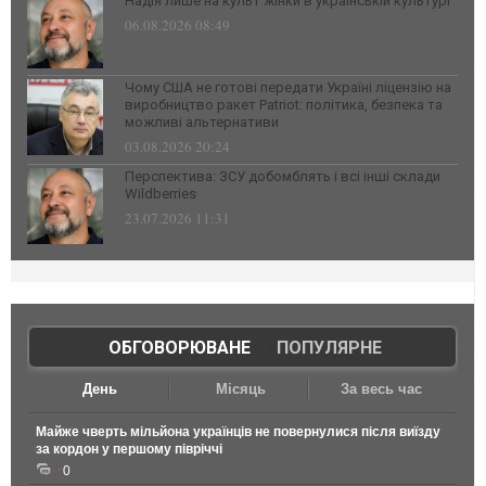
Надія лише на культ жінки в українській культурі
06.08.2026 08:49
Чому США не готові передати Україні ліцензію на
виробництво ракет Patriot: політика, безпека та
можливі альтернативи
03.08.2026 20:24
Перспектива: ЗСУ добомблять і всі інші склади
Wildberries
23.07.2026 11:31
ОБГОВОРЮВАНЕ
|
ПОПУЛЯРНЕ
День
Місяць
За весь час
Майже чверть мільйона українців не повернулися після виїзду
за кордон у першому півріччі
0