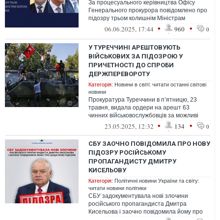
За процесуального керівництва Офісу
Генерального прокурора повідомлено про
підозру трьом колишнім Міністрам
оборони України у державній зраді (ч. 1 ст...
•
•
06.06.2025, 17:44
960
0
У ТУРЕЧЧИНІ АРЕШТОВУЮТЬ
ВІЙСЬКОВИХ ЗА ПІДОЗРОЮ У
ПРИЧЕТНОСТІ ДО СПРОБИ
ДЕРЖПЕРЕВОРОТУ
Категорія:
Новини в світі: читати останні світові
новини
Прокуратура Туреччини в п’ятницю, 23
травня, видала ордери на арешт 63
чинних військовослужбовців за можливі
зв’язки з угрупованням, яке звинувачують
•
•
23.05.2025, 12:32
134
0
...
СБУ ЗАОЧНО ПОВІДОМИЛА ПРО НОВУ
ПІДОЗРУ РОСІЙСЬКОМУ
ПРОПАГАНДИСТУ ДМИТРУ
КИСЕЛЬОВУ
Категорія:
Політичні новини України та світу:
читати новини політики
СБУ задокументувала нові злочини
російського пропагандиста Дмитра
Кисельова і заочно повідомила йому про
додаткову підозру.