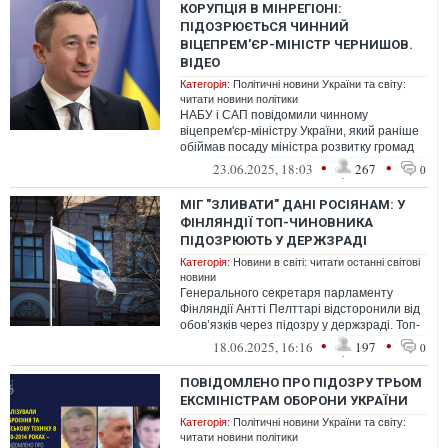
КОРУПЦІЯ В МІНРЕГІОНІ:
ПІДОЗРЮЄТЬСЯ ЧИННИЙ
ВІЦЕПРЕМ'ЄР-МІНІСТР ЧЕРНИШОВ.
ВІДЕО
Категорія:
Політичні новини України та світу:
читати новини політики
НАБУ і САП повідомили чинному
віцепрем'єр-міністру України, який раніше
обіймав посаду міністра розвитку громад
та територій України, про підозру у зл...
•
•
23.06.2025, 18:03
267
0
МІГ "ЗЛИВАТИ" ДАНІ РОСІЯНАМ: У
ФІНЛЯНДІЇ ТОП-ЧИНОВНИКА
ПІДОЗРЮЮТЬ У ДЕРЖЗРАДІ
Категорія:
Новини в світі: читати останні світові
новини
Генерального секретаря парламенту
Фінляндії Антті Пелттарі відсторонили від
обов’язків через підозру у держзраді. Топ-
чиновника підозрюють у зловживан...
•
•
18.06.2025, 16:16
197
0
ПОВІДОМЛЕНО ПРО ПІДОЗРУ ТРЬОМ
ЕКСМІНІСТРАМ ОБОРОНИ УКРАЇНИ
Категорія:
Політичні новини України та світу:
читати новини політики