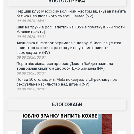
БЛОГОСТРІЧКА
Перший клуб Мессі символічним жестом вшанував пам’ять
батька Лео після його смерті — відео (NV)
09.08.2026, 04:01
Ціни на труни в росії злетіли на 105% з початку війни проти
України (Факти)
09.08.2026, 03:31
Акушерка-гінеколог отримала підозру. У Києві пацієнтка
приватної клініки втратила дитину та можливість
народжувати (NV)
09.08.2026, 03:01
Перш ніж дізналися про рак. Джилл Байден назвала
тривожний симптом хвороби Джо Байдена (NV)
09.08.2026, 02:31
Понад 50 оголошень. Meta показувала ШІ-рекламу про
сексуальне насильство над дітьми (NV)
09.08.2026, 02:01
БЛОГОЖАБИ