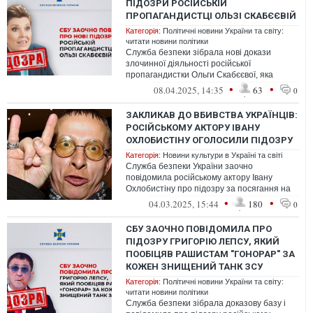
ПІДОЗРИ РОСІЙСЬКІЙ
ПРОПАГАНДИСТЦІ ОЛЬЗІ СКАБЄЄВІЙ
Категорія:
Політичні новини України та світу:
читати новини політики
Служба безпеки зібрала нові докази
злочинної діяльності російської
пропагандистки Ольги Скабєєвої, яка
виправдовує війну рф проти України та
•
•
08.04.2025, 14:35
63
0
закликає ...
ЗАКЛИКАВ ДО ВБИВСТВА УКРАЇНЦІВ:
РОСІЙСЬКОМУ АКТОРУ ІВАНУ
ОХЛОБИСТІНУ ОГОЛОСИЛИ ПІДОЗРУ
Категорія:
Новини культури в Україні та світі
Служба безпеки України заочно
повідомила російському актору Івану
Охлобистіну про підозру за посягання на
територіальну цілісність України,
•
•
04.03.2025, 15:44
180
0
пропаганду...
СБУ ЗАОЧНО ПОВІДОМИЛА ПРО
ПІДОЗРУ ГРИГОРІЮ ЛЕПСУ, ЯКИЙ
ПООБІЦЯВ РАШИСТАМ "ГОНОРАР" ЗА
КОЖЕН ЗНИЩЕНИЙ ТАНК ЗСУ
Категорія:
Політичні новини України та світу:
читати новини політики
Служба безпеки зібрала доказову базу і