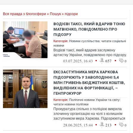
Вся правда з блогосфери
»
Пошук
» підозри
ВОДІЄВІ ТАКСІ, ЯКИЙ ВДАРИВ ТОНЮ
МАТВІЄНКО, ПОВІДОМЛЕНО ПРО
ПІДОЗРУ
Категорія:
Новини суспільства: читати соціальні
новини
Водієві таксі, який вдарив заслужену
артистку України, повідомлено про підозру.
•
•
03.07.2025, 16:43
657
0
ЕКСЗАСТУПНИКА МЕРА ХАРКОВА
ПІДОЗРЮЮТЬ У ЗАВОЛОДІННІ 5,4
МЛН ГРИВЕНЬ БЮДЖЕТНИХ КОШТІВ,
ВИДІЛЕНИХ НА ФОРТИФІКАЦІЇ, –
ГЕНПРОКУРОР
Категорія:
Політичні новини України та світу:
читати новини політики
Прокуратура спільно з поліцією викрила
злочинну організацію на чолі з колишнім
заступником мера Харкова. Підозрюються
у заволодінні 5,4 млн гривень бю...
•
•
28.06.2025, 15:44
213
0