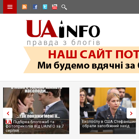
Експослу в США Стефанішині
Підбірка блогожаб та
обрали запобіжний захід
фотоприколів від UAINFO за 7
серпня