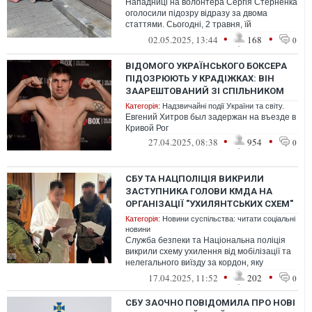
Нападниці на волонтера Сергія Стерненка
оголосили підозру відразу за двома
статтями. Сьогодні, 2 травня, їй
обиратимуть запобіжний захід.
•
•
02.05.2025, 13:44
168
0
ВІДОМОГО УКРАЇНСЬКОГО БОКСЕРА
ПІДОЗРЮЮТЬ У КРАДІЖКАХ: ВІН
ЗААРЕШТОВАНИЙ ЗІ СПІЛЬНИКОМ
Категорія:
Надзвичайні події України та світу.
Евгений Хитров был задержан на въезде в
Кривой Рог
•
•
27.04.2025, 08:38
954
0
СБУ ТА НАЦПОЛІЦІЯ ВИКРИЛИ
ЗАСТУПНИКА ГОЛОВИ КМДА НА
ОРГАНІЗАЦІЇ "УХИЛЯНТСЬКИХ СХЕМ"
Категорія:
Новини суспільства: читати соціальні
новини
Служба безпеки та Національна поліція
викрили схему ухилення від мобілізації та
нелегального виїзду за кордон, яку
організував заступник голови Київсь...
•
•
17.04.2025, 11:52
202
0
СБУ ЗАОЧНО ПОВІДОМИЛА ПРО НОВІ