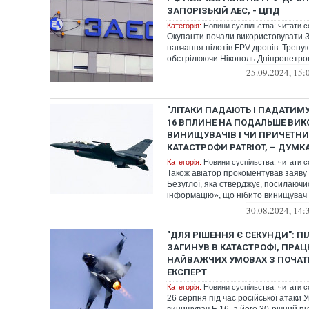
ЗАПОРІЗЬКІЙ АЕС, - ЦПД
Категорія:
Новини суспільства: читати с
Окупанти почали використовувати 
навчання пілотів FPV-дронів. Трену
обстрілюючи Нікополь Дніпропетров
25.09.2024, 15:
"ЛІТАКИ ПАДАЮТЬ І ПАДАТИМУТ
16 ВПЛИНЕ НА ПОДАЛЬШЕ ВИ
ВИНИЩУВАЧІВ І ЧИ ПРИЧЕТН
КАТАСТРОФИ PATRIOT, – ДУМК
Категорія:
Новини суспільства: читати с
Також авіатор прокоментував заяву
Безуглої, яка стверджує, посилаючи
інформацію», що нібито винищувач 
ЗРК...
30.08.2024, 14:
"ДЛЯ РІШЕННЯ Є СЕКУНДИ": ПІ
ЗАГИНУВ В КАТАСТРОФІ, ПРА
НАЙВАЖЧИХ УМОВАХ З ПОЧАТК
ЕКСПЕРТ
Категорія:
Новини суспільства: читати с
26 серпня під час російської атаки 