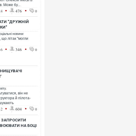
лот Олексій Месь із
. Може бу...
•
•
24
476
0
ТАТИ "ДРУЖНІЙ
ИКИ"
Ворог завдав комбінованого уд
оціальні новини
двоє поранених. Ще десятеро
 що літак "могли
після атаки БПЛА по ринку на 
•
•
36
346
0
ИНИЩУВАЧІ
Г
віту.
ьтуватися, він не
руктора й пілота-
і шукають
•
•
42
604
0
Приїхав за паспортом та квар
до українських військових пот
В ЗАПРОСИТИ
зіркового футболіста Мохаме
 ВОЮВАТИ НА БОЦІ