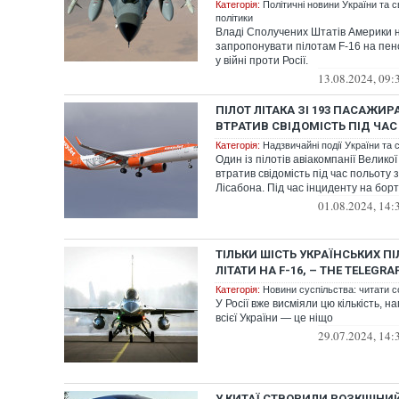
Категорія:
Політичні новини України та с
політики
Владі Сполучених Штатів Америки 
запропонувати пілотам F-16 на пенс
у війні проти Росії.
13.08.2024, 09:
ПІЛОТ ЛІТАКА ЗІ 193 ПАСАЖИ
ВТРАТИВ СВІДОМІСТЬ ПІД ЧАС
Категорія:
Надзвичайні події України та с
Один із пілотів авіакомпанії Великої
втратив свідомість під час польоту 
Лісабона. Під час інциденту на борту
01.08.2024, 14:
ТІЛЬКИ ШІСТЬ УКРАЇНСЬКИХ П
ЛІТАТИ НА F-16, – THE TELEGRA
Категорія:
Новини суспільства: читати с
У Росії вже висміяли цю кількість, 
всієї України — це ніщо
29.07.2024, 14:
У КИТАЇ СТВОРИЛИ РОЗКІШНИ