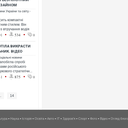
ИЗАЙНОМ
ни України та світу.-
сить компактні
тним стилем. Він
з втручання водія
•
•
01
534
0
ОТІЛА ВИКРАСТИ
НИК. ВІДЕО
оціальні новини
апобігла спробі
ами російського
кового стратегічн...
•
•
41
875
0
..
14
ьтура
•
Наука
•
Історія
•
Освіта
•
Авто
•
IT
•
Здоров'я
•
Спорт
•
Фото
•
Відео
•
Огляд блог