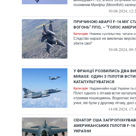
винищувач F-16, а його 30-річний пі
позивним Мунфіш (Moonfish) загинув
30.08.2024, 12:
ПРИЧИНОЮ АВАРІЇ F-16 МІГ С
ВОГОНЬ" ППО, – "ГОЛОС АМЕР
Категорія:
Новини суспільства: читати с
Слідство наразі не виключає версію,
збити свої"
30.08.2024, 09:
У ФРАНЦІЇ РОЗБИЛИСЬ ДВА В
MIRAGE: ОДИН З ПІЛОТІВ ВСТИ
КАТАПУЛЬТУВАТИСЯ
Категорія:
Надзвичайні події України та с
Пілот одного з літаків встиг катапул
отримав пошкоджень. Водночас інст
учня, які були у другому літаку, дос
14.08.2024, 17:
СЕНАТОР США ЗАПРОПОНУВА
АМЕРИКАНСЬКИХ ПІЛОТІВ F-16
УКРАЇНИ