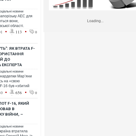
оціальні новини
Запорізьку АЕС для
ються вони,
Loading...
ської області.
•
•
01
113
0
Ь": ЯК ВТРАТА F-
КОРИСТАННЯ
ИЙ ДО
А ЕКСПЕРТА
оціальні новини
 нардепки Мар’яни
сь на «свою
F-16 був «збитий
•
•
30
656
0
ЛОТ F-16, ЯКИЙ
ЦЮВАВ В
У ВІЙНИ, –
оціальні новини
Україна втратила