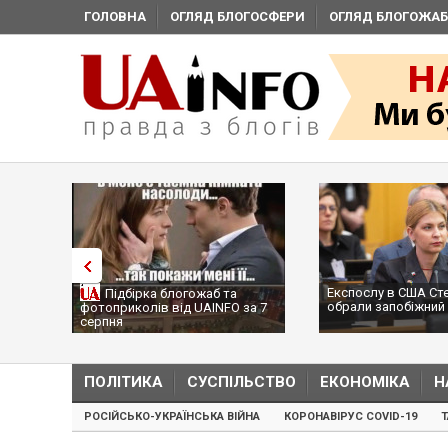
ГОЛОВНА
ОГЛЯД БЛОГОСФЕРИ
ОГЛЯД БЛОГОЖАБ
Експослу в США Ст
Підбірка блогожаб та
обрали запобіжний 
фотоприколів від UAINFO за 7
серпня
ПОЛІТИКА
СУСПІЛЬСТВО
ЕКОНОМІКА
Н
РОСІЙСЬКО-УКРАЇНСЬКА ВІЙНА
КОРОНАВІРУС COVID-19