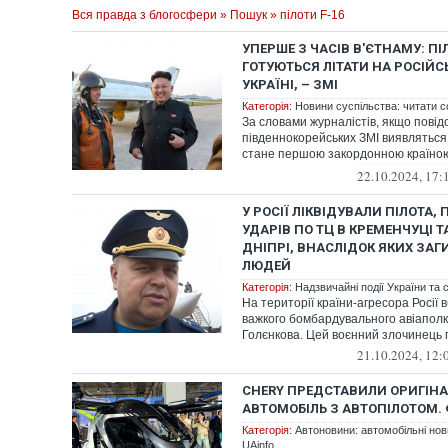
Вся правда з блогосфери
»
Пошук
» пілоти F-16
УПЕРШЕ З ЧАСІВ В'ЄТНАМУ: П
ГОТУЮТЬСЯ ЛІТАТИ НА РОСІЙСЬ
УКРАЇНІ, – ЗМІ
Категорія:
Новини суспільства: читати с
За словами журналістів, якщо пові
південнокорейських ЗМІ виявляться
стане першою закордонною країною 
будуть ...
22.10.2024, 17:
У РОСІЇ ЛІКВІДУВАЛИ ПІЛОТА,
УДАРІВ ПО ТЦ В КРЕМЕНЧУЦІ Т
ДНІПРІ, ВНАСЛІДОК ЯКИХ ЗА
ЛЮДЕЙ
Категорія:
Надзвичайні події України та с
На території країни-агресора Росії 
важкого бомбардувального авіапол
Голєнкова. Цей воєнний злочинець п
21.10.2024, 12:
CHERY ПРЕДСТАВИЛИ ОРИГІН
АВТОМОБІЛЬ З АВТОПІЛОТОМ.
Категорія:
Автоновини: автомобільні нови
UAinfo