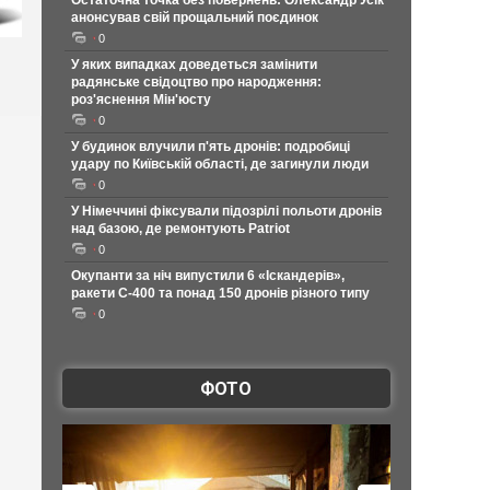
Остаточна точка без повернень: Олександр Усік
анонсував свій прощальний поєдинок
0
У яких випадках доведеться замінити
радянське свідоцтво про народження:
роз'яснення Мін'юсту
0
У будинок влучили п'ять дронів: подробиці
удару по Київській області, де загинули люди
0
У Німеччині фіксували підозрілі польоти дронів
над базою, де ремонтують Patriot
0
Окупанти за ніч випустили 6 «Іскандерів»,
ракети С-400 та понад 150 дронів різного типу
0
ФОТО