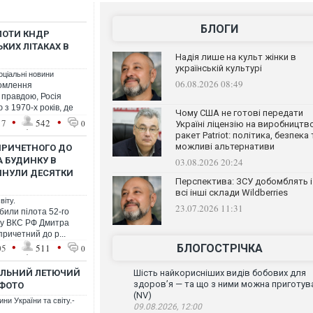
БЛОГИ
ІЛОТИ КНДР
КИХ ЛІТАКАХ В
Надія лише на культ жінки в
українській культурі
оціальні новини
06.08.2026 08:49
домлення
 правдою, Росія
з 1970-х років, де
Чому США не готові передати
•
•
17
542
0
Україні ліцензію на виробництв
ракет Patriot: політика, безпека 
можливі альтернативи
 ПРИЧЕТНОГО ДО
А БУДИНКУ В
03.08.2026 20:24
ГИНУЛИ ДЕСЯТКИ
Перспектива: ЗСУ добомблять і
всі інші склади Wildberries
віту.
23.07.2026 11:31
вбили пілота 52-го
ку ВКС РФ Дмитра
ричетний до р...
•
•
05
511
БЛОГОСТРІЧКА
0
АЛЬНИЙ ЛЕТЮЧИЙ
Шість найкорисніших видів бобових для
здоров’я — та що з ними можна приготув
 ФОТО
(NV)
ни України та світу.-
09.08.2026, 12:00