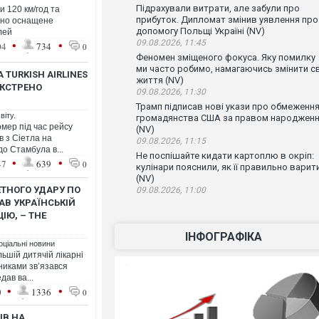
Підрахували витрати, але забули про
 120 км/год та
прибуток. Дипломат змінив уявлення про
Воно оснащене
допомогу Польщі Україні (NV)
лей
•
•
09.08.2026, 11:45
04
734
0
Феномен зміщеного фокуса. Яку помилку
ми часто робимо, намагаючись змінити с
 TURKISH AIRLINES
життя (NV)
ЕКСТРЕНО
09.08.2026, 11:30
Трамп підписав нові укази про обмеженн
віту.
громадянства США за правом народжен
помер під час рейсу
(NV)
в з Сіетла на
09.08.2026, 11:15
о Стамбула в...
Не поспішайте кидати картоплю в окріп:
•
•
47
639
0
кулінари пояснили, як її правильно варит
(NV)
ЕТНОГО УДАРУ ПО
09.08.2026, 11:00
АВ УКРАЇНСЬКІЙ
ІЮ, – THE
ІНФОГРАФІКА
оціальні новини
ьшій дитячій лікарні
дниками зв’язався
дав ва...
•
•
0
1336
0
ІВ НА