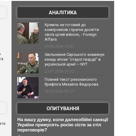
АНАЛІТИКА
Кремль не готовий до
компромісів і прагне досягти
своїх цілей війною, - Foreign
Affairs
03.08.2026 13:02
о
Звільнення Сирського знаменує
та
кінець епохи "старої гвардії" в
українській армії — NYT
23.07.2026 10:32
Повний текст резонансного
брифінга Михайла Федорова
18.07.2026 09:27
ОПИТУВАННЯ
На вашу думку, коли далекобійні санкції
ати
України примусять росію сісти за стіл
переговорів?