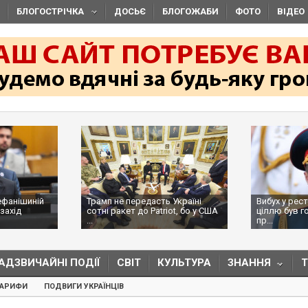
БЛОГОСТРІЧКА
ДОСЬЄ
БЛОГОЖАБИ
ФОТО
ВІДЕО
ефанішиній
Трамп не передасть Україні
Вибух у рес
захід
сотні ракет до Patriot, бо у США
ціллю був г
...
пр...
АДЗВИЧАЙНІ ПОДІЇ
СВІТ
КУЛЬТУРА
ЗНАННЯ
ТАРИФИ
ПОДВИГИ УКРАЇНЦІВ