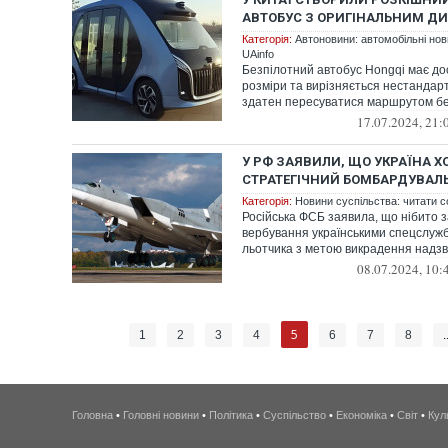
АВТОБУС З ОРИГІНАЛЬНИМ Д
Категорія:
Автоновини: автомобільні нови
UAinfo
Безпілотний автобус Hongqi має до
розміри та вирізняється нестандар
здатен пересуватися маршрутом бе
17.07.2024, 21:
У РФ ЗАЯВИЛИ, ЩО УКРАЇНА Х
СТРАТЕГІЧНИЙ БОМБАРДУВАЛЬ
Категорія:
Новини суспільства: читати с
Російська ФСБ заявила, що нібито з
вербування українськими спецслужб
льотчика з метою викрадення надзву
08.07.2024, 10:
5
1
2
3
4
6
7
8
.
Головна
•
Головні новини
•
Політика
•
Суспільство
•
Економіка
•
Світ
•
Кул