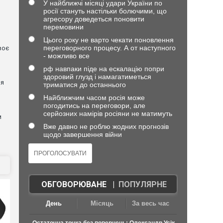
У найближчі місяці удари України по
росії стануть настільки болючими, що
агресору доведеться поновити
перемовини
Цього року не варто чекати поновлення
переговорного процесу. А от наступного
воє
- можливо все
рф навпаки піде на ескалацію попри
я
здоровий глузд і намагатиметься
ня
триматися до останнього
Найближчим часом росія може
погодитись на переговори, але
серйозних намірів росіяни не матимуть
и
Вже давно не роблю жодних прогнозів
щодо завершення війни
ОБГОВОРЮВАНЕ
|
ПОПУЛЯРНЕ
День
Місяць
За весь час