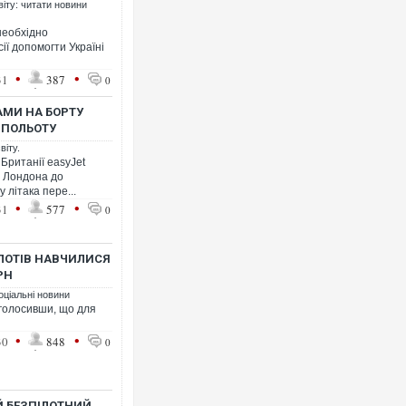
віту: читати новини
необхідно
ії допомогти Україні
•
•
31
387
0
РАМИ НА БОРТУ
 ПОЛЬОТУ
віту.
 Британії еasyJet
з Лондона до
 літака пере...
•
•
31
577
0
ІЛОТІВ НАВЧИЛИСЯ
PH
оціальні новини
наголосивши, що для
•
•
30
848
0
Й БЕЗПІЛОТНИЙ