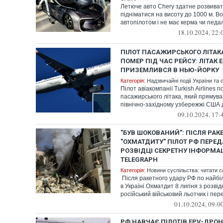
Летюче авто Chery здатне розвивати
підніматися на висоту до 1000 м. 
автопілотом і не має керма чи педа
18.10.2024, 22:
ПІЛОТ ПАСАЖИРСЬКОГО ЛІТАКА
ПОМЕР ПІД ЧАС РЕЙСУ: ЛІТАК 
ПРИЗЕМЛИВСЯ В НЬЮ-ЙОРКУ
Категорія:
Надзвичайні події України та с
Пілот авіакомпанії Turkish Airlines 
пасажирського літака, який прямува
північно-західному узбережжі США д
09.10.2024, 17:
"БУВ ШОКОВАНИЙ": ПІСЛЯ РАК
"ОХМАТДИТУ" ПІЛОТ РФ ПЕРЕД
РОЗВІДЦІ СЕКРЕТНУ ІНФОРМАЦ
TELEGRAPH
Категорія:
Новини суспільства: читати с
Після ракетного удару РФ по найбіл
в Україні Охматдит 8 липня з розві
російський військовий льотчик і пере
01.10.2024, 09:0
РФ НАВЧАЄ ПІЛОТІВ FPV-ДРОН