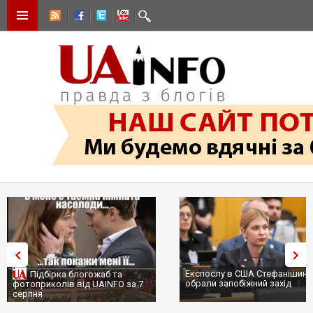
Експослу в США Стефанішині
Підбірка блогожаб та
обрали запобіжний захід
фотоприколів від UAINFO за 7
серпня