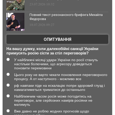
23.07.2026 10:32
Повний текст резонансного брифінга Михайла
Федорова
18.07.2026 09:27
ОПИТУВАННЯ
На вашу думку, коли далекобійні санкції України
примусять росію сісти за стіл переговорів?
У найближчі місяці удари України по росії стануть
настільки болючими, що агресору доведеться
поновити перемовини
Цього року не варто чекати поновлення переговорного
процесу. А от наступного - можливо все
рф навпаки піде на ескалацію попри здоровий глузд і
намагатиметься триматися до останнього
Найближчим часом росія може погодитись на
переговори, але серйозних намірів росіяни не
матимуть
Вже давно не роблю жодних прогнозів щодо