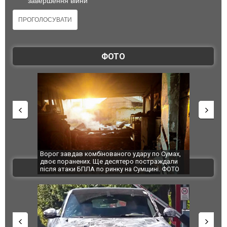
завершення війни
ФОТО
Ворог завдав комбінованого удару по Сумах,
За 2000 кіломет
двоє поранених. Ще десятеро постраждали
Єкатеринбурзі п
ВІДЕО
після атаки БПЛА по ринку на Сумщині. ФОТО
склад Wildberri