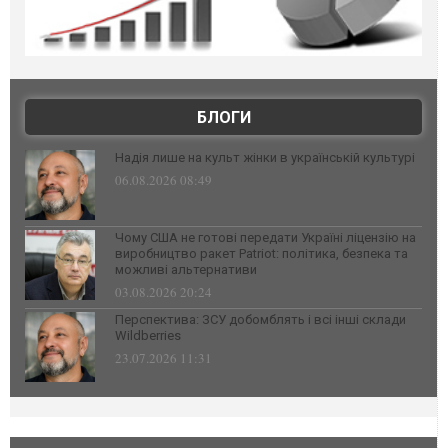
БЛОГИ
Надія лише на культ жінки в українській культурі
06.08.2026 08:49
Чому США не готові передати Україні ліцензію на
виробництво ракет Patriot: політика, безпека та
можливі альтернативи
03.08.2026 20:24
Перспектива: ЗСУ добомблять і всі інші склади
Wildberries
23.07.2026 11:31