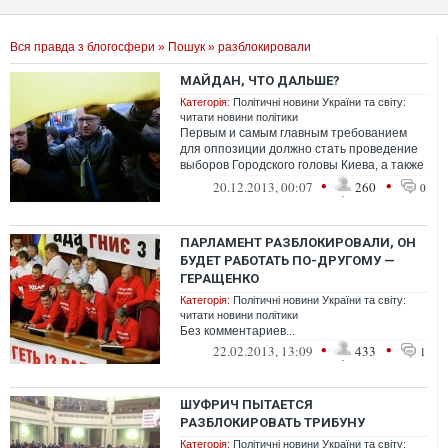
Вся правда з блогосфери
»
Пошук
» разблокировали
МАЙДАН, ЧТО ДАЛЬШЕ?
Категорія:
Політичні новини України та світу:
читати новини політики
Первым и самым главным требованием
для оппозиции должно стать проведение
выборов Городского головы Киева, а также
Киевсовета. При этом оппозиционные л...
•
•
20.12.2013, 00:07
260
0
ПАРЛАМЕНТ РАЗБЛОКИРОВАЛИ, ОН
БУДЕТ РАБОТАТЬ ПО-ДРУГОМУ —
ГЕРАЩЕНКО
Категорія:
Політичні новини України та світу:
читати новини політики
Без комментариев...
•
•
22.02.2013, 13:09
433
1
ШУФРИЧ ПЫТАЕТСЯ
РАЗБЛОКИРОВАТЬ ТРИБУНУ
Категорія:
Політичні новини України та світу: