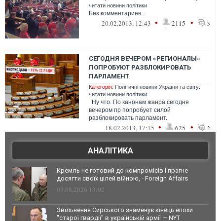
читати новини політики
Без комментариев...
•
•
20.02.2013, 12:43
2115
3
СЕГОДНЯ ВЕЧЕРОМ «РЕГИОНАЛЫ»
ПОПРОБУЮТ РАЗБЛОКИРОВАТЬ
ПАРЛАМЕНТ
Категорія:
Політичні новини України та світу:
читати новини політики
Ну что. По канонам жанра сегодня
вечером пр попробует силой
разблокировать парламент.
•
•
18.02.2013, 17:15
625
2
АНАЛІТИКА
Кремль не готовий до компромісів і прагне
досягти своїх цілей війною, - Foreign Affairs
03.08.2026 13:02
Звільнення Сирського знаменує кінець епохи
"старої гвардії" в українській армії — NYT