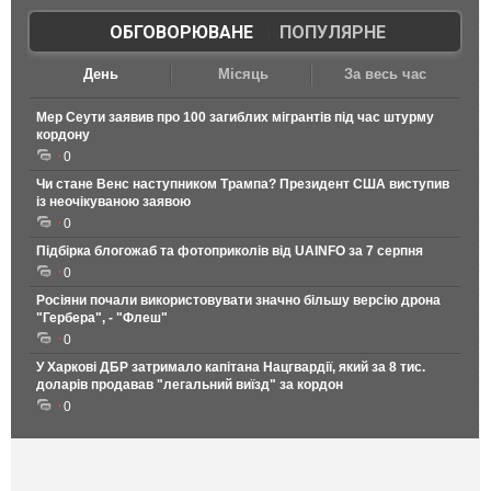
ОБГОВОРЮВАНЕ
|
ПОПУЛЯРНЕ
День
Місяць
За весь час
Мер Сеути заявив про 100 загиблих мігрантів під час штурму
кордону
0
Чи стане Венс наступником Трампа? Президент США виступив
із неочікуваною заявою
0
Підбірка блогожаб та фотоприколів від UAINFO за 7 серпня
0
Росіяни почали використовувати значно більшу версію дрона
"Гербера", - "Флеш"
0
У Харкові ДБР затримало капітана Нацгвардії, який за 8 тис.
доларів продавав "легальний виїзд" за кордон
0