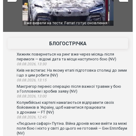
Вже вивели на тести: Ferrari готує оновлення
Вийшов трейлер
позашляховика Purosangue. ВІДЕО
фільму "Афера
БЛОГОСТРІЧКА
Хижняк повернеться на ринг вже через місяць після
перемоги — відомі дата та місце наступного бою (NV)
08.08.2026, 13:30
Київ не встигає: На якому етапі підготовка столиці до зими
і що з цим робити (NV)
08.08.2026, 13:15
Макгрегор переніс операцію після важкої травми у бою
з Голловеєм і зробив заяву (NV)
08.08.2026, 13:00
Колумбійські картелі намагаються відправити своїх
бойовиків в Україну, щоб навчитися працювати
з дронами — FT (NV)
08.08.2026, 12:45
«Людське сафарі» Путіна. Війна дронів може вийти за межі
поля бою і ніхто у світі до цього не готовий — Енн Епплбаум
(NV)