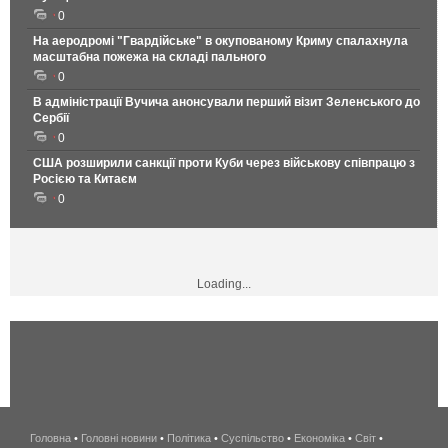
0
На аеродромі "Гвардійське" в окупованому Криму спалахнула
масштабна пожежа на складі пального
0
В адміністрації Вучича анонсували перший візит Зеленського до
Сербії
0
США розширили санкції проти Куби через військову співпрацю з
Росією та Китаєм
0
Loading...
Головна
•
Головні новини
•
Політика
•
Суспільство
•
Економіка
беспроводной
•
Світ
•