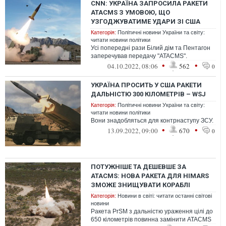
CNN: УКРАЇНА ЗАПРОСИЛА РАКЕТИ
ATACMS З УМОВОЮ, ЩО
УЗГОДЖУВАТИМЕ УДАРИ ЗІ США
Категорія:
Політичні новини України та світу:
читати новини політики
Усі попередні рази Білий дім та Пентагон
заперечував передачу "ATACMS".
•
•
04.10.2022, 08:06
562
0
УКРАЇНА ПРОСИТЬ У США РАКЕТИ
ДАЛЬНІСТЮ 300 КІЛОМЕТРІВ – WSJ
Категорія:
Політичні новини України та світу:
читати новини політики
Вони знадобляться для контрнаступу ЗСУ.
•
•
13.09.2022, 09:00
670
0
ПОТУЖНІШЕ ТА ДЕШЕВШЕ ЗА
ATACMS: НОВА РАКЕТА ДЛЯ HIMARS
ЗМОЖЕ ЗНИЩУВАТИ КОРАБЛІ
Категорія:
Новини в світі: читати останні світові
новини
Ракета PrSM з дальністю ураження цілі до
650 кілометрів повинна замінити ATACMS