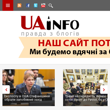
Експослу в США Стефанішиній
Трамп не передасть Україні
обрали запобіжний захід
сотні ракет до Patriot, бо у С
...