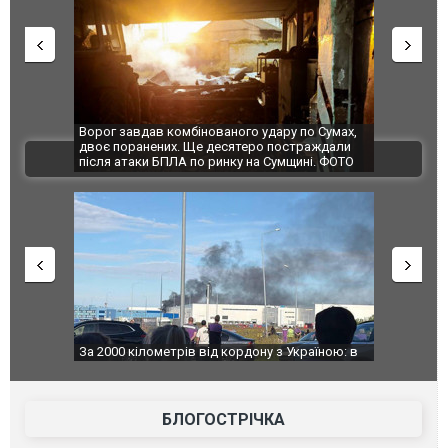
 комбінованого удару по Сумах,
За 2000 кілометрів від кордону з Укр
них. Ще десятеро постраждали
Єкатеринбурзі після атаки дронів за
ВІДЕО
БПЛА по ринку на Сумщині. ФОТО
склад Wildberries. ФОТО. ВІДЕО
метрів від кордону з Україною: в
В Таїланді футболіст загинув від уда
і після атаки дронів загорівся
блискавки під час матчу: ще 12 люд
rries. ФОТО. ВІДЕО
постраждали. ВІДЕО
БЛОГОСТРІЧКА