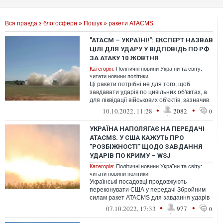
Вся правда з блогосфери
»
Пошук
» ракети ATACMS
"ATACM – УКРАЇНІ!": ЕКСПЕРТ НАЗВАВ
ЦІЛІ ДЛЯ УДАРУ У ВІДПОВІДЬ ПО РФ
ЗА АТАКУ 10 ЖОВТНЯ
Категорія:
Політичні новини України та світу:
читати новини політики
Ці ракети потрібні не для того, щоб
завдавати ударів по цивільних об'єктах, а
для ліквідації військових об'єктів, зазначив
Коваленко.
•
•
10.10.2022, 11:28
2082
0
УКРАЇНА НАПОЛЯГАЄ НА ПЕРЕДАЧІ
ATACMS. У США КАЖУТЬ ПРО
"РОЗБІЖНОСТІ" ЩОДО ЗАВДАННЯ
УДАРІВ ПО КРИМУ – WSJ
Категорія:
Політичні новини України та світу:
читати новини політики
Українські посадовці продовжують
переконувати США у передачі Збройним
силам ракет ATACMS для завдання ударів
углиб захоплених Росією територій,
•
•
07.10.2022, 17:33
977
0
зокрем...