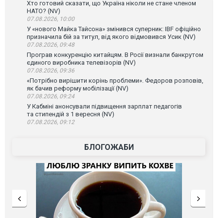
Хто готовий сказати, що Україна ніколи не стане членом
НАТО? (NV)
07.08.2026, 10:00
У «нового Майка Тайсона» змінився суперник: IBF офіційно
призначила бій за титул, від якого відмовився Усик (NV)
07.08.2026, 09:48
Програв конкуренцію китайцям. В Росії визнали банкрутом
єдиного виробника телевізорів (NV)
07.08.2026, 09:36
«Потрібно вирішити корінь проблеми». Федоров розповів,
як бачив реформу мобілізації (NV)
07.08.2026, 09:24
У Кабміні анонсували підвищення зарплат педагогів
та стипендій з 1 вересня (NV)
07.08.2026, 09:12
БЛОГОЖАБИ