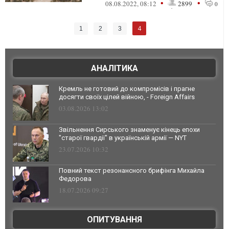
•
•
08.08.2022, 08:12
2899
0
4
1
2
3
АНАЛІТИКА
Кремль не готовий до компромісів і прагне
досягти своїх цілей війною, - Foreign Affairs
03.08.2026 13:02
Звільнення Сирського знаменує кінець епохи
"старої гвардії" в українській армії — NYT
23.07.2026 10:32
Повний текст резонансного брифінга Михайла
Федорова
18.07.2026 09:27
ОПИТУВАННЯ