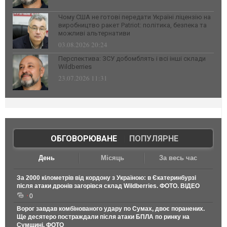
Чому США не готові передати Україні ліцензію на
виробництво ракет Patriot: політика, безпека та
можливі альтернативи
03.08.2026 20:24
Перспектива: ЗСУ добомблять і всі інші склади
Wildberries
23.07.2026 11:31
ОБГОВОРЮВАНЕ
|
ПОПУЛЯРНЕ
День
Місяць
За весь час
За 2000 кілометрів від кордону з Україною: в Єкатеринбурзі
після атаки дронів загорівся склад Wildberries. ФОТО. ВІДЕО
0
Ворог завдав комбінованого удару по Сумах, двоє поранених.
Ще десятеро постраждали після атаки БПЛА по ринку на
Сумщині. ФОТО