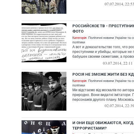
07.07.2014, 22:5
РОССИЙСКОЕ ТВ - ПРЕСТУПНИ
ФОТО
Категорія:
Політичні новини України та с
політики
А вот и доказательство того, что ро
преступники и убийцы, которые не 
бабушек своими сюжетами, а прово
реал...
03.07.2014, 22:11
РОСІЯ НЕ ЗМОЖЕ ЖИТИ БЕЗ К
Категорія:
Політичні новини України та с
політики
Ми відстаємо від москалів по акторах
природно. Вони видатні імітатори.
персонажів другого плану. Московські
02.07.2014, 22:3
И ОНИ ЕЩЕ ОБИЖАЮТСЯ, КОГ
ТЕРРОРИСТАМИ?