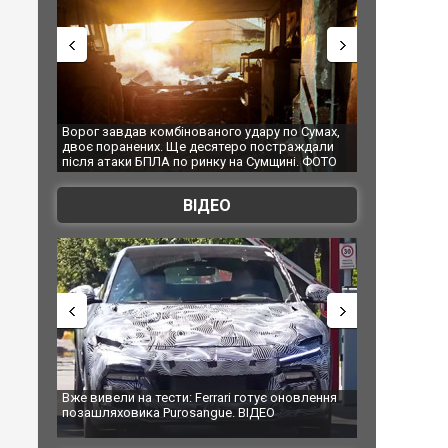
 удару по Сумах,
За 2000 кілометрів від кордону з Україною: в
"Мо
ро постраждали
Єкатеринбурзі після атаки дронів загорівся
суп
на Сумщині. ФОТО
склад Wildberries. ФОТО. ВІДЕО
ВІДЕО
i готує оновлення
Вийшов трейлер нової екранізації легендарного
Зе
. ВІДЕО
фільму "Афера Томаса Крауна"
пе