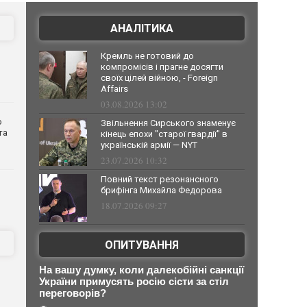
АНАЛІТИКА
Кремль не готовий до
компромісів і прагне досягти
своїх цілей війною, - Foreign
Affairs
03.08.2026 13:02
о
Звільнення Сирського знаменує
та
кінець епохи "старої гвардії" в
українській армії — NYT
23.07.2026 10:32
Повний текст резонансного
брифінга Михайла Федорова
18.07.2026 09:27
ОПИТУВАННЯ
На вашу думку, коли далекобійні санкції
України примусять росію сісти за стіл
переговорів?