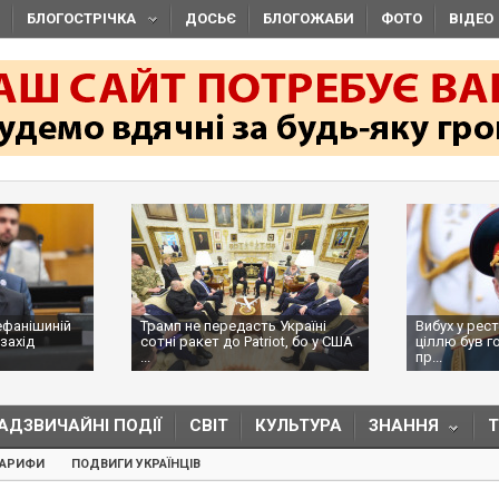
БЛОГОСТРІЧКА
ДОСЬЄ
БЛОГОЖАБИ
ФОТО
ВІДЕО
ефанішиній
Трамп не передасть Україні
Вибух у рес
захід
сотні ракет до Patriot, бо у США
ціллю був г
...
пр...
АДЗВИЧАЙНІ ПОДІЇ
СВІТ
КУЛЬТУРА
ЗНАННЯ
ТАРИФИ
ПОДВИГИ УКРАЇНЦІВ