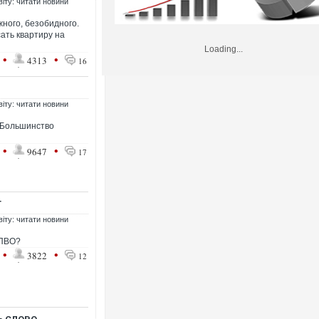
віту: читати новини
ного, безобидного.
ать квартиру на
Loading...
•
•
4313
16
віту: читати новини
 Большинство
•
•
9647
17
Т
віту: читати новини
 ПВО?
•
•
3822
12