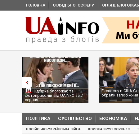
ГОЛОВНА
ОГЛЯД БЛОГОСФЕРИ
ОГЛЯД БЛОГОЖАБ
Експослу в США Ст
Підбірка блогожаб та
обрали запобіжний 
фотоприколів від UAINFO за 7
серпня
ПОЛІТИКА
СУСПІЛЬСТВО
ЕКОНОМІКА
Н
РОСІЙСЬКО-УКРАЇНСЬКА ВІЙНА
КОРОНАВІРУС COVID-19