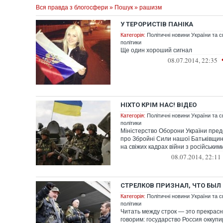
Вся правда з блогосфери
»
Пошук
» рашизм
У ТЕРОРИСТІВ ПАНІКА
Категорія:
Політичні новини України та с
політики
Ще один хороший сигнал
08.07.2014, 22:35
НІХТО КРІМ НАС! ВІДЕО
Категорія:
Політичні новини України та с
політики
Міністерство Оборони України пред
про Збройні Сили нашої Батьківщин
на свіжих кадрах війни з російськими
08.07.2014, 22:11
СТРЕЛКОВ ПРИЗНАЛ, ЧТО БЫЛ
Категорія:
Політичні новини України та с
політики
Читать между строк — это прекрасн
говорим: государство Россия оккуп