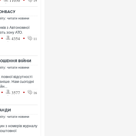
11030
19
ДОНБАСУ
віту: читати новини
иків з Автономної
ють зону АТО.
•
•
4354
11
ЛОШЕННЯ ВІЙНИ
віту: читати новини
 повної відсутності
 раніше. Нам сьогодні
йн...
•
•
3577
16
ГАНДИ
віту: читати новини
ин з номерів журналу
зкоштовної