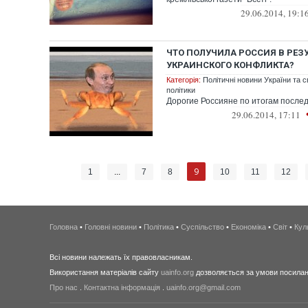
29.06.2014, 19:1
ЧТО ПОЛУЧИЛА РОССИЯ В РЕЗ
УКРАИНСКОГО КОНФЛИКТА?
Категорія:
Політичні новини України та с
політики
Дорогие Россияне по итогам после
29.06.2014, 17:11
9
1
...
7
8
10
11
12
Головна
•
Головні новини
•
Політика
•
Суспільство
•
Економіка
•
Світ
•
Кул
Всі новини належать їх правовласникам.
Використання матеріалів сайту
uainfo.org
дозволяється за умови посиланн
Про нас
.
Контактна інформація
.
uainfo.org@gmail.com