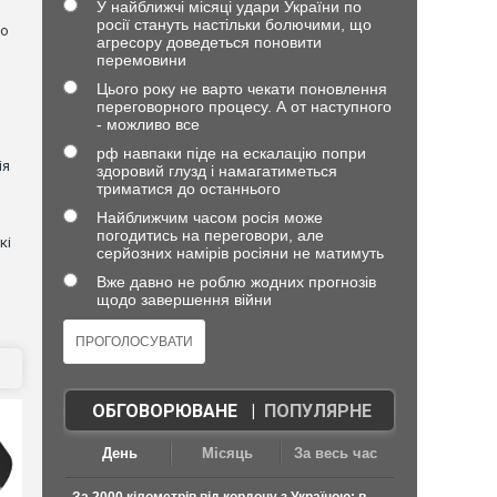
У найближчі місяці удари України по
росії стануть настільки болючими, що
но
агресору доведеться поновити
перемовини
Цього року не варто чекати поновлення
переговорного процесу. А от наступного
- можливо все
рф навпаки піде на ескалацію попри
ія
здоровий глузд і намагатиметься
триматися до останнього
Найближчим часом росія може
погодитись на переговори, але
кі
серйозних намірів росіяни не матимуть
Вже давно не роблю жодних прогнозів
щодо завершення війни
ОБГОВОРЮВАНЕ
|
ПОПУЛЯРНЕ
День
Місяць
За весь час