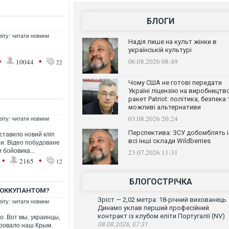
БЛОГИ
віту: читати новини
Надія лише на культ жінки в
українській культурі
•
•
06.08.2026 08:49
10044
22
Чому США не готові передати
Україні ліцензію на виробництв
ракет Patriot: політика, безпека 
можливі альтернативи
03.08.2026 20:24
віту: читати новини
Перспектива: ЗСУ добомблять і
ставило новий кліп
всі інші склади Wildberries
и. Відео побудоване
 бойовика...
23.07.2026 11:31
•
•
2165
12
БЛОГОСТРІЧКА
 ОККУПАНТОМ?
Зріст — 2,02 метра: 18-річний вихованець
віту: читати новини
Динамо уклав перший професійний
контракт із клубом еліти Португалії (NV)
о. Вот мы, украинцы,
08.08.2026, 07:31
ировало наш Крым.