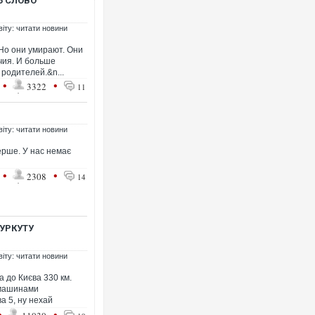
Ь СЛОВО
віту: читати новини
 Но они умирают. Они
чия. И больше
 родителей.&n...
•
•
3322
11
Ворог завдав комбінованого
двоє поранених. Ще десяте
після атаки БПЛА по ринку 
віту: читати новини
рше. У нас немає
•
•
2308
14
ГУРКУТУ
віту: читати новини
а до Києва 330 км.
Вже вивели на тести: Ferrar
 машинами
позашляховика Purosangue
а 5, ну нехай
•
•