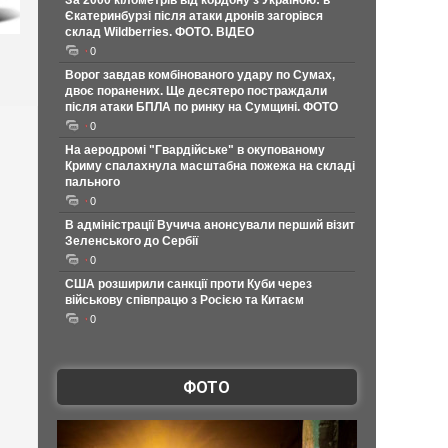
За 2000 кілометрів від кордону з Україною: в
Єкатеринбурзі після атаки дронів загорівся
склад Wildberries. ФОТО. ВІДЕО
0
Ворог завдав комбінованого удару по Сумах,
двоє поранених. Ще десятеро постраждали
після атаки БПЛА по ринку на Сумщині. ФОТО
0
На аеродромі "Гвардійське" в окупованому
Криму спалахнула масштабна пожежа на складі
пального
0
В адміністрації Вучича анонсували перший візит
Зеленського до Сербії
0
США розширили санкції проти Куби через
військову співпрацю з Росією та Китаєм
0
ФОТО