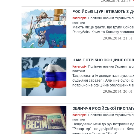
29.06.2014, 22:53
РОСІЙСЬКІ ЩУРІ ВТІКАЮТЬ З 
Категорія:
Політичні новини України та с
політики
Мають місце факти, що групи бойов
Республіки Крим та Кавказу залиша
29.06.2014, 21:31
НАМ ПОТРІБНО ОФІЦІЙНЕ ОГО
Категорія:
Політичні новини України та с
політики
Так, воювати їм доводиться в умовах
будь-якої стратегії. Але її не було і
потрібно не офіційне оголошення ві
29.06.2014, 20:01
ОБЛИЧЧЯ РОСІЙСЬКОЇ ПРОПА
Категорія:
Політичні новини України та с
політики
Нещодавно мені до рук потрапив од
"Репортер" - це дочірній проект бе
кремлівської газети "Вєсті".