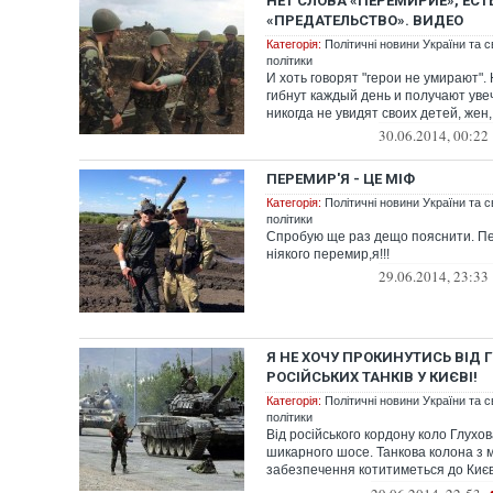
НЕТ СЛОВА «ПЕРЕМИРИЕ», ЕСТ
«ПРЕДАТЕЛЬСТВО». ВИДЕО
Категорія:
Політичні новини України та с
політики
И хоть говорят "герои не умирают".
гибнут каждый день и получают уве
никогда не увидят своих детей, жен,
30.06.2014, 00:22
ПЕРЕМИР'Я - ЦЕ МІФ
Категорія:
Політичні новини України та с
політики
Спробую ще раз дещо пояснити. Пе
ніякого перемир,я!!!
29.06.2014, 23:33
Я НЕ ХОЧУ ПРОКИНУТИСЬ ВІД 
РОСІЙСЬКИХ ТАНКІВ У КИЄВІ!
Категорія:
Політичні новини України та с
політики
Від російського кордону коло Глухов
шикарного шосе. Танкова колона з
забезпечення котитиметься до Києв
максиму...