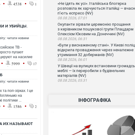
•
•
3
4538
«Не їдять як усі». Італійська блогерка
1
розповіла як харчуються італійці — вчас
п’ють еспресо (NV)
08.08.2026, 07:01
Окупанти зірвали церемонію прощання
КИ И УБИЙЦЫ.
з керівником пошукової групи Плацдарм
Олексієм Юковим на Донеччині (NV)
віту: читати новини
08.08.2026, 06:31
«Були у виснаженому стані». У Києві поліц
ссийское ТВ -
відкрила провадження через неналежне
просто пугают
утримання 32 доберманів (NV)
цируют на насилие
08.08.2026, 06:01
•
•
5999
17
У Швеції на вулицях встановини громадсь
меблі — їх переробили з будівельних
ДБ
матеріалів (NV)
08.08.2026, 05:31
віту: читати новини
 та поп-зірках. І це
 Погляньмо на
ІНФОГРАФІКА
 політики ...
•
•
9
1586
2
ДА ИХ НАЗЫВАЮТ