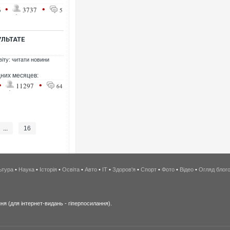
•
•
6
3737
5
УЛЬТАТЕ
віту: читати новини
дних месяцев:
•
•
11297
64
...
16
ьтура
•
Наука
•
Історія
•
Освіта
•
Авто
•
IT
•
Здоров'я
•
Спорт
•
Фото
•
Відео
•
Огляд блог
я (для інтернет-видань - гіперпосилання).