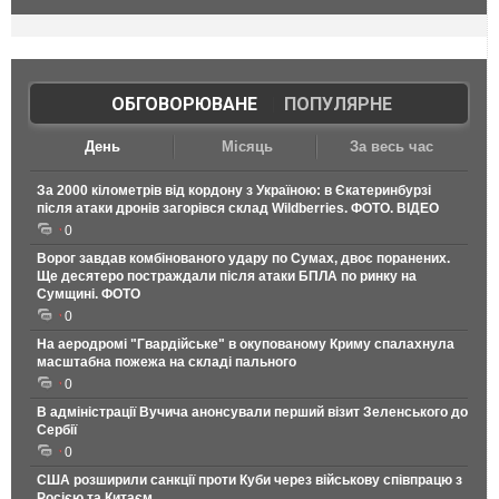
ОБГОВОРЮВАНЕ
|
ПОПУЛЯРНЕ
День
Місяць
За весь час
За 2000 кілометрів від кордону з Україною: в Єкатеринбурзі
після атаки дронів загорівся склад Wildberries. ФОТО. ВІДЕО
0
Ворог завдав комбінованого удару по Сумах, двоє поранених.
Ще десятеро постраждали після атаки БПЛА по ринку на
Сумщині. ФОТО
0
На аеродромі "Гвардійське" в окупованому Криму спалахнула
масштабна пожежа на складі пального
0
В адміністрації Вучича анонсували перший візит Зеленського до
Сербії
0
США розширили санкції проти Куби через військову співпрацю з
Росією та Китаєм