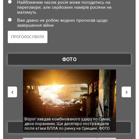
Найближчим часом росія може погодитись на
переговори, але серйозних намірів росіяни не
матимуть
Вже давно не роблю жодних прогнозів щодо
завершення війни
ФОТО
омбінованого удару по Сумах,
За 2000 кілометрів від кордону з Украї
х. Ще десятеро постраждали
Єкатеринбурзі після атаки дронів загор
ВІДЕО
ЛА по ринку на Сумщині. ФОТО
склад Wildberries. ФОТО. ВІДЕО