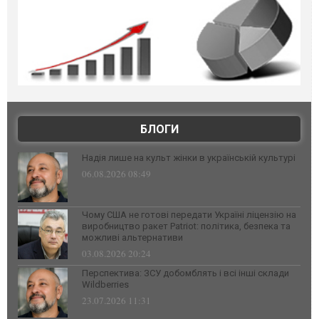
БЛОГИ
Надія лише на культ жінки в українській культурі
06.08.2026 08:49
Чому США не готові передати Україні ліцензію на
виробництво ракет Patriot: політика, безпека та
можливі альтернативи
03.08.2026 20:24
Перспектива: ЗСУ добомблять і всі інші склади
Wildberries
23.07.2026 11:31