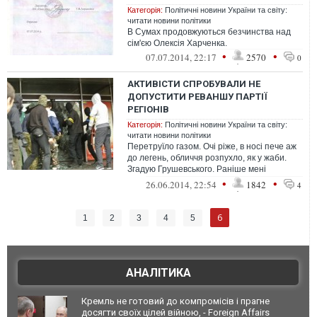
Категорія:
Політичні новини України та світу:
читати новини політики
В Сумах продовжуються безчинства над
сім'єю Олексія Харченка.
•
•
07.07.2014, 22:17
2570
0
АКТИВІСТИ СПРОБУВАЛИ НЕ
ДОПУСТИТИ РЕВАНШУ ПАРТІЇ
РЕГІОНІВ
Категорія:
Політичні новини України та світу:
читати новини політики
Перетруїло газом. Очі ріже, в носі пече аж
до легень, обличчя розпухло, як у жаби.
Згадую Грушевського. Раніше мені
здавалося, що до газу у мене імуні...
•
•
26.06.2014, 22:54
1842
4
6
1
2
3
4
5
АНАЛІТИКА
Кремль не готовий до компромісів і прагне
досягти своїх цілей війною, - Foreign Affairs