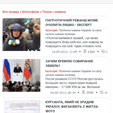
Вся правда з блогосфери
»
Пошук
» реванш
ПАТРІОТИЧНИЙ РЕВАНШ МОЖЕ
ОЧОЛИТИ ЛЯШКО - ЕКСПЕРТ
Категорія:
Політичні новини України та світу:
читати новини політики
«Політик виявився правий, і це може
покращити йому рейтинг, але навряд чи
покращить настрій. Адже головна теза
передвиборчої програми партії Ляш...
•
•
18.09.2014, 12:09
1265
5
ЗАЧЕМ КРЕМЛЮ СОБИРАНИЕ
ЗЕМЕЛЬ?
Категорія:
Політичні новини України та світу:
читати новини політики
После развала СССР России досталась
большая часть территории бывшей
империи – 17 098 458 кв. км. Желание
реванша, очевидно, засело в головах быв...
•
•
04.09.2014, 00:39
3559
15
КУРСАНТА, ЯКИЙ НЕ ЗРАДИВ
УКРАЇНУ, ВИГАНЯЮТЬ З ЖИТЛА.
ФОТО