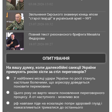
03.08.2026 13:02
Звільнення Сирського знаменує кінець епохи
"старої гвардії" в українській армії — NYT
23.07.2026 10:32
Повний текст резонансного брифінга Михайла
Федорова
18.07.2026 09:27
ОПИТУВАННЯ
На вашу думку, коли далекобійні санкції України
примусять росію сісти за стіл переговорів?
У найближчі місяці удари України по росії стануть
настільки болючими, що агресору доведеться
поновити перемовини
Цього року не варто чекати поновлення переговорного
процесу. А от наступного - можливо все
рф навпаки піде на ескалацію попри здоровий глузд і
намагатиметься триматися до останнього