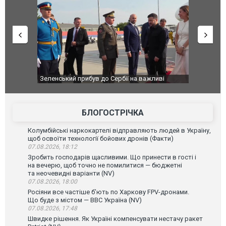
був до Сербії на важливі
"Вони воюють, самі хочуть воювати, бо
Чернівцях водія маршрутки звільнили 
зневажливих слів про українських захи
ВІДЕО
БЛОГОСТРІЧКА
Колумбійські наркокартелі відправляють людей в Україну,
щоб освоїти технології бойових дронів (Факти)
07.08.2026, 18:12
Зробить господарів щасливими. Що принести в гості і
на вечерю, щоб точно не помилитися — бюджетні
та неочевидні варіанти (NV)
07.08.2026, 18:00
Росіяни все частіше бʼють по Харкову FPV-дронами.
Що буде з містом — ВВС Україна (NV)
07.08.2026, 17:48
Швидке рішення. Як Україні компенсувати нестачу ракет