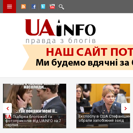
Експослу в США Стефанішині
Підбірка блогожаб та
обрали запобіжний захід
фотоприколів від UAINFO за 7
серпня