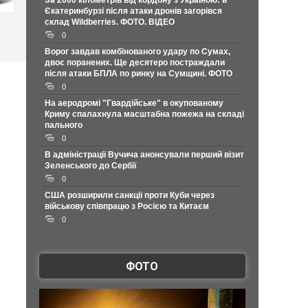
За 2000 кілометрів від кордону з Україною: в
Єкатеринбурзі після атаки дронів загорівся
склад Wildberries. ФОТО. ВІДЕО
0
Ворог завдав комбінованого удару по Сумах,
двоє поранених. Ще десятеро постраждали
після атаки БПЛА по ринку на Сумщині. ФОТО
0
На аеродромі "Гвардійське" в окупованому
Криму спалахнула масштабна пожежа на складі
пального
0
В адміністрації Вучича анонсували перший візит
Зеленського до Сербії
0
США розширили санкції проти Куби через
військову співпрацю з Росією та Китаєм
0
ФОТО