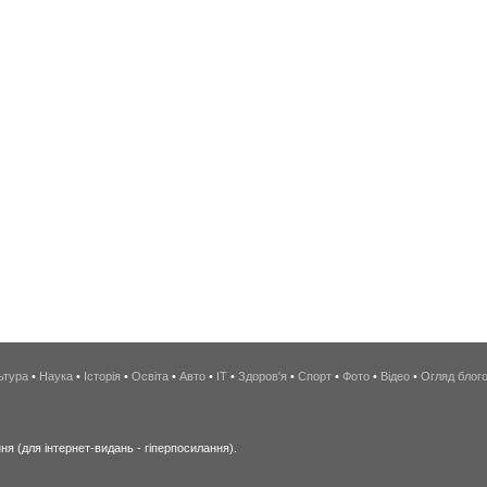
ьтура
•
Наука
•
Історія
•
Освіта
•
Авто
•
IT
•
Здоров'я
•
Спорт
•
Фото
•
Відео
•
Огляд блог
я (для інтернет-видань - гіперпосилання).