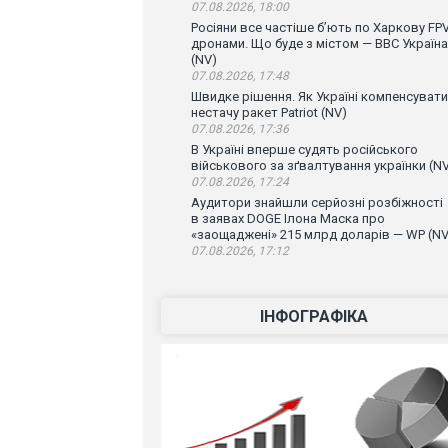
07.08.2026, 18:00
Росіяни все частіше бʼють по Харкову FPV
дронами. Що буде з містом — ВВС Україна
(NV)
07.08.2026, 17:48
Швидке рішення. Як Україні компенсувати
нестачу ракет Patriot (NV)
07.08.2026, 17:36
В Україні вперше судять російського
військового за зґвалтування українки (N
07.08.2026, 17:24
Аудитори знайшли серйозні розбіжності
в заявах DOGE Ілона Маска про
«заощаджені» 215 млрд доларів — WP (NV
07.08.2026, 17:12
ІНФОГРАФІКА