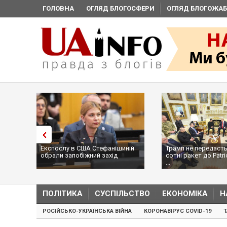
ГОЛОВНА
ОГЛЯД БЛОГОСФЕРИ
ОГЛЯД БЛОГОЖАБ
Експослу в США Стефанішиній
Трамп не передасть
обрали запобіжний захід
сотні ракет до Patri
...
ПОЛІТИКА
СУСПІЛЬСТВО
ЕКОНОМІКА
Н
РОСІЙСЬКО-УКРАЇНСЬКА ВІЙНА
КОРОНАВІРУС COVID-19