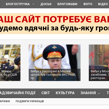
БЛОГОСТРІЧКА
ДОСЬЄ
БЛОГОЖАБИ
ФОТО
ВІДЕО
 Україні
Вибух у ресторані в Москві:
Вибух у Мос
ot, бо у США
ціллю був головком ВКС Росії,
загиблими: 
пр...
ресторан...
АДЗВИЧАЙНІ ПОДІЇ
СВІТ
КУЛЬТУРА
ЗНАННЯ
ТАРИФИ
ПОДВИГИ УКРАЇНЦІВ