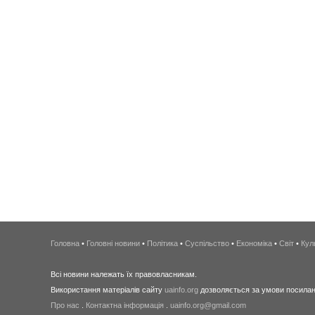
Головна
•
Головні новини
•
Політика
•
Суспільство
•
Економіка
•
Світ
•
Кул
Всі новини належать їх правовласникам.
Використання матеріалів сайту
uainfo.org
дозволяється за умови посиланн
Про нас
.
Контактна інформація
.
uainfo.org@gmail.com