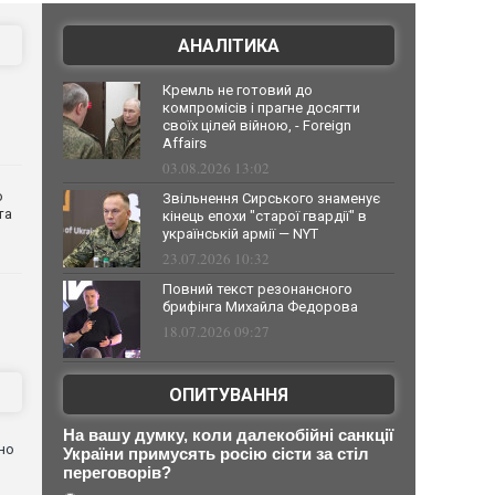
АНАЛІТИКА
Кремль не готовий до
компромісів і прагне досягти
своїх цілей війною, - Foreign
Affairs
03.08.2026 13:02
о
Звільнення Сирського знаменує
та
кінець епохи "старої гвардії" в
українській армії — NYT
23.07.2026 10:32
Повний текст резонансного
брифінга Михайла Федорова
18.07.2026 09:27
ОПИТУВАННЯ
На вашу думку, коли далекобійні санкції
но
України примусять росію сісти за стіл
переговорів?