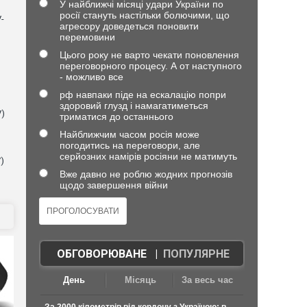
У найближчі місяці удари України по
росії стануть настільки болючими, що
-
агресору доведеться поновити
перемовини
Цього року не варто чекати поновлення
переговорного процесу. А от наступного
- можливо все
рф навпаки піде на ескалацію попри
здоровий глузд і намагатиметься
V)
триматися до останнього
Найближчим часом росія може
погодитись на переговори, але
серйозних намірів росіяни не матимуть
)
Вже давно не роблю жодних прогнозів
щодо завершення війни
ОБГОВОРЮВАНЕ
|
ПОПУЛЯРНЕ
День
Місяць
За весь час