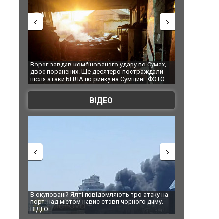
Ворог завдав комбінованого удару по Сумах,
За 2000 кіломе
двоє поранених. Ще десятеро постраждали
Єкатеринбурзі
після атаки БПЛА по ринку на Сумщині. ФОТО
склад Wildberr
ВІДЕО
В окупованій Ялті повідомляють про атаку на
За 2000 кілом
порт: над містом навис стовп чорного диму.
Єкатеринбурзі
ВІДЕО
склад Wildberr