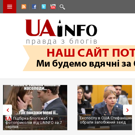
Експослу в США Стефанішині
Підбірка блогожаб та
обрали запобіжний захід
фотоприколів від UAINFO за 7
серпня