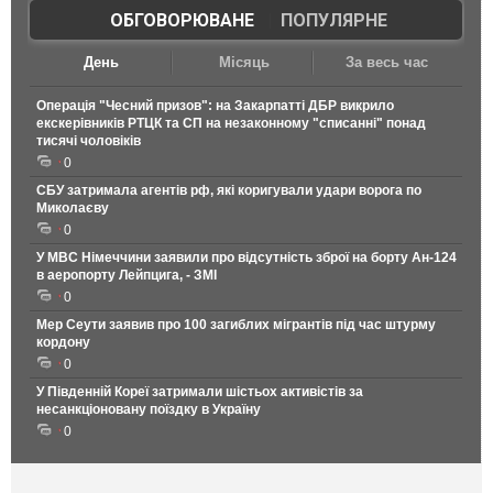
ОБГОВОРЮВАНЕ
|
ПОПУЛЯРНЕ
День
Місяць
За весь час
Операція "Чесний призов": на Закарпатті ДБР викрило
екскерівників РТЦК та СП на незаконному "списанні" понад
тисячі чоловіків
0
СБУ затримала агентів рф, які коригували удари ворога по
Миколаєву
0
У МВС Німеччини заявили про відсутність зброї на борту Ан-124
в аеропорту Лейпцига, - ЗМІ
0
Мер Сеути заявив про 100 загиблих мігрантів під час штурму
кордону
0
У Південній Кореї затримали шістьох активістів за
несанкціоновану поїздку в Україну
0