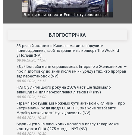
Вже вивели на тести: Ferrari готує оновлення
Вийшов трейлер
позашляховика Purosangue. ВІДЕО
фільму "Афера 
БЛОГОСТРІЧКА
33-річний чоловік з Києва намагався підкупити
прикордонника, щоб потрапити на концерт The Weeknd
у Польщі (NV)
08.08.2026, 11:30
«Дай Бог, аби магія спрацювала». Інтерв'ю з Железняком —
про підготовку до зими після зміни уряду і тих, хто програв
від перестановок (NV)
08.08.2026, 11:15
НАТО у липні цього року на 250% частіше підіймало
винищувачі для перехоплення літаків РФ (NV)
08.08.2026, 11:00
«Трамп зрозумів: ми можемо бути активом». Клімкін — про
нетривіальні ходи щодо США і РФ, яка хоче позбавити
Україну можливості функціонувати (NV)
08.08.2026, 10:45
Будівництво 15 військових кораблів класу Trump може
коштувати США $275 млрд — NYT (NV)
08.08.2026, 10:30