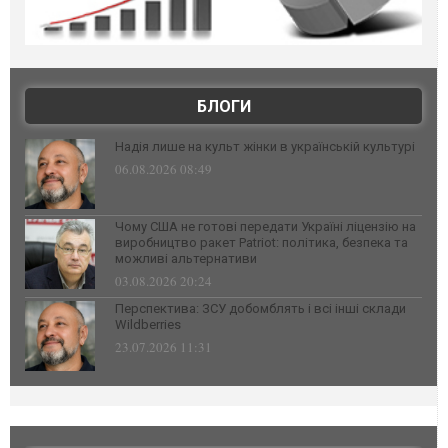
БЛОГИ
Надія лише на культ жінки в українській культурі
06.08.2026 08:49
Чому США не готові передати Україні ліцензію на
виробництво ракет Patriot: політика, безпека та
можливі альтернативи
03.08.2026 20:24
Перспектива: ЗСУ добомблять і всі інші склади
Wildberries
23.07.2026 11:31