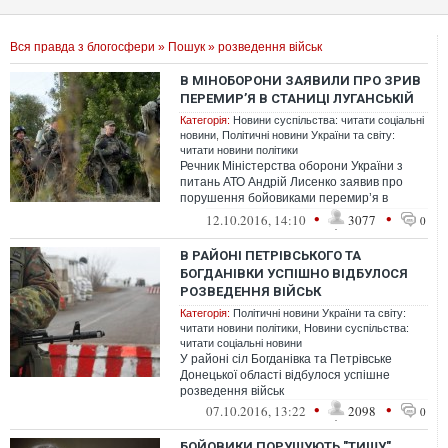
Вся правда з блогосфери
»
Пошук
» розведення військ
В МІНОБОРОНИ ЗАЯВИЛИ ПРО ЗРИВ
ПЕРЕМИР’Я В СТАНИЦІ ЛУГАНСЬКІЙ
Категорія:
Новини суспільства: читати соціальні
новини
,
Політичні новини України та світу:
читати новини політики
Речник Міністерства оборони України з
питань АТО Андрій Лисенко заявив про
порушення бойовиками перемир’я в
Станиці Луганській та назвав умови, за
•
•
12.10.2016, 14:10
3077
0
яки...
В РАЙОНІ ПЕТРІВСЬКОГО ТА
БОГДАНІВКИ УСПІШНО ВІДБУЛОСЯ
РОЗВЕДЕННЯ ВІЙСЬК
Категорія:
Політичні новини України та світу:
читати новини політики
,
Новини суспільства:
читати соціальні новини
У районі сіл Богданівка та Петрівське
Донецької області відбулося успішне
розведення військ
•
•
07.10.2016, 13:22
2098
0
БОЙОВИКИ ПОРУШУЮТЬ "ТИШУ"