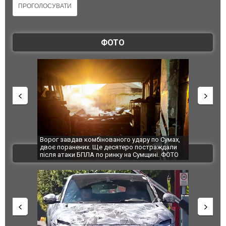
ФОТО
Ворог завдав комбінованого удару по Сумах,
За 2000 кіломет
двоє поранених. Ще десятеро постраждали
Єкатеринбурзі п
ВІДЕО
після атаки БПЛА по ринку на Сумщині. ФОТО
склад Wildberri