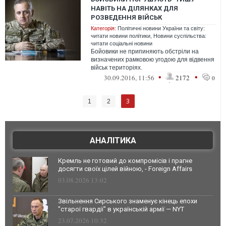
НАВІТЬ НА ДІЛЯНКАХ ДЛЯ
РОЗВЕДЕННЯ ВІЙСЬК
Категорія:
Політичні новини України та світу:
читати новини політики
,
Новини суспільства:
читати соціальні новини
Бойовики не припиняють обстріли на
визначених рамковою угодою для відвення
військ територіях.
•
•
30.09.2016, 11:56
2172
0
3
1
2
АНАЛІТИКА
Кремль не готовий до компромісів і прагне
досягти своїх цілей війною, - Foreign Affairs
03.08.2026 13:02
Звільнення Сирського знаменує кінець епохи
"старої гвардії" в українській армії — NYT
23.07.2026 10:32