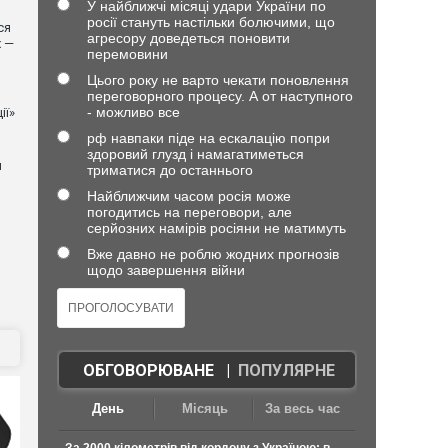
У найближчі місяці удари України по
росії стануть настільки болючими, що
ся
агресору доведеться поновити
х —
перемовини
Цього року не варто чекати поновлення
переговорного процесу. А от наступного
- можливо все
ії»
рф навпаки піде на ескалацію попри
здоровий глузд і намагатиметься
й
триматися до останнього
Найближчим часом росія може
погодитись на переговори, але
серйозних намірів росіяни не матимуть
Вже давно не роблю жодних прогнозів
щодо завершення війни
ОБГОВОРЮВАНЕ
|
ПОПУЛЯРНЕ
День
Місяць
За весь час