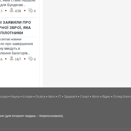
8, який стане першою
для Бундесве...
•
•
43
438
0
ЛІ ЗАЯВИЛИ ПРО
НОЇ ЗБРОЇ, ЯКА
ЗПІЛОТНИКИ
 світові новини
вило про завершення
ку введуть в
лення багаторів...
•
•
46
167
0
ьтура
•
Наука
•
Історія
•
Освіта
•
Авто
•
IT
•
Здоров'я
•
Спорт
•
Фото
•
Відео
•
Огляд блог
я (для інтернет-видань - гіперпосилання).