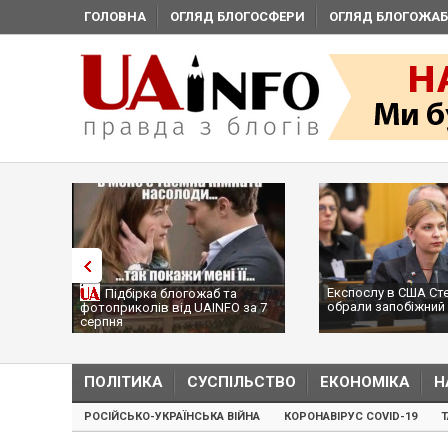
ГОЛОВНА
ОГЛЯД БЛОГОСФЕРИ
ОГЛЯД БЛОГОЖАБ
Експослу в США Ст
Підбірка блогожаб та
обрали запобіжний 
фотоприколів від UAINFO за 7
серпня
ПОЛІТИКА
СУСПІЛЬСТВО
ЕКОНОМІКА
Н
РОСІЙСЬКО-УКРАЇНСЬКА ВІЙНА
КОРОНАВІРУС COVID-19