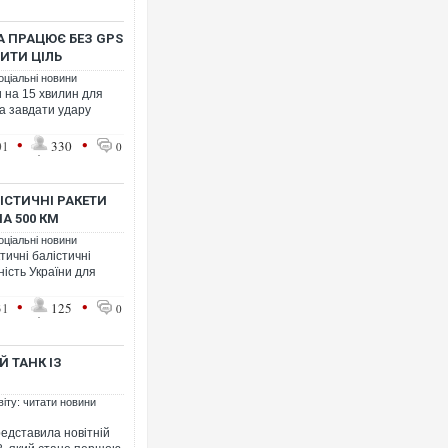
А ПРАЦЮЄ БЕЗ GPS
ИТИ ЦІЛЬ
оціальні новини
 на 15 хвилин для
та завдати удару
•
•
01
330
0
ІСТИЧНІ РАКЕТИ
НА 500 КМ
оціальні новини
тичні балістичні
ність України для
•
•
31
125
0
 ТАНК ІЗ
віту: читати новини
едставила новітній