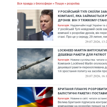
Вся правда з блогосфери
»
Пошук
» розробка
У РОСІЙСЬКІЙ ТУЛІ СКОЇЛИ ЗА
КОМПАНІЇ, ЯКА ЗАЙМАЄТЬСЯ 
ДРОНІВ: ВІН У ТЯЖКОМУ СТАНІ
Категорія:
Надзвичайні події України та с
У російській Тулі невідомий скоїв за
компанії з розробки дронів, він пер
стані. Про це у середу, 29 липня, пи
29.07.2026, 13:
LOCKHEED MARTIN ВИПУСКАТИ
ДЕШЕВШІ РАКЕТИ ДЛЯ PATRIOT
Категорія:
Новини суспільства: читати с
Компанія Lockheed Martin оголосил
дешевшої ракети-перехоплювача для
тлі зростання попиту на засоби проти
20.07.2026, 16:
БРИТАНІЯ ПЛАНУЄ РОЗРОБИТИ
БАЛІСТИЧНІ РАКЕТИ І ПОСТАВИ
Категорія:
Новини в світі: читати останні
Велика Британія підписала контракт
компаніями на розробку першої за 