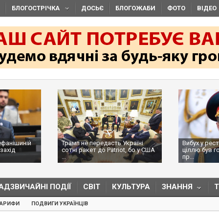
БЛОГОСТРІЧКА
ДОСЬЄ
БЛОГОЖАБИ
ФОТО
ВІДЕО
ефанішиній
Трамп не передасть Україні
Вибух у рес
захід
сотні ракет до Patriot, бо у США
ціллю був г
...
пр...
АДЗВИЧАЙНІ ПОДІЇ
СВІТ
КУЛЬТУРА
ЗНАННЯ
ТАРИФИ
ПОДВИГИ УКРАЇНЦІВ