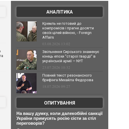
АНАЛІТИКА
Кремль не готовий до
компромісів і прагне досягти
своїх цілей війною, - Foreign
Affairs
03.08.2026 13:02
о
Звільнення Сирського знаменує
та
кінець епохи "старої гвардії" в
українській армії — NYT
23.07.2026 10:32
Повний текст резонансного
брифінга Михайла Федорова
18.07.2026 09:27
ОПИТУВАННЯ
На вашу думку, коли далекобійні санкції
України примусять росію сісти за стіл
переговорів?