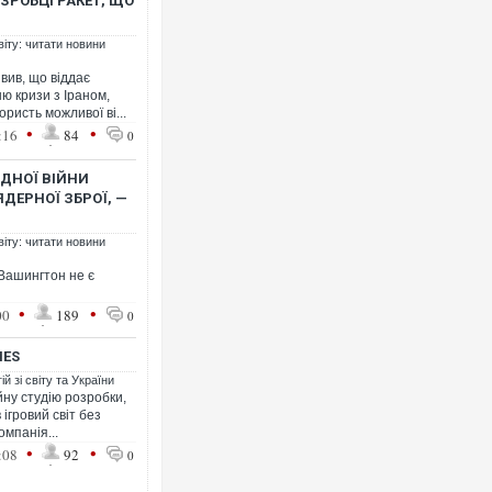
ЗРОБЦІ РАКЕТ, ЩО
віту: читати новини
ив, що віддає
ю кризи з Іраном,
исть можливої ​​ві...
•
•
:16
84
0
Ворог з
двоє п
після а
ОДНОЇ ВІЙНИ
ДЕРНОЇ ЗБРОЇ, —
віту: читати новини
 Вашингтон не є
•
•
00
189
0
MES
й зі світу та України
йну студію розробки,
ігровий світ без
омпанія...
Вже вив
•
•
:08
92
позашл
0