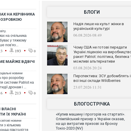
БЛОГИ
МАХ НА КЕРІВНИКА
РОЗРОБКОЮ
Надія лише на культ жінки в
українській культурі
віту.
06.08.2026 08:49
мах на очільника
ебуває у тяжкому
ше пов’яз...
Чому США не готові передати
•
•
23
193
0
Україні ліцензію на виробництв
ракет Patriot: політика, безпека 
можливі альтернативи
МЕ МАЙЖЕ ВДВІЧІ
03.08.2026 20:24
оціальні новини
Перспектива: ЗСУ добомблять і
а про розробку
всі інші склади Wildberries
 системи Patriot на
23.07.2026 11:31
дії дронам і ...
•
•
16
213
0
БЛОГОСТРІЧКА
 ВЛАСНІ
ТИ ЇХ УКРАЇНІ
«Купив машину і прогорів на стартапі».
Олімпійський призер з України сказав,
 світові новини
на що витратив призові за бронзу
и з кількома
Токіо-2020 (NV)
понад півстоліття