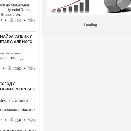
ся до глобальної
анія Hyundai Rotem,
Group, огол...
•
•
33
124
0
Loading...
 НАЙБАГАТШИХ У
ЕТАЛУ, АЛЕ ЙОГО
 світові новини
лишаються під
•
•
9
1208
0
ПОГОДУ:
 НОВИХ РОЗРОБОК
віту: читати новини
ви зменшився відсоток
•
•
14
159
0