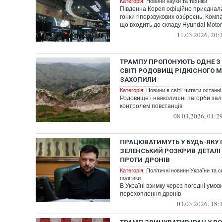
Категорія:
Новини науки та техніки
Південна Корея офіційно приєднала
гонки гіперзвукових озброєнь. Комп
що входить до складу Hyundai Motor 
11.03.2026, 20:
ТРАМПУ ПРОПОНУЮТЬ ОДНЕ З
СВІТІ РОДОВИЩ РІДКІСНОГО М
ЗАХОПИЛИ
Категорія:
Новини в світі: читати останні
Родовище і навколишні пагорби за
контролем повстанців
08.03.2026, 01:2
ПРАЦЮВАТИМУТЬ У БУДЬ-ЯКУ 
ЗЕЛЕНСЬКИЙ РОЗКРИВ ДЕТАЛІ
ПРОТИ ДРОНІВ
Категорія:
Політичні новини України та с
політики
В Україні взимку через погодні умо
перехоплення дронів
03.03.2026, 18: