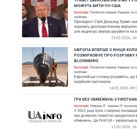
ТРАМП ЗВИНУВАТИВ ІРАН У РО
МОЖУТЬ БИТИ ПО США
Категорія:
Політичні новини України та с
політики
Президент США Дональд Трамп заяв
перевагу дипломатичному вирішенн
але водночас виклав аргументи на кор
25.02.2026, 10
ЄВРОПА ВПЕРШЕ З КІНЦЯ ХОЛ
РОЗМІРКОВУЄ ПРО РОЗРОБКУ Я
BLOOMBERG
Категорія:
Політичні новини України та с
політики
Європейські столиці розуміють, що
надійним партнером
14.02.2026, 09:
ГРА БЕЗ ОБМЕЖЕНЬ З FIRSTGA
Категорія:
Новини ІТ: новини ІТ-технологі
У 2021 році було створено інноваці
яка дозволяє повністю зануритися в 
обмежень. Це First UA – українська к
13.02.2026, 16