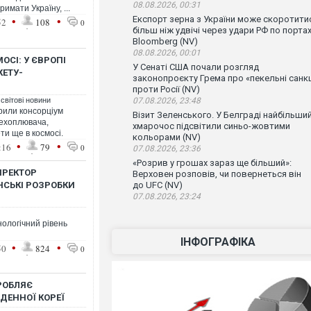
08.08.2026, 00:31
римати Україну, ...
•
•
Експорт зерна з України може скоротити
52
108
0
більш ніж удвічі через удари РФ по порта
Bloomberg (NV)
08.08.2026, 00:01
ОСІ: У ЄВРОПІ
У Сенаті США почали розгляд
КЕТУ-
законопроєкту Грема про «пекельні санкц
проти Росії (NV)
 світові новини
07.08.2026, 23:48
орили консорціум
Візит Зеленського. У Белграді найбільши
рехоплювача,
хмарочос підсвітили синьо-жовтими
ти ще в космосі.
кольорами (NV)
•
•
:16
79
0
07.08.2026, 23:36
«Розрив у грошах зараз ще більший»:
ДИРЕКТОР
Верховен розповів, чи повернеться він
НСЬКІ РОЗРОБКИ
до UFC (NV)
07.08.2026, 23:24
нологічний рівень
ІНФОГРАФІКА
•
•
50
824
0
ЗРОБЛЯЄ
ВДЕННОЇ КОРЕЇ