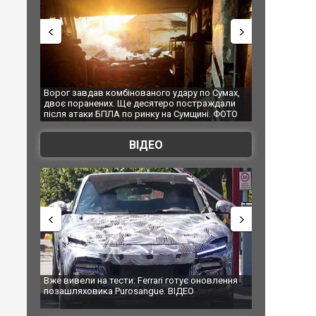
авдав комбінованого удару по Сумах,
За 2000 кілометрів від кордону
оранених. Ще десятеро постраждали
Єкатеринбурзі після атаки дрон
таки БПЛА по ринку на Сумщині. ФОТО
склад Wildberries. ФОТО. ВІДЕО
ВІДЕО
ели на тести: Ferrari готує оновлення
Вийшов трейлер нової екраніза
яховика Purosangue. ВІДЕО
фільму "Афера Томаса Крауна"