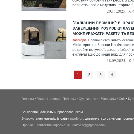
основний бойовий танк Leopard 2 A
повністю новою моделлю Leopard 2 
20.11.2025, 16:
"ЗАЛІЗНИЙ ПРОМІНЬ": В ІЗРАЇ
ЗАВЕРШЕННЯ РОЗРОБКИ ЛАЗЕР
МОЖЕ УРАЖАТИ РАКЕТИ ТА БЕ
Категорія:
Новини в світі: читати останні
Міністерство оборони Ізраїлю зая
розробки потужної лазерної зброї, я
експлуатацію до кінця року для поси
18.09.2025, 10:
1
2
3
4
Головна
•
Головні новини
•
Політика
•
Суспільство
•
Економіка
•
Світ
•
Кул
Всі новини належать їх правовласникам.
Використання матеріалів сайту
uainfo.org
дозволяється за умови посиланн
Про нас
.
Контактна інформація
.
uainfo.org@gmail.com