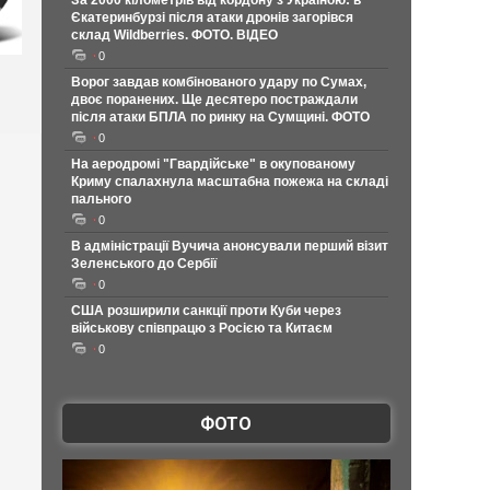
За 2000 кілометрів від кордону з Україною: в
Єкатеринбурзі після атаки дронів загорівся
склад Wildberries. ФОТО. ВІДЕО
0
Ворог завдав комбінованого удару по Сумах,
двоє поранених. Ще десятеро постраждали
після атаки БПЛА по ринку на Сумщині. ФОТО
0
На аеродромі "Гвардійське" в окупованому
Криму спалахнула масштабна пожежа на складі
пального
0
В адміністрації Вучича анонсували перший візит
Зеленського до Сербії
0
США розширили санкції проти Куби через
військову співпрацю з Росією та Китаєм
0
ФОТО