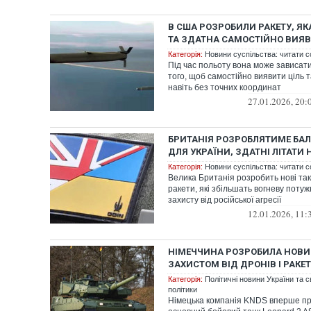
В США РОЗРОБИЛИ РАКЕТУ, ЯК
ТА ЗДАТНА САМОСТІЙНО ВИЯВ
Категорія:
Новини суспільства: читати с
Під час польоту вона може зависати
того, щоб самостійно виявити ціль 
навіть без точних координат
27.01.2026, 20:
БРИТАНІЯ РОЗРОБЛЯТИМЕ БАЛ
ДЛЯ УКРАЇНИ, ЗДАТНІ ЛІТАТИ 
Категорія:
Новини суспільства: читати с
Велика Британія розробить нові так
ракети, які збільшать вогневу потуж
захисту від російської агресії
12.01.2026, 11:
НІМЕЧЧИНА РОЗРОБИЛА НОВИЙ
ЗАХИСТОМ ВІД ДРОНІВ І РАКЕТ
Категорія:
Політичні новини України та с
політики
Німецька компанія KNDS вперше пр