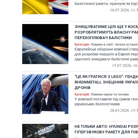
балістичної ракети, прагнучи як підт
16.07.2026, 11:
ЗНИЩУВАТИМЕ ЦІЛІ ЩЕ У КОСМ
РОЗРОБЛЯТИМУТЬ ВЛАСНУ РА
ПЕРЕХОПЛЮВАЧ БАЛІСТИКИ
Категорія:
Новини в світі: читати останні
Європейські оборонні компанії ств
для розробки першого в Європі пе
здатного знищувати балістичні раке
15.07.2026, 16
"ЦЕ ЯК ГРАТИСЯ З LEGO": ГЕН
RHEINMETALL ЗНЕЦІНИВ УКРАЇ
ДРОНІВ
Категорія:
Новини науки та техніки
У компанії поставили під сумнів тех
українських безпілотників
28.03.2026, 15:
НЕ ТІЛЬКИ АВТО: HYUNDAI РО
ГІПЕРЗВУКОВУ РАКЕТУ ДЛЯ ПІ