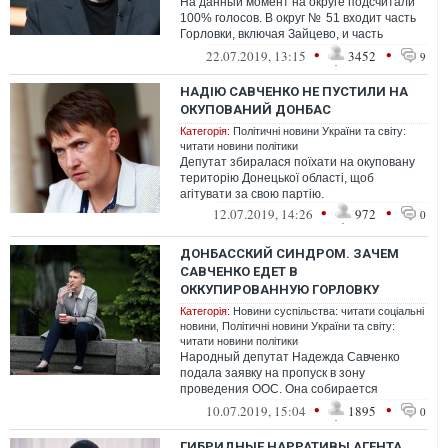
На данный момент на округе подсчитали
100% голосов. В округ № 51 входит часть
Горловки, включая Зайцево, и часть
Бахмутского района.
•
•
22.07.2019, 13:15
3452
9
НАДІЮ САВЧЕНКО НЕ ПУСТИЛИ НА
ОКУПОВАНИЙ ДОНБАС
Категорія:
Політичні новини України та світу:
читати новини політики
Депутат збиралася поїхати на окуповану
територію Донецької області, щоб
агітувати за свою партію.
•
•
12.07.2019, 14:26
972
0
ДОНБАССКИЙ СИНДРОМ. ЗАЧЕМ
САВЧЕНКО ЕДЕТ В
ОККУПИРОВАННУЮ ГОРЛОВКУ
Категорія:
Новини суспільства: читати соціальні
новини
,
Політичні новини України та світу:
читати новини політики
Народный депутат Надежда Савченко
подала заявку на пропуск в зону
проведения ООС. Она собирается
посетить подконтрольную "ДНР" Горловку
•
•
10.07.2019, 15:04
1895
0
для встречи с ...
ГИБРИДНЫЕ НАРРАТИВЫ АГЕНТА