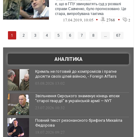
е, що в ГПУ звинуватять суд у розвалі
справи Савченко, було прогнозовано. Це
стара, випробувана тактика
•
•
17.04.2019, 10:05
2768
2
1
2
3
4
5
6
7
8
...
67
АНАЛІТИКА
Кремль не готовий до компромісів і прагне
досягти своїх цілей війною, - Foreign Affairs
03.08.2026 13:02
Звільнення Сирського знаменує кінець епохи
"старої гвардії" в українській армії — NYT
23.07.2026 10:32
Повний текст резонансного брифінга Михайла
Федорова
18.07.2026 09:27