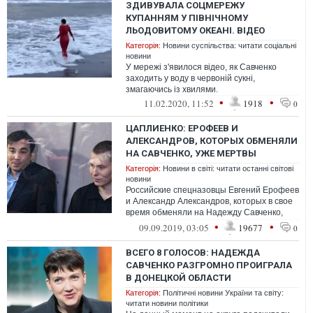
ЗДИВУВАЛА СОЦМЕРЕЖУ
КУПАННЯМ У ПІВНІЧНОМУ
ЛЬОДОВИТОМУ ОКЕАНІ. ВІДЕО
Категорія:
Новини суспільства: читати соціальні
новини
У мережі з'явилося відео, як Савченко
заходить у воду в червоній сукні,
змагаючись із хвилями.
•
•
11.02.2020, 11:52
1918
0
ЦАПЛИЕНКО: ЕРОФЕЕВ И
АЛЕКСАНДРОВ, КОТОРЫХ ОБМЕНЯЛИ
НА САВЧЕНКО, УЖЕ МЕРТВЫ
Категорія:
Новини в світі: читати останні світові
новини
Российские спецназовцы Евгений Ерофеев
и Александр Александров, которых в свое
время обменяли на Надежду Савченко,
ныне уже мертвые.
•
•
09.09.2019, 03:05
19677
0
ВСЕГО 8 ГОЛОСОВ: НАДЕЖДА
САВЧЕНКО РАЗГРОМНО ПРОИГРАЛА
В ДОНЕЦКОЙ ОБЛАСТИ
Категорія:
Політичні новини України та світу:
читати новини політики