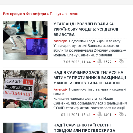
Вся правда з блогосфери
»
Пошук
» савченко
У ТАЇЛАНДІ РОЗЧЛЕНУВАЛИ 24-
УКРАЇНСЬКУ МОДЕЛЬ: УСІ ДЕТАЛІ
ВБИВСТВА
Категорія:
Надзвичайні події України та світу.
У шикарному готелі Бангкока жорстоко
вбили та розчленували 24-річну українську
модель Олену Савченко. У злочині
підозрюють її 25-річного партнера – бі...
•
•
17.05.2023, 11:44
3577
0
НАДІЯ САВЧЕНКО ЗАСВІТИЛАСЯ НА
МІТИНГУ ПРОТИВНИКІВ ВАКЦИНАЦІЇ
У КИЄВІ Й ВИСТУПИЛА ІЗ ЗАЯВОЮ
Категорія:
Новини суспільства: читати соціальні
новини
Колишня народна депутатка Надія
Савченко, яка оскандалилася з фальшивим
COVID-сертифікатом, засвітилася на акції
антивакцинаторів у Києві 3 листопада....
•
•
03.11.2021, 13:41
1401
7
НАДІЇ САВЧЕНКО ТА ЇЇ СЕСТРІ
ПОВІДОМИЛИ ПРО ПІДОЗРУ ЗА