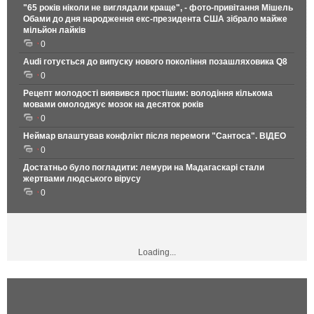
"65 років ніколи не виглядали краще", - фото-привітання Мішель
Обами до дня народження екс-президента США зібрало майже
мільйон лайків
0
Audi готується до випуску нового покоління позашляховика Q8
0
Рецепт молодості виявився простішим: володіння кількома
мовами омолоджує мозок на десяток років
0
Неймар влаштував конфлікт після перемоги "Сантоса". ВІДЕО
0
Достатньо було погладити: лемури на Мадагаскарі стали
жертвами людського вірусу
0
Loading...