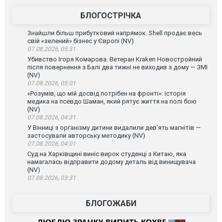
БЛОГОСТРІЧКА
Знайшли більш прибутковий напрямок. Shell продає весь
свій «зелений» бізнес у Європі (NV)
07.08.2026, 05:31
Убивство Ігоря Комарова. Ветеран Kraken Новостройний
після повернення з Балі два тижні не виходив з дому — ЗМІ
(NV)
07.08.2026, 05:01
«Розумів, що мій досвід потрібен на фронті»: історія
медика на псевдо Шаман, який рятує життя на полі бою
(NV)
07.08.2026, 04:31
У Вінниці з організму дитини видалили дев’ять магнітів —
застосували авторську методику (NV)
07.08.2026, 04:01
Суд на Харківщині виніс вирок студенці з Китаю, яка
намагалась відправити додому деталь від винищувача
(NV)
07.08.2026, 03:31
БЛОГОЖАБИ