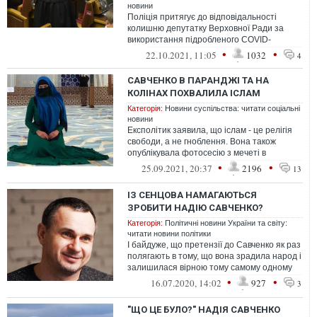
новини
Поліція притягує до відповідальності
колишню депутатку Верховної Ради за
використання підробленого COVID-
сертифіката.
•
•
22.10.2021, 11:05
1032
4
САВЧЕНКО В ПАРАНДЖІ ТА НА
КОЛІНАХ ПОХВАЛИЛА ІСЛАМ
Категорія:
Новини суспільства: читати соціальні
новини
Експолітик заявила, що іслам - це релігія
свободи, а не гноблення. Вона також
опублікувала фотосесію з мечеті в
Туреччині
•
•
25.09.2021, 20:37
2196
13
ІЗ СЕНЦОВА НАМАГАЮТЬСЯ
ЗРОБИТИ НАДІЮ САВЧЕНКО?
Категорія:
Політичні новини України та світу:
читати новини політики
І байдуже, що претензії до Савченко як раз
полягають в тому, що вона зрадила народ і
залишилася вірною тому самому одному
куму, який і стояв за всією ...
•
•
16.07.2020, 14:02
927
3
"ЩО ЦЕ БУЛО?" НАДІЯ САВЧЕНКО