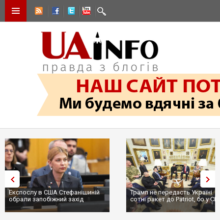
Експослу в США Стефанішиній
Трамп не передасть Україні
обрали запобіжний захід
сотні ракет до Patriot, бо у С
...