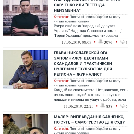
САВЧЕНКО ИЛИ "ЛЕГЕНДА
НЕИЗМЕННА"
Категорія:
Політичні новини України та світу:
читати новини політики
Вчера ещё пока "народный депутат
Украины" Надежда Савченко и пока ещё
"Герой Украины" прокомментировала
задержание и арест экс-главы така
•
•
17.06.2019, 08:03
3076
4
называемого ...
ГЛАВА НИКОЛАЕВСКОЙ ОГА
ЗАПОМНИЛСЯ ДЕСЯТКАМИ
СКАНДАЛОВ И ПРАКТИЧЕСКИ
НУЛЕВЫМ РЕЗУЛЬТАТОМ ДЛЯ
РЕГИОНА – ЖУРНАЛИСТ
Категорія:
Політичні новини України та світу:
читати новини політики
Каждый на своем месте. Нет, конечно, есть
очень много людей, которые пашут как
лошади и никогда не уйдут с работы, если
есть незавершенные дела и их н...
•
•
11.06.2019, 22:25
838
0
МАЛЯР: ВИПРАВДАННЯ САВЧЕНКО,
ПО СУТІ, – САМОГУБСТВО ДЛЯ СУДУ
Категорія:
Політичні новини України та світу:
читати новини політики