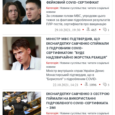
ФЕЙКОВИЙ COVID-СЕРТИФІКАТ
Категорія:
Новини суспільства: читати соціальні
новини
За словами голови МВС, упродовж цього
тижня за фактами підроблення результатів
ПЛР-тестів, сертифікатів про вакцинацію
від COVID-19 розпочато 59 кримі...
•
•
29.10.2021, 19:30
465
1
МІНІСТР МВС ПІДТВЕРДИВ, ЩО
ЕКСНАРДЕПКУ САВЧЕНКО СПІЙМАЛИ
З ПІДРОБНИМ COVID-
СЕРТИФІКАТОМ: "БУДЕ
НАДЗВИЧАЙНО ЖОРСТКА РЕАКЦІЯ"
Категорія:
Новини суспільства: читати соціальні
новини
Міністр внутрішніх справ України Денис
Монастирський підтвердив, що в
"Борисполі" з підробленим COVID-
сертифікатом спіймали
•
•
22.10.2021, 14:21
1096
3
ексдепутатку Надію Савченк...
ЕКСНАРДЕПКУ САВЧЕНКО З СЕСТРОЮ
ПІЙМАЛИ НА ВИКОРИСТАННІ
ПІДРОБЛЕНОГО COVID-СЕРТИФІКАТА
– ЗМІ
Категорія:
Новини суспільства: читати соціальні