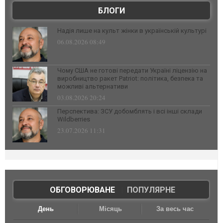
БЛОГИ
Надія лише на культ жінки в українській культурі
06.08.2026 08:49
Чому США не готові передати Україні ліцензію на
виробництво ракет Patriot: політика, безпека та
можливі альтернативи
03.08.2026 20:24
Перспектива: ЗСУ добомблять і всі інші склади
Wildberries
23.07.2026 11:31
ОБГОВОРЮВАНЕ
|
ПОПУЛЯРНЕ
День
Місяць
За весь час