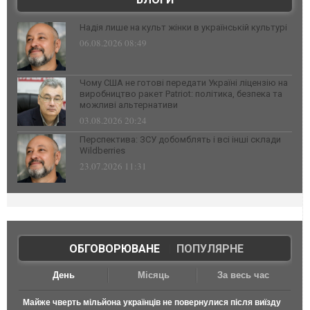
Надія лише на культ жінки в українській культурі
06.08.2026 08:49
Чому США не готові передати Україні ліцензію на
виробництво ракет Patriot: політика, безпека та
можливі альтернативи
03.08.2026 20:24
Перспектива: ЗСУ добомблять і всі інші склади
Wildberries
23.07.2026 11:31
ОБГОВОРЮВАНЕ
|
ПОПУЛЯРНЕ
День
Місяць
За весь час
Майже чверть мільйона українців не повернулися після виїзду