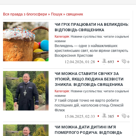
Вся правда з блогосфери
»
Пошук
» священик
ЧИ ГРІХ ПРАЦЮВАТИ НА ВЕЛИКДЕНЬ:
ВІДПОВІДЬ СВЯЩЕНИКА
Категорія:
Новини суспільства: читати соціальні
новини
Великдень — одне з найважливіших
християнських свят, коли віряни святкують
Воскресіння Христове
•
•
12.04.2026, 01:28
693
0
ЧИ МОЖНА СТАВИТИ СВІЧКУ ЗА
УПОКІЙ, ЯКЩО ЛЮДИНА БЕЗВІСТИ
ЗНИКЛА: ВІДПОВІДЬ СВЯЩЕНИКА
Категорія:
Новини суспільства: читати соціальні
новини
У такій справі точно не варто робити
поспішних дій, наголосив отець Олексій
Філюк
•
•
15.06.2025, 02:33
385
0
ЧИ МОЖНА ДАТИ ДИТИНІ ІМ’Я
ПОМЕРЛОГО РОДИЧА: ВІДПОВІДЬ