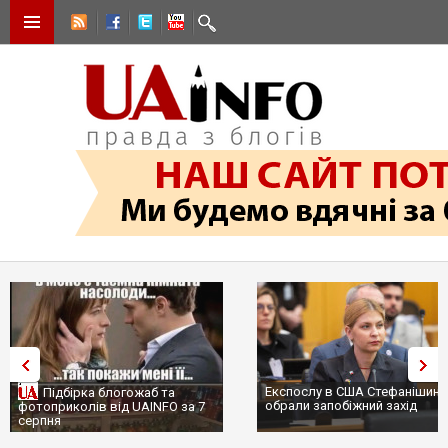
Експослу в США Стефанішині
Підбірка блогожаб та
обрали запобіжний захід
фотоприколів від UAINFO за 7
серпня