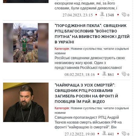
екзорцизм над людьми, які, за його
словами, були одержимі дияволом, і
розповів про деякі з найстрашніших речей,
•
•
27.04.2023, 23:15
1348
0
які...
"ПОРОДЖЕННЯ ПЕКЛА": СВЯЩЕНИК
РПЦ БЛАГОСЛОВИВ "ВОЇНСТВО
ПУТІНА" НА ВБИВСТВО ЖІНОК І ДІТЕЙ
В УКРАЇНІ
Категорія:
Новини суспільства: читати соціальні
новини
Російські священики демонструють свою
невгамовну жагу крові. Один з
представників Російської православної
церкви закликав солдатів армії РФ вбивати
•
•
08.02.2023, 18:16
861
0
в ...
"НАЙКРАЩА З УСІХ СМЕРТЕЙ":
СВЯЩЕНИК РПЦ РОЗХВАЛИВ
ЗАГИБЕЛЬ РОСІЯН НА ФРОНТІ Й
ПООБІЦЯВ ЇМ РАЙ. ВІДЕО
Категорія:
Новини суспільства: читати соціальні
новини
Священик-пропагандист РПЦ Андрій
Ткачов назвав смерть військових РФ на
фронті "найкращою із смертей". Він
закликав молитися за те, щоб загиблі
•
•
27.12.2022, 19:00
441
0