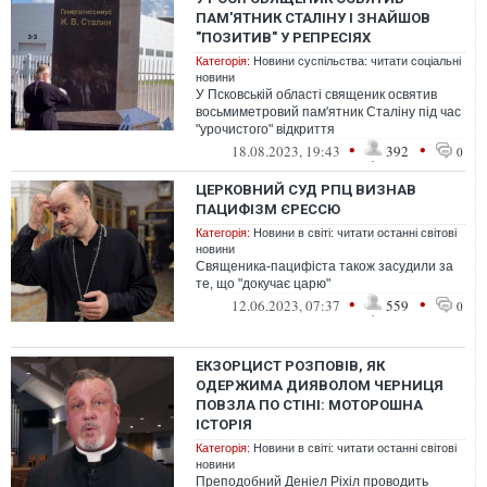
ПАМ'ЯТНИК СТАЛІНУ І ЗНАЙШОВ
"ПОЗИТИВ" У РЕПРЕСІЯХ
Категорія:
Новини суспільства: читати соціальні
новини
У Псковській області священик освятив
восьмиметровий пам'ятник Сталіну під час
"урочистого" відкриття
•
•
18.08.2023, 19:43
392
0
ЦЕРКОВНИЙ СУД РПЦ ВИЗНАВ
ПАЦИФІЗМ ЄРЕССЮ
Категорія:
Новини в світі: читати останні світові
новини
Священика-пацифіста також засудили за
те, що "докучає царю"
•
•
12.06.2023, 07:37
559
0
ЕКЗОРЦИСТ РОЗПОВІВ, ЯК
ОДЕРЖИМА ДИЯВОЛОМ ЧЕРНИЦЯ
ПОВЗЛА ПО СТІНІ: МОТОРОШНА
ІСТОРІЯ
Категорія:
Новини в світі: читати останні світові
новини
Преподобний Деніел Ріхіл проводить