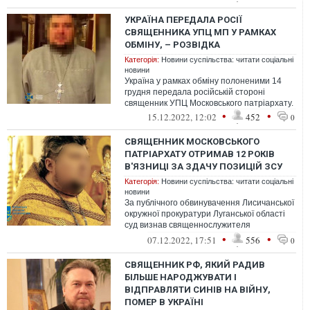
окупант...
УКРАЇНА ПЕРЕДАЛА РОСІЇ
СВЯЩЕННИКА УПЦ МП У РАМКАХ
ОБМІНУ, – РОЗВІДКА
Категорія:
Новини суспільства: читати соціальні
новини
Україна у рамках обміну полоненими 14
грудня передала російській стороні
священник УПЦ Московського патріархату.
•
•
15.12.2022, 12:02
452
0
СВЯЩЕННИК МОСКОВСЬКОГО
ПАТРІАРХАТУ ОТРИМАВ 12 РОКІВ
В'ЯЗНИЦІ ЗА ЗДАЧУ ПОЗИЦІЙ ЗСУ
Категорія:
Новини суспільства: читати соціальні
новини
За публічного обвинувачення Лисичанської
окружної прокуратури Луганської області
суд визнав священнослужителя
Сєвєродонецької єпархії УПЦ (МП) у
•
•
07.12.2022, 17:51
556
0
колаб...
СВЯЩЕННИК РФ, ЯКИЙ РАДИВ
БІЛЬШЕ НАРОДЖУВАТИ І
ВІДПРАВЛЯТИ СИНІВ НА ВІЙНУ,
ПОМЕР В УКРАЇНІ