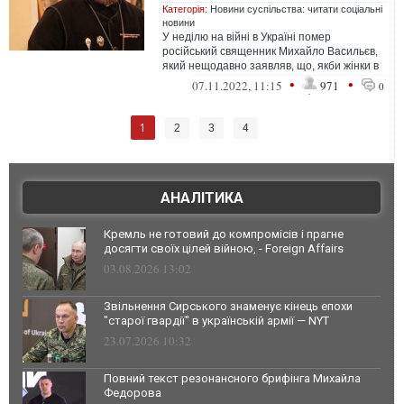
Категорія:
Новини суспільства: читати соціальні
новини
У неділю на війні в Україні помер
російський священник Михайло Васильєв,
який нещодавно заявляв, що, якби жінки в
Росії більше народжували, їм було б ...
•
•
07.11.2022, 11:15
971
0
1
2
3
4
АНАЛІТИКА
Кремль не готовий до компромісів і прагне
досягти своїх цілей війною, - Foreign Affairs
03.08.2026 13:02
Звільнення Сирського знаменує кінець епохи
"старої гвардії" в українській армії — NYT
23.07.2026 10:32
Повний текст резонансного брифінга Михайла
Федорова