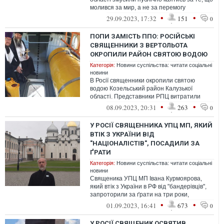
молився за мир, а не за перемогу
окупаційної армії РФ у війні проти ...
•
•
29.09.2023, 17:32
151
0
ПОПИ ЗАМІСТЬ ППО: РОСІЙСЬКІ
СВЯЩЕННИКИ З ВЕРТОЛЬОТА
ОКРОПИЛИ РАЙОН СВЯТОЮ ВОДОЮ
Категорія:
Новини суспільства: читати соціальні
новини
В Росії священники окропили святою
водою Козельський район Калузької
області. Представники РПЦ витратили
приблизно сто літрів святої води, розлитої
•
•
08.09.2023, 20:31
263
0
в ...
У РОСІЇ СВЯЩЕННИКА УПЦ МП, ЯКИЙ
ВТІК З УКРАЇНИ ВІД
"НАЦІОНАЛІСТІВ", ПОСАДИЛИ ЗА
ҐРАТИ
Категорія:
Новини суспільства: читати соціальні
новини
Священика УПЦ МП Івана Курмоярова,
який втік з України в РФ від "бандерівців",
запроторили за ґрати на три роки,
звинувативши у поширенні "фейків" про...
•
•
01.09.2023, 16:41
673
0
У РОСІЇ СВЯЩЕНИК ОСВЯТИВ