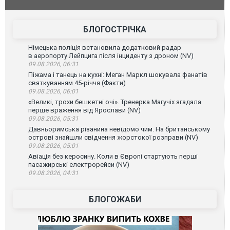
позашляховика Purosangue. ВІДЕО
фільму "Аф
БЛОГОСТРІЧКА
Німецька поліція встановила додатковий радар
в аеропорту Лейпцига після інциденту з дроном (NV)
09.08.2026, 06:31
Піжама і танець на кухні: Меган Маркл шокувала фанатів
святкуванням 45-річчя (Факти)
09.08.2026, 06:01
«Великі, трохи бешкетні очі». Тренерка Магучіх згадала
перше враження від Ярослави (NV)
09.08.2026, 05:31
Давньоримська різанина невідомо чим. На британському
острові знайшли свідчення жорстокої розправи (NV)
09.08.2026, 05:01
Авіація без керосину. Коли в Європі стартують перші
пасажирські електрорейси (NV)
09.08.2026, 04:31
БЛОГОЖАБИ