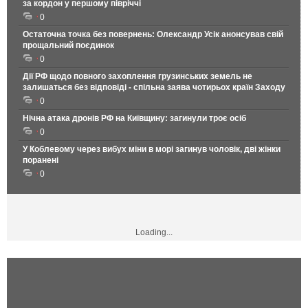
за кордон у першому півріччі
0
Остаточна точка без повернень: Олександр Усік анонсував свій
прощальний поєдинок
0
Дії РФ щодо повного захоплення грузинських земель не
залишаться без відповіді - спільна заява чотирьох країн Заходу
0
Нічна атака дронів РФ на Київщину: загинули троє осіб
0
У Коблевому через вибух міни в морі загинув чоловік, дві жінки
поранені
0
Loading...