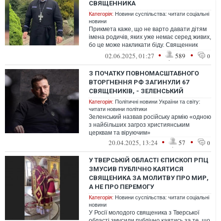
СВЯЩЕННИКА
Категорія:
Новини суспільства: читати соціальні
новини
Прикмета каже, що не варто давати дітям
імена родичів, яких уже немає серед живих,
бо це може накликати біду. Священник
пояснив, чи справді це так
•
•
02.06.2025, 01:27
589
0
З ПОЧАТКУ ПОВНОМАСШТАБНОГО
ВТОРГНЕННЯ РФ ЗАГИНУЛИ 67
СВЯЩЕНИКІВ, - ЗЕЛЕНСЬКИЙ
Категорія:
Політичні новини України та світу:
читати новини політики
Зеленський назвав російську армію «одною
з найбільших загроз християнським
церквам та віруючим»
•
•
20.04.2025, 13:24
57
0
У ТВЕРСЬКІЙ ОБЛАСТІ ЄПИСКОП РПЦ
ЗМУСИВ ПУБЛІЧНО КАЯТИСЯ
СВЯЩЕНИКА ЗА МОЛИТВУ ПРО МИР,
А НЕ ПРО ПЕРЕМОГУ
Категорія:
Новини суспільства: читати соціальні
новини
У Росії молодого священика з Тверської
області змусили публічно каятись за те, що