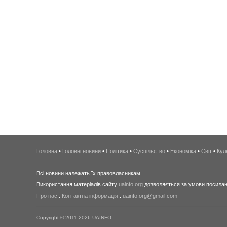
Головна
•
Головні новини
•
Політика
•
Суспільство
•
Економіка
•
Світ
•
Кул
Всі новини належать їх правовласникам.
Використання матеріалів сайту
uainfo.org
дозволяється за умови посиланн
Про нас
.
Контактна інформація
.
uainfo.org@gmail.com
Copyright © 2011-2026 UAINFO.