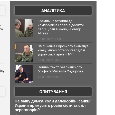
АНАЛІТИКА
Кремль не готовий до
о
компромісів і прагне досягти
та
своїх цілей війною, - Foreign
Affairs
03.08.2026 13:02
Звільнення Сирського знаменує
кінець епохи "старої гвардії" в
українській армії — NYT
23.07.2026 10:32
Повний текст резонансного
іку
брифінга Михайла Федорова
18.07.2026 09:27
ОПИТУВАННЯ
На вашу думку, коли далекобійні санкції
України примусять росію сісти за стіл
переговорів?