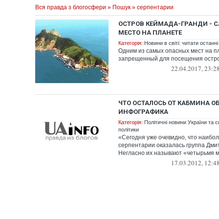
Вся правда з блогосфери
»
Пошук
» серпентарии
ОСТРОВ КЕЙМАДА-ГРАНДИ - 
МЕСТО НА ПЛАНЕТЕ
Категорія:
Новини в світі: читати останні
Одним из самых опасных мест на п
запрещенный для посещения остр
22.04.2017, 23:2
ЧТО ОСТАЛОСЬ ОТ КАБМИНА ОБ
ИНФОГРАФИКА
Категорія:
Політичні новини України та с
політики
«Сегодня уже очевидно, что наибол
серпентарии оказалась группа Дми
Негласно их называют «четырьмя м
17.03.2012, 12:4