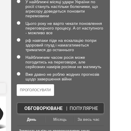
У найближчі місяці удари України по
росії стануть настільки болючими, що
агресору доведеться поновити
перемовини
Цього року не варто чекати поновлення
переговорного процесу. А от наступного
- можливо все
рф навпаки піде на ескалацію попри
здоровий глузд і намагатиметься
триматися до останнього
Найближчим часом росія може
погодитись на переговори, але
серйозних намірів росіяни не матимуть
Вже давно не роблю жодних прогнозів
щодо завершення війни
ОБГОВОРЮВАНЕ
|
ПОПУЛЯРНЕ
День
Місяць
За весь час