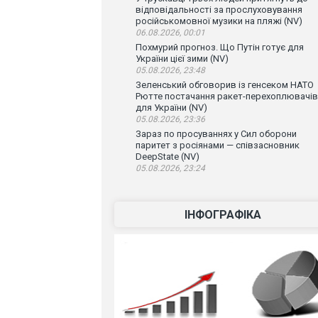
відповідальності за прослуховування
російськомовної музики на пляжі (NV)
06.08.2026, 00:01
Похмурий прогноз. Що Путін готує для
України цієї зими (NV)
05.08.2026, 23:48
Зеленський обговорив із генсеком НАТО
Рютте постачання ракет-перехоплювачів
для України (NV)
05.08.2026, 23:36
Зараз по просуваннях у Сил оборони
паритет з росіянами — співзасновник
DeepState (NV)
05.08.2026, 23:24
ІНФОГРАФІКА