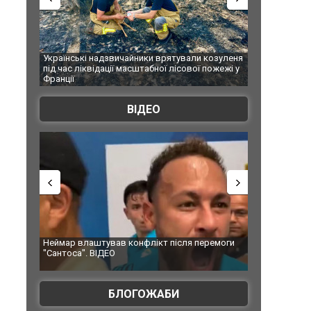
Українські надзвичайники врятували козуленя
СБУ за сприян
під час ліквідації масштабної лісової пожежі у
Болгарії зат
Франції
ФОТО
ВІДЕО
Неймар влаштував конфлікт після перемоги
Мудрик провів
"Сантоса". ВІДЕО
допінгової ди
БЛОГОЖАБИ