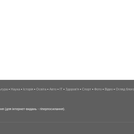
ьтура
•
Наука
•
Історія
•
Освіта
•
Авто
•
IT
•
Здоров'я
•
Спорт
•
Фото
•
Відео
•
Огляд блог
я (для інтернет-видань - гіперпосилання).