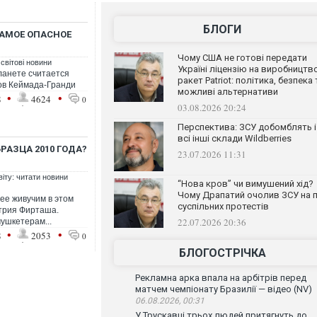
БЛОГИ
САМОЕ ОПАСНОЕ
Чому США не готові передати
 світові новини
Україні ліцензію на виробництв
ланете считается
ракет Patriot: політика, безпека 
ов Кеймада-Гранди
можливі альтернативи
•
•
8
4624
0
03.08.2026 20:24
Перспектива: ЗСУ добомблять і
всі інші склади Wildberries
РАЗЦА 2010 ГОДА?
23.07.2026 11:31
віту: читати новини
“Нова кров” чи вимушений хід?
Чому Драпатий очолив ЗСУ на п
ее живучим в этом
суспільних протестів
трия Фирташа.
22.07.2026 20:36
ушкетерам...
•
•
8
2053
0
БЛОГОСТРІЧКА
Рекламна арка впала на арбітрів перед
матчем чемпіонату Бразилії — відео (NV)
06.08.2026, 00:31
У Трускавці трьох людей притягнуть до