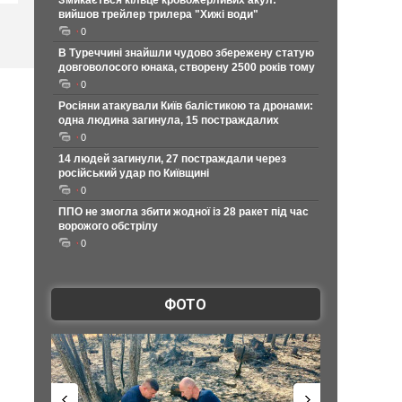
Змикається кільце кровожерливих акул:
вийшов трейлер трилера "Хижі води"
0
В Туреччині знайшли чудово збережену статую
довговолосого юнака, створену 2500 років тому
0
Росіяни атакували Київ балістикою та дронами:
одна людина загинула, 15 постраждалих
0
14 людей загинули, 27 постраждали через
російський удар по Київщині
0
ППО не змогла збити жодної із 28 ракет під час
ворожого обстрілу
0
ФОТО