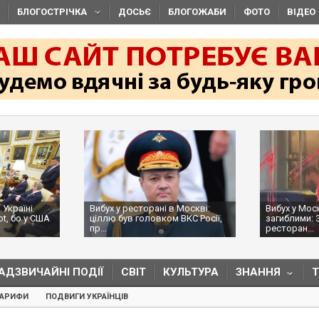
БЛОГОСТРІЧКА
ДОСЬЄ
БЛОГОЖАБИ
ФОТО
ВІДЕО
 Україні
Вибух у ресторані в Москві:
Вибух у Мос
ot, бо у США
ціллю був головком ВКС Росії,
загиблими: 
пр...
ресторан...
АДЗВИЧАЙНІ ПОДІЇ
СВІТ
КУЛЬТУРА
ЗНАННЯ
ТАРИФИ
ПОДВИГИ УКРАЇНЦІВ