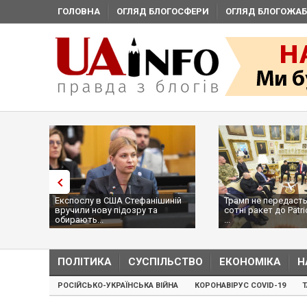
ГОЛОВНА
ОГЛЯД БЛОГОСФЕРИ
ОГЛЯД БЛОГОЖАБ
Експослу в США Стефанішиній
Трамп не передасть
вручили нову підозру та
сотні ракет до Patri
обирають...
...
ПОЛІТИКА
СУСПІЛЬСТВО
ЕКОНОМІКА
Н
РОСІЙСЬКО-УКРАЇНСЬКА ВІЙНА
КОРОНАВІРУС COVID-19