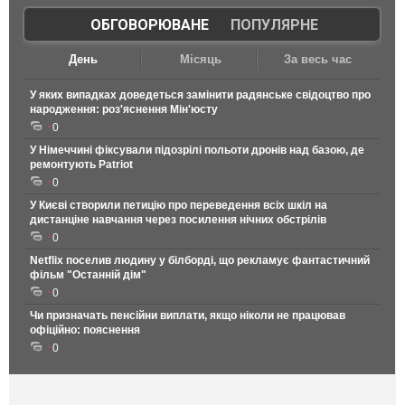
ОБГОВОРЮВАНЕ
|
ПОПУЛЯРНЕ
День
Місяць
За весь час
У яких випадках доведеться замінити радянське свідоцтво про
народження: роз'яснення Мін'юсту
0
У Німеччині фіксували підозрілі польоти дронів над базою, де
ремонтують Patriot
0
У Києві створили петицію про переведення всіх шкіл на
дистанціне навчання через посилення нічних обстрілів
0
Netflix поселив людину у білборді, що рекламує фантастичний
фільм "Останній дім"
0
Чи призначать пенсійни виплати, якщо ніколи не працював
офіційно: пояснення
0