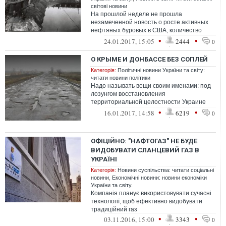
світові новини
На прошлой неделе не прошла
незамеченной новость о росте активных
нефтяных буровых в США, количество
которых увеличилось на 29, до 551, выйдя,
•
•
24.01.2017, 15:05
2444
0
тем сам...
О КРЫМЕ И ДОНБАССЕ БЕЗ СОПЛЕЙ
Категорія:
Політичні новини України та світу:
читати новини політики
Надо называть вещи своим именами: под
лозунгом восстановления
территориальной целостности Украине
расчетливо намереваются сделать
•
•
16.01.2017, 14:58
6219
0
смертельную инъекцию...
ОФІЦІЙНО: "НАФТОГАЗ" НЕ БУДЕ
ВИДОБУВАТИ СЛАНЦЕВИЙ ГАЗ В
УКРАЇНІ
Категорія:
Новини суспільства: читати соціальні
новини
,
Економічні новини: новини економіки
України та світу.
Компанія планує використовувати сучасні
технології, щоб ефективно видобувати
традиційний газ
•
•
03.11.2016, 15:00
3343
0