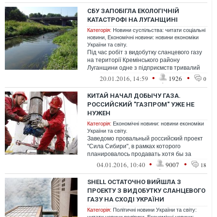
СБУ ЗАПОБІГЛА ЕКОЛОГІЧНІЙ
КАТАСТРОФІ НА ЛУГАНЩИНІ
Категорія:
Новини суспільства: читати соціальні
новини
,
Економічні новини: новини економіки
України та світу.
Під час робіт з видобутку сланцевого газу
на території Кремінського району
Луганщини одне з підприємств тривалий
час утилізовувало використану воду з ...
•
•
20.01.2016, 14:59
1926
0
КИТАЙ НАЧАЛ ДОБЫЧУ ГАЗА.
РОССИЙСКИЙ "ГАЗПРОМ" УЖЕ НЕ
НУЖЕН
Категорія:
Економічні новини: новини економіки
України та світу.
Заведомо провальный российский проект
"Сила Сибири", в рамках которого
планировалось продавать хотя бы за
бесценок природный газ по трубопроводу
•
•
04.01.2016, 10:40
9007
18
в Кит...
SHELL ОСТАТОЧНО ВИЙШЛА З
ПРОЕКТУ З ВИДОБУТКУ СЛАНЦЕВОГО
ГАЗУ НА СХОДІ УКРАЇНИ
Категорія:
Політичні новини України та світу: