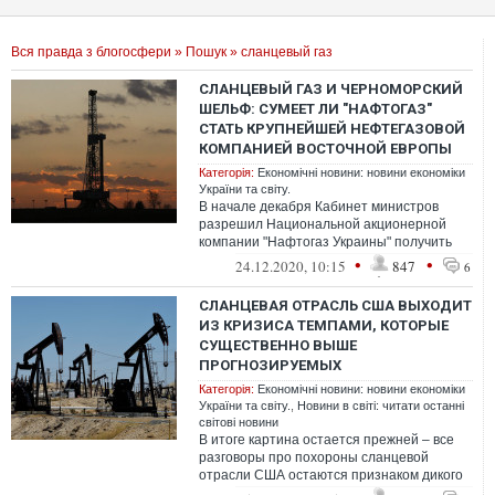
Вся правда з блогосфери
»
Пошук
» сланцевый газ
СЛАНЦЕВЫЙ ГАЗ И ЧЕРНОМОРСКИЙ
ШЕЛЬФ: СУМЕЕТ ЛИ "НАФТОГАЗ"
СТАТЬ КРУПНЕЙШЕЙ НЕФТЕГАЗОВОЙ
КОМПАНИЕЙ ВОСТОЧНОЙ ЕВРОПЫ
Категорія:
Економічні новини: новини економіки
України та світу.
В начале декабря Кабинет министров
разрешил Национальной акционерной
компании "Нафтогаз Украины" получить
право на освоение Юзовской
•
•
24.12.2020, 10:15
847
6
нефтегазоносной п...
СЛАНЦЕВАЯ ОТРАСЛЬ США ВЫХОДИТ
ИЗ КРИЗИСА ТЕМПАМИ, КОТОРЫЕ
СУЩЕСТВЕННО ВЫШЕ
ПРОГНОЗИРУЕМЫХ
Категорія:
Економічні новини: новини економіки
України та світу.
,
Новини в світі: читати останні
світові новини
В итоге картина остается прежней – все
разговоры про похороны сланцевой
отрасли США остаются признаком дикого
непрофессионализма тех, кто их пытается