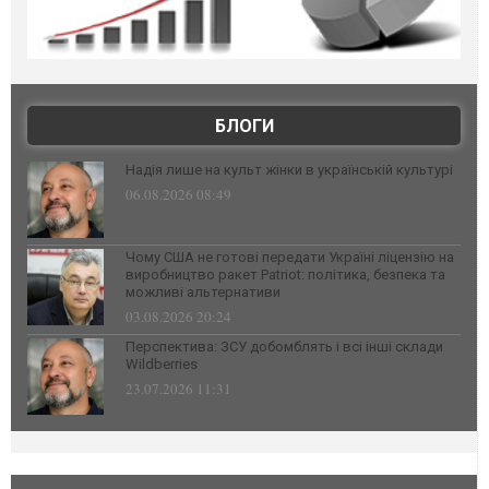
БЛОГИ
Надія лише на культ жінки в українській культурі
06.08.2026 08:49
Чому США не готові передати Україні ліцензію на
виробництво ракет Patriot: політика, безпека та
можливі альтернативи
03.08.2026 20:24
Перспектива: ЗСУ добомблять і всі інші склади
Wildberries
23.07.2026 11:31