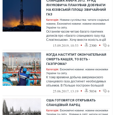
СЛАНЦЕВА АФЕРА 2012. УРЯД
ЯНУКОВИЧА ПЛАНУВАВ ДОБУВАТИ
НА ЮЗІВСЬКІЙ ПЛОЩІ ЗВИЧАЙНИЙ
ГАЗ
Категорія:
Новини суспільства: читати соціальні
новини
,
Економічні новини: новини економіки
України та світу.
Останнім часом читаю багато панічних
дописів про «багато сланцевого газу під
Слов‘янськом». Хочу внести ясність в цій
історії доступною мовою.
•
•
15.09.2019, 10:53
2300
0
КОГДА НАСТУПИТ ОКОНЧАТЕЛЬНАЯ
СМЕРТЬ КАЩЕЯ, ТО ЕСТЬ -
ГАЗПРОМА?
Категорія:
Економічні новини: новини економіки
України та світу.
К тому времени добыча американского
сланцевого газа достигнет необходимых
объемов. В Польше построен большой
терминал по приему американского газа -
•
•
25.06.2017, 13:19
5034
0
С...
США ГОТОВЯТСЯ ОТКРЫВАТЬ
СЛАНЦЕВЫЙ ЛАРЕЦ
Категорія:
Економічні новини: новини економіки
України та світу.
,
Новини в світі: читати останні