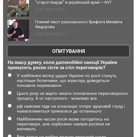
"старої гвардії" в українській армії — NYT
23.07.2026 10:32
Повний текст резонансного брифінга Михайла
Федорова
18.07.2026 09:27
ОПИТУВАННЯ
На вашу думку, коли далекобійні санкції України
примусять росію сісти за стіл переговорів?
У найближчі місяці удари України по росії стануть
настільки болючими, що агресору доведеться
поновити перемовини
Цього року не варто чекати поновлення переговорного
процесу. А от наступного - можливо все
рф навпаки піде на ескалацію попри здоровий глузд і
намагатиметься триматися до останнього
Найближчим часом росія може погодитись на
переговори, але серйозних намірів росіяни не
матимуть
Вже давно не роблю жодних прогнозів щодо