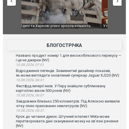
ькість
У парламенті Косово прем'єра закидали яйцями
Приїхав за
до українс
зіркового 
БЛОГОСТРІЧКА
Названо продукт номер 1 для високобілкового перекусу —
і це не джерки (NV)
10.08.2026, 07:01
Відродження легенди. Знаменитий дизайнер показав,
як може виглядати оновлений суперкар Jaguar XJ220 (NV)
10.08.2026, 06:31
Фастфуд імперії інків. У Перу знайшли сублімовану
картоплю віком 500 років (NV)
10.08.2026, 06:01
Завдовжки близько 250 кілометрів. Під Аляскою виявили
чітку лінію прихованих землетрусів (NV)
10.08.2026, 05:31
Крок до читання думок. Штучний інтелект Meta може
перетворювати дані сканування мозку на зв’язні речення
(NV)