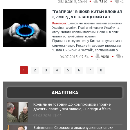
•
•
25.10.2015, 20:44
7510
42
и у...
''ГАЗПРОМ'' В ШОКЕ: КИТАЙ ВЛОЖИЛ
3,7 МЛРД $ В СЛАНЦЕВЫЙ ГАЗ
Категорія:
Економічні новини: новини економіки
України та світу.
,
Політичні новини України та
світу: читати новини політики
,
Новини в світі:
читати останні світові новини
Причины отсутствия у Китая энтузиазма к
совместным с Россией газовым проектам
"Сила Сибири" и "Алтай", соглашения о
которых с трудом удалось достичь н...
•
•
06.07.2015, 07:54
9850
8
1
2
3
4
5
6
7
8
АНАЛІТИКА
Кремль не готовий до компромісів і прагне
досягти своїх цілей війною, - Foreign Affairs
03.08.2026 13:02
Звільнення Сирського знаменує кінець епохи