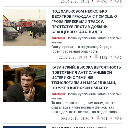
•
•
25.06.2020, 13:52
670
0
...
ПОД ХАРЬКОВОМ НЕСКОЛЬКО
ДЕСЯТКОВ ГРАЖДАН С ПОМОЩЬЮ
ГРОБА ПЕРЕКРЫЛИ ТРАССУ,
ПРОТЕСТУЯ ПРОТИВ ДОБЫЧИ
СЛАНЦЕВОГО ГАЗА. ВИДЕО
Категорія:
Новини суспільства: читати соціальні
новини
Они уверены, что окружающей среде
грозит серьезная опасность.
•
•
22.02.2020, 19:34
1132
2
КАЗАНСКИЙ: ВЫСОКА ВЕРОЯТНОСТЬ
ПОВТОРЕНИЯ АНТИСЛАНЦЕВОЙ
ИСТЕРИКИ С ТЕМИ ЖЕ
ТЕХНОЛОГИЯМИ И МЕССЕДЖАМИ,
НО УЖЕ В КИЕВСКОЙ ОБЛАСТИ
Категорія:
Новини суспільства: читати соціальні
новини
Та история со сланцевым газом, кстати,
оказалась в итоге полным фейком, газ
никто добывать не стал, но людей тогда
здорово накрутили перед 2014 годом.
•
•
09.10.2019, 14:30
791
0