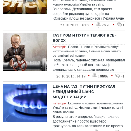
читати новини політики
,
Економічні новини:
новини економіки України та світу.
За словами Демчишина, сам проект
розробки родовищ вуглеводнів на
Юзівській площі не закрився і Україна буде
шукати нового інвестора
•
•
27.10.2015, 16:02
2831
1
ГАЗПРОМ И ПУТИН ТЕРЯЮТ ВСЕ -
ВОЛОХ
Категорія:
Політичні новини України та світу:
читати новини політики
,
Новини в світі: читати
останні світові новини
Пока Кремль, гаденько хихикая, уговаривал
себя, что сланцевый газ - это миф,
американцы с канадцами полностью
смешали карты на ломберном столе, а
•
•
26.10.2015, 14:19
10806
41
зате...
ЦЕНА НА ГАЗ. ПУТИН ПРОФУКАЛ
НЕВИДАННЫЙ ШАНС
МОДЕРНИЗАЦИИ
Категорія:
Економічні новини: новини економіки
України та світу.
,
Новини в світі: читати останні
світові новини
В результате имперское "национальное
достояние" не просто вшестеро
грохнулось по капитализации и не просто
снижает цены всем своим покупателям, но