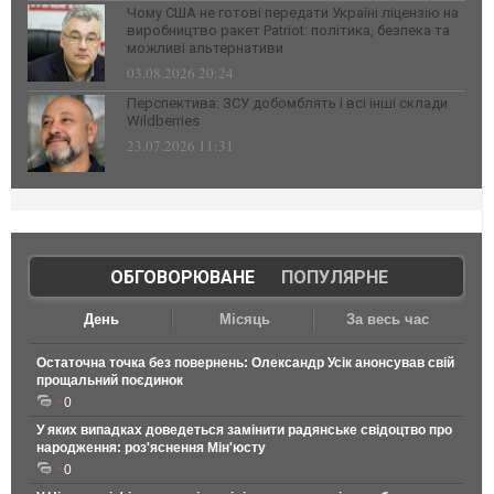
Чому США не готові передати Україні ліцензію на
виробництво ракет Patriot: політика, безпека та
можливі альтернативи
03.08.2026 20:24
Перспектива: ЗСУ добомблять і всі інші склади
Wildberries
23.07.2026 11:31
ОБГОВОРЮВАНЕ
|
ПОПУЛЯРНЕ
День
Місяць
За весь час
Остаточна точка без повернень: Олександр Усік анонсував свій
прощальний поєдинок
0
У яких випадках доведеться замінити радянське свідоцтво про
народження: роз'яснення Мін'юсту
0