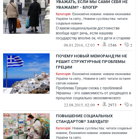
УВАЖАТЬ, ЕСЛИ МЫ САМИ СЕБЯ НЕ
УВАЖАЕМ? - БЛОГЕР
Категорія:
Економічні новини: новини економіки
України та світу.
,
Новини суспільства: читати
соціальні новини
О каком национальном достоинстве
вообще идет речь, если нашему
государству вполне ок, что дети и старики
так живут!? Почему Кока-Кола должна нас
•
•
06.01.2016, 12:03
1546
2
уважа...
ПОЧЕМУ НОВЫЙ МЕМОРАНДУМ НЕ
РЕШИТ СТРУКТУРНЫЕ ПРОБЛЕМЫ
ГРЕЦИИ
Категорія:
Економічні новини: новини економіки
України та світу.
,
Новини в світі: читати останні
світові новини
Проблема Греции схожа с проблемой
Украины - это зависимость от уходящего в
прошлое социально-экономического
уклада, где государство является гарантом
•
•
22.08.2015, 02:09
2973
0
...
ПОВЫШЕНИЕ СОЦИАЛЬНЫХ
СТАНДАРТОВ? ЗАБУДЬТЕ!
Категорія:
Новини суспільства: читати соціальні
новини
,
Економічні новини: новини економіки
України та світу.