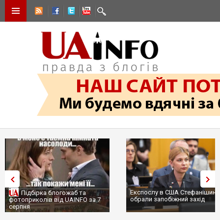
Експослу в США Стефанішині
Підбірка блогожаб та
обрали запобіжний захід
фотоприколів від UAINFO за 7
серпня