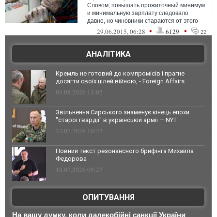
Словом, повышать прожиточный минимум
и минимальную зарплату следовало
давно, но чиновники стараются от этого
уйти, мотивируя нехваткой средств
•
•
29.06.2015, 06:28
6129
22
АНАЛІТИКА
Кремль не готовий до компромісів і прагне
досягти своїх цілей війною, - Foreign Affairs
03.08.2026 13:02
Звільнення Сирського знаменує кінець епохи
"старої гвардії" в українській армії — NYT
23.07.2026 10:32
Повний текст резонансного брифінга Михайла
Федорова
18.07.2026 09:27
ОПИТУВАННЯ
На вашу думку, коли далекобійні санкції України