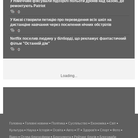
У Німеччині фіксували підозрілі польоти дронів над базою, де
ремонтують Patriot
0
У Києві створили петицію про переведення всіх шкіл на
дистанціне навчання через посилення нічних обстрілів
0
Netflix поселив людину у білборді, що рекламує фантастичний
фільм "Останній дім"
0
Loading...
Головна
•
Головні новини
•
Політика
•
Суспільство
•
Економіка
беспроводной
•
Світ
•
Культура
•
Наука
•
Історія
•
Освіта
•
Авто
•
IT
•
Здоров'я
интернет
•
Спорт
•
Фото
•
Відео
•
Огляд блогосфери
•
Блоголента
•
Рейтинг блогів
киев
•
Блогожаби