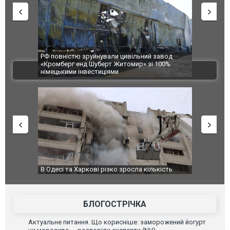
істю зруйнували цивільний завод
В Одесі та Харкові різко зросла
рг енд Шуберт Житомир» зі 100%
постраждалих від обстрілу РФ
ВІДЕО
ими інвестиціями
 та Харкові різко зросла кількість
У парламенті Косово прем'єра
ждалих від обстрілу РФ
БЛОГОСТРІЧКА
Актуальне питання. Що корисніше: заморожений йогурт