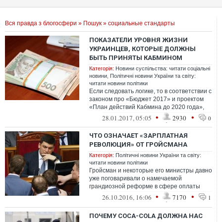
Вся правда з блогосфери
»
Пошук
» социальные стандарты
ПОКАЗАТЕЛИ УРОВНЯ ЖИЗНИ
УКРАИНЦЕВ, КОТОРЫЕ ДОЛЖНЫ
БЫТЬ ПРИНЯТЫ КАБМИНОМ
Категорія:
Новини суспільства: читати соціальні
новини
,
Політичні новини України та світу:
читати новини політики
Если следовать логике, то в соответствии с
законом про «Бюджет 2017» и проектом
«План действий Кабмина до 2020 года»,
речь идет об официальных прожито...
•
•
28.01.2017, 05:05
2930
0
ЧТО ОЗНАЧАЕТ «ЗАРПЛАТНАЯ
РЕВОЛЮЦИЯ» ОТ ГРОЙСМАНА
Категорія:
Політичні новини України та світу:
читати новини політики
Гройсман и некоторые его министры давно
уже поговаривали о намечаемой
грандиозной реформе в сфере оплаты
труда. И вот сегодня «гром грянул»
•
•
26.10.2016, 16:06
7170
1
ПОЧЕМУ COCA-COLA ДОЛЖНА НАС