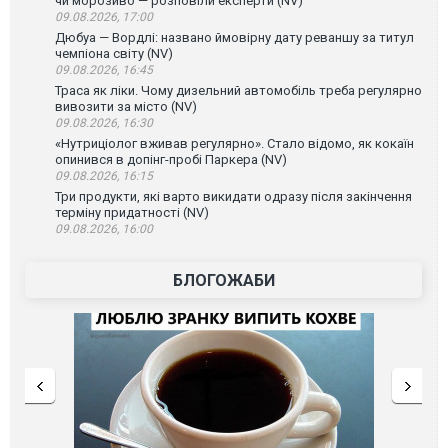
чи морозиво — розповіли експерти (NV)
09.08.2026, 17:00
Дюбуа — Вордлі: названо ймовірну дату реваншу за титул
чемпіона світу (NV)
09.08.2026, 16:45
Траса як ліки. Чому дизельний автомобіль треба регулярно
вивозити за місто (NV)
09.08.2026, 16:30
«Нутриціолог вживав регулярно». Стало відомо, як кокаїн
опинився в допінг-пробі Паркера (NV)
09.08.2026, 16:15
Три продукти, які варто викидати одразу після закінчення
терміну придатності (NV)
09.08.2026, 16:00
БЛОГОЖАБИ