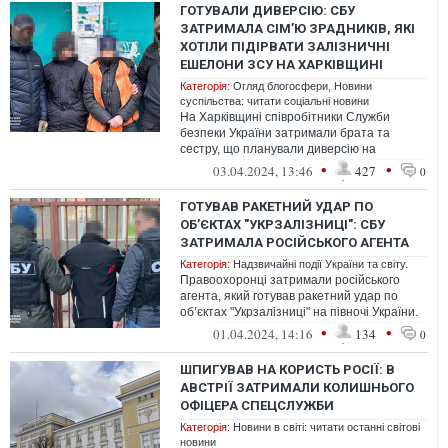
ГОТУВАЛИ ДИВЕРСІЮ: СБУ
ЗАТРИМАЛА СІМ’Ю ЗРАДНИКІВ, ЯКІ
ХОТІЛИ ПІДІРВАТИ ЗАЛІЗНИЧНІ
ЕШЕЛОНИ ЗСУ НА ХАРКІВЩИНІ
Категорія:
Огляд блогосфери
,
Новини
суспільства: читати соціальні новини
На Харківщині співробітники Служби
безпеки України затримали брата та
сестру, що планували диверсію на
стратегічних об'єктах "Укрзалізниці".
•
•
03.04.2024, 13:46
427
0
Насампере...
ГОТУВАВ РАКЕТНИЙ УДАР ПО
ОБ’ЄКТАХ "УКРЗАЛІЗНИЦІ": СБУ
ЗАТРИМАЛА РОСІЙСЬКОГО АГЕНТА
Категорія:
Надзвичайні події України та світу.
Правоохоронці затримали російського
агента, який готував ракетний удар по
об’єктах "Укрзалізниці" на півночі України.
Тепер йому загрожує довічне ув'я...
•
•
01.04.2024, 14:16
134
0
ШПИГУВАВ НА КОРИСТЬ РОСІЇ: В
АВСТРІЇ ЗАТРИМАЛИ КОЛИШНЬОГО
ОФІЦЕРА СПЕЦСЛУЖБИ
Категорія:
Новини в світі: читати останні світові
новини