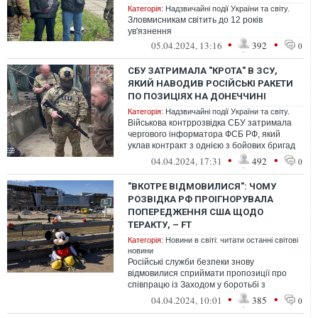
Категорія:
Надзвичайні події України та світу.
Зловмисникам світить до 12 років
ув'язнення
•
•
05.04.2024, 13:16
392
0
СБУ ЗАТРИМАЛА "КРОТА" В ЗСУ,
ЯКИЙ НАВОДИВ РОСІЙСЬКІ РАКЕТИ
ПО ПОЗИЦІЯХ НА ДОНЕЧЧИНІ
Категорія:
Надзвичайні події України та світу.
Військова контррозвідка СБУ затримала
чергового інформатора ФСБ РФ, який
уклав контракт з однією з бойових бригад
Сил оборони та коригував ворожі раке...
•
•
04.04.2024, 17:31
492
0
"ВКОТРЕ ВІДМОВИЛИСЯ": ЧОМУ
РОЗВІДКА РФ ПРОІГНОРУВАЛА
ПОПЕРЕДЖЕННЯ США ЩОДО
ТЕРАКТУ, – FT
Категорія:
Новини в світі: читати останні світові
новини
Російські служби безпеки знову
відмовилися сприймати пропозиції про
співпрацю із Заходом у боротьбі з
тероризмом за чисту монету
•
•
04.04.2024, 10:01
385
0