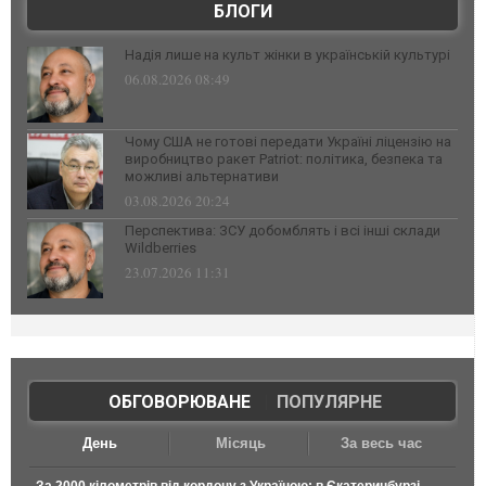
БЛОГИ
Надія лише на культ жінки в українській культурі
06.08.2026 08:49
Чому США не готові передати Україні ліцензію на
виробництво ракет Patriot: політика, безпека та
можливі альтернативи
03.08.2026 20:24
Перспектива: ЗСУ добомблять і всі інші склади
Wildberries
23.07.2026 11:31
ОБГОВОРЮВАНЕ
|
ПОПУЛЯРНЕ
День
Місяць
За весь час