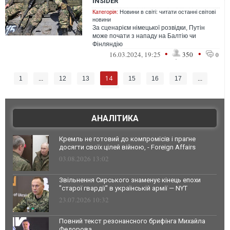
INSIDER
Категорія:
Новини в світі: читати останні світові
новини
За сценарієм німецької розвідки, Путін
може почати з нападу на Балтію чи
Фінляндію
•
•
16.03.2024, 19:25
350
0
14
1
...
12
13
15
16
17
...
35
АНАЛІТИКА
Кремль не готовий до компромісів і прагне
досягти своїх цілей війною, - Foreign Affairs
03.08.2026 13:02
Звільнення Сирського знаменує кінець епохи
"старої гвардії" в українській армії — NYT
23.07.2026 10:32
Повний текст резонансного брифінга Михайла
Федорова