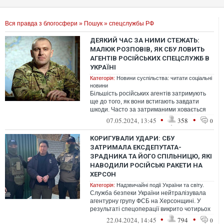
Вся правда з блогосфери
»
Пошук
» спецслужбы РФ
ДЕЯКИЙ ЧАС ЗА НИМИ СТЕЖАТЬ:
МАЛЮК РОЗПОВІВ, ЯК СБУ ЛОВИТЬ
АГЕНТІВ РОСІЙСЬКИХ СПЕЦСЛУЖБ В
УКРАЇНІ
Категорія:
Новини суспільства: читати соціальні
новини
Більшість російських агентів затримують
ще до того, як вони встигають завдати
шкоди. Часто за затриманими ховається
ціла мережа
•
•
07.05.2024, 13:45
358
0
КОРИГУВАЛИ УДАРИ: СБУ
ЗАТРИМАЛА ЕКСДЕПУТАТА-
ЗРАДНИКА ТА ЙОГО СПІЛЬНИЦЮ, ЯКІ
НАВОДИЛИ РОСІЙСЬКІ РАКЕТИ НА
ХЕРСОН
Категорія:
Надзвичайні події України та світу.
Служба безпеки України нейтралізувала
агентурну групу ФСБ на Херсонщині. У
результаті спецоперації викрито чотирьох
учасників ворожої групи, які кориг...
•
•
22.04.2024, 14:45
794
0