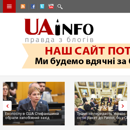
Експослу в США Стефанішиній
Трамп не передасть Україні
обрали запобіжний захід
сотні ракет до Patriot, бо у С
...