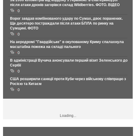
За 2000 кілометрів від кордону з Україною: в Єкатеринбурзі
після атаки дронів загорівся склад Wildberries. ФОТО. ВІДЕО
0
Ворог завдав комбінованого удару по Сумах, двоє поранених.
Ще десятеро постраждали після атаки БПЛА по ринку на
Сумщині. ФОТО
0
На аеродромі "Гвардійське" в окупованому Криму спалахнула
масштабна пожежа на складі пального
0
В адміністрації Вучича анонсували перший візит Зеленського до
Сербії
0
США розширили санкції проти Куби через військову співпрацю з
Росією та Китаєм
0
Loading...