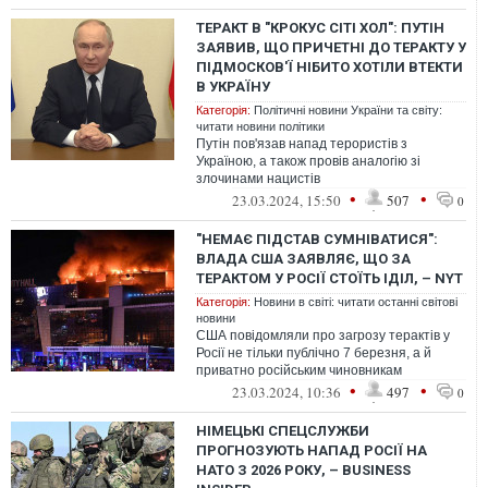
ТЕРАКТ В "КРОКУС СІТІ ХОЛ": ПУТІН
ЗАЯВИВ, ЩО ПРИЧЕТНІ ДО ТЕРАКТУ У
ПІДМОСКОВ'Ї НІБИТО ХОТІЛИ ВТЕКТИ
В УКРАЇНУ
Категорія:
Політичні новини України та світу:
читати новини політики
Путін пов'язав напад терористів з
Україною, а також провів аналогію зі
злочинами нацистів
•
•
23.03.2024, 15:50
507
0
"НЕМАЄ ПІДСТАВ СУМНІВАТИСЯ":
ВЛАДА США ЗАЯВЛЯЄ, ЩО ЗА
ТЕРАКТОМ У РОСІЇ СТОЇТЬ ІДІЛ, – NYT
Категорія:
Новини в світі: читати останні світові
новини
США повідомляли про загрозу терактів у
Росії не тільки публічно 7 березня, а й
приватно російським чиновникам
•
•
23.03.2024, 10:36
497
0
НІМЕЦЬКІ СПЕЦСЛУЖБИ
ПРОГНОЗУЮТЬ НАПАД РОСІЇ НА
НАТО З 2026 РОКУ, – BUSINESS