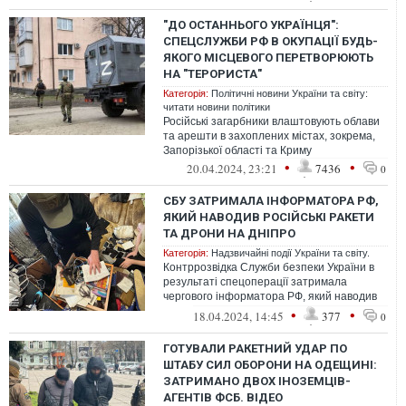
"ДО ОСТАННЬОГО УКРАЇНЦЯ":
СПЕЦСЛУЖБИ РФ В ОКУПАЦІЇ БУДЬ-
ЯКОГО МІСЦЕВОГО ПЕРЕТВОРЮЮТЬ
НА "ТЕРОРИСТА"
Категорія:
Політичні новини України та світу:
читати новини політики
Російські загарбники влаштовують облави
та арешти в захоплених містах, зокрема,
Запорізької області та Криму
•
•
20.04.2024, 23:21
7436
0
СБУ ЗАТРИМАЛА ІНФОРМАТОРА РФ,
ЯКИЙ НАВОДИВ РОСІЙСЬКІ РАКЕТИ
ТА ДРОНИ НА ДНІПРО
Категорія:
Надзвичайні події України та світу.
Контррозвідка Служби безпеки України в
результаті спецоперації затримала
чергового інформатора РФ, який наводив
російські ракети та безпілотники на Дн...
•
•
18.04.2024, 14:45
377
0
ГОТУВАЛИ РАКЕТНИЙ УДАР ПО
ШТАБУ СИЛ ОБОРОНИ НА ОДЕЩИНІ:
ЗАТРИМАНО ДВОХ ІНОЗЕМЦІВ-
АГЕНТІВ ФСБ. ВІДЕО