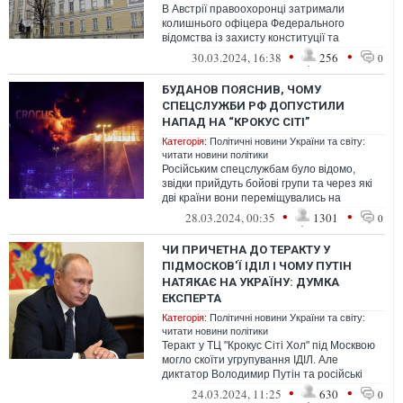
В Австрії правоохоронці затримали
колишнього офіцера Федерального
відомства із захисту конституції та
боротьби з тероризмом (BVT) Егісто Отта.
•
•
30.03.2024, 16:38
256
0
Експоса...
БУДАНОВ ПОЯСНИВ, ЧОМУ
СПЕЦСЛУЖБИ РФ ДОПУСТИЛИ
НАПАД НА “КРОКУС СІТІ”
Категорія:
Політичні новини України та світу:
читати новини політики
Російським спецслужбам було відомо,
звідки прийдуть бойові групи та через які
дві країни вони переміщувались на
територію держави-агресора.
•
•
28.03.2024, 00:35
1301
0
ЧИ ПРИЧЕТНА ДО ТЕРАКТУ У
ПІДМОСКОВ'Ї ІДІЛ І ЧОМУ ПУТІН
НАТЯКАЄ НА УКРАЇНУ: ДУМКА
ЕКСПЕРТА
Категорія:
Політичні новини України та світу:
читати новини політики
Теракт у ТЦ "Крокус Сіті Хол" під Москвою
могло скоїти угрупування ІДІЛ. Але
диктатор Володимир Путін та російські
пропагандисти не втратять можливост...
•
•
24.03.2024, 11:25
630
0