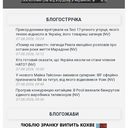
країною: в
В Таїланді футболіст загинув від удару
Топпосадов
агорівся
блискавки під час матчу: ще 12 людей
підозру
постраждали. ВІДЕО
БЛОГОСТРІЧКА
Прикордонники врятували на Тисі 17-річного угорця, якого
течією віднесло в Україну, його товариш загинув (NV)
07.08.2026, 10:24
«Помер на самоті»: легенда Реала емоційно розповів про
останні роки життя Марадони (NV)
07.08.2026, 10:12
Хто готовий сказати, що Україна ніколи не стане членом
НАТО? (NV)
07.08.2026, 10:00
У «нового Майка Тайсона» змінився суперник: IBF офіційно
призначила бій за титул, від якого відмовився Усик (NV)
07.08.2026, 09:48
Програв конкуренцію китайцям. В Росії визнали банкрутом
єдиного виробника телевізорів (NV)
07.08.2026, 09:36
БЛОГОЖАБИ