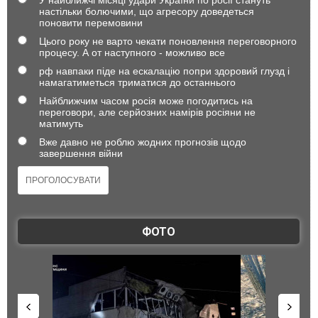
У найближчі місяці удари України по росії стануть
настільки болючими, що агресору доведеться
поновити перемовини
Цього року не варто чекати поновлення переговорного
процесу. А от наступного - можливо все
рф навпаки піде на ескалацію попри здоровий глузд і
намагатиметься триматися до останнього
Найближчим часом росія може погодитись на
переговори, але серйозних намірів росіяни не
матимуть
Вже давно не роблю жодних прогнозів щодо
завершення війни
ФОТО