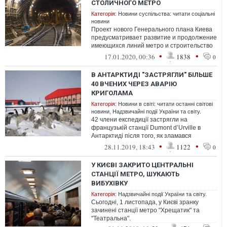
СТОЛИЧНОГО МЕТРО
Категорія:
Новини суспільства: читати соціальні
новини
Проект нового Генерального плана Киева
предусматривает развитие и продолжение
имеющихся линий метро и строительство
новых — четвертой (Подольско-Выгур...
•
•
17.01.2020, 00:36
1838
0
В АНТАРКТИДІ "ЗАСТРЯГЛИ" БІЛЬШЕ
40 ВЧЕНИХ ЧЕРЕЗ АВАРІЮ
КРИГОЛАМА
Категорія:
Новини в світі: читати останні світові
новини
,
Надзвичайні події України та світу.
42 члени експедиції застрягли на
французькій станції Dumont d’Urville в
Антарктиді після того, як зламався
криголам L’Astrolabe, що мав доставити їм
•
•
28.11.2019, 18:43
1122
0
п...
У КИЄВІ ЗАКРИТО ЦЕНТРАЛЬНІ
СТАНЦІЇ МЕТРО, ШУКАЮТЬ
ВИБУХІВКУ
Категорія:
Надзвичайні події України та світу.
Сьогодні, 1 листопада, у Києві зранку
зачинені станції метро "Хрещатик" та
"Театральна".