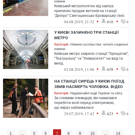
новини
Київський метрополітен від завтра
припиняє продаж жетонів на станції
"Дніпро" Святошинсько-Броварської лінії.
•
•
04.08.2019, 21:32
610
0
У КИЄВІ ЗАЧИНЕНО ТРИ СТАНЦІЇ
МЕТРО
Категорія:
Новини суспільства: читати соціальні
новини
Київське метро закрило станції "Хрещатик",
"Театральну" та "Університет" на вхід та
вихід.
•
•
02.08.2019, 11:06
658
0
НА СТАНЦІЇ СИРЕЦЬ У КИЄВІ ПОЇЗД
ЗБИВ НАСМЕРТЬ ЧОЛОВІКА. ВІДЕО
Категорія:
Надзвичайні події України та світу.
За словами очевидців, він намагався
перебігти колії перед електричкою,
що якраз наближалася
•
•
29.07.2019, 17:42
623
0
7
1
...
5
6
8
9
10
...
14