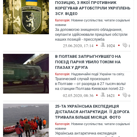
ПОЗИЦІЮ, З ЯКОЇ ПРОТИВНИК
КОРЕГУВАВ АРТОБСТРІЛИ УКРІПЛЕНЬ
ЗСУ. ВІДЕО
Категорія:
Новини суспільства: читати соціальні
новини
За допомогою знищеного обладнання,
окупанти здійснювали прицільні обстріли
наших позицій - пресслужба
•
•
25.06.2020, 17:14
1024
1
В ПОЛТАВЕ ЗАПРЫГНУВШЕГО НА
ПОЕЗД ПАРНЯ УБИЛО ТОКОМ НА
ГЛАЗАХ У ДРУГА
Категорія:
Надзвичайні події України та світу.
Трагический случай произошел
в Полтаве – от разряда в 27 тысяч вольт
на станции Полтава-Киевская погиб 22-
летний парень, оказавшийся на товарном
•
•
02.05.2020, 08:36
1621
0
ваго...
25-ТА УКРАЇНСЬКА ЕКСПЕДИЦІЯ
ДІСТАЛАСЯ АНТАРКТИДИ. ЇЇ ДОРОГА
ТРИВАЛА БІЛЬШЕ МІСЯЦЯ. ФОТО
Категорія:
Новини суспільства: читати соціальні
новини
Українська антарктична експедиція