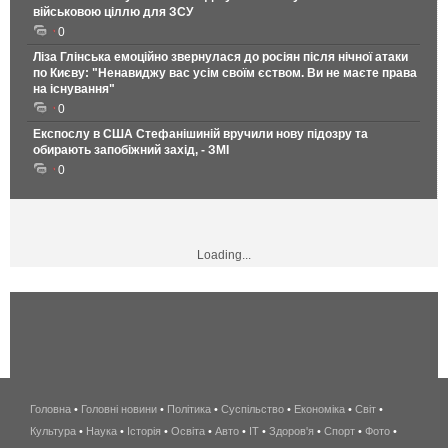
військовою ціллю для ЗСУ
0
Ліза Глінська емоційно звернулася до росіян після нічної атаки
по Києву: "Ненавиджу вас усім своїм єством. Ви не маєте права
на існування"
0
Експослу в США Стефанішиній вручили нову підозру та
обирають запобіжний захід, - ЗМІ
0
Loading...
Головна
•
Головні новини
•
Політика
•
Суспільство
•
Економіка
беспроводной
•
Світ
•
Культура
•
Наука
•
Історія
•
Освіта
•
Авто
•
IT
•
Здоров'я
интернет
•
Спорт
•
Фото
•