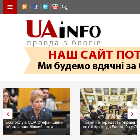
Експослу в США Стефанішиній
Трамп не передасть Україні
обрали запобіжний захід
сотні ракет до Patriot, бо у С
...