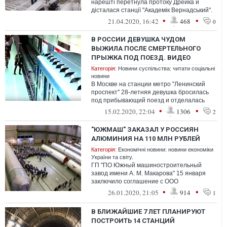
нарешті перетнула протоку Дрейка й
дісталася станції "Академік Вернадський".
Через карантин і коронавірус цьогорічна...
•
•
21.04.2020, 16:42
468
0
В РОССИИ ДЕВУШКА ЧУДОМ
ВЫЖИЛА ПОСЛЕ СМЕРТЕЛЬНОГО
ПРЫЖКА ПОД ПОЕЗД. ВИДЕО
Категорія:
Новини суспільства: читати соціальні
новини
В Москве на станции метро "Ленинский
проспект" 28-летняя девушка бросилась
под прибывающий поезд и отделалась
лишь легкими ушибами.
•
•
15.02.2020, 22:04
1306
2
"ЮЖМАШ" ЗАКАЗАЛ У РОССИЯН
АЛЮМИНИЯ НА 110 МЛН РУБЛЕЙ
Категорія:
Економічні новини: новини економіки
України та світу.
ГП "ПО Южный машиностроительный
завод имени А. М. Макарова" 15 января
заключило соглашение с ООО
"Промышленное обеспечение "Альфа-
•
•
26.01.2020, 21:05
914
1
Металл"(Россия) о по...
В БЛИЖАЙШИЕ 7 ЛЕТ ПЛАНИРУЮТ
ПОСТРОИТЬ 14 СТАНЦИЙ