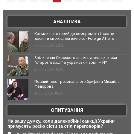
АНАЛІТИКА
Кремль не готовий до компромісів і прагне
досягти своїх цілей війною, - Foreign Affairs
03.08.2026 13:02
Звільнення Сирського знаменує кінець епохи
"старої гвардії" в українській армії — NYT
23.07.2026 10:32
Повний текст резонансного брифінга Михайла
Федорова
18.07.2026 09:27
ОПИТУВАННЯ
На вашу думку, коли далекобійні санкції України
примусять росію сісти за стіл переговорів?