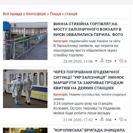
Вся правда з блогосфери
»
Пошук
» станція
ВИННА СТИХІЙНА ТОРГІВЛЯ? НА
МОСТУ ЗАЛІЗНИЧНОГО ВОКЗАЛУ В
КИЄВІ ОБВАЛИЛИСЬ ПЕРИЛА. ФОТО
Категорія:
Надзвичайні події України та світу.
В Укрзалізниці заявили, що перила на
пішохідному мосту обвалилися через
стихійну торгівлю
•
•
28.09.2020, 13:06
729
0
ЧЕРЕЗ ПОГІРШЕННЯ ЕПІДЕМІЧНОЇ
СИТУАЦІЇ "УКРЗАЛІЗНИЦЯ" ЗМІНЮЄ
МАРШРУТИ ТА ЗАКРИВАЄ ПРОДАЖ
КВИТКІВ НА ДЕЯКИХ СТАНЦІЯХ
Категорія:
Новини суспільства: читати соціальні
новини
З 24 серпня цього року на станціях
Коломия, Острог, Чернівці та Радивилів
можна буде робити лише висадку
пасажирів.
•
•
21.08.2020, 17:02
304
0
"КОРОЛІВСЬКА" БРИГАДА ЗНИЩИЛА