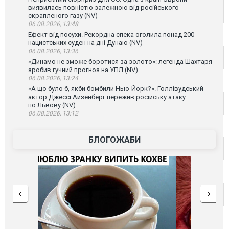
виявилась повністю залежною від російського
скрапленого газу (NV)
06.08.2026, 13:48
Ефект від посухи. Рекордна спека оголила понад 200
нацистських суден на дні Дунаю (NV)
06.08.2026, 13:36
«Динамо не зможе боротися за золото»: легенда Шахтаря
зробив гучний прогноз на УПЛ (NV)
06.08.2026, 13:24
«А що було б, якби бомбили Нью-Йорк?». Голлівудський
актор Джессі Айзенберг пережив російську атаку
по Львову (NV)
06.08.2026, 13:12
БЛОГОЖАБИ