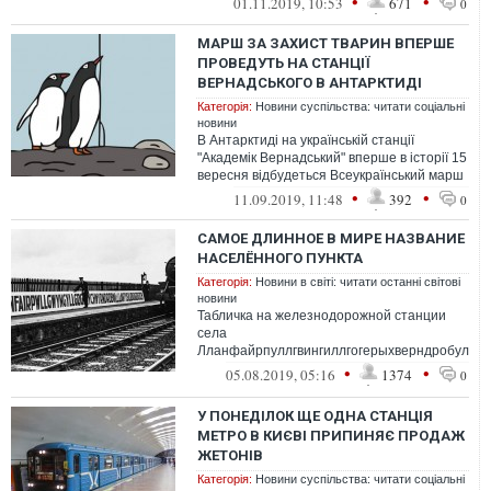
•
•
01.11.2019, 10:53
671
0
МАРШ ЗА ЗАХИСТ ТВАРИН ВПЕРШЕ
ПРОВЕДУТЬ НА СТАНЦІЇ
ВЕРНАДСЬКОГО В АНТАРКТИДІ
Категорія:
Новини суспільства: читати соціальні
новини
В Антарктиді на українській станції
"Академік Вернадський" вперше в історії 15
вересня відбудеться Всеукраїнський марш
за тварин, повідомиляють органі...
•
•
11.09.2019, 11:48
392
0
САМОЕ ДЛИННОЕ В МИРЕ НАЗВАНИЕ
НАСЕЛЁННОГО ПУНКТА
Категорія:
Новини в світі: читати останні світові
новини
Табличка на железнодорожной станции
села
Лланфайрпуллгвингиллгогерыхверндробулллл
в Уэльсе, Фото 1933 года и недавнее.
•
•
05.08.2019, 05:16
1374
0
У ПОНЕДІЛОК ЩЕ ОДНА СТАНЦІЯ
МЕТРО В КИЄВІ ПРИПИНЯЄ ПРОДАЖ
ЖЕТОНІВ
Категорія:
Новини суспільства: читати соціальні