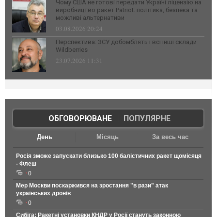
Чому США не готові передати Україні ліцензію на
виробництво ракет Patriot: політика, безпека та
можливі альтернативи
03.08.2026 20:24
Перспектива: ЗСУ добомблять і всі інші склади
Wildberries
23.07.2026 11:31
ОБГОВОРЮВАНЕ
|
ПОПУЛЯРНЕ
День
Місяць
За весь час
Росія зможе запускати близько 100 балістичних ракет щомісяця
- Флеш
0
Мер Москви поскаржився на зростання "в рази" атак
українських дронів
0
Сибіга: Ракетні установки КНДР у Росії стануть законною