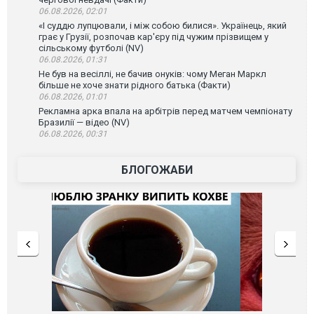
06.08.2026, 02:01
«І суддю лупцювали, і між собою билися». Українець, який
грає у Грузії, розпочав кар'єру під чужим прізвищем у
сільському футболі (NV)
06.08.2026, 01:31
Не був на весіллі, не бачив онуків: чому Меган Маркл
більше не хоче знати рідного батька (Факти)
06.08.2026, 01:01
Рекламна арка впала на арбітрів перед матчем чемпіонату
Бразилії — відео (NV)
06.08.2026, 00:31
БЛОГОЖАБИ