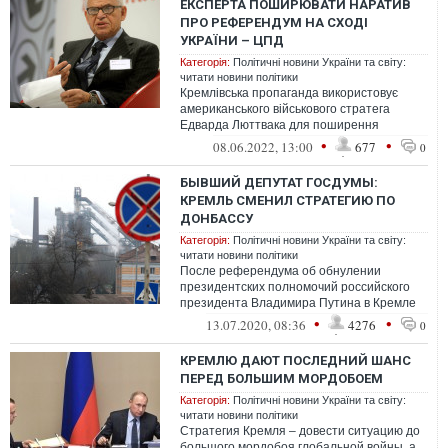
ЕКСПЕРТА ПОШИРЮВАТИ НАРАТИВ
ПРО РЕФЕРЕНДУМ НА СХОДІ
УКРАЇНИ – ЦПД
Категорія:
Політичні новини України та світу:
читати новини політики
Кремлівська пропаганда використовує
американського військового стратега
Едварда Люттвака для поширення
наративу про необхідність проведення
•
•
08.06.2022, 13:00
677
0
референдум...
БЫВШИЙ ДЕПУТАТ ГОСДУМЫ:
КРЕМЛЬ СМЕНИЛ СТРАТЕГИЮ ПО
ДОНБАССУ
Категорія:
Політичні новини України та світу:
читати новини політики
После референдума об обнулении
президентских полномочий российского
президента Владимира Путина в Кремле
изменили стратегию по Донбассу
•
•
13.07.2020, 08:36
4276
0
КРЕМЛЮ ДАЮТ ПОСЛЕДНИЙ ШАНС
ПЕРЕД БОЛЬШИМ МОРДОБОЕМ
Категорія:
Політичні новини України та світу:
читати новини політики
Стратегия Кремля – довести ситуацию до
большого мордобоя глобальной войны, а