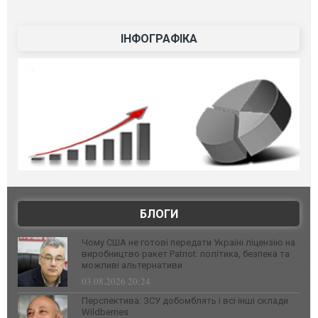
ІНФОГРАФІКА
БЛОГИ
Чому США не готові передати Україні ліцензію на
виробництво ракет Patriot: політика, безпека та
можливі альтернативи
03.08.2026 20:24
Перспектива: ЗСУ добомблять і всі інші склади
Wildberries