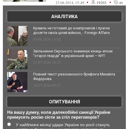
другой – подавленны...
•
•
23.06.2014, 15:49
19203
40
АНАЛІТИКА
Кремль не готовий до компромісів і прагне
досягти своїх цілей війною, - Foreign Affairs
03.08.2026 13:02
Звільнення Сирського знаменує кінець епохи
"старої гвардії" в українській армії — NYT
23.07.2026 10:32
Повний текст резонансного брифінга Михайла
Федорова
18.07.2026 09:27
ОПИТУВАННЯ
На вашу думку, коли далекобійні санкції України
примусять росію сісти за стіл переговорів?
У найближчі місяці удари України по росії стануть