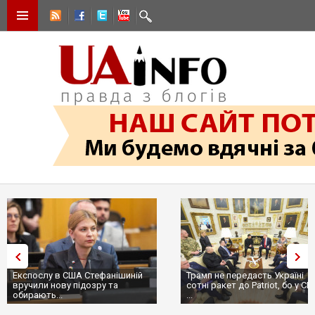
Експослу в США Стефанішиній
Трамп не передасть Україні
вручили нову підозру та
сотні ракет до Patriot, бо у С
обирають...
...