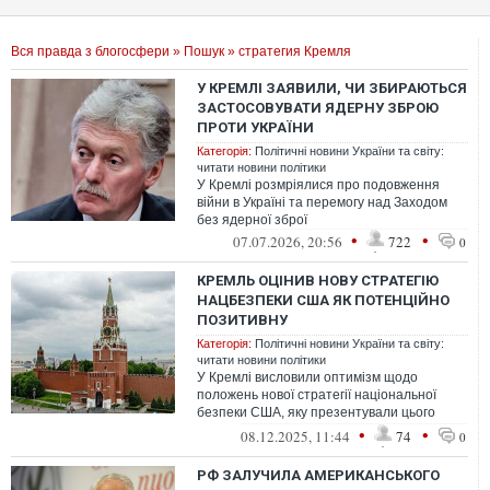
Вся правда з блогосфери
»
Пошук
» стратегия Кремля
У КРЕМЛІ ЗАЯВИЛИ, ЧИ ЗБИРАЮТЬСЯ
ЗАСТОСОВУВАТИ ЯДЕРНУ ЗБРОЮ
ПРОТИ УКРАЇНИ
Категорія:
Політичні новини України та світу:
читати новини політики
У Кремлі розмріялися про подовження
війни в Україні та перемогу над Заходом
без ядерної зброї
•
•
07.07.2026, 20:56
722
0
КРЕМЛЬ ОЦІНИВ НОВУ СТРАТЕГІЮ
НАЦБЕЗПЕКИ США ЯК ПОТЕНЦІЙНО
ПОЗИТИВНУ
Категорія:
Політичні новини України та світу:
читати новини політики
У Кремлі висловили оптимізм щодо
положень нової стратегії національної
безпеки США, яку презентували цього
тижня.
•
•
08.12.2025, 11:44
74
0
РФ ЗАЛУЧИЛА АМЕРИКАНСЬКОГО