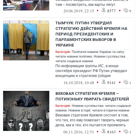
там – посмотреть, как карты лягут.
•
•
20.06.2019, 22:15
8577
9
ТЫМЧУК: ПУТИН УТВЕРДИЛ
СТРАТЕГИЮ ДЕЙСТВИЙ КРЕМЛЯ НА
ПЕРИОД ПРЕЗИДЕНТСКИХ И
ПАРЛАМЕНТСКИХ ВЫБОРОВ В
УКРАИНЕ
Категорія:
Політичні новини України та світу:
читати новини політики
,
Новини суспільства:
читати соціальні новини
По информации группы ИС, в конце
сентября президент РФ Путин утвердил
концепцию и стратегию (общие
направления) действий Кремля на период
•
•
16.10.2018, 10:48
9141
1
президентски...
ВЕКОВАЯ СТРАТЕГИЯ КРЕМЛЯ –
ПОТИХОНЬКУ УБИРАТЬ СВИДЕТЕЛЕЙ
Категорія:
Новини суспільства: читати соціальні
новини
,
Новини історії: читати історичні новини
Вековая стратегия Кремля состоит в том,
что тех, кто ему помогает творить черные
дела, как и тех, кто пытается проявлять
самостоятельность, он потихон...
•
•
06.11.2016, 12:51
8163
1