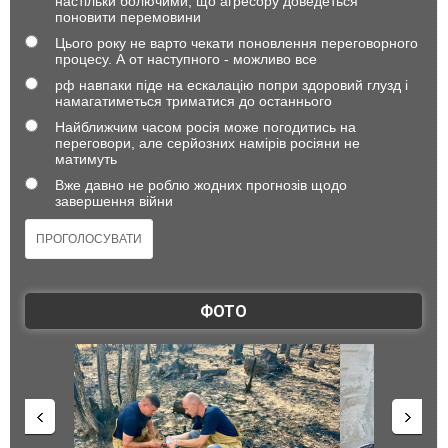
настільки болючими, що агресору доведеться
поновити перемовини
Цього року не варто чекати поновлення переговорного
процесу. А от наступного - можливо все
рф навпаки піде на ескалацію попри здоровий глузд і
намагатиметься триматися до останнього
Найближчим часом росія може погодитись на
переговори, але серйозних намірів росіяни не
матимуть
Вже давно не роблю жодних прогнозів щодо
завершення війни
ФОТО