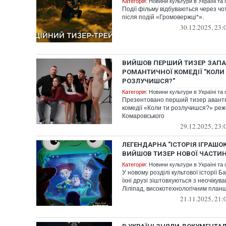
Категорія:
Новини культури в Україні та с
Події фільму відбуваються через чо
після подій «Громовержці*».
30.12.2025, 23:
ВИЙШОВ ПЕРШИЙ ТИЗЕР ЗАПА
РОМАНТИЧНОЇ КОМЕДІЇ "КОЛИ
РОЗЛУЧИШСЯ?"
Категорія:
Новини культури в Україні та с
Презентовано перший тизер авант
комедії «Коли ти розлучишся?» реж
Комаровського
29.12.2025, 23:
ЛЕГЕНДАРНА "ІСТОРІЯ ІГРАШО
ВИЙШОВ ТИЗЕР НОВОЇ ЧАСТИН
Категорія:
Новини культури в Україні та с
У новому розділі культової історії Ба
їхні друзі зіштовхуються з неочіку
Ліліпад, високотехнологічним планш
21.11.2025, 21: