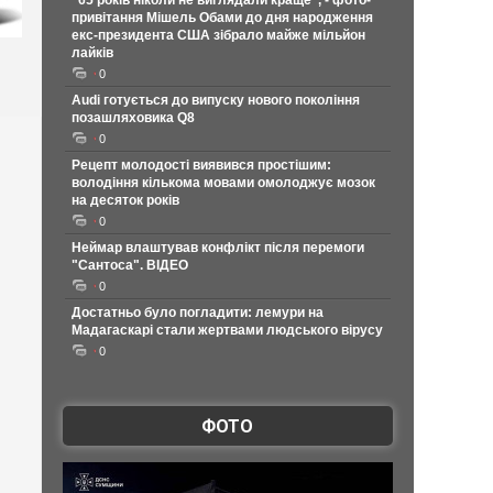
"65 років ніколи не виглядали краще", - фото-
привітання Мішель Обами до дня народження
екс-президента США зібрало майже мільйон
лайків
0
Audi готується до випуску нового покоління
позашляховика Q8
0
Рецепт молодості виявився простішим:
володіння кількома мовами омолоджує мозок
на десяток років
0
Неймар влаштував конфлікт після перемоги
"Сантоса". ВІДЕО
0
Достатньо було погладити: лемури на
Мадагаскарі стали жертвами людського вірусу
0
ФОТО