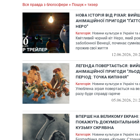
Вся правда з блогосфери
»
Пошук
» тизер
НОВА ІСТОРІЯ ВІД PIXAR: ВИЙ
АНІМАЦІЙНОЇ ПРИГОДИ "ҐАТТО
НЕРО"
Категорія:
Новини культури в Україні та с
Кмітливий чорний кіт Неро, який ро
забобонної Венеції, починає сумнів
прожив свої життя
12.06.2026, 20:
ЛЕГЕНДА ПОВЕРТАЄТЬСЯ: ВИЙ
АНІМАЦІЙНОЇ ПРИГОДИ "ЛЬО
ПЕРІОД: ТОЧКА КИПІННЯ"
Категорія:
Новини культури в Україні та с
Улюблена зграя повертається на вел
разу буде справді гаряче
05.06.2026, 21:
ВПЕРШЕ НА ВЕЛИКОМУ ЕКРАНІ: 
ПОКАЖУТЬ ДОКУМЕНТАЛЬНИЙ 
КУЗЬМУ СКРЯБІНА
Категорія:
Новини культури в Україні та с
Біографічна драма «Кузьма: Страш