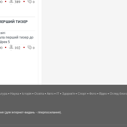
•
•
00
389
0
 ПЕРШИЙ ТИЗЕР
віті
вала перший тизер до
Шрек 5
•
•
00
102
0
ьтура
•
Наука
•
Історія
•
Освіта
•
Авто
•
IT
•
Здоров'я
•
Спорт
•
Фото
•
Відео
•
Огляд блог
я (для інтернет-видань - гіперпосилання).