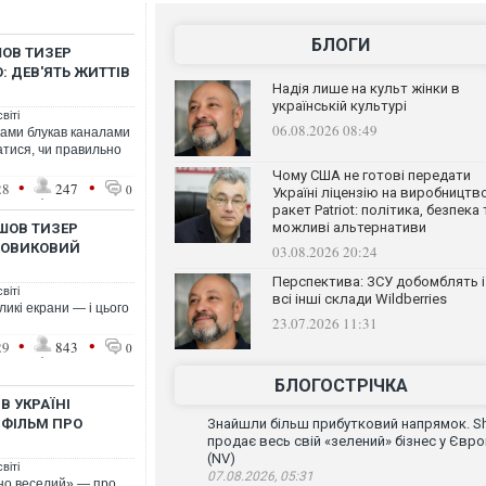
БЛОГИ
ШОВ ТИЗЕР
: ДЕВ'ЯТЬ ЖИТТІВ
Надія лише на культ жінки в
українській культурі
віті
06.08.2026 08:49
ками блукав каналами
атися, чи правильно
Чому США не готові передати
•
•
28
247
0
Україні ліцензію на виробництв
ракет Patriot: політика, безпека 
можливі альтернативи
ШОВ ТИЗЕР
ДОВИКОВИЙ
03.08.2026 20:24
Перспектива: ЗСУ добомблять і
віті
всі інші склади Wildberries
икі екрани — і цього
23.07.2026 11:31
•
•
29
843
0
БЛОГОСТРІЧКА
В УКРАЇНІ
ФІЛЬМ ПРО
Знайшли більш прибутковий напрямок. Sh
продає весь свій «зелений» бізнес у Євро
(NV)
віті
07.08.2026, 05:31
но веселий» — про