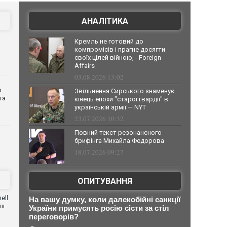
АНАЛІТИКА
Кремль не готовий до
компромісів і прагне досягти
своїх цілей війною, - Foreign
Affairs
03.08.2026 13:02
о
Звільнення Сирського знаменує
та
кінець епохи "старої гвардії" в
українській армії — NYT
23.07.2026 10:32
Повний текст резонансного
брифінга Михайла Федорова
18.07.2026 09:27
ОПИТУВАННЯ
ell
На вашу думку, коли далекобійні санкції
пі
України примусять росію сісти за стіл
переговорів?