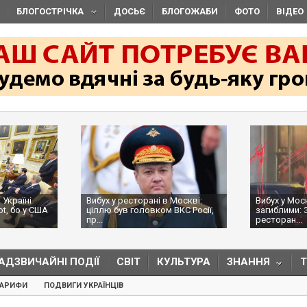
БЛОГОСТРІЧКА
ДОСЬЄ
БЛОГОЖАБИ
ФОТО
ВІДЕО
 Україні
Вибух у ресторані в Москві:
Вибух у Мос
ot, бо у США
ціллю був головком ВКС Росії,
загиблими: 
пр...
ресторан...
АДЗВИЧАЙНІ ПОДІЇ
СВІТ
КУЛЬТУРА
ЗНАННЯ
ТАРИФИ
ПОДВИГИ УКРАЇНЦІВ