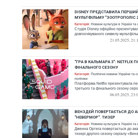
DISNEY ПРЕДСТАВИЛА ПЕРШИЙ
МУЛЬТФІЛЬМУ "ЗООТРОПОЛІС 2
Категорія:
Новини культури в Україні та с
Студія Disney офіційно презентув
довгоочікуваного сиквелу мультфіл
21.05.2025, 21:
"ГРА В КАЛЬМАРА 3": NETFLIX 
ФІНАЛЬНОГО СЕЗОНУ
Категорія:
Політичні новини України та с
політики
Платформа Netflix презентувала п
третього та фінального сезону сері
06.05.2025, 23:
ВЕНЗДЕЙ ПОВЕРТАЄТЬСЯ ДО А
"НЕВЕРМОР". ТИЗЕР
Категорія:
Новини культури в Україні та с
Дженна Ортега повертається до ак
тизері другого сезону серіалу «Ве