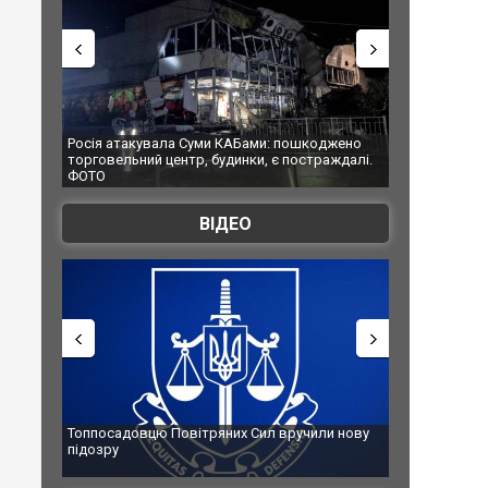
КАБами: пошкоджено
Українські надзвичайники врятували козуленя
динки, є постраждалі.
під час ліквідації масштабної лісової пожежі у
Франції
ВІДЕО
них Сил вручили нову
Сили оборони уразили Ярославський НПЗ:
губернатор регіону заявив про наймасштабніш
атаку. ВІДЕО