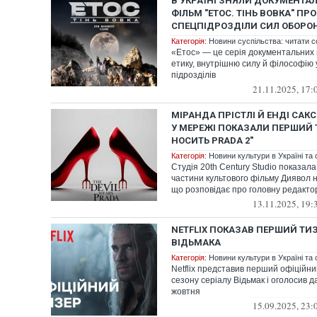
В УКРАЇНІ ЗНЯЛИ ДОКУМЕНТА
ФІЛЬМ "ЕТОС. ТІНЬ ВОВКА" ПРО
СПЕЦПІДРОЗДІЛИ СИЛ ОБОРО
Категорія:
Новини суспільства: читати с
«Етос» — це серія документальних 
етику, внутрішню силу й філософію 
підрозділів
21.11.2025, 17:
МІРАНДА ПРІСТЛІ Й ЕНДІ САК
У МЕРЕЖІ ПОКАЗАЛИ ПЕРШИЙ 
НОСИТЬ PRADA 2"
Категорія:
Новини культури в Україні та с
Студія 20th Century Studio показал
частини культового фільму Диявол н
що розповідає про головну редактор
13.11.2025, 19:
NETFLIX ПОКАЗАВ ПЕРШИЙ ТИЗ
ВІДЬМАКА
Категорія:
Новини культури в Україні та с
Netflix представив перший офіційни
сезону серіалу Відьмак і оголосив д
жовтня
15.09.2025, 23: