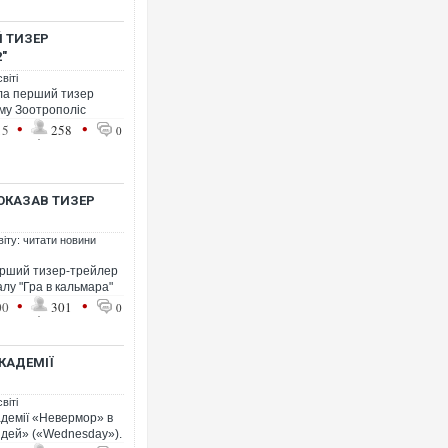
 ТИЗЕР
"
віті
ала перший тизер
ьму Зоотрополіс
•
•
15
258
0
ПОКАЗАВ ТИЗЕР
віту: читати новини
ерший тизер-трейлер
алу "Гра в кальмара"
•
•
00
301
0
КАДЕМІЇ
віті
адемії «Невермор» в
нздей» («Wednesday»).