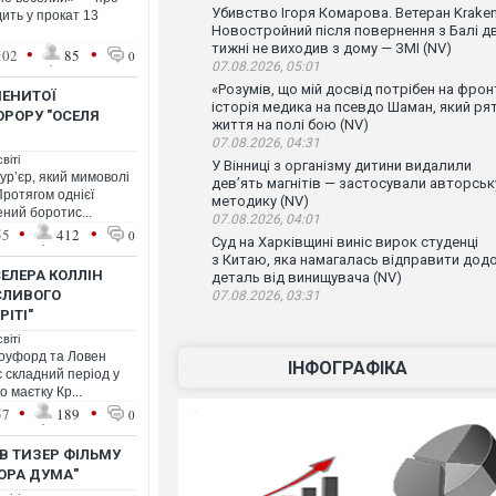
Убивство Ігоря Комарова. Ветеран Krake
ить у прокат 13
Новостройний після повернення з Балі д
тижні не виходив з дому — ЗМІ (NV)
•
•
:02
85
0
07.08.2026, 05:01
«Розумів, що мій досвід потрібен на фронт
ЕНИТОЇ
історія медика на псевдо Шаман, який ря
РОРУ "ОСЕЛЯ
життя на полі бою (NV)
07.08.2026, 04:31
віті
У Вінниці з організму дитини видалили
ур’єр, який мимоволі
дев’ять магнітів — застосували авторськ
Протягом однієї
методику (NV)
ений боротис...
07.08.2026, 04:01
•
•
55
412
0
Суд на Харківщині виніс вирок студенці
з Китаю, яка намагалась відправити дод
СЕЛЕРА КОЛЛІН
деталь від винищувача (NV)
СЛИВОГО
07.08.2026, 03:31
РІТІ"
віті
Кроуфорд та Ловен
ІНФОГРАФІКА
 складний період у
 маєтку Кр...
•
•
57
189
0
В ТИЗЕР ФІЛЬМУ
ОРА ДУМА"