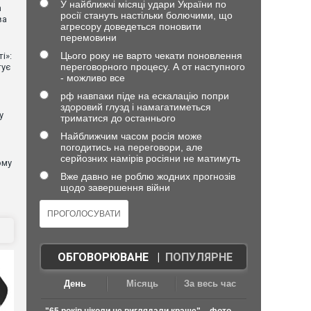
У найближчі місяці удари України по
n
росії стануть настільки болючими, що
ва
агресору доведеться поновити
перемовини
Цього року не варто чекати поновлення
і»:
переговорного процесу. А от наступного
тує
- можливо все
рф навпаки піде на ескалацію попри
здоровий глузд і намагатиметься
у
триматися до останнього
Найближчим часом росія може
погодитись на переговори, але
серйозних намірів росіяни не матимуть
ому
Вже давно не роблю жодних прогнозів
щодо завершення війни
ОБГОВОРЮВАНЕ
|
ПОПУЛЯРНЕ
День
Місяць
За весь час