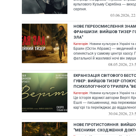
культового Кузьму Скрябіна — виход
серпня.
03.06.2026, 22
НОВЕ ПЕРЕОСМИСЛЕННЯ ЗНАМ
ФРАНШИЗИ: ВИЙШОВ ТИЗЕР ГО
ЗЛА"
Категорія:
Новини культури в Україні та с
Браян (Остін Абрамс) — медичний к
опиняється у самому центрі хаосу. 
фатальної й жахливої ночі він змуш
08.05.2026, 23:
ЕКРАНІЗАЦІЯ СВІТОВОГО БЕСТ
ГУВЕР: ВИЙШОВ ТИЗЕР СПОКУ
ПСИХОЛОГІЧНОГО ТРИЛЕРА "ВЕ
Категорія:
Новини культури в Україні та с
Це історія відомої авторки Веріті 
Ешлі — письменниці, яка переживає
кар’єрі та переїжджає до віддаленого
30.04.2026, 23:
НОВЕ ПРОТИСТОЯННЯ: ВИЙШО
"МЕСНИКИ: СХОДЖЕННЯ ДОКТ