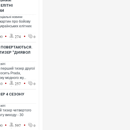
ЛЬНИЙ
 ЕЛІТНІ
НИ
оціальні новини
картин про бойову
українських елітних
•
•
00
274
0
Росія атакувала Суми 
торговельний центр, бу
ФОТО
С ПОВЕРТАЮТЬСЯ.
ТИЗЕР "ДИЯВОЛ
віті
а перший тизер другої
осить Prada,
ку модного жу...
•
•
30
257
0
ЕР 4 СЕЗОНУ
віті
й тизер четвертого
ату виходу - 30
Топпосадовцю Повітря
підозру
•
•
00
597
0