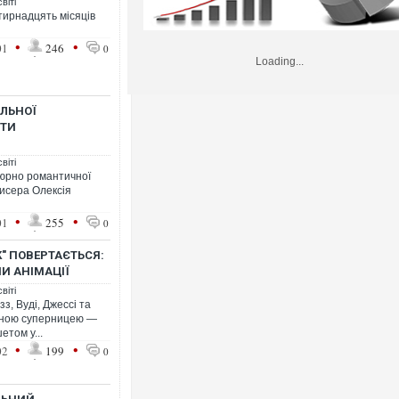
віті
тирнадцять місяців
•
•
01
246
0
Loading...
ЛЬНОЇ
 ТИ
віті
юрно романтичної
исера Олексія
•
•
01
255
0
К" ПОВЕРТАЄТЬСЯ:
И АНІМАЦІЇ
віті
зз, Вуді, Джессі та
ваною суперницею —
етом у...
•
•
02
199
0