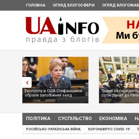
ГОЛОВНА
ОГЛЯД БЛОГОСФЕРИ
ОГЛЯД БЛОГОЖАБ
Експослу в США Стефанішиній
Трамп не передасть
обрали запобіжний захід
сотні ракет до Patri
...
ПОЛІТИКА
СУСПІЛЬСТВО
ЕКОНОМІКА
Н
РОСІЙСЬКО-УКРАЇНСЬКА ВІЙНА
КОРОНАВІРУС COVID-19