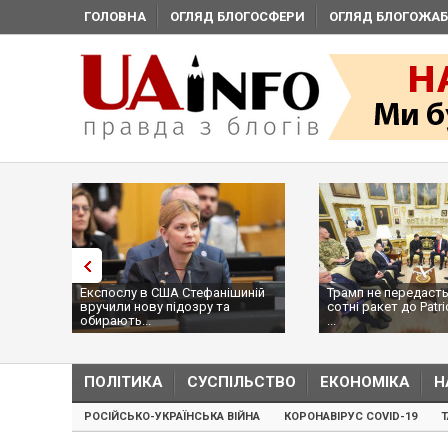
ГОЛОВНА
ОГЛЯД БЛОГОСФЕРИ
ОГЛЯД БЛОГОЖАБ
Експослу в США Стефанішиній
Трамп не передасть
вручили нову підозру та
сотні ракет до Patri
обирають...
...
ПОЛІТИКА
СУСПІЛЬСТВО
ЕКОНОМІКА
Н
РОСІЙСЬКО-УКРАЇНСЬКА ВІЙНА
КОРОНАВІРУС COVID-19