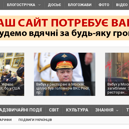
БЛОГОСТРІЧКА
ДОСЬЄ
БЛОГОЖАБИ
ФОТО
ВІДЕО
 Україні
Вибух у ресторані в Москві:
Вибух у Мос
ot, бо у США
ціллю був головком ВКС Росії,
загиблими: 
пр...
ресторан...
АДЗВИЧАЙНІ ПОДІЇ
СВІТ
КУЛЬТУРА
ЗНАННЯ
ТАРИФИ
ПОДВИГИ УКРАЇНЦІВ