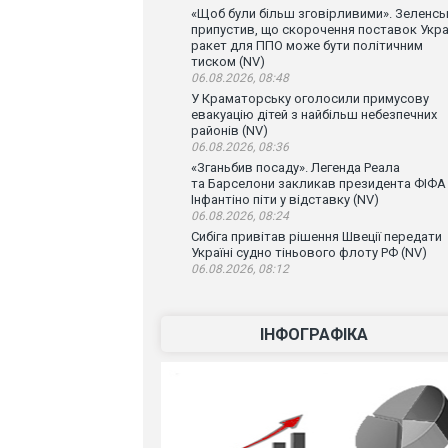
«Щоб були більш зговірливими». Зеленсь
припустив, що скорочення поставок Укра
ракет для ППО може бути політичним
тиском (NV)
06.08.2026, 08:48
У Краматорську оголосили примусову
евакуацію дітей з найбільш небезпечних
районів (NV)
06.08.2026, 08:36
«Зганьбив посаду». Легенда Реала
та Барселони закликав президента ФІФА
Інфантіно піти у відставку (NV)
06.08.2026, 08:24
Сибіга привітав рішення Швеції передати
Україні судно тіньового флоту РФ (NV)
06.08.2026, 08:12
ІНФОГРАФІКА