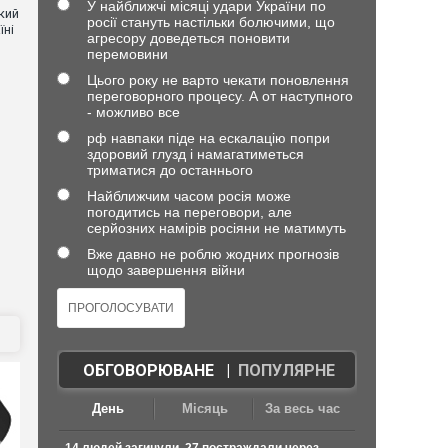
У найближчі місяці удари України по
кий
росії стануть настільки болючими, що
їні
агресору доведеться поновити
перемовини
Цього року не варто чекати поновлення
переговорного процесу. А от наступного
- можливо все
рф навпаки піде на ескалацію попри
здоровий глузд і намагатиметься
триматися до останнього
Найближчим часом росія може
погодитись на переговори, але
серйозних намірів росіяни не матимуть
Вже давно не роблю жодних прогнозів
щодо завершення війни
ОБГОВОРЮВАНЕ
|
ПОПУЛЯРНЕ
День
Місяць
За весь час