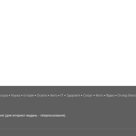
ьтура
•
Наука
•
Історія
•
Освіта
•
Авто
•
IT
•
Здоров'я
•
Спорт
•
Фото
•
Відео
•
Огляд блог
я (для інтернет-видань - гіперпосилання).