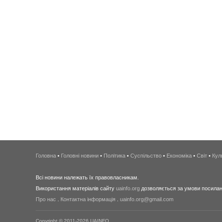
Головна
•
Головні новини
•
Політика
•
Суспільство
•
Економіка
•
Світ
•
Кул
Всі новини належать їх правовласникам.
Використання матеріалів сайту
uainfo.org
дозволяється за умови посиланн
Про нас
.
Контактна інформація
.
uainfo.org@gmail.com
Copyright © 2011-2026 UAINFO.