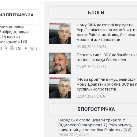
БЛОГИ
ИЛ ПЕНТХАУС ЗА
Чому США не готові передати
оціальні новини
Україні ліцензію на виробництв
йтсбридж, продан
ракет Patriot: політика, безпека 
айд-парк за
можливі альтернативи
нии сумму в 136
03.08.2026 20:24
•
•
01
761
1
Перспектива: ЗСУ добомблять і
всі інші склади Wildberries
23.07.2026 11:31
“Нова кров” чи вимушений хід?
Чому Драпатий очолив ЗСУ на п
суспільних протестів
22.07.2026 20:36
БЛОГОСТРІЧКА
Перед цим оголошували тривогу. У
Підмосков'ї загорівся НДІ Роскосмосу,
причетний до розробок балістики (NV)
06.08.2026, 09:00