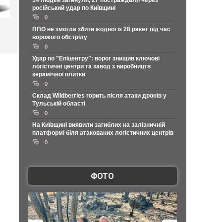
14 людей загинули, 27 постраждали через
російський удар по Київщині
0
ППО не змогла збити жодної із 28 ракет під час
ворожого обстрілу
0
Удар по "Епіцентру": ворог знищив ключові
логістичні центри та завод з виробництв
керамічної плитки
0
Склад Wildberries горить після атаки дронів у
Тульській області
0
На Київщині виявили загиблих на залізничній
платформі біля атакованих логістичних центрів
0
ФОТО