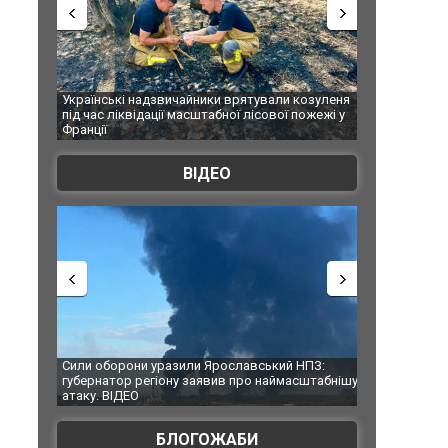
Українські надзвичайники врятували козуленя
СБУ за сприян
під час ліквідації масштабної лісової пожежі у
Болгарії затр
Франції
ФОТО
ВІДЕО
Сили оборони уразили Ярославський НПЗ:
Неймар влашт
губернатор регіону заявив про наймасштабнішу
"Сантоса". ВІ
атаку. ВІДЕО
БЛОГОЖАБИ