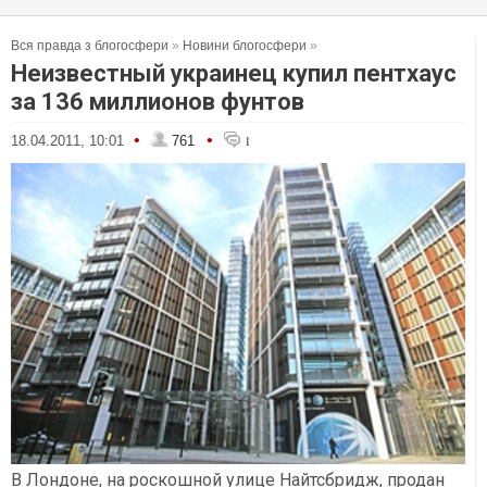
Вся правда з блогосфери
»
Новини блогосфери
»
Неизвестный украинец купил пентхаус
за 136 миллионов фунтов
•
•
18.04.2011, 10:01
761
1
В Лондоне, на роскошной улице Найтсбридж, продан