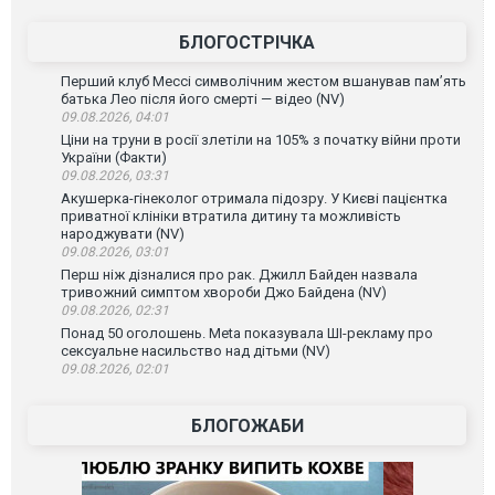
БЛОГОСТРІЧКА
Перший клуб Мессі символічним жестом вшанував пам’ять
батька Лео після його смерті — відео (NV)
09.08.2026, 04:01
Ціни на труни в росії злетіли на 105% з початку війни проти
України (Факти)
09.08.2026, 03:31
Акушерка-гінеколог отримала підозру. У Києві пацієнтка
приватної клініки втратила дитину та можливість
народжувати (NV)
09.08.2026, 03:01
Перш ніж дізналися про рак. Джилл Байден назвала
тривожний симптом хвороби Джо Байдена (NV)
09.08.2026, 02:31
Понад 50 оголошень. Meta показувала ШІ-рекламу про
сексуальне насильство над дітьми (NV)
09.08.2026, 02:01
БЛОГОЖАБИ