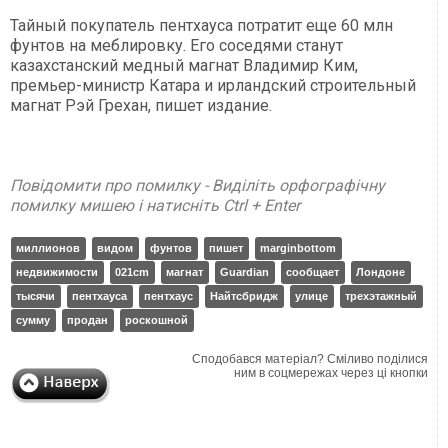
Тайный покупатель пентхауса потратит еще 60 млн
фунтов на меблировку. Его соседями станут
казахстанский медный магнат Владимир Ким,
премьер-министр Катара и ирландский строительный
магнат Рэй Грехан, пишет издание.
Повідомити про помилку - Виділіть орфографічну
помилку мишею і натисніть Ctrl + Enter
миллионов
видом
фунтов
пишет
marginbottom
недвижимости
021cm
магнат
Guardian
сообщает
Лондоне
тысячи
пентхауса
пентхаус
Найтсбридж
улице
трехэтажный
сумму
продан
роскошной
Сподобався матеріал? Сміливо поділися
ним в соцмережах через ці кнопки