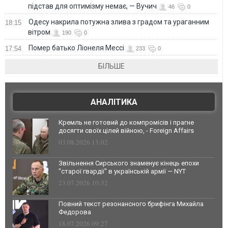
підстав для оптимізму немає, — Вучич
46
0
Одесу накрила потужна злива з градом та ураганним
18:15
вітром
190
0
Помер батько Ліонеля Мессі
17:54
233
0
БІЛЬШЕ
АНАЛІТИКА
Кремль не готовий до компромісів і прагне
досягти своїх цілей війною, - Foreign Affairs
03.08.2026 13:02
Звільнення Сирського знаменує кінець епохи
"старої гвардії" в українській армії — NYT
23.07.2026 10:32
Повний текст резонансного брифінга Михайла
Федорова
18.07.2026 09:27