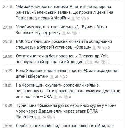
"Ми займаємося папірцями. А летить не паперова
21:18
ракета", - Зеленський заявив, що просив ліцензії на
Patriot ще у перший рік війни
52
0
"Зробимо все, що в наших силах", - Вучич обіцяв
20:39
Зеленському підтримку
58
0
ВМС ЗСУ знищили російські об'єкти та обладнання
20:16
спецназу на буровій установці «Сиваш»
79
0
Остаточна точка без повернень: Олександр Усік
19:50
анонсував свій прощальний поєдинок
361
0
Нова Зеландія ввела санкції проти РФ за викрадення
19:25
дітей і кібератаки
26
0
На Херсонщині окупанти розпочали «вільне
19:01
полювання» на автотранспорт за допомогою дронів на
оптоволокні — ОВА
76
0
Туреччина обмежила рух комерційних суден у Чорне
18:45
море через Дарданелли через атаки БПЛА —
Bloomberg
74
0
Сербія хоче якнайшвидшого завершення війни, але
18:38