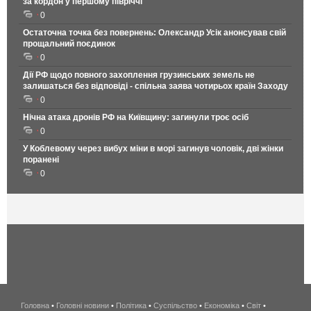
за кордон у першому півріччі
0
Остаточна точка без повернень: Олександр Усік анонсував свій
прощальний поєдинок
0
Дії РФ щодо повного захоплення грузинських земель не
залишаться без відповіді - спільна заява чотирьох країн Заходу
0
Нічна атака дронів РФ на Київщину: загинули троє осіб
0
У Коблевому через вибух міни в морі загинув чоловік, дві жінки
поранені
0
Головна
•
Головні новини
•
Політика
•
Суспільство
•
Економіка
беспроводной
•
Світ
•