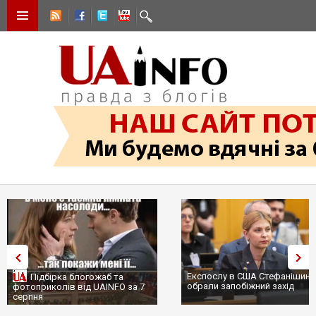
Експослу в США Стефанішині
Підбірка блогожаб та
обрали запобіжний захід
фотоприколів від UAINFO за 7
серпня