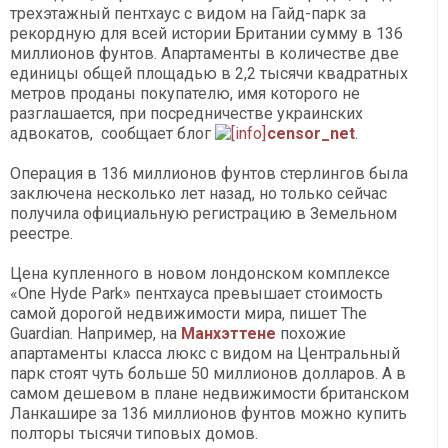
трехэтажный пентхаус с видом на Гайд-парк за
рекордную для всей истории Британии сумму в 136
миллионов фунтов. Апартаменты в количестве две
единицы общей площадью в 2,2 тысячи квадратных
метров проданы покупателю, имя которого не
разглашается, при посредничестве украинских
адвокатов, сообщает блог
censor_net
.
Операция в 136 миллионов фунтов стерлингов была
заключена несколько лет назад, но только сейчас
получила официальную регистрацию в Земельном
реестре.
Цена купленного в новом лондонском комплексе
«One Hyde Park» пентхауса превышает стоимость
самой дорогой недвижимости мира, пишет The
Guardian. Например, на
Манхэттене
похожие
апартаменты класса люкс с видом на Центральный
парк стоят чуть больше 50 миллионов долларов. А в
самом дешевом в плане недвижимости британском
Ланкашире за 136 миллионов фунтов можно купить
полторы тысячи типовых домов.