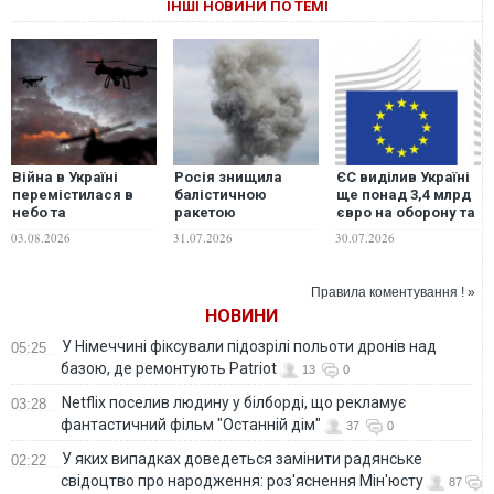
ІНШІ НОВИНИ ПО ТЕМІ
Війна в Україні
Росія знищила
ЄС виділив Україні
перемістилася в
балістичною
ще понад 3,4 млрд
небо та
ракетою
євро на оборону та
перетворилася на
американський
озброєння
03.08.2026
31.07.2026
30.07.2026
битву дронів, - The
завод
Guardian
з виробництва
дронів у Києві –
Правила коментування ! »
The Guardian
НОВИНИ
У Німеччині фіксували підозрілі польоти дронів над
05:25
базою, де ремонтують Patriot
13
0
Netflix поселив людину у білборді, що рекламує
03:28
фантастичний фільм "Останній дім"
37
0
У яких випадках доведеться замінити радянське
02:22
свідоцтво про народження: роз'яснення Мін'юсту
87