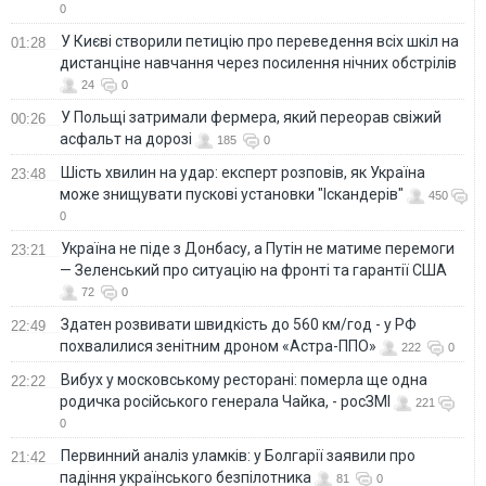
0
У Києві створили петицію про переведення всіх шкіл на
01:28
дистанціне навчання через посилення нічних обстрілів
24
0
У Польщі затримали фермера, який переорав свіжий
00:26
асфальт на дорозі
185
0
Шість хвилин на удар: експерт розповів, як Україна
23:48
може знищувати пускові установки "Іскандерів"
450
0
Україна не піде з Донбасу, а Путін не матиме перемоги
23:21
— Зеленський про ситуацію на фронті та гарантії США
72
0
Здатен розвивати швидкість до 560 км/год - у РФ
22:49
похвалилися зенітним дроном «Астра-ППО»
222
0
Вибух у московському ресторані: померла ще одна
22:22
родичка російського генерала Чайка, - росЗМІ
221
0
Первинний аналіз уламків: у Болгарії заявили про
21:42
падіння українського безпілотника
81
0