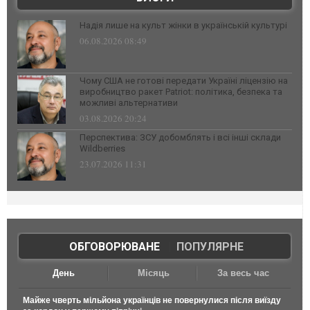
Надія лише на культ жінки в українській культурі
06.08.2026 08:49
Чому США не готові передати Україні ліцензію на
виробництво ракет Patriot: політика, безпека та
можливі альтернативи
03.08.2026 20:24
Перспектива: ЗСУ добомблять і всі інші склади
Wildberries
23.07.2026 11:31
ОБГОВОРЮВАНЕ
|
ПОПУЛЯРНЕ
День
Місяць
За весь час
Майже чверть мільйона українців не повернулися після виїзду