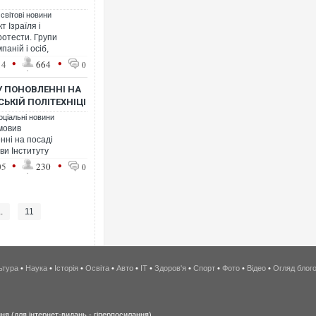
 світові новини
 Ізраїля і
отести. Групи
паній і осіб,
•
•
14
664
0
У ПОНОВЛЕННІ НА
ЬКІЙ ПОЛІТЕХНІЦІ
оціальні новини
мовив
нні на посаді
ви Інституту
•
•
05
230
0
..
11
ьтура
•
Наука
•
Історія
•
Освіта
•
Авто
•
IT
•
Здоров'я
•
Спорт
•
Фото
•
Відео
•
Огляд блог
я (для інтернет-видань - гіперпосилання).