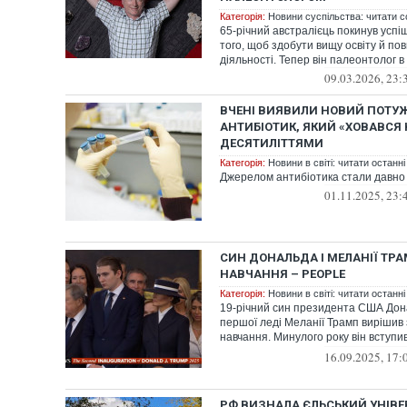
Категорія:
Новини суспільства: читати с
65-річний австралієць покинув успі
того, щоб здобути вищу освіту й пов
діяльності. Тепер він палеонтолог в 
09.03.2026, 23:
ВЧЕНІ ВИЯВИЛИ НОВИЙ ПОТУ
АНТИБІОТИК, ЯКИЙ «ХОВАВСЯ 
ДЕСЯТИЛІТТЯМИ
Категорія:
Новини в світі: читати останні
Джерелом антибіотика стали давно в
01.11.2025, 23:
СИН ДОНАЛЬДА І МЕЛАНІЇ ТР
НАВЧАННЯ – PEOPLE
Категорія:
Новини в світі: читати останні
19-річний син президента США Дон
першої леді Меланії Трамп вирішив 
навчання. Минулого року він вступи
Ст...
16.09.2025, 17:
РФ ВИЗНАЛА ЄЛЬСЬКИЙ УНІВЕ