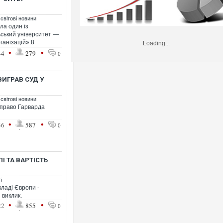
 світові новини
ла один із
ський університет —
ганізацій».8
Loading...
•
•
44
279
0
ВИГРАВ СУД У
 світові новини
 право Гарварда
•
•
36
587
0
ПІ ТА ВАРТІСТЬ
і
ладі Європи -
 виклик.
•
•
22
855
0