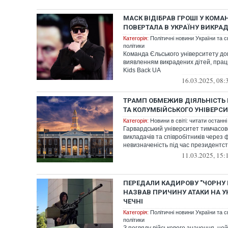
МАСК ВІДІБРАВ ГРОШІ У КОМА
ПОВЕРТАЛА В УКРАЇНУ ВИКРАД
Категорія:
Політичні новини України та с
політики
Команда Єльського університету до
виявленням викрадених дітей, прац
Kids Back UA
16.03.2025, 08:
ТРАМП ОБМЕЖИВ ДІЯЛЬНІСТЬ
ТА КОЛУМБІЙСЬКОГО УНІВЕРСИТ
Категорія:
Новини в світі: читати останні
Гарвардський університет тимчасов
викладачів та співробітників через 
невизначеність під час президентс
11.03.2025, 15:
ПЕРЕДАЛИ КАДИРОВУ "ЧОРНУ М
НАЗВАВ ПРИЧИНУ АТАКИ НА У
ЧЕЧНІ
Категорія:
Політичні новини України та с
політики