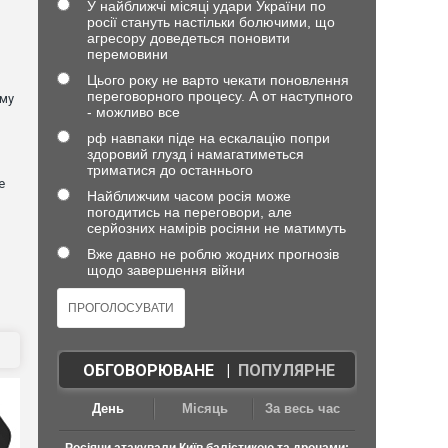
У найближчі місяці удари України по
росії стануть настільки болючими, що
агресору доведеться поновити
перемовини
Цього року не варто чекати поновлення
переговорного процесу. А от наступного
ому
- можливо все
рф навпаки піде на ескалацію попри
здоровий глузд і намагатиметься
триматися до останнього
е
Найближчим часом росія може
погодитись на переговори, але
серйозних намірів росіяни не матимуть
Вже давно не роблю жодних прогнозів
щодо завершення війни
ОБГОВОРЮВАНЕ
|
ПОПУЛЯРНЕ
День
Місяць
За весь час