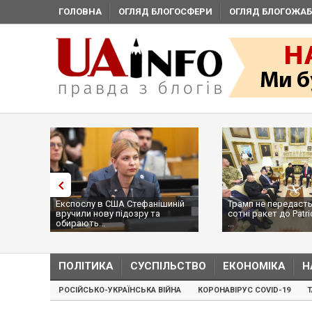
ГОЛОВНА
ОГЛЯД БЛОГОСФЕРИ
ОГЛЯД БЛОГОЖАБ
Експослу в США Стефанішиній
Трамп не передасть
вручили нову підозру та
сотні ракет до Patri
обирають...
...
ПОЛІТИКА
СУСПІЛЬСТВО
ЕКОНОМІКА
Н
РОСІЙСЬКО-УКРАЇНСЬКА ВІЙНА
КОРОНАВІРУС COVID-19