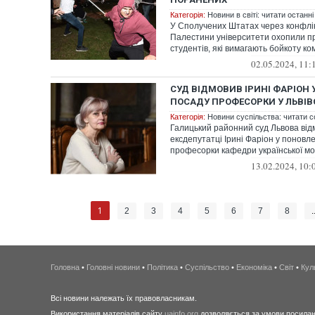
Категорія:
Новини в світі: читати останні
У Сполучених Штатах через конфлікт
Палестини університети охопили пр
студентів, які вимагають бойкоту ком
пов’язан...
02.05.2024, 11:
СУД ВІДМОВИВ ІРИНІ ФАРІОН 
ПОСАДУ ПРОФЕСОРКИ У ЛЬВІВС
Категорія:
Новини суспільства: читати с
Галицький районний суд Львова від
ексдепутатці Ірині Фаріон у поновле
професорки кафедри української мо
гуманітарних нау...
13.02.2024, 10:
1
2
3
4
5
6
7
8
.
Головна
•
Головні новини
•
Політика
•
Суспільство
•
Економіка
•
Світ
•
Кул
Всі новини належать їх правовласникам.
Використання матеріалів сайту
uainfo.org
дозволяється за умови посиланн