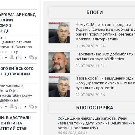
БЛОГИ
АР'ЄРА". АРНОЛЬД
ЧЕСНИЙ
Чому США не готові передати
ОМУ З
Україні ліцензію на виробництв
АНДІЇ
ракет Patriot: політика, безпека 
віті
можливі альтернативи
ценеггер отримав
03.08.2026 20:24
верситеті Ольстера
о внесок у ...
Перспектива: ЗСУ добомблять і
•
•
00
139
0
всі інші склади Wildberries
23.07.2026 11:31
ОГО КИЇВСЬКОГО
ННІ ДЕРЖАВНИХ
“Нова кров” чи вимушений хід?
Чому Драпатий очолив ЗСУ на п
оціальні новини
суспільних протестів
ія та Офіс
22.07.2026 20:36
и масштабну схему
ділених на
•
•
19
288
0
БЛОГОСТРІЧКА
: В АВСТРАЛІЇ
Сонце ще не найбільша загроза. Учені
ВСЯ ЙТИ НА
назвали точну дату, коли на Землі зникне
остання рослина (NV)
ИТЕТУ Й СТАВ
06.08.2026, 05:31