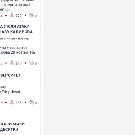
й удар не має жодної
знаходити на полі
б'явл...
•
•
44
777
0
А ПІСЛЯ АТАКИ
ЦНАЗУ КАДИРОВА
віту: читати новини
у на університет
ирова 29 жовтня. На
•
•
22
260
0
ІВЕРСИТЕТ
віту.
 РФ у Чечні.
•
•
35
335
0
УВАЛИ БІЙКИ
 ДЕСЯТКИ