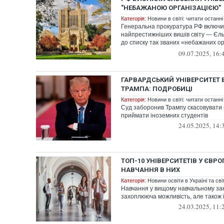
"НЕБАЖАНОЮ ОРГАНІЗАЦІЄЮ"
Категорія:
Новини в світі: читати останні
Генеральна прокуратура РФ включи
найпрестижніших вишів світу — Єль
до списку так званих «небажаних ор
липня Г...
09.07.2025, 16:
ГАРВАРДСЬКИЙ УНІВЕРСИТЕТ 
ТРАМПА: ПОДРОБИЦІ
Категорія:
Новини в світі: читати останні
Суд заборонив Трампу скасовувати
приймати іноземних студентів
24.05.2025, 14:
ТОП-10 УНІВЕРСИТЕТІВ У ЄВРО
НАВЧАННЯ В НИХ
Категорія:
Новини освіти в Україні та світ
Навчання у вищому навчальному зак
захоплююча можливість, але також і
24.03.2025, 11: