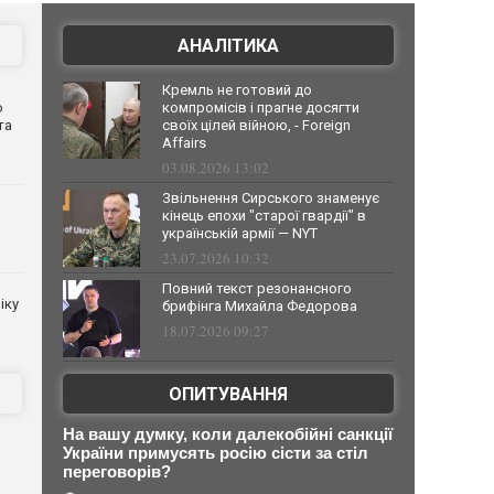
АНАЛІТИКА
Кремль не готовий до
о
компромісів і прагне досягти
та
своїх цілей війною, - Foreign
Affairs
03.08.2026 13:02
Звільнення Сирського знаменує
кінець епохи "старої гвардії" в
українській армії — NYT
23.07.2026 10:32
Повний текст резонансного
іку
брифінга Михайла Федорова
18.07.2026 09:27
ОПИТУВАННЯ
На вашу думку, коли далекобійні санкції
України примусять росію сісти за стіл
переговорів?