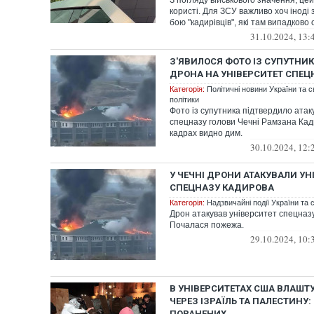
З погляду військового значення, це
користі. Для ЗСУ важливо хоч іноді 
бою "кадирівців", які там випадково о
31.10.2024, 13:
З'ЯВИЛОСЯ ФОТО ІЗ СУПУТНИК
ДРОНА НА УНІВЕРСИТЕТ СПЕ
Категорія:
Політичні новини України та с
політики
Фото із супутника підтвердило атак
спецназу голови Чечні Рамзана Кад
кадрах видно дим.
30.10.2024, 12:
У ЧЕЧНІ ДРОНИ АТАКУВАЛИ УН
СПЕЦНАЗУ КАДИРОВА
Категорія:
Надзвичайні події України та с
Дрон атакував університет спецназу
Почалася пожежа.
29.10.2024, 10:
В УНІВЕРСИТЕТАХ США ВЛАШТ
ЧЕРЕЗ ІЗРАЇЛЬ ТА ПАЛЕСТИНУ:
ПОРАНЕНИХ