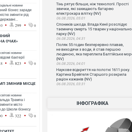
Тінь рятує більше, ніж технології. Прості
оціальні новини
звички, які захищають батарею
шний бізнес заради
електрокара влітку (NV)
ністю змінити рід
06.08.2026, 05:01
державні...
•
•
Слоників шкода. Влада Кенії розслідує
30
299
0
таємничу смерть 15 тварин у національн
парку (NV)
ЖНИЙ
06.08.2026, 04:31
НА ОЧАХ»
Поляк 55 годин безперервно плавав,
не виходячи з води, й став першою
 світові новини
людиною, яка переплила Балтійське мор
ідомі бактерії
(NV)
•
•
48
823
0
06.08.2026, 04:01
Наукове відкриття на полотні 1611 року.
Картина Брейгеля Старшого розкрила
раціон кажанів (NV)
АМП ЗМІНИВ МІСЦЕ
06.08.2026, 03:31
 світові новини
альда Трампа і
ІНФОГРАФІКА
змінити місто
в до Школи бізнесу
•
•
00
322
0
РСИТЕТ