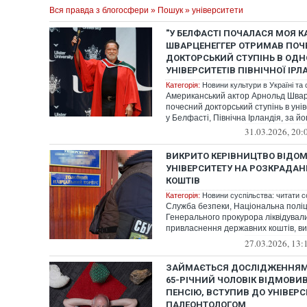
Вся правда з блогосфери
»
Пошук
» університети
"У БЕЛФАСТІ ПОЧАЛАСЯ МОЯ К
ШВАРЦЕНЕГГЕР ОТРИМАВ ПО
ДОКТОРСЬКИЙ СТУПІНЬ В ОДН
УНІВЕРСИТЕТІВ ПІВНІЧНОЇ ІРЛ
Категорія:
Новини культури в Україні та с
Американський актор Арнольд Швар
почесний докторський ступінь в уні
у Белфасті, Північна Ірландія, за йог
31.03.2026, 20:
ВИКРИТО КЕРІВНИЦТВО ВІДОМ
УНІВЕРСИТЕТУ НА РОЗКРАДА
КОШТІВ
Категорія:
Новини суспільства: читати с
Служба безпеки, Національна поліц
Генерального прокурора ліквідувал
привласнення державних коштів, ви
фінансуванн...
27.03.2026, 13:
ЗАЙМАЄТЬСЯ ДОСЛІДЖЕННЯМИ
65-РІЧНИЙ ЧОЛОВІК ВІДМОВИ
ПЕНСІЮ, ВСТУПИВ ДО УНІВЕРС
ПАЛЕОНТОЛОГОМ