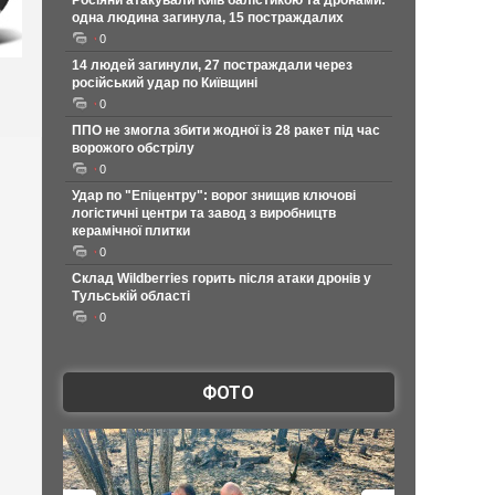
Росіяни атакували Київ балістикою та дронами:
одна людина загинула, 15 постраждалих
0
14 людей загинули, 27 постраждали через
російський удар по Київщині
0
ППО не змогла збити жодної із 28 ракет під час
ворожого обстрілу
0
Удар по "Епіцентру": ворог знищив ключові
логістичні центри та завод з виробництв
керамічної плитки
0
Склад Wildberries горить після атаки дронів у
Тульській області
0
ФОТО