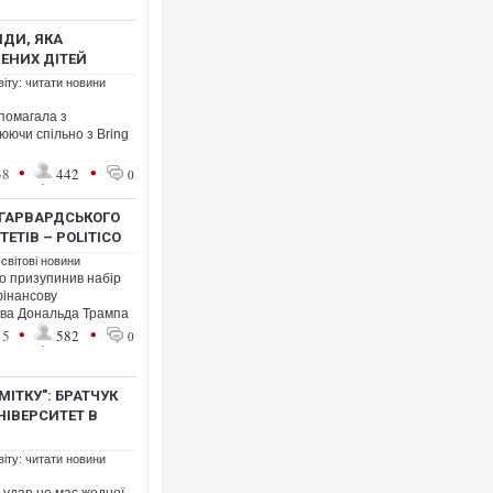
НДИ, ЯКА
ЕНИХ ДІТЕЙ
віту: читати новини
Українські надзвичайники вр
помагала з
під час ліквідації масштабної
юючи спільно з Bring
Франції
•
•
38
442
0
 ГАРВАРДСЬКОГО
ЕТІВ – POLITICO
 світові новини
о призупинив набір
фінансову
тва Дональда Трампа
•
•
15
582
0
ІТКУ": БРАТЧУК
Неймар влаштував конфлікт 
НІВЕРСИТЕТ В
"Сантоса". ВІДЕО
віту: читати новини