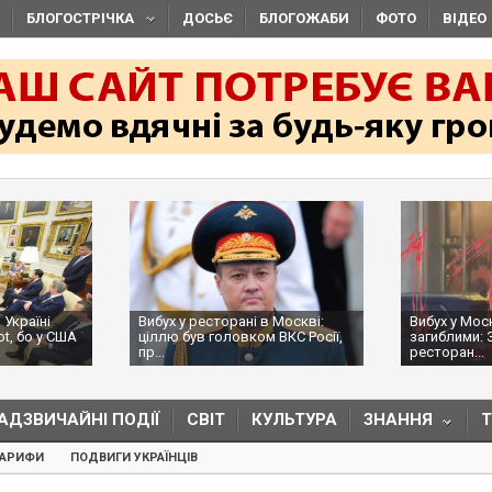
БЛОГОСТРІЧКА
ДОСЬЄ
БЛОГОЖАБИ
ФОТО
ВІДЕО
 Україні
Вибух у ресторані в Москві:
Вибух у Мос
ot, бо у США
ціллю був головком ВКС Росії,
загиблими: 
пр...
ресторан...
АДЗВИЧАЙНІ ПОДІЇ
СВІТ
КУЛЬТУРА
ЗНАННЯ
ТАРИФИ
ПОДВИГИ УКРАЇНЦІВ