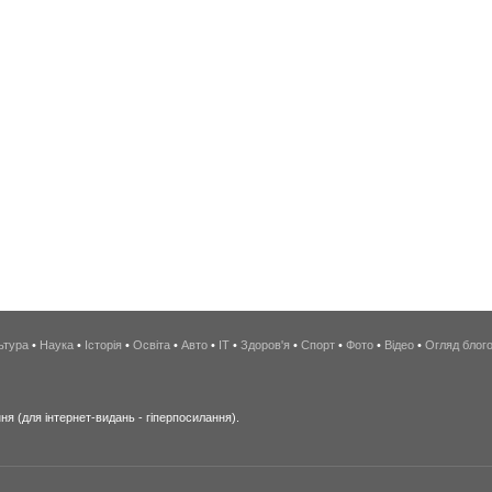
ьтура
•
Наука
•
Історія
•
Освіта
•
Авто
•
IT
•
Здоров'я
•
Спорт
•
Фото
•
Відео
•
Огляд блог
я (для інтернет-видань - гіперпосилання).