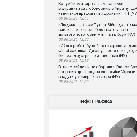
Колумбійські картелі намагаються
відправити своїх бойовиків в Україну, що
навчитися працювати з дронами — FT (NV
08.08.2026, 12:45
«Людське сафарі» Путіна. Війна дронів м
вийти за межі поля бою і ніхто у світі
до цього не готовий — Енн Епплбаум (NV)
08.08.2026, 12:30
«У його роботі було багато дірок»: дядьк
Ф’юрі закликав Джошуа провести ще од
бій перед зустріччю з Тайсоном (NV)
08.08.2026, 12:15
В плюс вийде лише оборонка. Dragon Capi
погіршив прогноз для економіки України
впадуть усі «мирні» сектори (NV)
08.08.2026, 12:00
ІНФОГРАФІКА