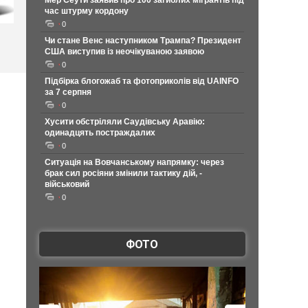
Мер Сеути заявив про 100 загиблих мігрантів під
час штурму кордону
0
Чи стане Венс наступником Трампа? Президент
США виступив із неочікуваною заявою
0
Підбірка блогожаб та фотоприколів від UAINFO
за 7 серпня
0
Хусити обстріляли Саудівську Аравію:
одинадцять постраждалих
0
Ситуація на Вовчанському напрямку: через
брак сил росіяни змінили тактику дій, -
військовий
0
ФОТО