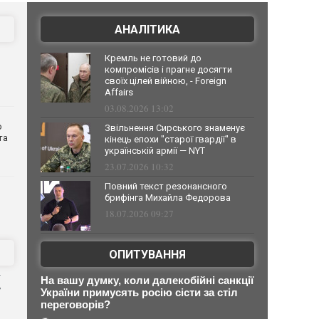
АНАЛІТИКА
Кремль не готовий до
компромісів і прагне досягти
своїх цілей війною, - Foreign
Affairs
03.08.2026 13:02
о
Звільнення Сирського знаменує
та
кінець епохи "старої гвардії" в
українській армії — NYT
23.07.2026 10:32
Повний текст резонансного
брифінга Михайла Федорова
18.07.2026 09:27
ОПИТУВАННЯ
На вашу думку, коли далекобійні санкції
у
України примусять росію сісти за стіл
переговорів?