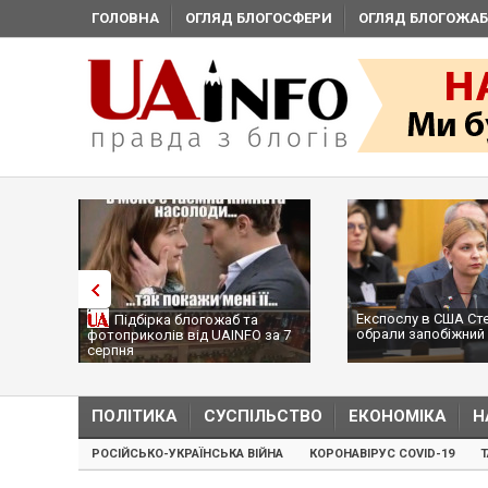
ГОЛОВНА
ОГЛЯД БЛОГОСФЕРИ
ОГЛЯД БЛОГОЖАБ
Експослу в США Ст
Підбірка блогожаб та
обрали запобіжний 
фотоприколів від UAINFO за 7
серпня
ПОЛІТИКА
СУСПІЛЬСТВО
ЕКОНОМІКА
Н
РОСІЙСЬКО-УКРАЇНСЬКА ВІЙНА
КОРОНАВІРУС COVID-19