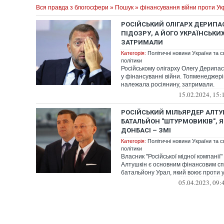
Вся правда з блогосфери
»
Пошук
» фінансування війни проти Ук
РОСІЙСЬКИЙ ОЛІГАРХ ДЕРИП
ПІДОЗРУ, А ЙОГО УКРАЇНСЬК
ЗАТРИМАЛИ
Категорія:
Політичні новини України та с
політики
Російському олігарху Олегу Дерипас
у фінансуванні війни. Топменеджерів
належала росіянину, затримали.
15.02.2024, 15:
РОСІЙСЬКИЙ МІЛЬЯРДЕР АЛТУ
БАТАЛЬЙОН "ШТУРМОВИКІВ", Я
ДОНБАСІ – ЗМІ
Категорія:
Політичні новини України та с
політики
Власник "Російської мідної компанії"
Алтушкін є основним фінансовим сп
батальйону Урал, який воює проти ук
05.04.2023, 09: