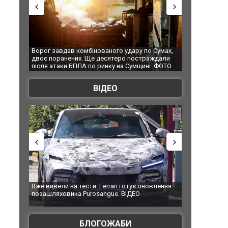
Ворог завдав комбінованого удару по Сумах,
За 2000 кіломет
двоє поранених. Ще десятеро постраждали
Єкатеринбурзі 
після атаки БПЛА по ринку на Сумщині. ФОТО
склад Wildberri
ВІДЕО
Вже вивели на тести: Ferrari готує оновлення
Вийшов трейлер
позашляховика Purosangue. ВІДЕО
фільму "Афера 
БЛОГОЖАБИ