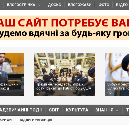
БЛОГОСТРІЧКА
ДОСЬЄ
БЛОГОЖАБИ
ФОТО
ВІДЕО
ефанішиній
Трамп не передасть Україні
Вибух у рес
захід
сотні ракет до Patriot, бо у США
ціллю був г
...
пр...
АДЗВИЧАЙНІ ПОДІЇ
СВІТ
КУЛЬТУРА
ЗНАННЯ
ТАРИФИ
ПОДВИГИ УКРАЇНЦІВ