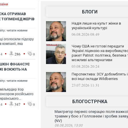
раїни
БЛОГИ
АСКА ОТРИМАВ
ИХ ТОПМЕНЕДЖЕРІВ
Надія лише на культ жінки в
українській культурі
віту: читати новини
06.08.2026 08:49
ці оголосили підозру
 компанії, яка
Чому США не готові передати
Україні ліцензію на виробництв
•
•
14
286
0
ракет Patriot: політика, безпека 
можливі альтернативи
ШКІН ФІНАНСУЄ
03.08.2026 20:24
КІ ВОЮЮТЬ НА
Перспектива: ЗСУ добомблять і
всі інші склади Wildberries
віту: читати новини
23.07.2026 11:31
 мільярдер Ігор
онсором російського
раїнського...
БЛОГОСТРІЧКА
•
•
44
347
0
Макгрегор переніс операцію після важкої
травми у бою з Голловеєм і зробив заяв
(NV)
08.08.2026, 13:00