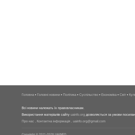
Головна
•
Головні новини
•
Політика
•
Суспільство
•
Економіка
•
Світ
•
Кул
Всі новини належать їх правовласникам.
Використання матеріалів сайту
uainfo.org
дозволяється за умови посиланн
Про нас
.
Контактна інформація
.
uainfo.org@gmail.com
Copyright © 2011-2026 UAINFO.