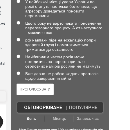
У найближчі місяці удари України по
росії стануть настільки болючими, що
б
агресору доведеться поновити
)
перемовини
Цього року не варто чекати поновлення
оже
переговорного процесу. А от наступного
- можливо все
рф навпаки піде на ескалацію попри
о
здоровий глузд і намагатиметься
ин
триматися до останнього
Найближчим часом росія може
погодитись на переговори, але
tal
серйозних намірів росіяни не матимуть
 —
Вже давно не роблю жодних прогнозів
щодо завершення війни
ОБГОВОРЮВАНЕ
|
ПОПУЛЯРНЕ
День
Місяць
За весь час