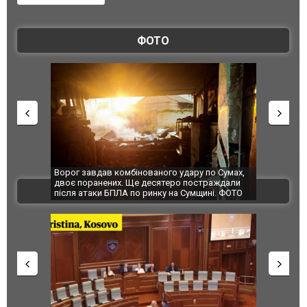
ФОТО
Ворог завдав комбінованого удару по Сумах,
За 2000 кіл
двоє поранених. Ще десятеро постраждали
Єкатеринбур
ВІДЕО
після атаки БПЛА по ринку на Сумщині. ФОТО
склад Wildb