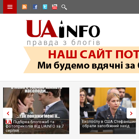
Експослу в США Стефанішині
Підбірка блогожаб та
обрали запобіжний захід
фотоприколів від UAINFO за 7
серпня