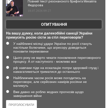
Повний текст резонансного брифінга Михайла
Федорова
18.07.2026 09:27
ОПИТУВАННЯ
На вашу думку, коли далекобійні санкції України
примусять росію сісти за стіл переговорів?
У найближчі місяці удари України по росії стануть
настільки болючими, що агресору доведеться
поновити перемовини
Цього року не варто чекати поновлення переговорного
процесу. А от наступного - можливо все
рф навпаки піде на ескалацію попри здоровий глузд і
намагатиметься триматися до останнього
Найближчим часом росія може погодитись на
переговори, але серйозних намірів росіяни не
матимуть
Вже давно не роблю жодних прогнозів щодо
завершення війни