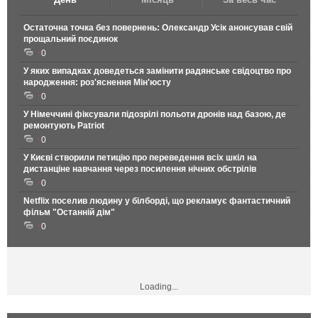
Остаточна точка без повернень: Олександр Усік анонсував свій
прощальний поєдинок
0
У яких випадках доведеться замінити радянське свідоцтво про
народження: роз'яснення Мін'юсту
0
У Німеччині фіксували підозрілі польоти дронів над базою, де
ремонтують Patriot
0
У Києві створили петицію про переведення всіх шкіл на
дистанціне навчання через посилення нічних обстрілів
0
Netflix поселив людину у білборді, що рекламує фантастичний
фільм "Останній дім"
0
Loading...