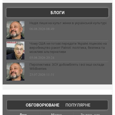
БЛОГИ
Надія лише на культ жінки в українській культурі
06.08.2026 08:49
Чому США не готові передати Україні ліцензію на
виробництво ракет Patriot: політика, безпека та
можливі альтернативи
03.08.2026 20:24
Перспектива: ЗСУ добомблять і всі інші склади
Wildberries
23.07.2026 11:31
ОБГОВОРЮВАНЕ
|
ПОПУЛЯРНЕ
День
Місяць
За весь час