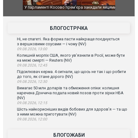
У парламенті Косово прем'єра закидали яйцями
Приїхав за 
до українсь
зіркового 
БЛОГОСТРІЧКА
Ні, не спагеті. Яка форма пасти найкраще поєднується
з вершковими соусами — і чому (NV)
09.08.2026, 13:00
Колишній морпіх США, якого ув’язнили в Росії, може бути
на межі смерті — Reuters (NV)
09.08.2026, 12:45
Підсилювач керма. 4 сигнали, що щось не так і що робити
до того, як стане дорого (NV)
09.08.2026, 12:30
Вимагає 50 млн доларів та обмеження опіки: колишня
наречена Дончича подала новий позов проти зірки НБА
(NV)
09.08.2026, 12:15
Шість найкорисніших видів бобових для здоров’я — та що
з ними можна приготувати (NV)
09.08.2026, 12:00
БЛОГОЖАБИ