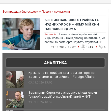
Вся правда з блогосфери
»
Пошук
» хоумскулінг
БЕЗ ВИСНАЖЛИВОГО ГРАФІКА ТА
НУДНИХ УРОКІВ – ЧОМУ МІЙ СИН
НАВЧАВСЯ ВДОМА
Категорія:
Новини освіти в Україні та світі
У цій колонці – мої відповіді на питання, чи
варто і як саме організувати хоумскулінг.
•
•
21.11.2019, 18:02
1418
0
АНАЛІТИКА
Кремль не готовий до компромісів і прагне
досягти своїх цілей війною, - Foreign Affairs
03.08.2026 13:02
Звільнення Сирського знаменує кінець епохи
"старої гвардії" в українській армії — NYT
23.07.2026 10:32