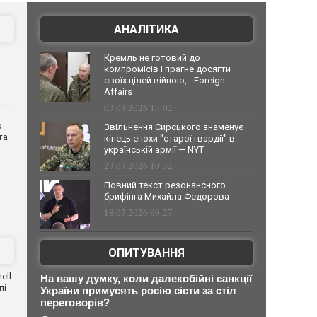
АНАЛІТИКА
Кремль не готовий до
компромісів і прагне досягти
своїх цілей війною, - Foreign
Affairs
03.08.2026 13:02
о
Звільнення Сирського знаменує
та
кінець епохи "старої гвардії" в
українській армії — NYT
23.07.2026 10:32
Повний текст резонансного
брифінга Михайла Федорова
18.07.2026 09:27
ОПИТУВАННЯ
ell
На вашу думку, коли далекобійні санкції
пі
України примусять росію сісти за стіл
переговорів?