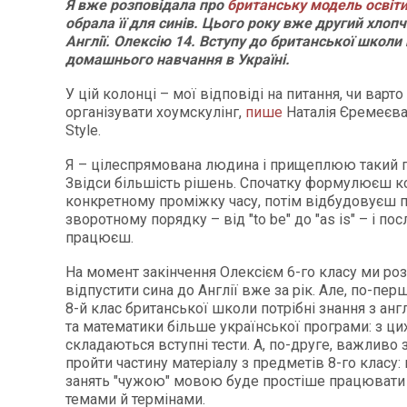
Я вже розповідала про
британську модель освіт
обрала її для синів. Цього року вже другий хлопч
Англії. Олексію 14. Вступу до британської школи
домашнього навчання в Україні.
У цій колонці – мої відповіді на питання, чи варто 
організувати хоумскулінг,
пише
Наталія Єремеєва 
Style.
Я – цілеспрямована людина і прищеплюю такий п
Звідси більшість рішень. Спочатку формулюєш к
конкретному проміжку часу, потім відбудовуєш п
зворотному порядку – від "to be" до "as is" – і по
працюєш.
На момент закінчення Олексієм 6-го класу ми роз
відпустити сина до Англії вже за рік. Але, по-перш
8-й клас британської школи потрібні знання з англ
та математики більше української програми: з ци
складаються вступні тести. А, по-друге, важливо 
пройти частину матеріалу з предметів 8-го класу:
занять "чужою" мовою буде простіше працювати
темами й термінами.