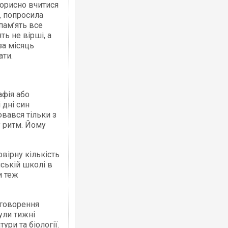
корисно вчитися
, попросила
пам’ять все
ть не вірші, а
за місяць
ати.
рафія або
 дні син
ювався тільки з
у ритм. Йому
вірну кількість
йській школі в
и теж
бговорення
ули тижні
тури та біології.