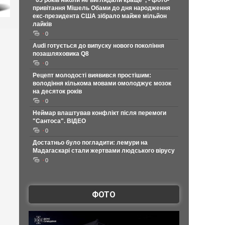
"65 років ніколи не виглядали краще", - фото-
привітання Мішель Обами до дня народження
екс-президента США зібрало майже мільйон
лайків
0
Audi готується до випуску нового покоління
позашляховика Q8
0
Рецепт молодості виявився простішим:
володіння кількома мовами омолоджує мозок
на десяток років
0
Неймар влаштував конфлікт після перемоги
"Сантоса". ВІДЕО
0
Достатньо було погладити: лемури на
Мадагаскарі стали жертвами людського вірусу
0
ФОТО