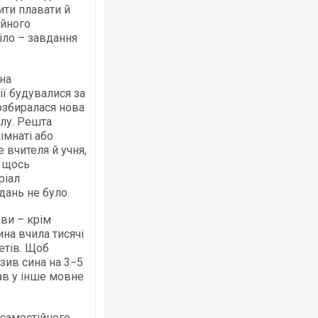
ити плавати й
ійного
іло – завдання
на
ії будувалися за
Росія атакувала Суми КАБами: пошко
торговельний центр, будинки, є постр
озбиралася нова
ФОТО
алу. Решта
імнаті або
е вчителя й учня,
, щось
ріал
дань не було.
ви – крім
ина вчила тисячі
етів. Щоб
зив сина на 3−5
вав у інше мовне
Топпосадовцю Повітряних Сил вручил
підозру
 самостійного