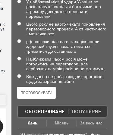
У найближчі місяці удари України по
n
росії стануть настільки болючими, що
ва
агресору доведеться поновити
перемовини
Цього року не варто чекати поновлення
і»:
переговорного процесу. А от наступного
тує
- можливо все
рф навпаки піде на ескалацію попри
здоровий глузд і намагатиметься
у
триматися до останнього
Найближчим часом росія може
погодитись на переговори, але
серйозних намірів росіяни не матимуть
ому
Вже давно не роблю жодних прогнозів
щодо завершення війни
ОБГОВОРЮВАНЕ
|
ПОПУЛЯРНЕ
День
Місяць
За весь час