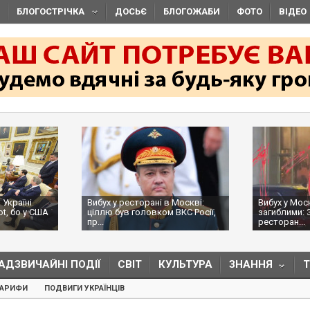
БЛОГОСТРІЧКА
ДОСЬЄ
БЛОГОЖАБИ
ФОТО
ВІДЕО
 Україні
Вибух у ресторані в Москві:
Вибух у Мос
ot, бо у США
ціллю був головком ВКС Росії,
загиблими: 
пр...
ресторан...
АДЗВИЧАЙНІ ПОДІЇ
СВІТ
КУЛЬТУРА
ЗНАННЯ
ТАРИФИ
ПОДВИГИ УКРАЇНЦІВ