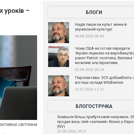
 уроків –
БЛОГИ
Надія лише на культ жінки в
українській культурі
06.08.2026 08:49
Чому США не готові передати
Україні ліцензію на виробництв
ракет Patriot: політика, безпека 
можливі альтернативи
03.08.2026 20:24
Перспектива: ЗСУ добомблять і
всі інші склади Wildberries
23.07.2026 11:31
БЛОГОСТРІЧКА
Знайшли більш прибутковий напрямок. Sh
продає весь свій «зелений» бізнес у Євро
ративна світлина
(NV)
07.08.2026, 05:31