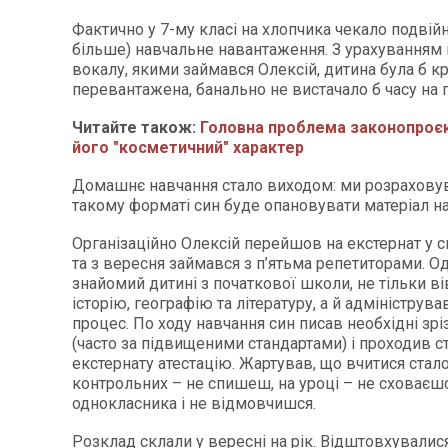
Фактично у 7-му класі на хлопчика чекало подвій
більше) навчальне навантаження. З урахуванням 
вокалу, якими займався Олексій, дитина була б к
перевантажена, банально не вистачало б часу на 
Читайте також:
Головна проблема законопроєк
його "косметичний" характер
Домашнє навчання стало виходом: ми розраховув
такому форматі син буде опановувати матеріал 
Організаційно Олексій перейшов на екстернат у 
та з вересня займався з п’ятьма репетиторами. Од
знайомий дитині з початкової школи, не тільки ві
історію, географію та літературу, а й адмініструв
процес. По ходу навчання син писав необхідні зріз
(часто за підвищеними стандартами) і проходив с
екстернату атестацію. Жартував, що вчитися стал
контрольних – не спишеш, на уроці – не сховаєш
однокласника і не відмовчишся.
Розклад склали у вересні на рік. Відштовхувалися