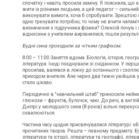
спочатку і навіть просила заміну. Я пояснила, що 
жити із різними людьми, а цей педагог – сильний
виконувати вимоги, хоча б спробувати. Зрештою 
одно тренувати потрібно, то чому не вчити напам’я
визначення з підручника фізики? Олексій почув і 
відносини з учителем вирівнялися, пішли результ
Будні сина проходили за чітким графіком:
8:00 – 11:00 Заняття вдома. Біологія, історія, геог
література. Іноді поєднували зі сніданком. У перші
просипав, валявся в ліжку до останнього і схопл
приходом вчителя. Але через два тижні увійшов 
стало цікаво.
Періодично в "навчальний штаб" приносили неймо
глюкози – фруктів, булочок, чаю. До речі, в англі
Дніпрі у молодшого сина (8 років) вільні перекус
схвалюються.
Частина часу щодня присвячувалася літературі: о
прочитаних творів. Решта – певному предмету. Б
літератури та історії, літератури та географії, літера