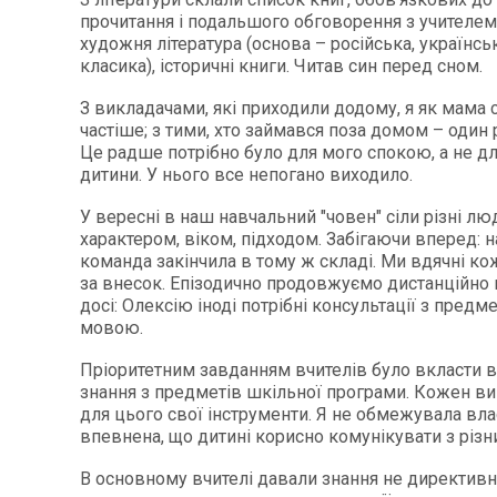
прочитання і подальшого обговорення з учителем:
художня література (основа – російська, українськ
класика), історичні книги. Читав син перед сном.
З викладачами, які приходили додому, я як мама 
частіше; з тими, хто займався поза домом – один 
Це радше потрібно було для мого спокою, а не д
дитини. У нього все непогано виходило.
У вересні в наш навчальний "човен" сіли різні лю
характером, віком, підходом. Забігаючи вперед: 
команда закінчила в тому ж складі. Ми вдячні к
за внесок. Епізодично продовжуємо дистанційно 
досі: Олексію іноді потрібні консультації з предм
мовою.
Пріоритетним завданням вчителів було вкласти в
знання з предметів шкільної програми. Кожен в
для цього свої інструменти. Я не обмежувала в
впевнена, що дитині корисно комунікувати з різ
В основному вчителі давали знання не директивно