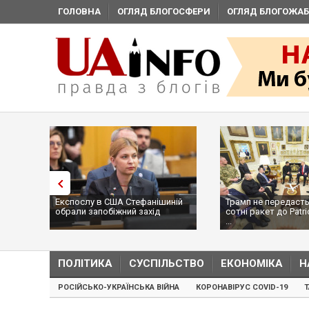
ГОЛОВНА
ОГЛЯД БЛОГОСФЕРИ
ОГЛЯД БЛОГОЖАБ
Експослу в США Стефанішиній
Трамп не передасть
обрали запобіжний захід
сотні ракет до Patri
...
ПОЛІТИКА
СУСПІЛЬСТВО
ЕКОНОМІКА
Н
РОСІЙСЬКО-УКРАЇНСЬКА ВІЙНА
КОРОНАВІРУС COVID-19