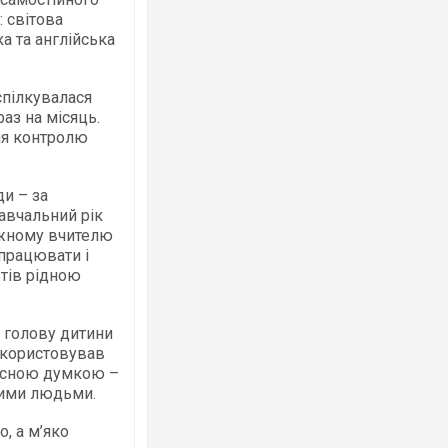
 світова
а та англійська
спілкувалася
раз на місяць.
ля контролю
ди – за
навчальний рік
ожному вчителю
працювати і
етів рідною
 голову дитини
икористовував
ласною думкою –
ними людьми.
, а м’яко