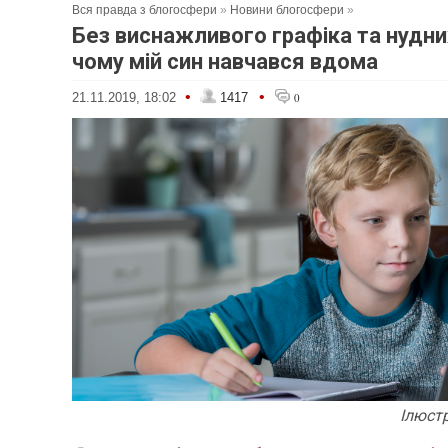
Вся правда з блогосфери
»
Новини блогосфери
»
Без виснажливого графіка та нудних
чому мій син навчався вдома
•
•
21.11.2019, 18:02
1417
0
Ілюст