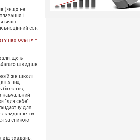
не (якщо не
плавання і
ритично
повноцінний сон.
ту про освіту –
али, що в
набагато швидше.
своїй же школі
ин з них,
в біологію,
ав навчальний
и "для себе"
тандартну для
о складніше: на
ся за спиною
 від завдань: