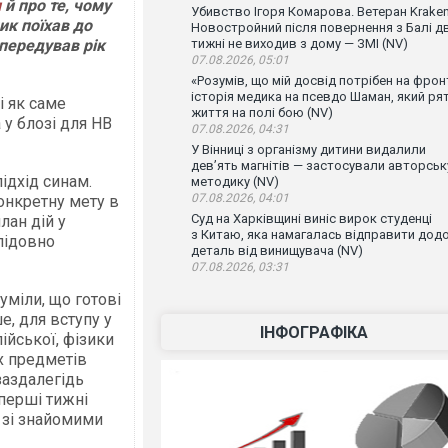
и
й про те, чому
Убивство Ігоря Комарова. Ветеран Krake
ик поїхав до
Новостройний після повернення з Балі д
 передував рік
тижні не виходив з дому — ЗМІ (NV)
07.08.2026, 05:01
«Розумів, що мій досвід потрібен на фронт
історія медика на псевдо Шаман, який ря
і як саме
життя на полі бою (NV)
у блозі для НВ
07.08.2026, 04:31
У Вінниці з організму дитини видалили
дев’ять магнітів — застосували авторськ
ідхід синам.
методику (NV)
07.08.2026, 04:01
онкретну мету в
Суд на Харківщині виніс вирок студенці
лан дій у
з Китаю, яка намагалась відправити дод
слідовно
деталь від винищувача (NV)
07.08.2026, 03:31
уміли, що готові
е, для вступу у
ІНФОГРАФІКА
ійської, фізики
х предметів
заздалегідь
 перші тижні
 зі знайомими