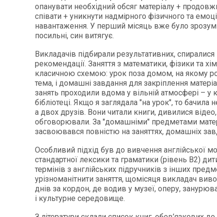
опанувати необхідний обсяг матеріалу + продовж
співати + уникнути надмірного фізичного та емоц
навантаження. У перший місяць вже було зрозум
посильні, син витягує.
Викладачів підбирали результативних, спиралися 
рекомендації. Заняття з математики, фізики та хім
класичною схемою: урок поза домом, на якому р
тема, і домашні завдання для закріплення матері
занять проходили вдома у вільній атмосфері – у к
бібліотеці. Якщо я заглядала "на урок", то бачила н
а двох друзів. Вони читали книги, дивилися відео
обговорювали. За "домашніми" предметами мате
засвоювався повністю на заняттях, домашніх зав
Особливий підхід був до вивчення англійської мо
стандартної лексики та граматики (рівень В2) дит
термінів з англійських підручників з інших предм
урізноманітнити заняття, щомісяця викладач виво
днів за кордон, де водив у музеї, оперу, занурю
і культурне середовище.
З літератури склали список книг, обов’язкових до