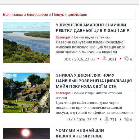
Вся правда з блогосфери
»
Пошук
» цивілізація
У ДЖУНГЛЯХ АМАЗОНІЇ ЗНАЙШЛИ
РЕШТКИ ДАВНЬОЇ ЦИВІЛІЗАЦІЇ АКІРІ
Категорія:
Новини науки та техніки
Лазерне сканування південно-західної
Амазонії показало, що цивілізація акірі
була значно більшою, ніж вважали
археологи, і зводила до 30 тисяч земляни...
•
•
30.07.2026, 23:03
3081
0
ЗНИКЛА У ДЖУНГЛЯХ: ЧОМУ
НАЙБІЛЬШ РОЗВИНЕНА ЦИВІЛІЗАЦІЯ
МАЙЯ ПОКИНУЛА СВОЇ МІСТА
Категорія:
Новини історії: читати історичні
новини
Цивілізація майя занепадала через
поєднання причин, включаючи сильні
посухи, внутрішні конфлікти та виснаження
довкілля.
•
•
13.03.2026, 23:57
771
0
ЧОМУ МИ НЕ ЗНАЙШЛИ
ІНШОПЛАНЕТЯН: НОВЕ