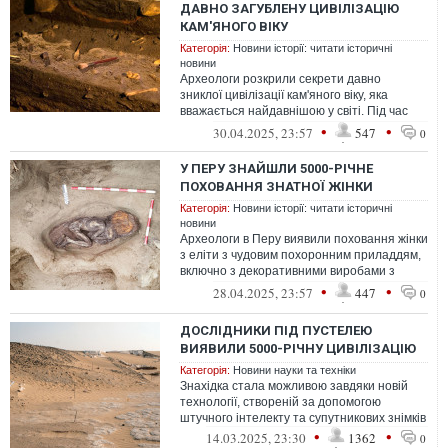
ДАВНО ЗАГУБЛЕНУ ЦИВІЛІЗАЦІЮ
КАМ'ЯНОГО ВІКУ
Категорія:
Новини історії: читати історичні
новини
Археологи розкрили секрети давно
зниклої цивілізації кам'яного віку, яка
вважається найдавнішою у світі. Під час
досліджень на південному сході Туречч...
•
•
30.04.2025, 23:57
547
0
У ПЕРУ ЗНАЙШЛИ 5000-РІЧНЕ
ПОХОВАННЯ ЗНАТНОЇ ЖІНКИ
Категорія:
Новини історії: читати історичні
новини
Археологи в Перу виявили поховання жінки
з еліти з чудовим похоронним приладдям,
включно з декоративними виробами з
дзьоба тукана і пір'я ара
•
•
28.04.2025, 23:57
447
0
ДОСЛІДНИКИ ПІД ПУСТЕЛЕЮ
ВИЯВИЛИ 5000-РІЧНУ ЦИВІЛІЗАЦІЮ
Категорія:
Новини науки та техніки
Знахідка стала можливою завдяки новій
технології, створеній за допомогою
штучного інтелекту та супутникових знімків
•
•
14.03.2025, 23:30
1362
0