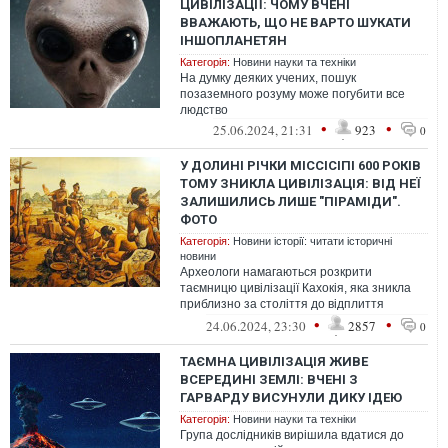
ЦИВІЛІЗАЦІЇ: ЧОМУ ВЧЕНІ
ВВАЖАЮТЬ, ЩО НЕ ВАРТО ШУКАТИ
ІНШОПЛАНЕТЯН
Категорія:
Новини науки та техніки
На думку деяких учених, пошук
позаземного розуму може погубити все
людство
•
•
25.06.2024, 21:31
923
0
У ДОЛИНІ РІЧКИ МІССІСІПІ 600 РОКІВ
ТОМУ ЗНИКЛА ЦИВІЛІЗАЦІЯ: ВІД НЕЇ
ЗАЛИШИЛИСЬ ЛИШЕ "ПІРАМІДИ".
ФОТО
Категорія:
Новини історії: читати історичні
новини
Археологи намагаються розкрити
таємницю цивілізації Кахокія, яка зникла
приблизно за століття до відплиття
Колумба в Америку
•
•
24.06.2024, 23:30
2857
0
ТАЄМНА ЦИВІЛІЗАЦІЯ ЖИВЕ
ВСЕРЕДИНІ ЗЕМЛІ: ВЧЕНІ З
ГАРВАРДУ ВИСУНУЛИ ДИКУ ІДЕЮ
Категорія:
Новини науки та техніки
Група дослідників вирішила вдатися до