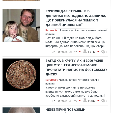
РОЗПОВІДАЄ СТРАШНІ РЕЧІ:
ДІВЧИНКА НЕСПОДІВАНО ЗАЯВИЛА,
ЩО ПОВЕРНУЛАСЯ НА ЗЕМЛЮ З
ДАВНЬОЇ ЦИВІЛІЗАЦІЇ
Категорія:
Новини суспільства: читати соціальні
новини
Батько Анни й гадки не мав, звідки його
маленька донька Анна може мати всю цю
інформацію, але переконаний, що історії
походять далеко за межі дитячої ...
•
•
28.10.2024, 21:32
1718
0
ЗАГАДКА З КРИТУ, ЯКІЙ 3000 РОКІВ:
ЦІЛЕ СТОЛІТТЯ НІХТО НЕ МОЖЕ
ПРОЧИТАТИ НАПИС НА ФЕСТСЬКОМУ
ДИСКУ
Категорія:
Новини історії: читати історичні
новини
Історики поки що навіть не можуть
визначитися, якою саме мовою було
зроблено загадковий напис на артефакті
•
•
15.10.2024, 23:30
1068
0
НЕБЕЗПЕЧНІ ПОЗАЗЕМНІ