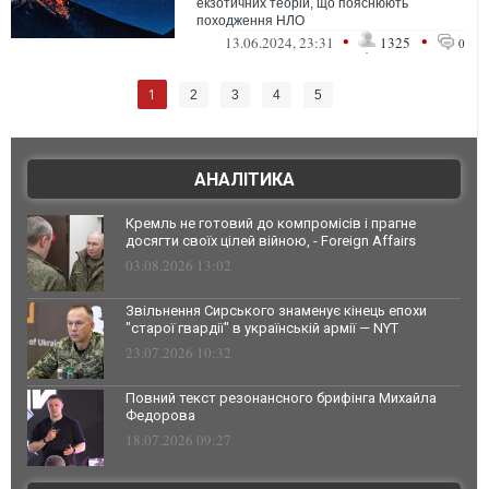
екзотичних теорій, що пояснюють
походження НЛО
•
•
13.06.2024, 23:31
1325
0
1
2
3
4
5
АНАЛІТИКА
Кремль не готовий до компромісів і прагне
досягти своїх цілей війною, - Foreign Affairs
03.08.2026 13:02
Звільнення Сирського знаменує кінець епохи
"старої гвардії" в українській армії — NYT
23.07.2026 10:32
Повний текст резонансного брифінга Михайла
Федорова
18.07.2026 09:27