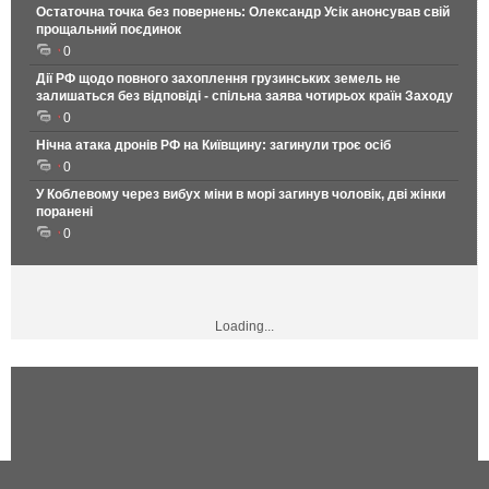
Остаточна точка без повернень: Олександр Усік анонсував свій
прощальний поєдинок
0
Дії РФ щодо повного захоплення грузинських земель не
залишаться без відповіді - спільна заява чотирьох країн Заходу
0
Нічна атака дронів РФ на Київщину: загинули троє осіб
0
У Коблевому через вибух міни в морі загинув чоловік, дві жінки
поранені
0
Loading...