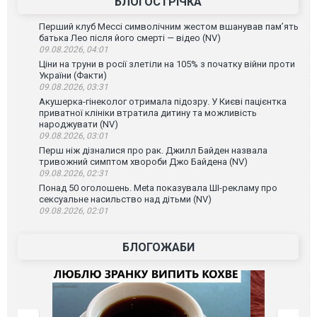
БЛОГОСТРІЧКА
Перший клуб Мессі символічним жестом вшанував пам’ять
батька Лео після його смерті — відео (NV)
09.08.2026, 04:01
Ціни на труни в росії злетіли на 105% з початку війни проти
України (Факти)
09.08.2026, 03:31
Акушерка-гінеколог отримала підозру. У Києві пацієнтка
приватної клініки втратила дитину та можливість
народжувати (NV)
09.08.2026, 03:01
Перш ніж дізналися про рак. Джилл Байден назвала
тривожний симптом хвороби Джо Байдена (NV)
09.08.2026, 02:31
Понад 50 оголошень. Meta показувала ШІ-рекламу про
сексуальне насильство над дітьми (NV)
09.08.2026, 02:01
БЛОГОЖАБИ