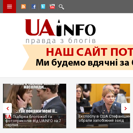
Експослу в США Стефанішині
Підбірка блогожаб та
обрали запобіжний захід
фотоприколів від UAINFO за 7
серпня