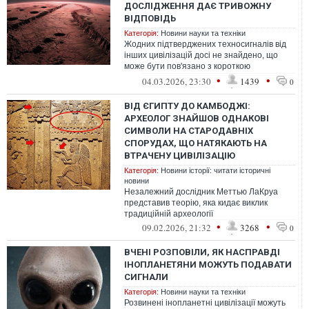
ДОСЛІДЖЕННЯ ДАЄ ТРИВОЖНУ
ВІДПОВІДЬ
Категорія:
Новини науки та техніки
Жодних підтверджених техносигналів від
інших цивілізацій досі не знайдено, що
може бути пов'язано з короткою
тривалістю їх існування та можливістю,
•
•
04.03.2026, 23:30
1439
0
що...
ВІД ЄГИПТУ ДО КАМБОДЖІ:
АРХЕОЛОГ ЗНАЙШОВ ОДНАКОВІ
СИМВОЛИ НА СТАРОДАВНІХ
СПОРУДАХ, ЩО НАТЯКАЮТЬ НА
ВТРАЧЕНУ ЦИВІЛІЗАЦІЮ
Категорія:
Новини історії: читати історичні
новини
Незалежний дослідник Меттью ЛаКруа
представив теорію, яка кидає виклик
традиційній археології
•
•
09.02.2026, 21:32
3268
0
ВЧЕНІ РОЗПОВІЛИ, ЯК НАСПРАВДІ
ІНОПЛАНЕТЯНИ МОЖУТЬ ПОДАВАТИ
СИГНАЛИ
Категорія:
Новини науки та техніки
Розвинені інопланетні цивілізації можуть