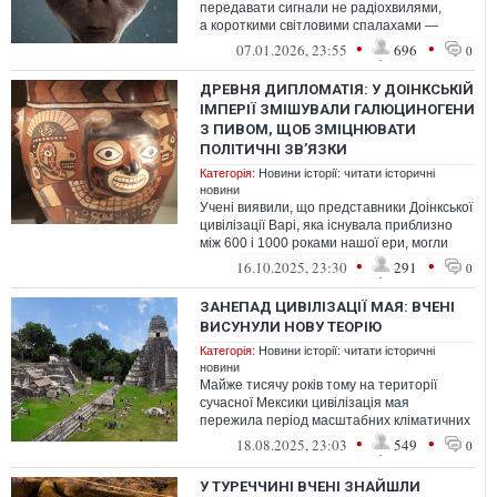
передавати сигнали не радіохвилями,
а короткими світловими спалахами —
подібно до того, як на Землі спілкують...
•
•
07.01.2026, 23:55
696
0
ДРЕВНЯ ДИПЛОМАТІЯ: У ДОІНКСЬКІЙ
ІМПЕРІЇ ЗМІШУВАЛИ ГАЛЮЦИНОГЕНИ
З ПИВОМ, ЩОБ ЗМІЦНЮВАТИ
ПОЛІТИЧНІ ЗВ’ЯЗКИ
Категорія:
Новини історії: читати історичні
новини
Учені виявили, що представники Доінкської
цивілізації Варі, яка існувала приблизно
між 600 і 1000 роками нашої ери, могли
змішувати психоактивні речов...
•
•
16.10.2025, 23:30
291
0
ЗАНЕПАД ЦИВІЛІЗАЦІЇ МАЯ: ВЧЕНІ
ВИСУНУЛИ НОВУ ТЕОРІЮ
Категорія:
Новини історії: читати історичні
новини
Майже тисячу років тому на території
сучасної Мексики цивілізація мая
пережила період масштабних кліматичних
потрясінь.
•
•
18.08.2025, 23:03
549
0
У ТУРЕЧЧИНІ ВЧЕНІ ЗНАЙШЛИ