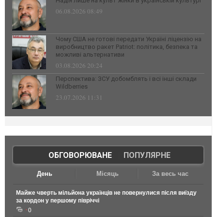
Надія лише на культ жінки в українській культурі
06.08.2026 08:49
Чому США не готові передати Україні ліцензію на
виробництво ракет Patriot: політика, безпека та
можливі альтернативи
03.08.2026 20:24
Перспектива: ЗСУ добомблять і всі інші склади
Wildberries
23.07.2026 11:31
ОБГОВОРЮВАНЕ
|
ПОПУЛЯРНЕ
День
Місяць
За весь час
Майже чверть мільйона українців не повернулися після виїзду
за кордон у першому півріччі
0