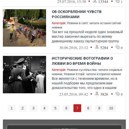
•
•
25.07.2016, 13:38
13344
1
ОБ ОСКОРБЛЕНИИ ЧУВСТВ
РОССИЯНАМИ
Категорія:
Новини в світі: читати останні світові
новини
Так вот на прошлой неделе один знакомый
мастер закончил вырезать по моему
давнишнему заказу скульптурную группу
из трех обезьян под названием "Ничего ...
•
•
30.06.2016, 23:12
5284
0
ИСТОРИЧЕСКИЕ ФОТОГРАФИИ О
ЛЮБВИ ВО ВРЕМЯ ВОЙНЫ
Категорія:
Новини суспільства: читати соціальні
новини
,
Новини історії: читати історичні новини
Все меняется с течением времени, но в
нашей подборке мы предлагаем вам
доказательство того, что одно в нашем
мире не меняется точно - и это любовь.
•
•
23.05.2016, 09:42
3826
0
7
1
2
3
4
5
6
8
9
10