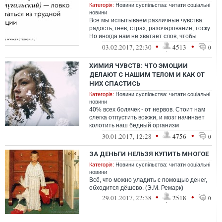
Категорія:
Новини суспільства: читати соціальні
новини
Все мы испытываем различные чувства:
радость, гнев, страх, разочарование, тоску.
Но иногда нам не хватает слов, чтобы
описать свои эмоции. В таком слу...
•
•
03.02.2017, 22:30
4513
0
ХИМИЯ ЧУВСТВ: ЧТО ЭМОЦИИ
ДЕЛАЮТ С НАШИМ ТЕЛОМ И КАК ОТ
НИХ СПАСТИСЬ
Категорія:
Новини суспільства: читати соціальні
новини
40% всех болячек - от нервов. Стоит нам
слегка отпустить вожжи, и мозг начинает
колотить наш бедный организм
гормональной кувалдой. Забудь про ауры-
•
•
30.01.2017, 12:28
4756
0
шм...
ЗА ДЕНЬГИ НЕЛЬЗЯ КУПИТЬ МНОГОЕ
Категорія:
Новини суспільства: читати соціальні
новини
Всё, что можно уладить с помощью денег,
обходится дёшево. (Э.М. Ремарк)
•
•
29.01.2017, 22:38
2518
0