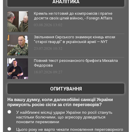
АНАЛІТИКА
Кремль не готовий до компромісів і прагне
досягти своїх цілей війною, - Foreign Affairs
03.08.2026 13:02
Звільнення Сирського знаменує кінець епохи
"старої гвардії" в українській армії — NYT
23.07.2026 10:32
Повний текст резонансного брифінга Михайла
Федорова
18.07.2026 09:27
ОПИТУВАННЯ
На вашу думку, коли далекобійні санкції України
примусять росію сісти за стіл переговорів?
У найближчі місяці удари України по росії стануть
настільки болючими, що агресору доведеться
поновити перемовини
Цього року не варто чекати поновлення переговорного