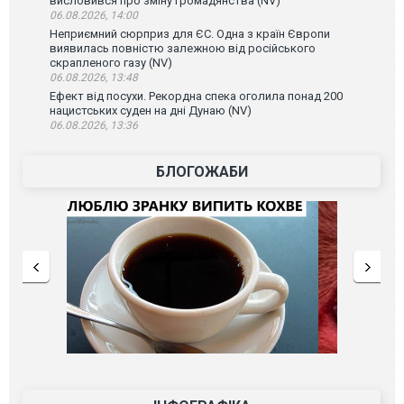
висловився про зміну громадянства (NV)
06.08.2026, 14:00
Неприємний сюрприз для ЄС. Одна з країн Європи
виявилась повністю залежною від російського
скрапленого газу (NV)
06.08.2026, 13:48
Ефект від посухи. Рекордна спека оголила понад 200
нацистських суден на дні Дунаю (NV)
06.08.2026, 13:36
БЛОГОЖАБИ