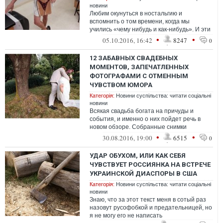
новини
Любим окунуться в ностальгию и
вспомнить о том времени, когда мы
учились «чему нибудь и как-нибудь». И эти
веселые годы были особенно яркими
•
•
05.10.2016, 16:42
8247
0
благодаря...
12 ЗАБАВНЫХ СВАДЕБНЫХ
МОМЕНТОВ, ЗАПЕЧАТЛЕННЫХ
ФОТОГРАФАМИ С ОТМЕННЫМ
ЧУВСТВОМ ЮМОРА
Категорія:
Новини суспільства: читати соціальні
новини
Всякая свадьба богата на причуды и
события, и именно о них пойдет речь в
новом обзоре. Собранные снимки
позволяет еще раз убедиться в том, что
•
•
30.08.2016, 19:00
6515
0
критиче...
УДАР ОБУХОМ, ИЛИ КАК СЕБЯ
ЧУВСТВУЕТ РОССИЯНКА НА ВСТРЕЧЕ
УКРАИНСКОЙ ДИАСПОРЫ В США
Категорія:
Новини суспільства: читати соціальні
новини
Знаю, что за этот текст меня в сотый раз
назовут русофобкой и предательницей, но
я не могу его не написать