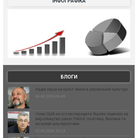
ІНФОГРАФІКА
БЛОГИ
Надія лише на культ жінки в українській культурі
06.08.2026 08:49
Чому США не готові передати Україні ліцензію на
виробництво ракет Patriot: політика, безпека та
можливі альтернативи
03.08.2026 20:24