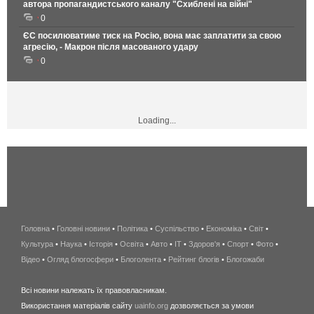
автора пропагандистського каналу "Схиблені на війні"
0
ЄС посилюватиме тиск на Росію, вона має заплатити за свою
агресію, - Макрон після масованого удару
0
Loading...
Головна
•
Головні новини
•
Політика
•
Суспільство
•
Економіка
беспроводной
•
Світ
•
Культура
•
Наука
•
Історія
•
Освіта
•
Авто
•
IT
•
Здоров'я
интернет
•
Спорт
•
Фото
•
Відео
•
Огляд блогосфери
•
Блоголента
•
Рейтинг блогів
киев
•
Блогожаби
и
Всі новини належать їх правовласникам.
область
Використання матеріалів сайту
uainfo.org
дозволяється за умови
wimax