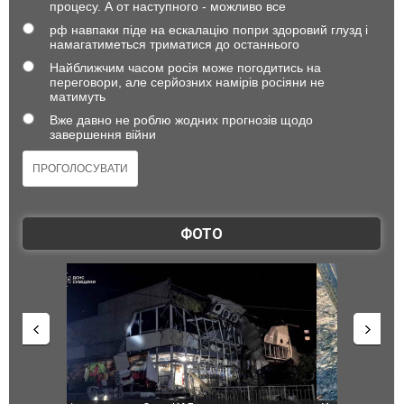
процесу. А от наступного - можливо все
рф навпаки піде на ескалацію попри здоровий глузд і
намагатиметься триматися до останнього
Найближчим часом росія може погодитись на
переговори, але серйозних намірів росіяни не
матимуть
Вже давно не роблю жодних прогнозів щодо
завершення війни
ФОТО