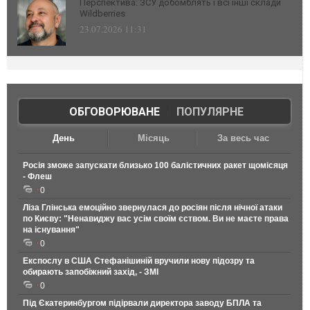
Перспектива: ЗСУ добомблять і всі інші склади
Wildberries
23.07.2026 11:31
ОБГОВОРЮВАНЕ
|
ПОПУЛЯРНЕ
День
Місяць
За весь час
Росія зможе запускати близько 100 балістичних ракет щомісяця
- Флеш
0
Ліза Глінська емоційно звернулася до росіян після нічної атаки
по Києву: "Ненавиджу вас усім своїм єством. Ви не маєте права
на існування"
0
Експослу в США Стефанішиній вручили нову підозру та
обирають запобіжний захід, - ЗМІ
0
Під Єкатеринбургом підірвали директора заводу БПЛА та