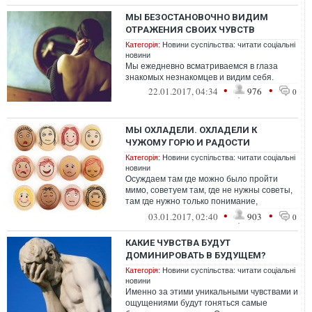
МЫ БЕЗОСТАНОВОЧНО ВИДИМ
ОТРАЖЕНИЯ СВОИХ ЧУВСТВ
Категорія:
Новини суспільства: читати соціальні
новини
Мы ежедневно всматриваемся в глаза
знакомых незнакомцев и видим себя.
•
•
22.01.2017, 04:34
976
0
МЫ ОХЛАДЕЛИ. ОХЛАДЕЛИ К
ЧУЖОМУ ГОРЮ И РАДОСТИ
Категорія:
Новини суспільства: читати соціальні
новини
Осуждаем там где можно было пройти
мимо, советуем там, где не нужны советы,
там где нужно только понимание,
эмпатическое понимание и не более,
•
•
03.01.2017, 02:40
903
0
жалеем ...
КАКИЕ ЧУВСТВА БУДУТ
ДОМИНИРОВАТЬ В БУДУЩЕМ?
Категорія:
Новини суспільства: читати соціальні
новини
Именно за этими уникальными чувствами и
ощущениями будут гоняться самые