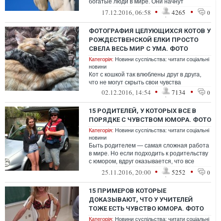
богатые люди в мире. Они начнут
хвастаться уже вовсе не своими
•
•
17.12.2016, 06:58
4265
0
машинами, яхтам...
ФОТОГРАФИЯ ЦЕЛУЮЩИХСЯ КОТОВ У
РОЖДЕСТВЕНСКОЙ ЕЛКИ ПРОСТО
СВЕЛА ВЕСЬ МИР С УМА. ФОТО
Категорія:
Новини суспільства: читати соціальні
новини
Кот с кошкой так влюблены друг в друга,
что не могут скрыть свои чувства
•
•
02.12.2016, 14:54
7134
0
15 РОДИТЕЛЕЙ, У КОТОРЫХ ВСЕ В
ПОРЯДКЕ С ЧУВСТВОМ ЮМОРА. ФОТО
Категорія:
Новини суспільства: читати соціальні
новини
Быть родителем — самая сложная работа
в мире. Но если подходить к родительству
с юмором, вдруг оказывается, что все
намного проще. Ведь возраст — это ...
•
•
25.11.2016, 20:00
5252
0
15 ПРИМЕРОВ КОТОРЫЕ
ДОКАЗЫВАЮТ, ЧТО У УЧИТЕЛЕЙ
ТОЖЕ ЕСТЬ ЧУВСТВО ЮМОРА. ФОТО
Категорія:
Новини суспільства: читати соціальні