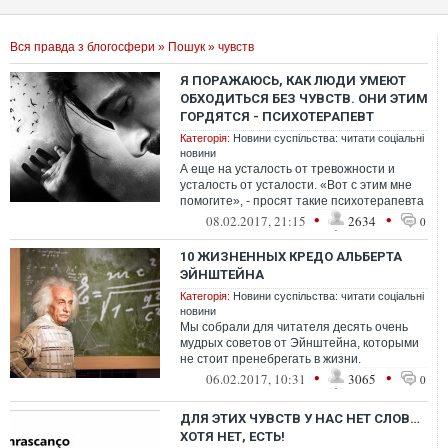
Вся правда з блогосфери
»
Пошук
» чувств
Я ПОРАЖАЮСЬ, КАК ЛЮДИ УМЕЮТ
ОБХОДИТЬСЯ БЕЗ ЧУВСТВ. ОНИ ЭТИМ
ГОРДЯТСЯ - ПСИХОТЕРАПЕВТ
Категорія:
Новини суспільства: читати соціальні
новини
А еще на усталость от тревожности и
усталость от усталости. «Вот с этим мне
помогите», - просят такие психотерапевта
•
•
08.02.2017, 21:15
2634
0
10 ЖИЗНЕННЫХ КРЕДО АЛЬБЕРТА
ЭЙНШТЕЙНА
Категорія:
Новини суспільства: читати соціальні
новини
Мы собрали для читателя десять очень
мудрых советов от Эйнштейна, которыми
не стоит пренебрегать в жизни.
•
•
06.02.2017, 10:31
3065
0
ДЛЯ ЭТИХ ЧУВСТВ У НАС НЕТ СЛОВ…
ХОТЯ НЕТ, ЕСТЬ!