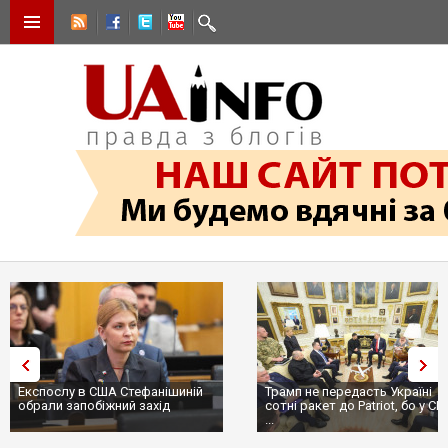
Експослу в США Стефанішиній
Трамп не передасть Україні
обрали запобіжний захід
сотні ракет до Patriot, бо у С
...