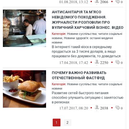
заступник начальника
•
•
01.08.2018, 13:12
2066
0
Держпродспоживслужби ...
АНТИСАНІТАРІЯ ТА М'ЯСО
НЕВІДОМОГО ПОХОДЖЕННЯ.
ЖУРНАЛІСТИ РОЗПОВІЛИ ПРО
ВУЛИЧНИЙ ХАРЧОВИЙ БІЗНЕС. ВІДЕО
Категорія:
Новини суспільства: читати соціальні
новини
,
Новини здоров'я: останні медичні
новини
В інтернеті такий кіоск в середньому
продається за 3 тисячі доларів, а якщо
працювати без документів, то доведеться
платити і "смотрящему".
•
•
17.04.2018, 17:42
2250
0
ПОЧЕМУ ВАЖНО РАЗВИВАТЬ
ОТЕЧЕСТВЕННЫЙ ФАСТФУД
Категорія:
Новини суспільства: читати соціальні
новини
Развитие сетей быстрого питания
способно улучшить ситуацию с занятостью
в регионах
•
•
17.07.2017, 08:20
2038
0
1
2