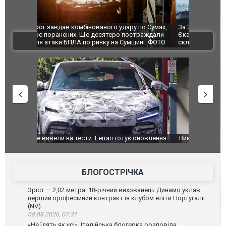
по Сумах,
За 2000 кілометрів від кордону з Україною: в
"Мої іграш
траждали
Єкатеринбурзі після атаки дронів загорівся
суперкарів
ВІДЕО
ині. ФОТО
склад Wildberries. ФОТО. ВІДЕО
оновлення
Вийшов трейлер нової екранізації легендарного
Зеленський
фільму "Афера Томаса Крауна"
перемовин
БЛОГОСТРІЧКА
Зріст — 2,02 метра: 18-річний вихованець Динамо уклав
перший професійний контракт із клубом еліти Португалії
(NV)
08.08.2026, 07:31
«Не їдять як усі». Італійська блогерка розповіла