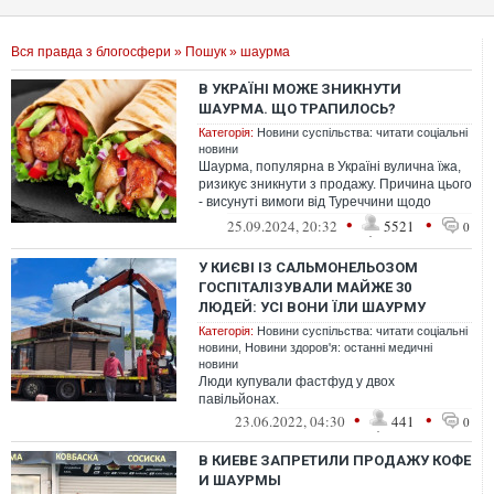
Вся правда з блогосфери
»
Пошук
» шаурма
В УКРАЇНІ МОЖЕ ЗНИКНУТИ
ШАУРМА. ЩО ТРАПИЛОСЬ?
Категорія:
Новини суспільства: читати соціальні
новини
Шаурма, популярна в Україні вулична їжа,
ризикує зникнути з продажу. Причина цього
- висунуті вимоги від Туреччини щодо
страви та технології її пригот...
•
•
25.09.2024, 20:32
5521
0
У КИЄВІ ІЗ САЛЬМОНЕЛЬОЗОМ
ГОСПІТАЛІЗУВАЛИ МАЙЖЕ 30
ЛЮДЕЙ: УСІ ВОНИ ЇЛИ ШАУРМУ
Категорія:
Новини суспільства: читати соціальні
новини
,
Новини здоров'я: останні медичні
новини
Люди купували фастфуд у двох
павільйонах.
•
•
23.06.2022, 04:30
441
0
В КИЕВЕ ЗАПРЕТИЛИ ПРОДАЖУ КОФЕ
И ШАУРМЫ