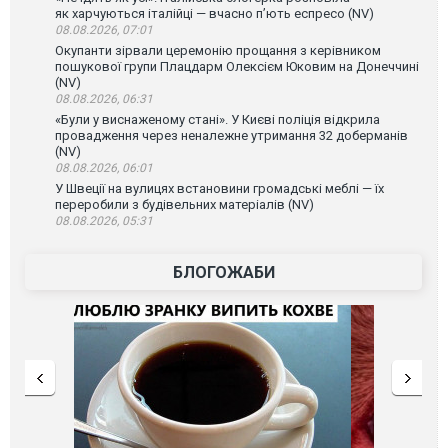
як харчуються італійці — вчасно п’ють еспресо (NV)
08.08.2026, 07:01
Окупанти зірвали церемонію прощання з керівником
пошукової групи Плацдарм Олексієм Юковим на Донеччині
(NV)
08.08.2026, 06:31
«Були у виснаженому стані». У Києві поліція відкрила
провадження через неналежне утримання 32 доберманів
(NV)
08.08.2026, 06:01
У Швеції на вулицях встановини громадські меблі — їх
переробили з будівельних матеріалів (NV)
08.08.2026, 05:31
БЛОГОЖАБИ