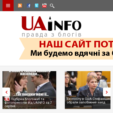
Експослу в США Стефанішині
Підбірка блогожаб та
обрали запобіжний захід
фотоприколів від UAINFO за 7
серпня