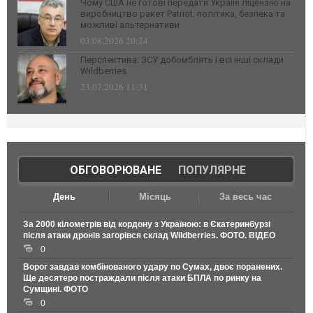
Чому США не готові передати Україні ліцензію на
виробництво ракет Patriot: політика, безпека та
можливі альтернативи
03.08.2026 20:24
Перспектива: ЗСУ добомблять і всі інші склади
Wildberries
23.07.2026 11:31
ОБГОВОРЮВАНЕ
|
ПОПУЛЯРНЕ
День
Місяць
За весь час
За 2000 кілометрів від кордону з Україною: в Єкатеринбурзі
після атаки дронів загорівся склад Wildberries. ФОТО. ВІДЕО
0
Ворог завдав комбінованого удару по Сумах, двоє поранених.
Ще десятеро постраждали після атаки БПЛА по ринку на
Сумщині. ФОТО
0