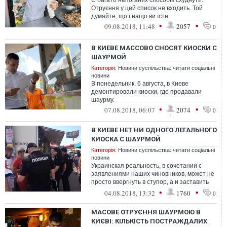
Є багато непоганих способів схуднути.
Отруєння у цей список не входить. Той
думайте, що і нащо ви їсте.
•
•
09.08.2018, 11:48
2057
0
В КИЕВЕ МАССОВО СНОСЯТ КИОСКИ С
ШАУРМОЙ
Категорія:
Новини суспільства: читати соціальні
новини
В понедельник, 6 августа, в Киеве
демонтировали киоски, где продавали
шаурму.
•
•
07.08.2018, 06:07
2074
0
В КИЕВЕ НЕТ НИ ОДНОГО ЛЕГАЛЬНОГО
КИОСКА С ШАУРМОЙ
Категорія:
Новини суспільства: читати соціальні
новини
Украинская реальность, в сочетании с
заявлениями наших чиновников, может не
просто ввергнуть в ступор, а и заставить
усомниться в адекватности происхо...
•
•
04.08.2018, 13:32
1760
0
МАСОВЕ ОТРУЄННЯ ШАУРМОЮ В
КИЄВІ: КІЛЬКІСТЬ ПОСТРАЖДАЛИХ