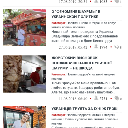
•
•
17.08.2019, 20:34
1083
1
заместителя...
О "ФЕНОМЕНЕ ШАУРМЫ" В
УКРАИНСКОЙ ПОЛИТИКЕ
Категорія:
Політичні новини України та світу:
читати новини політики
Невинный текст президента Украины
Владимира Зеленского с поздравлением
жителей столицы с Днем Киева вдруг
превратился в острый политический
•
•
27.05.2019, 05:42
1774
8
памфлет, в...
ЖОРСТОКИЙ ВИСНОВОК:
СПОЖИВАЧІВ НАШОЇ ВУЛИЧНОЇ
ШАУРМИ – НЕ ШКОДА
Категорія:
Новини здоров'я: останні медичні
новини
Тільки зрозумійте мене правильно. Сам
люблю готувати. І шаурму робити пробую.
Але те, що в нас називають шаурмою...
Слухайте, туди вже навіть картоплю...
•
•
11.08.2018, 06:40
2731
0
УКРАЇНЦІВ ТРУЯТЬ ЗА ЇХНІ Ж ГРОШІ
Категорія:
Новини здоров'я: останні медичні
новини
,
Новини суспільства: читати соціальні
новини