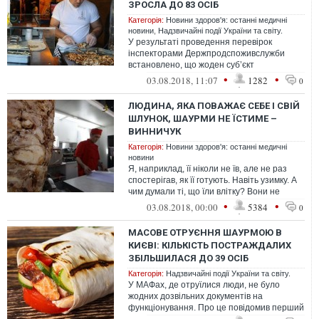
ЗРОСЛА ДО 83 ОСІБ
Категорія:
Новини здоров'я: останні медичні
новини
,
Надзвичайні події України та світу.
У результаті проведення перевірок
інспекторами Держпродспоживслужби
встановлено, що жоден суб’єкт
господарювання, з діяльністю якого
•
•
03.08.2018, 11:07
1282
0
пов’язують масове...
ЛЮДИНА, ЯКА ПОВАЖАЄ СЕБЕ І СВІЙ
ШЛУНОК, ШАУРМИ НЕ ЇСТИМЕ –
ВИННИЧУК
Категорія:
Новини здоров'я: останні медичні
новини
Я, наприклад, її ніколи не їв, але не раз
спостерігав, як її готують. Навіть узимку. А
чим думали ті, що їли влітку? Вони не
бачили, що ті пласти пере...
•
•
03.08.2018, 00:00
5384
0
МАСОВЕ ОТРУЄННЯ ШАУРМОЮ В
КИЄВІ: КІЛЬКІСТЬ ПОСТРАЖДАЛИХ
ЗБІЛЬШИЛАСЯ ДО 39 ОСІБ
Категорія:
Надзвичайні події України та світу.
У МАФах, де отруїлися люди, не було
жодних дозвільних документів на
функціонування. Про це повідомив перший