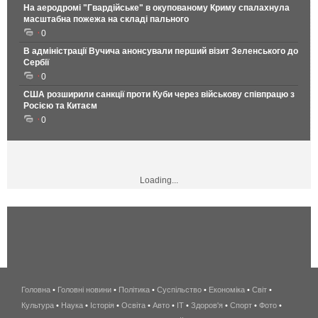
На аеродромі "Гвардійське" в окупованому Криму спалахнула
масштабна пожежа на складі пального
0
В адміністрації Вучича анонсували перший візит Зеленського до
Сербії
0
США розширили санкції проти Куби через військову співпрацю з
Росією та Китаєм
0
Loading...
Головна
•
Головні новини
•
Політика
•
Суспільство
•
Економіка
беспроводной
•
Світ
•
Культура
•
Наука
•
Історія
•
Освіта
•
Авто
•
IT
•
Здоров'я
интернет
•
Спорт
•
Фото
•