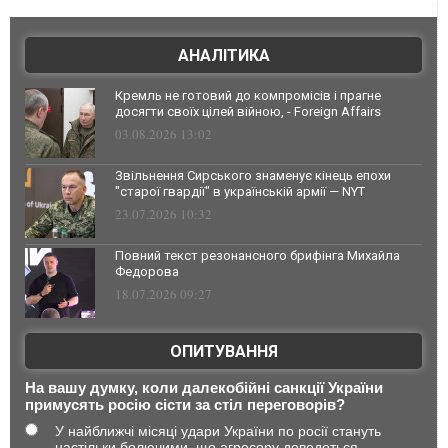
АНАЛІТИКА
Кремль не готовий до компромісів і прагне
досягти своїх цілей війною, - Foreign Affairs
03.08.2026 13:02
Звільнення Сирського знаменує кінець епохи
"старої гвардії" в українській армії — NYT
23.07.2026 10:32
Повний текст резонансного брифінга Михайла
Федорова
18.07.2026 09:27
ОПИТУВАННЯ
На вашу думку, коли далекобійні санкції України
примусять росію сісти за стіл переговорів?
У найближчі місяці удари України по росії стануть
настільки болючими, що агресору доведеться