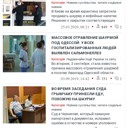
Категорія:
Новини суспільства: читати соціальні
новини
В Киеве на время карантина запретили
продавать шаурму и кофейные напитки.
Решение о закрытии соответствующих
МАФов приняла комиссия по вопросам
•
•
25.03.2020, 08:21
849
2
техног...
МАССОВОЕ ОТРАВЛЕНИЕ ШАУРМОЙ
ПОД ОДЕССОЙ: У ВСЕХ
ГОСПИТАЛИЗИРОВАННЫХ ЛЮДЕЙ
ВЫЯВЛЕН САЛЬМОНЕЛЛЕЗ
Категорія:
Надзвичайні події України та світу.
Во вторник, 3 сентября, стала известна
причина массового отравления шаурмой
в поселке Авангард Одесской области.
•
•
03.09.2019, 14:42
351
2
ВО ВРЕМЯ ЗАСЕДАНИЯ СУДА
ГРЫМЧАКУ ПРИНЕСЛИ ЕДУ,
ПОХОЖУЮ НА ШАУРМУ
Категорія:
Новини суспільства: читати соціальні
новини
Суд в Чернигове, который накануне
напортачил в документах, исправил
ошибки в отчестве и номере уголовного
производства в решении об аресте