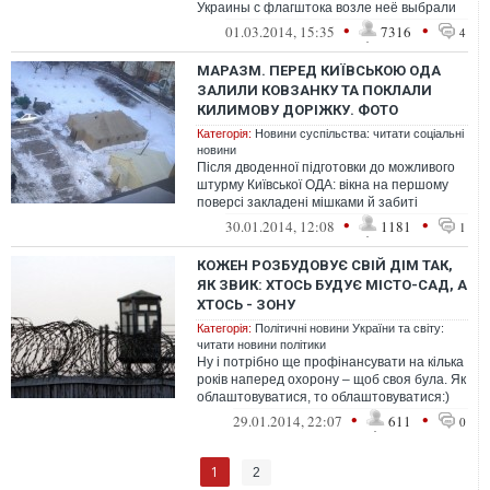
Украины с флагштока возле неё выбрали
своим «губернатором» Павла Губар...
•
•
01.03.2014, 15:35
7316
4
МАРАЗМ. ПЕРЕД КИЇВСЬКОЮ ОДА
ЗАЛИЛИ КОВЗАНКУ ТА ПОКЛАЛИ
КИЛИМОВУ ДОРІЖКУ. ФОТО
Категорія:
Новини суспільства: читати соціальні
новини
Після дводенної підготовки до можливого
штурму Київської ОДА: вікна на першому
поверсі закладені мішками й забиті
деревом
•
•
30.01.2014, 12:08
1181
1
КОЖЕН РОЗБУДОВУЄ СВІЙ ДІМ ТАК,
ЯК ЗВИК: ХТОСЬ БУДУЄ МІСТО-САД, А
ХТОСЬ - ЗОНУ
Категорія:
Політичні новини України та світу:
читати новини політики
Ну і потрібно ще профінансувати на кілька
років наперед охорону – щоб своя була. Як
облаштовуватися, то облаштовуватися:)
Можна з беркутні. Хоча...
•
•
29.01.2014, 22:07
611
0
1
2