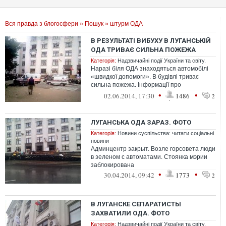
Вся правда з блогосфери
»
Пошук
» штурм ОДА
В РЕЗУЛЬТАТІ ВИБУХУ В ЛУГАНСЬКІЙ
ОДА ТРИВАЄ СИЛЬНА ПОЖЕЖА
Категорія:
Надзвичайні події України та світу.
Наразі біля ОДА знаходяться автомобілі
«швидкої допомоги». В будівлі триває
сильна пожежа. Інформації про
постраждалих поки...
•
•
02.06.2014, 17:30
1486
2
ЛУГАНСЬКА ОДА ЗАРАЗ. ФОТО
Категорія:
Новини суспільства: читати соціальні
новини
Админцентр закрыт. Возле горсовета люди
в зеленом с автоматами. Стоянка мэрии
заблокирована
•
•
30.04.2014, 09:42
1773
2
В ЛУГАНСКЕ СЕПАРАТИСТЫ
ЗАХВАТИЛИ ОДА. ФОТО
Категорія:
Надзвичайні події України та світу.