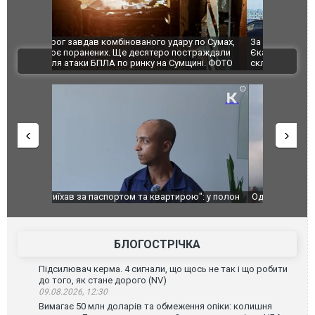
по Сумах,
За 2000 кілометрів від кордону з Україною: в
"Мої іграш
траждали
Єкатеринбурзі після атаки дронів загорівся
суперкарів
ВІДЕО
ині. ФОТО
склад Wildberries. ФОТО. ВІДЕО
": у полон
Одесу накрила потужна злива з градом та
Вже вивели 
в тезка
ураганним вітром
позашляхов
лаха
БЛОГОСТРІЧКА
Підсилювач керма. 4 сигнали, що щось не так і що робити
до того, як стане дорого (NV)
09.08.2026, 12:30
Вимагає 50 млн доларів та обмеження опіки: колишня