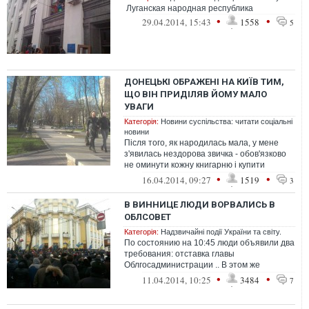
Луганская народная республика
•
•
29.04.2014, 15:43
1558
5
ДОНЕЦЬКІ ОБРАЖЕНІ НА КИЇВ ТИМ,
ЩО ВІН ПРИДІЛЯВ ЙОМУ МАЛО
УВАГИ
Категорія:
Новини суспільства: читати соціальні
новини
Після того, як народилась мала, у мене
з'явилась нездорова звичка - обов'язково
не оминути кожну книгарню і купити
щонайменше одну дитячу книгу. Заход...
•
•
16.04.2014, 09:27
1519
3
В ВИННИЦЕ ЛЮДИ ВОРВАЛИСЬ В
ОБЛСОВЕТ
Категорія:
Надзвичайні події України та світу.
По состоянию на 10:45 люди объявили два
требования: отставка главы
Облгосадминистрации .. В этом же
помещении происходит сессия облсовета -
•
•
11.04.2014, 10:25
3484
7
община уже...