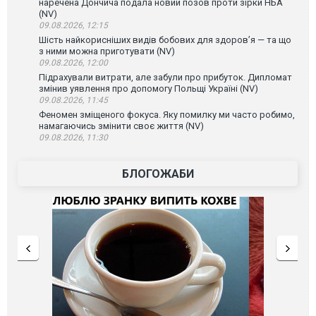
наречена Дончича подала новий позов проти зірки НБА
(NV)
09.08.2026, 12:15
Шість найкорисніших видів бобових для здоров’я — та що
з ними можна приготувати (NV)
09.08.2026, 12:00
Підрахували витрати, але забули про прибуток. Дипломат
змінив уявлення про допомогу Польщі Україні (NV)
09.08.2026, 11:45
Феномен зміщеного фокуса. Яку помилку ми часто робимо,
намагаючись змінити своє життя (NV)
09.08.2026, 11:30
БЛОГОЖАБИ