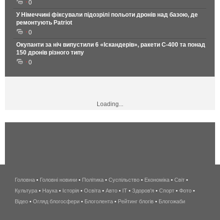
0
У Німеччині фіксували підозрілі польоти дронів над базою, де
ремонтують Patriot
0
Окупанти за ніч випустили 6 «Іскандерів», ракети С-400 та понад
150 дронів різного типу
0
Loading...
Головна
•
Головні новини
•
Політика
•
Суспільство
•
Економіка
беспроводной
•
Світ
•
Культура
•
Наука
•
Історія
•
Освіта
•
Авто
•
IT
•
Здоров'я
интернет
•
Спорт
•
Фото
•
Відео
•
Огляд блогосфери
•
Блоголента
•
Рейтинг блогів
киев
•
Блогожаби
и