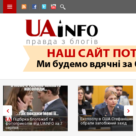
Експослу в США Стефанішині
Підбірка блогожаб та
обрали запобіжний захід
фотоприколів від UAINFO за 7
серпня