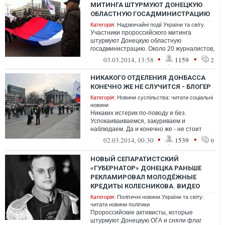
МИТИНГА ШТУРМУЮТ ДОНЕЦКУЮ
ОБЛАСТНУЮ ГОСАДМИНИСТРАЦИЮ
Категорія:
Надзвичайні події України та світу.
Участники пророссийского митинга
штурмуют Донецкую областную
госадминистрацию. Около 20 журналистов,
в том числе «Новости Донбасса», наход...
•
•
03.03.2014, 13:58
1159
2
НИКАКОГО ОТДЕЛЕНИЯ ДОНБАССА
КОНЕЧНО ЖЕ НЕ СЛУЧИТСЯ - БЛОГЕР
Категорія:
Новини суспільства: читати соціальні
новини
Никаких истерик по-поводу и без.
Успокаиваиваемся, закуриваем и
наблюдаем. Да и конечно же - не стоит
потворствовать присутствию «этого» в
•
•
02.03.2014, 00:30
1539
0
информацион...
НОВЫЙ СЕПАРАТИСТСКИЙ
«ГУБЕРНАТОР» ДОНЕЦКА РАНЬШЕ
РЕКЛАМИРОВАЛ МОЛОДЁЖНЫЕ
КРЕДИТЫ КОЛЕСНИКОВА. ВИДЕО
Категорія:
Політичні новини України та світу:
читати новини політики
Пророссийские активисты, которые
штурмуют Донецкую ОГА и сняли флаг