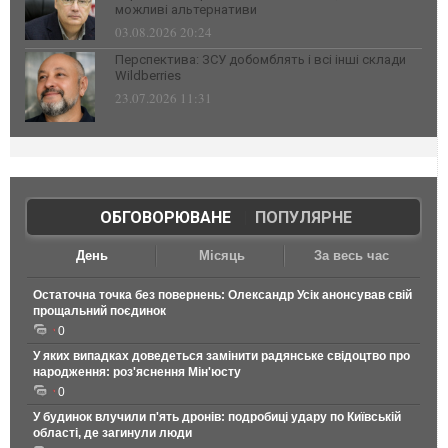
можливі альтернативи
03.08.2026 20:24
Перспектива: ЗСУ добомблять і всі інші склади
Wildberries
23.07.2026 11:31
ОБГОВОРЮВАНЕ
|
ПОПУЛЯРНЕ
День
Місяць
За весь час
Остаточна точка без повернень: Олександр Усік анонсував свій
прощальний поєдинок
0
У яких випадках доведеться замінити радянське свідоцтво про
народження: роз'яснення Мін'юсту
0
У будинок влучили п'ять дронів: подробиці удару по Київській
області, де загинули люди