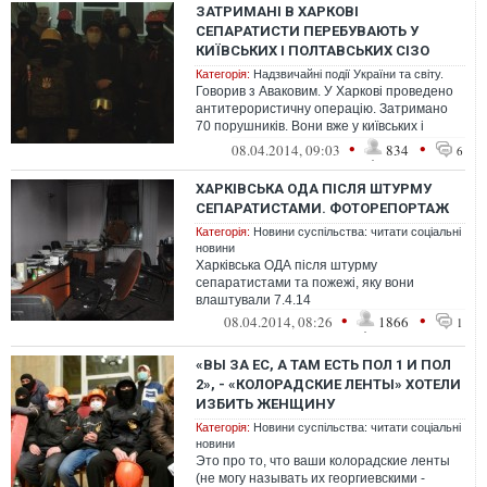
ЗАТРИМАНІ В ХАРКОВІ
СЕПАРАТИСТИ ПЕРЕБУВАЮТЬ У
КИЇВСЬКИХ І ПОЛТАВСЬКИХ СІЗО
Категорія:
Надзвичайні події України та світу.
Говорив з Аваковим. У Харкові проведено
антитерористичну операцію. Затримано
70 порушників. Вони вже у київських і
полтавських СІЗО Діє "Ягуар" з цент...
•
•
08.04.2014, 09:03
834
6
ХАРКІВСЬКА ОДА ПІСЛЯ ШТУРМУ
СЕПАРАТИСТАМИ. ФОТОРЕПОРТАЖ
Категорія:
Новини суспільства: читати соціальні
новини
Харківська ОДА після штурму
сепаратистами та пожежі, яку вони
влаштували 7.4.14
•
•
08.04.2014, 08:26
1866
1
«ВЫ ЗА ЕС, А ТАМ ЕСТЬ ПОЛ 1 И ПОЛ
2», - «КОЛОРАДСКИЕ ЛЕНТЫ» ХОТЕЛИ
ИЗБИТЬ ЖЕНЩИНУ
Категорія:
Новини суспільства: читати соціальні
новини
Это про то, что ваши колорадские ленты
(не могу называть их георгиевскими -