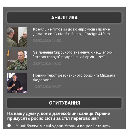
АНАЛІТИКА
Кремль не готовий до компромісів і прагне
досягти своїх цілей війною, - Foreign Affairs
03.08.2026 13:02
Звільнення Сирського знаменує кінець епохи
"старої гвардії" в українській армії — NYT
23.07.2026 10:32
Повний текст резонансного брифінга Михайла
Федорова
18.07.2026 09:27
ОПИТУВАННЯ
На вашу думку, коли далекобійні санкції України
примусять росію сісти за стіл переговорів?
У найближчі місяці удари України по росії стануть