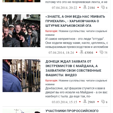
потому что это не георгиевская лента, и не
могу назвать их гвардейскими - ...
•
•
07.04.2014, 20:22
2184
4
«ЗНАЕТЕ, А ОНИ ВЕДЬ НАС УБИВАТЬ
ПРИЕХАЛИ», - ХАРЬКОВЧАНКА О
ШТУРМЕ ХАРЬКОВСКОЙ ОГА
Категорія:
Новини суспільства: читати соціальні
новини
И самое неприятное - это люди "оттуда".
Они ходили между нами, нагло, цепляясь, с
невыразимым превосходством и апломбом
пытаясь что-то доказать нам, г...
•
•
07.04.2014, 18:24
43004
75
ДОНЕЦК ЖДАЛ ЗАХВАТА ОТ
ЭКСТРЕМИСТОВ С МАЙДАНА, А
ЗАХВАТИЛИ СВОИ СОБСТВЕННЫЕ
ФАШИСТЫ. ВИДЕО
Категорія:
Новини суспільства: читати соціальні
новини
Донбассяне, ау! фашизм стучится к вам в
двери! вы его искали на Майдане - а он вас
наебнул с тыла. да еще так, по-
истфаковски.
•
•
03.03.2014, 15:15
2969
8
УЧАСТНИКИ ПРОРОССИЙСКОГО