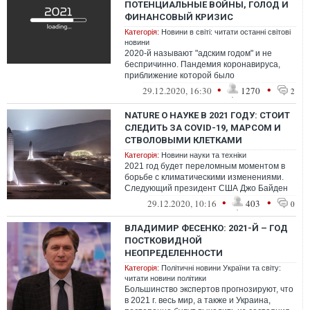
ПОТЕНЦИАЛЬНЫЕ ВОЙНЫ, ГОЛОД И
ФИНАНСОВЫЙ КРИЗИС
Категорія:
Новини в світі: читати останні світові
новини
2020-й называют "адским годом" и не
беспричинно. Пандемия коронавируса,
приближение которой было
предсказуемым, почему-то стала
•
•
29.12.2020, 16:30
1270
2
неожиданностью. А поли...
NATURE О НАУКЕ В 2021 ГОДУ: СТОИТ
СЛЕДИТЬ ЗА COVID-19, МАРСОМ И
СТВОЛОВЫМИ КЛЕТКАМИ
Категорія:
Новини науки та техніки
2021 год будет переломным моментом в
борьбе с климатическими изменениями.
Следующий президент США Джо Байден
дал четко понять, что он будет пытаться
•
•
29.12.2020, 10:16
403
0
в...
ВЛАДИМИР ФЕСЕНКО: 2021-Й – ГОД
ПОСТКОВИДНОЙ
НЕОПРЕДЕЛЕННОСТИ
Категорія:
Політичні новини України та світу:
читати новини політики
Большинство экспертов прогнозируют, что
в 2021 г. весь мир, а также и Украина,