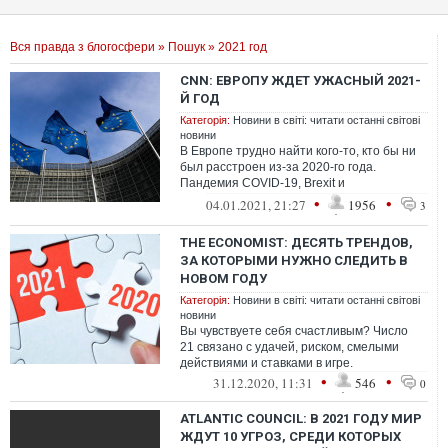
Вся правда з блогосфери
»
Пошук
» 2021 год
CNN: ЕВРОПУ ЖДЕТ УЖАСНЫЙ 2021-
Й ГОД
Категорія:
Новини в світі: читати останні світові
новини
В Европе трудно найти кого-то, кто бы ни
был расстроен из-за 2020-го года.
Пандемия COVID-19, Brexit и
международная политическая бойня в
•
•
04.01.2021, 21:27
1956
3
прошлом году...
THE ECONOMIST: ДЕСЯТЬ ТРЕНДОВ,
ЗА КОТОРЫМИ НУЖНО СЛЕДИТЬ В
НОВОМ ГОДУ
Категорія:
Новини в світі: читати останні світові
новини
Вы чувствуете себя счастливым? Число
21 связано с удачей, риском, смелыми
действиями и ставками в игре.
•
•
31.12.2020, 11:31
546
0
ATLANTIC COUNCIL: В 2021 ГОДУ МИР
ЖДУТ 10 УГРОЗ, СРЕДИ КОТОРЫХ