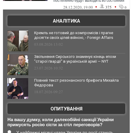
постепенно будут выходить из состояния
пандемии и глобального экономиче...
•
•
28.12.2020, 19:00
375
0
АНАЛІТИКА
Кремль не готовий до компромісів і прагне
досягти своїх цілей війною, - Foreign Affairs
03.08.2026 13:02
Звільнення Сирського знаменує кінець епохи
"старої гвардії" в українській армії — NYT
23.07.2026 10:32
Повний текст резонансного брифінга Михайла
Федорова
18.07.2026 09:27
ОПИТУВАННЯ
На вашу думку, коли далекобійні санкції України
примусять росію сісти за стіл переговорів?
У найближчі місяці удари України по росії стануть