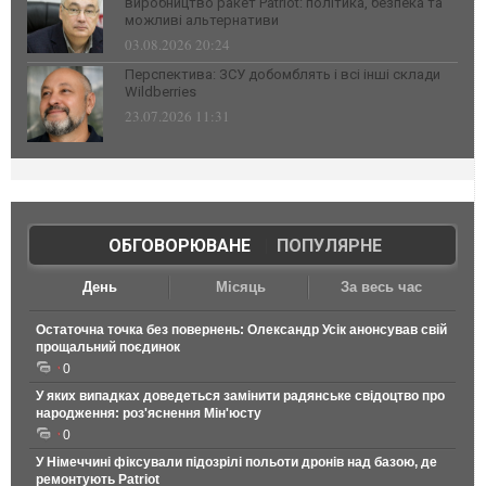
виробництво ракет Patriot: політика, безпека та
можливі альтернативи
03.08.2026 20:24
Перспектива: ЗСУ добомблять і всі інші склади
Wildberries
23.07.2026 11:31
ОБГОВОРЮВАНЕ
|
ПОПУЛЯРНЕ
День
Місяць
За весь час
Остаточна точка без повернень: Олександр Усік анонсував свій
прощальний поєдинок
0
У яких випадках доведеться замінити радянське свідоцтво про
народження: роз'яснення Мін'юсту
0
У Німеччині фіксували підозрілі польоти дронів над базою, де
ремонтують Patriot