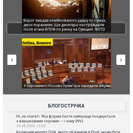
авдав комбінованого удару по Сумах,
За 2000 кілометрів від кордону 
ранених. Ще десятеро постраждали
Єкатеринбурзі після атаки дроні
ВІДЕО
таки БПЛА по ринку на Сумщині. ФОТО
склад Wildberries. ФОТО. ВІДЕО
аменті Косово прем'єра закидали яйцями
Приїхав за паспортом та кварт
до українських військових пот
зіркового футболіста Мохамед
БЛОГОСТРІЧКА
Ні, не спагеті. Яка форма пасти найкраще поєднується
з вершковими соусами — і чому (NV)
09.08.2026, 13:00
Колишній морпіх США, якого ув’язнили в Росії, може бути