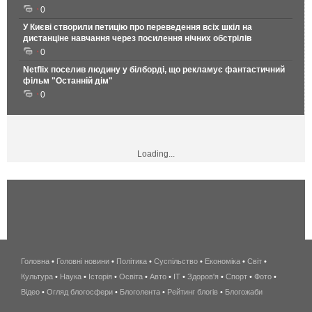
0
У Києві створили петицію про переведення всіх шкіл на
дистанціне навчання через посилення нічних обстрілів
0
Netflix поселив людину у білборді, що рекламує фантастичний
фільм "Останній дім"
0
Loading...
Головна
•
Головні новини
•
Політика
•
Суспільство
•
Економіка
беспроводной
•
Світ
•
Культура
•
Наука
•
Історія
•
Освіта
•
Авто
•
IT
•
Здоров'я
интернет
•
Спорт
•
Фото
•
Відео
•
Огляд блогосфери
•
Блоголента
•
Рейтинг блогів
киев
•
Блогожаби
и