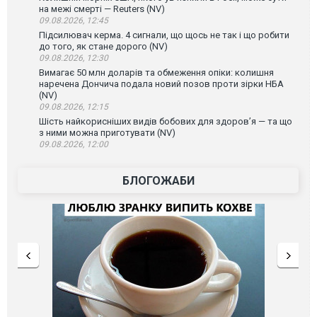
на межі смерті — Reuters (NV)
09.08.2026, 12:45
Підсилювач керма. 4 сигнали, що щось не так і що робити
до того, як стане дорого (NV)
09.08.2026, 12:30
Вимагає 50 млн доларів та обмеження опіки: колишня
наречена Дончича подала новий позов проти зірки НБА
(NV)
09.08.2026, 12:15
Шість найкорисніших видів бобових для здоров’я — та що
з ними можна приготувати (NV)
09.08.2026, 12:00
БЛОГОЖАБИ