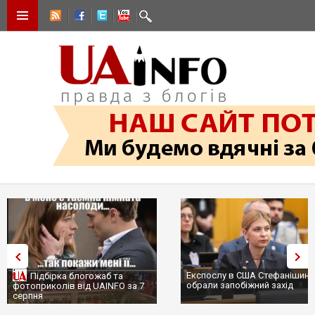
Експослу в США Стефанішині
Підбірка блогожаб та
обрали запобіжний захід
фотоприколів від UAINFO за 7
серпня