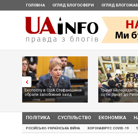
ГОЛОВНА
ОГЛЯД БЛОГОСФЕРИ
ОГЛЯД БЛОГОЖАБ
Експослу в США Стефанішиній
Трамп не передасть
обрали запобіжний захід
сотні ракет до Patri
...
ПОЛІТИКА
СУСПІЛЬСТВО
ЕКОНОМІКА
Н
РОСІЙСЬКО-УКРАЇНСЬКА ВІЙНА
КОРОНАВІРУС COVID-19