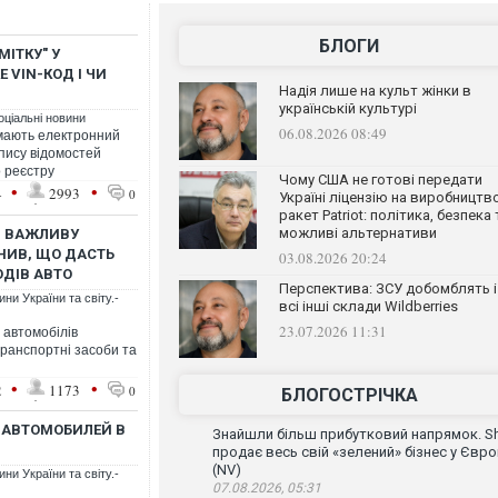
БЛОГИ
ІТКУ" У
 VIN-КОД І ЧИ
Надія лише на культ жінки в
українській культурі
оціальні новини
06.08.2026 08:49
имають електронний
апису відомостей
о реєстру
Чому США не готові передати
•
•
4
2993
0
Україні ліцензію на виробництв
ракет Patriot: політика, безпека 
можливі альтернативи
Й ВАЖЛИВУ
НИВ, ЩО ДАСТЬ
03.08.2026 20:24
ОДІВ АВТО
Перспектива: ЗСУ добомблять і
ни України та світу.-
всі інші склади Wildberries
23.07.2026 11:31
 автомобілів
транспортні засоби та
•
•
2
1173
0
БЛОГОСТРІЧКА
 АВТОМОБИЛЕЙ В
Знайшли більш прибутковий напрямок. Sh
продає весь свій «зелений» бізнес у Євро
(NV)
ни України та світу.-
07.08.2026, 05:31