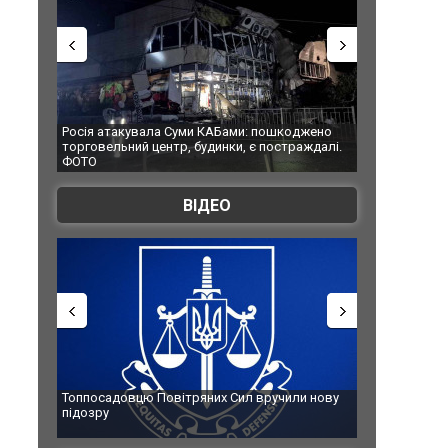
Росія атакувала Суми КАБами: пошкоджено
Українські над
торговельний центр, будинки, є постраждалі.
під час ліквіда
ФОТО
Франції
ВІДЕО
Топпосадовцю Повітряних Сил вручили нову
Сили оборони 
підозру
губернатор ре
атаку. ВІДЕО