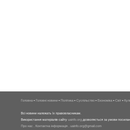
Головна
•
Головні новини
•
Політика
•
Суспільство
•
Економіка
•
Світ
•
Кул
Всі новини належать їх правовласникам.
Використання матеріалів сайту
uainfo.org
дозволяється за умови посиланн
Про нас
.
Контактна інформація
.
uainfo.org@gmail.com