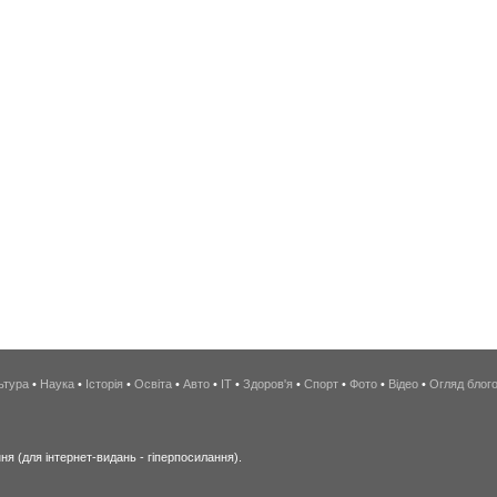
ьтура
•
Наука
•
Історія
•
Освіта
•
Авто
•
IT
•
Здоров'я
•
Спорт
•
Фото
•
Відео
•
Огляд блог
я (для інтернет-видань - гіперпосилання).