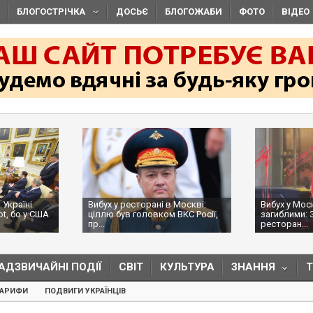
БЛОГОСТРІЧКА
ДОСЬЄ
БЛОГОЖАБИ
ФОТО
ВІДЕО
 Україні
Вибух у ресторані в Москві:
Вибух у Мос
ot, бо у США
ціллю був головком ВКС Росії,
загиблими: 
пр...
ресторан...
АДЗВИЧАЙНІ ПОДІЇ
СВІТ
КУЛЬТУРА
ЗНАННЯ
ТАРИФИ
ПОДВИГИ УКРАЇНЦІВ