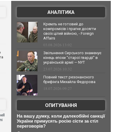
АНАЛІТИКА
Кремль не готовий до
компромісів і прагне досягти
своїх цілей війною, - Foreign
Affairs
03.08.2026 13:02
о
Звільнення Сирського знаменує
та
кінець епохи "старої гвардії" в
українській армії — NYT
23.07.2026 10:32
Повний текст резонансного
брифінга Михайла Федорова
18.07.2026 09:27
ОПИТУВАННЯ
ell
На вашу думку, коли далекобійні санкції
пі
України примусять росію сісти за стіл
переговорів?