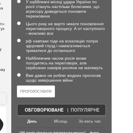
У найближчі місяці удари України по
n
росії стануть настільки болючими, що
ва
агресору доведеться поновити
перемовини
Цього року не варто чекати поновлення
і»:
переговорного процесу. А от наступного
тує
- можливо все
рф навпаки піде на ескалацію попри
здоровий глузд і намагатиметься
у
триматися до останнього
Найближчим часом росія може
погодитись на переговори, але
серйозних намірів росіяни не матимуть
ому
Вже давно не роблю жодних прогнозів
щодо завершення війни
ОБГОВОРЮВАНЕ
|
ПОПУЛЯРНЕ
День
Місяць
За весь час