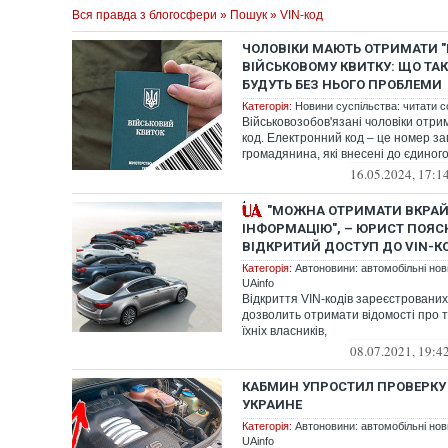
Вся правда з блогосфери
»
Пошук
» VIN-код
ЧОЛОВІКИ МАЮТЬ ОТРИМАТИ "М
ВІЙСЬКОВОМУ КВИТКУ: ЩО ТАКЕ
БУДУТЬ БЕЗ НЬОГО ПРОБЛЕМИ
Категорія:
Новини суспільства: читати с
Військовозобов'язані чоловіки отр
код. Електронний код – це номер з
громадянина, які внесені до єдиног
16.05.2024, 17:1
"МОЖНА ОТРИМАТИ ВКРА
ІНФОРМАЦІЮ", – ЮРИСТ ПОЯС
ВІДКРИТИЙ ДОСТУП ДО VIN-К
Категорія:
Автоновини: автомобільні нови
UAinfo
Відкриття VIN-кодів зареєстрованих
дозволить отримати відомості про 
їхніх власників,
08.07.2021, 19:4
КАБМИН УПРОСТИЛ ПРОВЕРКУ
УКРАИНЕ
Категорія:
Автоновини: автомобільні нови
UAinfo