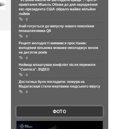
"65 років ніколи не виглядали краще", - фото-
привітання Мішель Обами до дня народження
екс-президента США зібрало майже мільйон
лайків
0
Audi готується до випуску нового покоління
позашляховика Q8
0
Рецепт молодості виявився простішим:
володіння кількома мовами омолоджує мозок
на десяток років
0
Неймар влаштував конфлікт після перемоги
"Сантоса". ВІДЕО
0
Достатньо було погладити: лемури на
Мадагаскарі стали жертвами людського вірусу
0
ФОТО