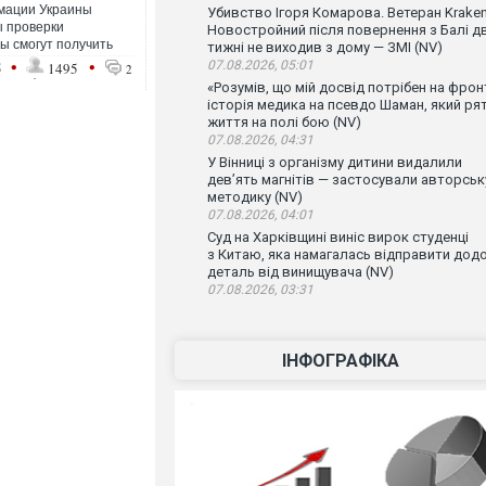
мации Украины
Убивство Ігоря Комарова. Ветеран Krake
 проверки
Новостройний після повернення з Балі д
ы смогут получить
тижні не виходив з дому — ЗМІ (NV)
•
•
07.08.2026, 05:01
5
1495
2
«Розумів, що мій досвід потрібен на фронт
історія медика на псевдо Шаман, який ря
життя на полі бою (NV)
07.08.2026, 04:31
У Вінниці з організму дитини видалили
дев’ять магнітів — застосували авторськ
методику (NV)
07.08.2026, 04:01
Суд на Харківщині виніс вирок студенці
з Китаю, яка намагалась відправити дод
деталь від винищувача (NV)
07.08.2026, 03:31
ІНФОГРАФІКА