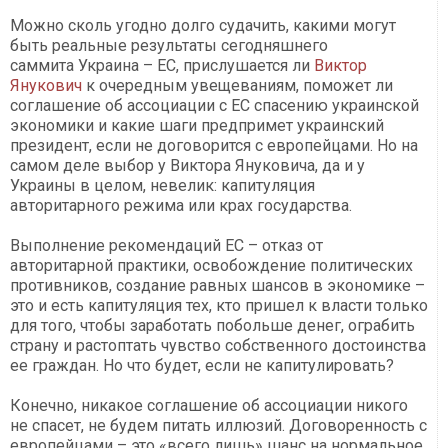
Можно сколь угодно долго судачить, какими могут
быть реальные результаты сегодняшнего
саммита Украина – ЕС, прислушается ли
Виктор
Янукович
к очередным увещеваниям, поможет ли
соглашение об ассоциации с ЕС спасению украинской
экономики и какие шаги предпримет украинский
президент, если не договорится с европейцами. Но на
самом деле выбор у Виктора Януковича, да и у
Украины в целом, невелик: капитуляция
авторитарного режима или крах государства.
Выполнение рекомендаций ЕС – отказ от
авторитарной практики, освобождение политических
противников, создание равных шансов в экономике –
это и есть капитуляция тех, кто пришел к власти только
для того, чтобы заработать побольше денег, ограбить
страну и растоптать чувство собственного достоинства
ее граждан. Но что будет, если не капитулировать?
Конечно, никакое соглашение об ассоциации никого
не спасет, не будем питать иллюзий. Договоренность с
европейцами – это «всего лишь» шанс на нормальное