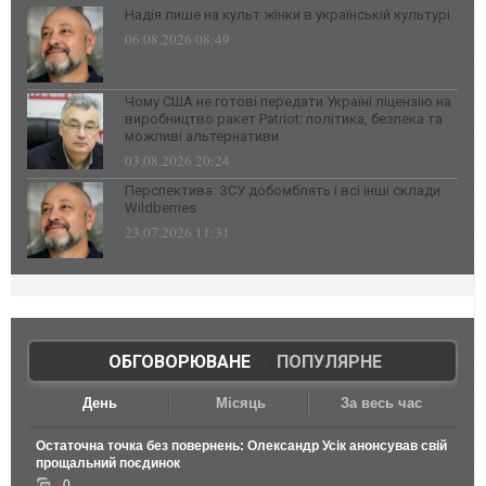
Надія лише на культ жінки в українській культурі
06.08.2026 08:49
Чому США не готові передати Україні ліцензію на
виробництво ракет Patriot: політика, безпека та
можливі альтернативи
03.08.2026 20:24
Перспектива: ЗСУ добомблять і всі інші склади
Wildberries
23.07.2026 11:31
ОБГОВОРЮВАНЕ
|
ПОПУЛЯРНЕ
День
Місяць
За весь час
Остаточна точка без повернень: Олександр Усік анонсував свій
прощальний поєдинок
0