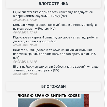
БЛОГОСТРІЧКА
Ні, не спагеті. Яка форма пасти найкраще поєднується
з вершковими соусами — і чому (NV)
09.08.2026, 13:00
Колишній морпіх США, якого ув’язнили в Росії, може бути
на межі смерті — Reuters (NV)
09.08.2026, 12:45
Підсилювач керма. 4 сигнали, що щось не так і що робити
до того, як стане дорого (NV)
09.08.2026, 12:30
Вимагає 50 млн доларів та обмеження опіки: колишня
наречена Дончича подала новий позов проти зірки НБА
(NV)
09.08.2026, 12:15
Шість найкорисніших видів бобових для здоров’я — та що
з ними можна приготувати (NV)
09.08.2026, 12:00
БЛОГОЖАБИ