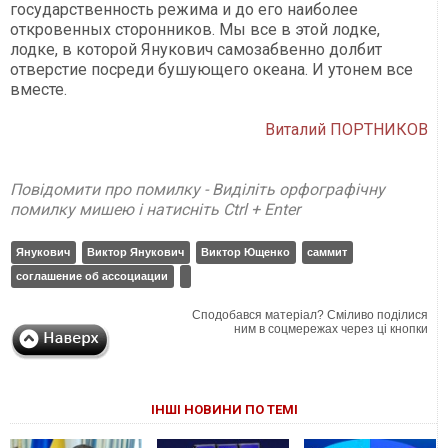
государственность режима и до его наиболее
откровенных сторонников. Мы все в этой лодке,
лодке, в которой Янукович самозабвенно долбит
отверстие посреди бушующего океана. И утонем все
вместе.
Виталий ПОРТНИКОВ
Повідомити про помилку - Виділіть орфографічну
помилку мишею і натисніть Ctrl + Enter
Янукович
Виктор Янукович
Виктор Ющенко
саммит
соглашение об ассоциации
Сподобався матеріал? Сміливо поділися
ним в соцмережах через ці кнопки
ІНШІ НОВИНИ ПО ТЕМІ