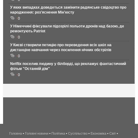
У яких випадках доведеться замінити радянське свідоцтво про
народження: роз'яснення Мін'юсту
0
У Німеччині фіксували підозрілі польоти дронів над базою, де
ремонтують Patriot
0
У Києві створили петицію про переведення всіх шкіл на
дистанціне навчання через посилення нічних обстрілів
0
Netflix поселив людину у білборді, що рекламує фантастичний
фільм "Останній дім"
0
Головна
•
Головні новини
•
Політика
•
Суспільство
•
Економіка
беспроводной
•
Світ
•