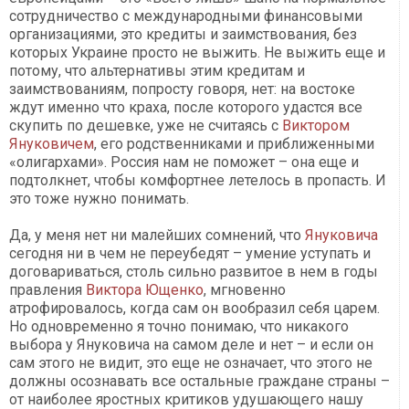
сотрудничество с международными финансовыми
организациями, это кредиты и заимствования, без
которых Украине просто не выжить. Не выжить еще и
потому, что альтернативы этим кредитам и
заимствованиям, попросту говоря, нет: на востоке
ждут именно что краха, после которого удастся все
скупить по дешевке, уже не считаясь с
Виктором
Януковичем
, его родственниками и приближенными
«олигархами». Россия нам не поможет – она еще и
подтолкнет, чтобы комфортнее летелось в пропасть. И
это тоже нужно понимать.
Да, у меня нет ни малейших сомнений, что
Януковича
сегодня ни в чем не переубедят – умение уступать и
договариваться, столь сильно развитое в нем в годы
правления
Виктора Ющенко
, мгновенно
атрофировалось, когда сам он вообразил себя царем.
Но одновременно я точно понимаю, что никакого
выбора у Януковича на самом деле и нет – и если он
сам этого не видит, это еще не означает, что этого не
должны осознавать все остальные граждане страны –
от наиболее яростных критиков удушающего нашу