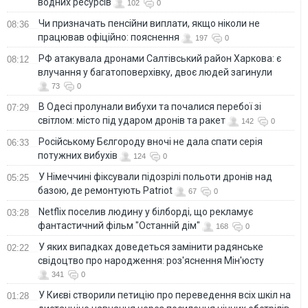
водних ресурсів
102
0
Чи призначать пенсійни виплати, якщо ніколи не
08:36
працював офіційно: пояснення
197
0
РФ атакувала дронами Салтівський район Харкова: є
08:12
влучання у багатоповерхівку, двоє людей загинули
73
0
В Одесі пролунали вибухи та почалися перебої зі
07:29
світлом: місто під ударом дронів та ракет
142
0
Російському Бєлгороду вночі не дала спати серія
06:33
потужних вибухів
124
0
У Німеччині фіксували підозрілі польоти дронів над
05:25
базою, де ремонтують Patriot
67
0
Netflix поселив людину у білборді, що рекламує
03:28
фантастичний фільм "Останній дім"
168
0
У яких випадках доведеться замінити радянське
02:22
свідоцтво про народження: роз'яснення Мін'юсту
341
0
У Києві створили петицію про переведення всіх шкіл на
01:28