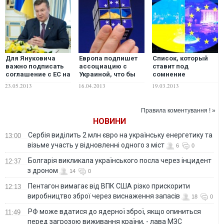
Для Януковича
Европа подпишет
Список, который
важно подписать
ассоциацию с
ставит под
соглашение с ЕС на
Украиной, что бы
сомнение
своих условиях -
Янукович не
подписание
23.05.2013
16.04.2013
19.03.2013
Портников
вытворял —
соглашения
Белозерская
Украина-ЕС,
пополнился новым
Правила коментування ! »
пунктом
НОВИНИ
Сербія виділить 2 млн євро на українську енергетику та
13:00
візьме участь у відновленні одного з міст
6
0
Болгарія викликала українського посла через інцидент
12:37
з дроном
14
0
Пентагон вимагає від ВПК США різко прискорити
12:13
виробництво зброї через виснаження запасів
18
0
РФ може вдатися до ядерної зброї, якщо опиниться
11:49
перед загрозою виживання країни, - лава МЗС