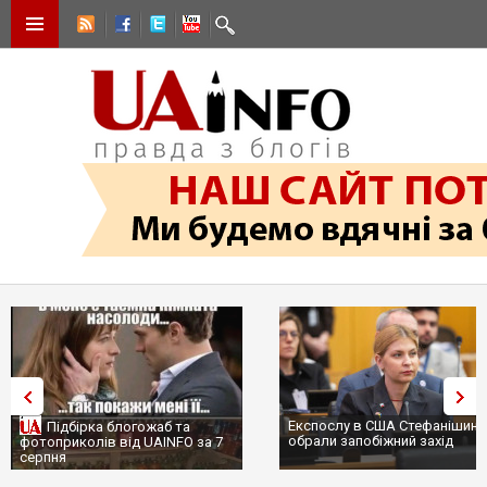
Експослу в США Стефанішині
Підбірка блогожаб та
обрали запобіжний захід
фотоприколів від UAINFO за 7
серпня