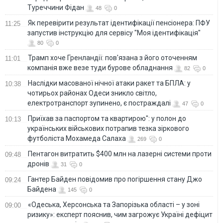
Туреччини Фідан
48
0
Як перевірити результат ідентифікації пенсіонера: ПФУ
11:25
запустив інструкцію для сервісу "Моя ідентифікація"
80
0
Трамп хоче Гренландії: пов'язана з його оточенням
11:01
компанія вже везе туди бурове обладнання
82
0
Наслідки масованої нічної атаки ракет та БПЛА: у
10:38
чотирьох районах Одеси зникло світло,
електротранспорт зупинено, є постраждалі
47
0
Приїхав за паспортом та квартирою": у полон до
10:13
українських військових потрапив тезка зіркового
футболіста Мохамеда Салаха
269
0
Пентагон витратить $400 млн на лазерні системи проти
09:48
дронів
31
0
Гантер Байден повідомив про погіршення стану Джо
09:24
Байдена
145
0
«Одеська, Херсонська та Запорізька області – у зоні
09:00
ризику»: експерт пояснив, чим загрожує Україні дефіцит