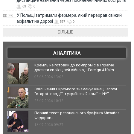
дистанціне навчання через посилення нічних обстрілів
69
0
У Польщі затримали фермера, який переорав свіжий
00:26
асфальт на дорозі
567
0
БІЛЬШЕ
АНАЛІТИКА
Кремль не готовий до компромісів і прагне
досягти своїх цілей війною, - Foreign Affairs
03.08.2026 13:02
Звільнення Сирського знаменує кінець епохи
"старої гвардії" в українській армії — NYT
23.07.2026 10:32
Повний текст резонансного брифінга Михайла
Федорова
18.07.2026 09:27