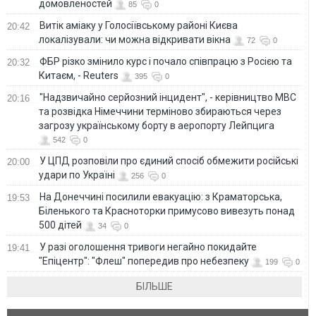
домовленостей
85
0
Витік аміаку у Голосіївському районі Києва
20:42
локалізували: чи можна відкривати вікна
72
0
ФБР різко змінило курс і почало співпрацю з Росією та
20:32
Китаєм, - Reuters
395
0
"Надзвичайно серйозний інцидент", - керівництво МВС
20:16
та розвідка Німеччини терміново збираються через
загрозу українському борту в аеропорту Лейпцига
542
0
У ЦПД розповіли про єдиний спосіб обмежити російські
20:00
удари по Україні
256
0
На Донеччині посилили евакуацію: з Краматорська,
19:53
Біленького та Красноторки примусово вивезуть понад
500 дітей
34
0
У разі оголошення тривоги негайно покидайте
19:41
"Епіцентр": "Флеш" попередив про небезпеку
199
0
БІЛЬШЕ