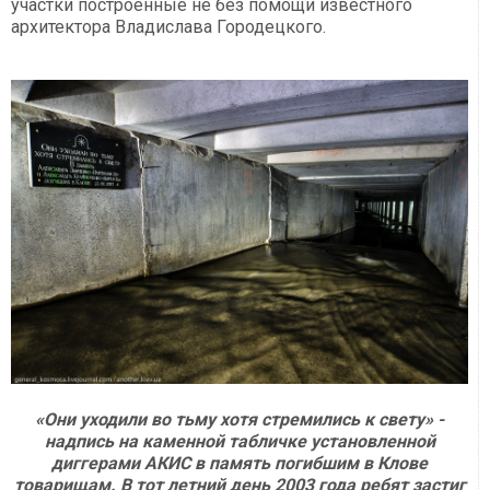
участки построенные не без помощи известного
архитектора Владислава Городецкого.
«Они уходили во тьму хотя стремились к свету» -
надпись на каменной табличке установленной
диггерами АКИС в память погибшим в Клове
товарищам. В тот летний день 2003 года ребят застиг