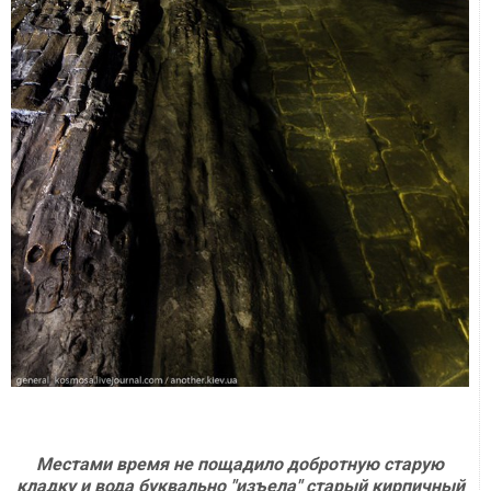
Местами время не пощадило добротную старую
кладку и вода буквально "изъела" старый кирпичный