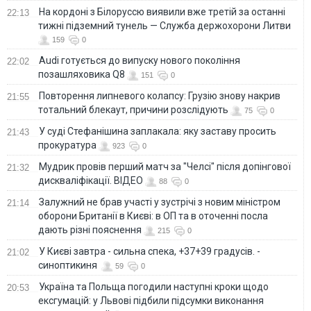
На кордоні з Білоруссю виявили вже третій за останні
22:13
тижні підземний тунель — Служба держохорони Литви
159
0
Audi готується до випуску нового покоління
22:02
позашляховика Q8
151
0
Повторення липневого колапсу: Грузію знову накрив
21:55
тотальний блекаут, причини розслідують
75
0
У суді Стефанішина заплакала: яку заставу просить
21:43
прокуратура
923
0
Мудрик провів перший матч за "Челсі" після допінгової
21:32
дискваліфікації. ВІДЕО
88
0
Залужний не брав участі у зустрічі з новим міністром
21:14
оборони Британії в Києві: в ОП та в оточенні посла
дають різні пояснення
215
0
У Києві завтра - сильна спека, +37+39 градусів. -
21:02
синоптикиня
59
0
Україна та Польща погодили наступні кроки щодо
20:53
ексгумацій: у Львові підбили підсумки виконання