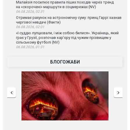
Малайзія посилює правила піших походів через тренд
на «скорочені» маршрути в соцмережах (NV)
06.08.2026, 02:31
Отримає рахунок на астрономічну суму: принц Гаррі зазнав
чергової невдачі (Факти)
06.08.2026, 02:01
«І суддю лупцювали, і між собою билися». Українець, який
грає у Грузії, розпочав кар'єру під чужим прізвищем у
сільському футболі (NV)
06.08.2026, 01:31
БЛОГОЖАБИ