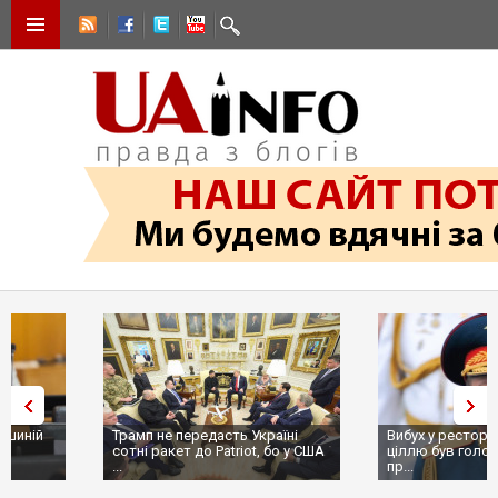
Трамп не передасть Україні
Вибух у ресторані в Москві:
сотні ракет до Patriot, бо у США
ціллю був головком ВКС Росії
...
пр...