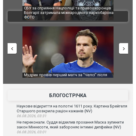
и козуленя
СБУ за сприяння Нацполіції та правоохоронців
Росіяни ат
ї пожежі у
Болгарії затримала міжнародного наркобарона.
одна людин
ВІДЕО
ФОТО
перемоги
Мудрик провів перший матч за "Челсі" після
Українські
допінгової дискваліфікації. ВІДЕО
під час лік
Франції
БЛОГОСТРІЧКА
Наукове відкриття на полотні 1611 року. Картина Брейгеля
Старшого розкрила раціон кажанів (NV)
06.08.2026, 03:31
Не переконали. Суддя відхилив прохання Маска зупинити
закон Міннесоти, який забороняє інтимні дипфейки (NV)
06.08.2026, 03:01