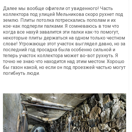
Далее мы вообще офигели от увиденного! Часть
коллектора под улицей Мельникова скоро рухнет под
землю. Плиты потолка потрескались пополам и их
кое-как подперли палками. Я сомневаюсь в том что
когда все нахуй завалится эти палки как-то помогут,
некоторые плиты держаться на одном только честном
слове! Угрожающе этот участок выглядел давно, но за
последний год просадка была особенно сильной и
теперь участок коллектора может во-вот рухнуть. Я
точно не знаю что находится над этим местом. Хорошо
бы газон какой, но если он под проезжей частью могут
погибнуть люди.