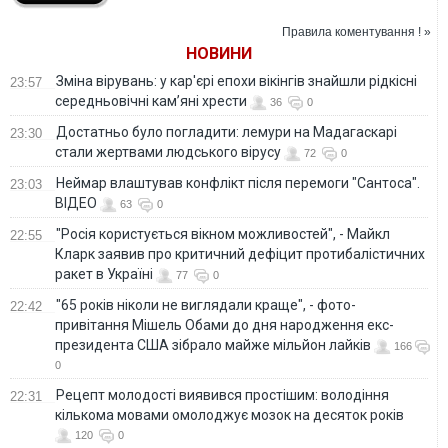
Правила коментування ! »
НОВИНИ
Зміна вірувань: у кар'єрі епохи вікінгів знайшли рідкісні
23:57
середньовічні кам’яні хрести
36
0
Достатньо було погладити: лемури на Мадагаскарі
23:30
стали жертвами людського вірусу
72
0
Неймар влаштував конфлікт після перемоги "Сантоса".
23:03
ВІДЕО
63
0
"Росія користується вікном можливостей", - Майкл
22:55
Кларк заявив про критичний дефіцит протибалістичних
ракет в Україні
77
0
"65 років ніколи не виглядали краще", - фото-
22:42
привітання Мішель Обами до дня народження екс-
президента США зібрало майже мільйон лайків
166
0
Рецепт молодості виявився простішим: володіння
22:31
кількома мовами омолоджує мозок на десяток років
120
0