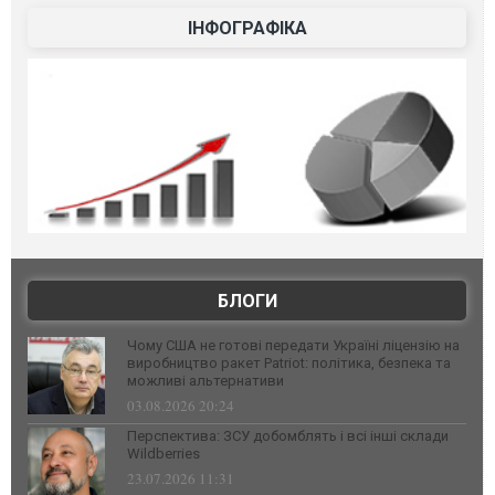
ІНФОГРАФІКА
БЛОГИ
Чому США не готові передати Україні ліцензію на
виробництво ракет Patriot: політика, безпека та
можливі альтернативи
03.08.2026 20:24
Перспектива: ЗСУ добомблять і всі інші склади
Wildberries
23.07.2026 11:31