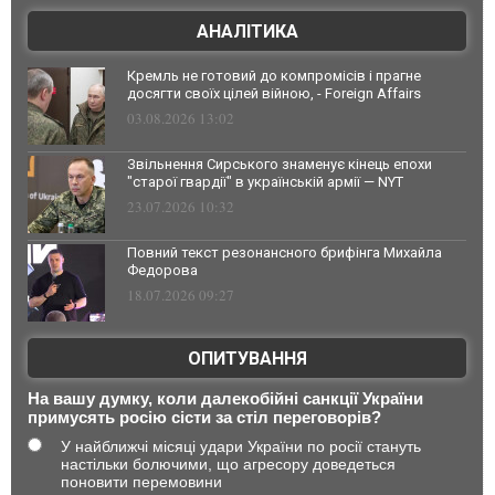
АНАЛІТИКА
Кремль не готовий до компромісів і прагне
досягти своїх цілей війною, - Foreign Affairs
03.08.2026 13:02
Звільнення Сирського знаменує кінець епохи
"старої гвардії" в українській армії — NYT
23.07.2026 10:32
Повний текст резонансного брифінга Михайла
Федорова
18.07.2026 09:27
ОПИТУВАННЯ
На вашу думку, коли далекобійні санкції України
примусять росію сісти за стіл переговорів?
У найближчі місяці удари України по росії стануть
настільки болючими, що агресору доведеться
поновити перемовини