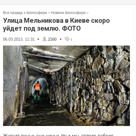
Вся правда з блогосфери
»
Новини блогосфери
»
Улица Мельникова в Киеве скоро
уйдет под землю. ФОТО
•
•
06.03.2013, 11:31
2160
1
Журчат ручьи, они ничьи. Ну а мы, старая добрая