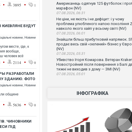
Американець одягнув 125 футболок і проб
•
•
5
3895
1
марафон (NV)
07.08.2026, 06:31
Не ціни, не якість і не дефіцит: і у чому
проблема улюбленого напою покоління Z
Ы КИЕВЛЯНЕ БУДУТ
навколо якого хайп у всьому світі (NV)
07.08.2026, 06:01
оціальні новини
,
Новини
Знайшли більш прибутковий напрямок. Sh
продає весь свій «зелений» бізнес у Євро
гом месте, где, к
(NV)
ния вообще,
07.08.2026, 05:31
ш человек всё
Убивство Ігоря Комарова. Ветеран Krake
•
•
5
2114
0
Новостройний після повернення з Балі д
тижні не виходив з дому — ЗМІ (NV)
ОРЫ РАЗРАБОТАЛИ
07.08.2026, 05:01
У ЗДАНИЮ. ФОТО
оціальні новини
,
Новини
ІНФОГРАФІКА
али общине
•
•
1
5636
0
ТІВ. ЧИНОВНИКИ
ЕСИ ПІД