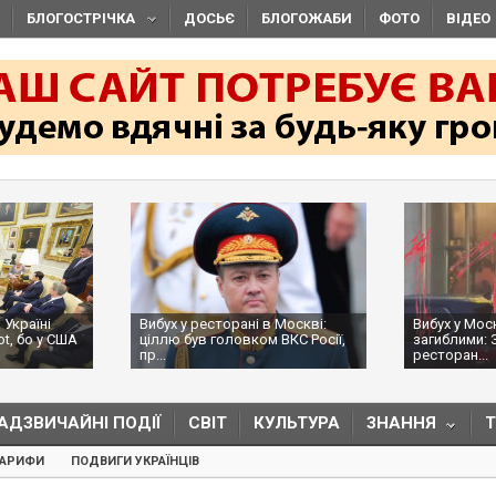
БЛОГОСТРІЧКА
ДОСЬЄ
БЛОГОЖАБИ
ФОТО
ВІДЕО
 Україні
Вибух у ресторані в Москві:
Вибух у Мос
ot, бо у США
ціллю був головком ВКС Росії,
загиблими: 
пр...
ресторан...
АДЗВИЧАЙНІ ПОДІЇ
СВІТ
КУЛЬТУРА
ЗНАННЯ
ТАРИФИ
ПОДВИГИ УКРАЇНЦІВ