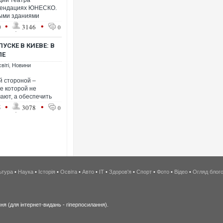
ции театра
омендациях ЮНЕСКО.
рыми зданиями
•
•
0
3146
0
СКЕ В КИЕВЕ: В
ЛЕ
віті
,
Новини
й стороной –
е которой не
ают, а обеспечить
•
•
5
3078
0
ьтура
•
Наука
•
Історія
•
Освіта
•
Авто
•
IT
•
Здоров'я
•
Спорт
•
Фото
•
Відео
•
Огляд блог
я (для інтернет-видань - гіперпосилання).