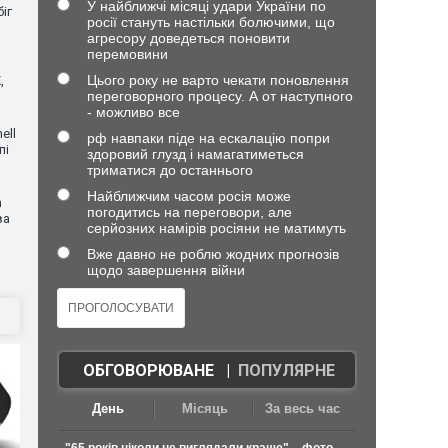
У найближчі місяці удари України по
іг
росії стануть настільки болючими, що
агресору доведеться поновити
перемовини
Цього року не варто чекати поновлення
,
переговорного процесу. А от наступного
- можливо все
ell
рф навпаки піде на ескалацію попри
пі
здоровий глузд і намагатиметься
триматися до останнього
Найближчим часом росія може
n
погодитись на переговори, але
ва
серйозних намірів росіяни не матимуть
Вже давно не роблю жодних прогнозів
щодо завершення війни
ОБГОВОРЮВАНЕ
|
ПОПУЛЯРНЕ
День
Місяць
За весь час