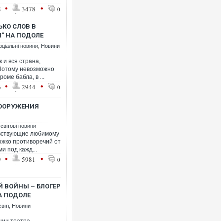
•
•
8
3478
0
ЬКО СЛОВ В
" НА ПОДОЛЕ
оціальні новини
,
Новини
 и вся страна,
 Потому невозможно
оме бабла, в ...
•
•
6
2944
0
СООРУЖЕНИЯ
 світові новини
чувствующие любимому
ожко противоречий от
и под кажд...
•
•
9
5981
0
 ВОЙНЫ – БЛОГЕР
А ПОДОЛЕ
віті
,
Новини