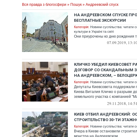
Вся правда з блогосфери
»
Пошук
» Андреевский спуск
НА АНДРЕЕВСКОМ СПУСКЕ ПР
БЕСПЛАТНЫЕ ЭКСКУРСИИ
Категорія:
Новини суспільства: читати с
культури в Україні та світі
Они приурочены ко дню рождения т
07.09.2019, 13:1
КЛИЧКО УБЕДИЛ КИЕВСОВЕТ Р
ДОГОВОР СО СКАНДАЛЬНЫМ 
НА АНДРЕЕВСКОМ, – БЕЛОЦЕР
Категорія:
Новини суспільства: читати с
Депутаты Киевсовета поддержали 
Киева Виталия Кличко о разрыве д
земельного участка с компанией "М
планир...
29.11.2018, 14:5
КИЕВ ОТБИЛ АНДРЕЕВСКИЙ: О
СТРОИТЕЛЬСТВО 30-ТИ ЭТАЖН
Категорія:
Новини суспільства: читати с
Вчера в Киеве остановили строител
монстра на Андреевском.