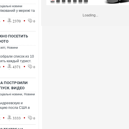
оціальні новини
лікований у мережі та
Loading...
•
•
3
2370
0
УЖНО ПОСЕТИТЬ
ФОТО
віті
,
Новини
обрали список из 10
ить каждый турист.
•
•
0
4371
0
ША ПОСТРОИЛИ
УСК. ВИДЕО
оціальні новини
,
Новини
Андреевскую и
енцию посла США в
•
•
2
3333
0