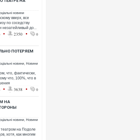
О ТЕАТРЕ НА
оціальні новини
скому вверх, все
изу по соседству
 незатейливый до...
•
•
3
2350
0
Росія атакувала Суми КА
торговельний центр, будин
ФОТО
ЕЛЬНО ПОТЕРЯЕМ
оціальні новини
,
Новини
ом, что, фактически,
му что, 100%, что в
ешения
•
•
4
3638
0
ОМ НА
СТОРОНЫ
оціальні новини
,
Новини
Топпосадовцю Повітряних
підозру
с театром на Подоле
в, хотя, как многим