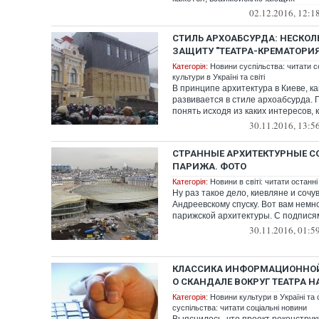
02.12.2016, 12:1
СТИЛЬ АРХОАБСУРДА: НЕСКОЛ
ЗАЩИТУ "ТЕАТРА-КРЕМАТОРИЯ
Категорія:
Новини суспільства: читати с
культури в Україні та світі
В принципе архитектура в Киеве, как
развивается в стиле архоабсурда.
понять исходя из каких интересов, кр
30.11.2016, 13:5
СТРАННЫЕ АРХИТЕКТУРНЫЕ 
ПАРИЖА. ФОТО
Категорія:
Новини в світі: читати останні
Ну раз такое дело, киевляне и со
Андреевскому спуску. Вот вам немн
парижской архитектуры. С подписям
30.11.2016, 01:5
КЛАССИКА ИНФОРМАЦИОННОЙ
О СКАНДАЛЕ ВОКРУГ ТЕАТРА Н
Категорія:
Новини культури в Україні та с
суспільства: читати соціальні новини