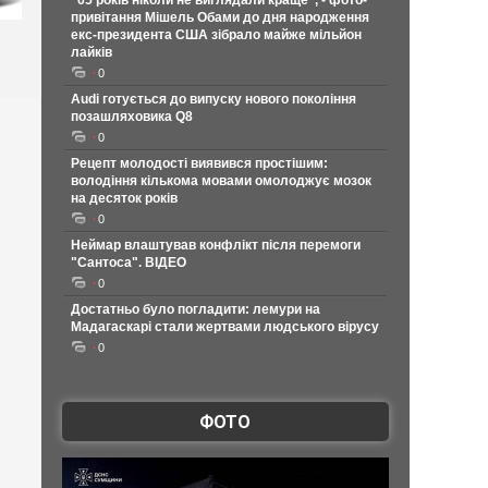
"65 років ніколи не виглядали краще", - фото-
привітання Мішель Обами до дня народження
екс-президента США зібрало майже мільйон
лайків
0
Audi готується до випуску нового покоління
позашляховика Q8
0
Рецепт молодості виявився простішим:
володіння кількома мовами омолоджує мозок
на десяток років
0
Неймар влаштував конфлікт після перемоги
"Сантоса". ВІДЕО
0
Достатньо було погладити: лемури на
Мадагаскарі стали жертвами людського вірусу
0
ФОТО