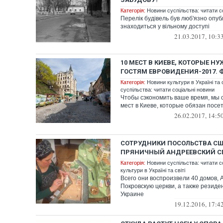
Категорія:
Новини суспільства: читати с
Перелік будівель був люб'язно опуб
знаходиться у вільному доступі
21.03.2017, 10:3
10 МЕСТ В КИЕВЕ, КОТОРЫЕ Н
ГОСТЯМ ЕВРОВИДЕНИЯ-2017. 
Категорія:
Новини культури в Україні та с
суспільства: читати соціальні новини
Чтобы сэкономить ваше время, мы с
мест в Киеве, которые обязан посет
26.02.2017, 14:5
СОТРУДНИКИ ПОСОЛЬСТВА С
ПРЯНИЧНЫЙ АНДРЕЕВСКИЙ СП
Категорія:
Новини суспільства: читати с
культури в Україні та світі
Всего они воспроизвели 40 домов, 
Покровскую церкви, а также резид
Украине
19.12.2016, 17:4