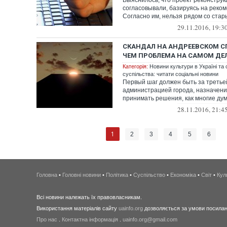
Выяснилось, что проект реконструк
согласовывали, базируясь на рек
Согласно им, нельзя рядом со ста
строить но...
29.11.2016, 19:3
СКАНДАЛ НА АНДРЕЕВСКОМ СПУ
ЧЕМ ПРОБЛЕМА НА САМОМ ДЕ
Категорія:
Новини культури в Україні та с
суспільства: читати соціальні новини
Первый шаг должен быть за третье
администрацией города, назначени
принимать решения, как многие дум
диалог и ...
28.11.2016, 21:4
1
2
3
4
5
6
Головна
•
Головні новини
•
Політика
•
Суспільство
•
Економіка
•
Світ
•
Кул
Всі новини належать їх правовласникам.
Використання матеріалів сайту
uainfo.org
дозволяється за умови посиланн
Про нас
.
Контактна інформація
.
uainfo.org@gmail.com