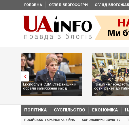
ГОЛОВНА
ОГЛЯД БЛОГОСФЕРИ
ОГЛЯД БЛОГОЖАБ
Експослу в США Стефанішиній
Трамп не передасть
обрали запобіжний захід
сотні ракет до Patri
...
ПОЛІТИКА
СУСПІЛЬСТВО
ЕКОНОМІКА
Н
РОСІЙСЬКО-УКРАЇНСЬКА ВІЙНА
КОРОНАВІРУС COVID-19