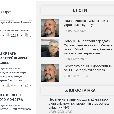
БЛОГИ
ОВЕДУТ
Надія лише на культ жінки в
оціальні новини
,
Новини
українській культурі
06.08.2026 08:49
уристической улицы.
•
•
0
2213
0
Чому США не готові передати
Україні ліцензію на виробництв
ракет Patriot: політика, безпека 
можливі альтернативи
АЗОРВАТЬ
ЗАСТРОЙЩИКОМ
03.08.2026 20:24
КОВЕЦ
Перспектива: ЗСУ добомблять і
оціальні новини
всі інші склади Wildberries
предложение мэра
23.07.2026 11:31
оговора аренды
аркон", которая
•
•
1
2750
0
БЛОГОСТРІЧКА
СТАНОВЛЕНО
Перегляньте звички. Що відбувається
ОГО МОНСТРА
з організмом при щоденній відмові від
оціальні новини
сніданку (NV)
ьство 30-ти этажного
07.08.2026, 07:01