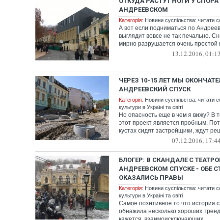
ОТКУДА РАСТУТ НОГИ У СПОРА 
АНДРЕЕВСКОМ
Категорія:
Новини суспільства: читати с
А вот если подниматься по Андреев
выглядит вовсе не так печально. Сн
мирно разрушается очень простой и
13.12.2016, 01:1
ЧЕРЕЗ 10-15 ЛЕТ МЫ ОКОНЧАТ
АНДРЕЕВСКИЙ СПУСК
Категорія:
Новини суспільства: читати с
культури в Україні та світі
Но опасность еще в чем я вижу? В т
этот проект является пробным. Пото
кустах сидят застройщики, ждут р
07.12.2016, 17:4
БЛОГЕР: В СКАНДАЛЕ С ТЕАТР
АНДРЕЕВСКОМ СПУСКЕ - ОБЕ 
ОКАЗАЛИСЬ ПРАВЫ
Категорія:
Новини суспільства: читати с
культури в Україні та світі
Самое позитивное то что история 
обнажила несколько хороших трендо
кажется, взаимоисключающих