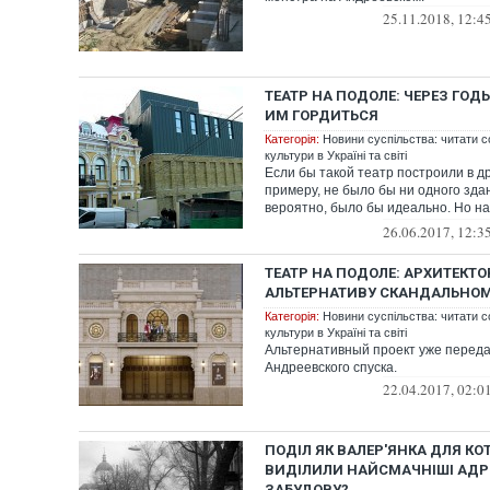
25.11.2018, 12:4
ТЕАТР НА ПОДОЛЕ: ЧЕРЕЗ ГОД
ИМ ГОРДИТЬСЯ
Категорія:
Новини суспільства: читати с
культури в Україні та світі
Если бы такой театр построили в дру
примеру, не было бы ни одного зда
вероятно, было бы идеально. Но на
равно...
26.06.2017, 12:3
ТЕАТР НА ПОДОЛЕ: АРХИТЕКТ
АЛЬТЕРНАТИВУ СКАНДАЛЬНОМ
Категорія:
Новини суспільства: читати с
культури в Україні та світі
Альтернативный проект уже перед
Андреевского спуска.
22.04.2017, 02:0
ПОДІЛ ЯК ВАЛЕР'ЯНКА ДЛЯ КО
ВИДІЛИЛИ НАЙСМАЧНІШІ АДР
ЗАБУДОВУ?