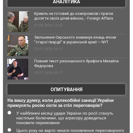
АНАЛІТИКА
Кремль не готовий до компромісів і прагне
досягти своїх цілей війною, - Foreign Affairs
03.08.2026 13:02
Звільнення Сирського знаменує кінець епохи
"старої гвардії" в українській армії — NYT
23.07.2026 10:32
Повний текст резонансного брифінга Михайла
Федорова
18.07.2026 09:27
ОПИТУВАННЯ
На вашу думку, коли далекобійні санкції України
примусять росію сісти за стіл переговорів?
У найближчі місяці удари України по росії стануть
настільки болючими, що агресору доведеться
поновити перемовини
Цього року не варто чекати поновлення переговорного