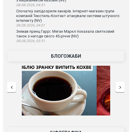
з кишківником назовні (NV)
08.08.2026, 04:31
Спочатку запідозрили хакерів. Інтернет-магазин групи
компаній Текстиль-Контакт атакували системи штучного
інтелекту (NV)
08.08.2026, 04:01
Знімав принц Гаррі. Меган Маркл показала святковий
танок з нагоди свого 45-річчя (NV)
08.08.2026, 03:31
БЛОГОЖАБИ