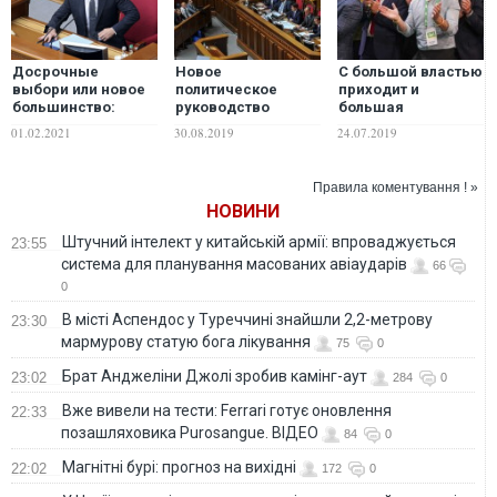
Досрочные
Новое
С большой властью
выбори или новое
политическое
приходит и
большинство:
руководство
большая
Зеленскому
страны страшно
ответственность –
01.02.2021
30.08.2019
24.07.2019
придется принять
боится, что
Валетов
сложное решение
народных
депутатов начнут
Правила коментування ! »
перекупать
НОВИНИ
олигархи и, прежде
всего, Ахметов, –
Штучний інтелект у китайській армії: впроваджується
23:55
политолог
система для планування масованих авіаударів
66
0
В місті Аспендос у Туреччині знайшли 2,2-метрову
23:30
мармурову статую бога лікування
75
0
Брат Анджеліни Джолі зробив камінг-аут
23:02
284
0
Вже вивели на тести: Ferrari готує оновлення
22:33
позашляховика Purosangue. ВІДЕО
84
0
Магнітні бурі: прогноз на вихідні
22:02
172
0