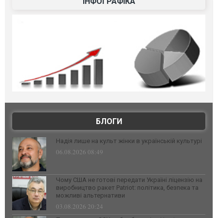
ІНФОГРАФІКА
БЛОГИ
Надія лише на культ жінки в українській культурі
06.08.2026 08:49
Чому США не готові передати Україні ліцензію на
виробництво ракет Patriot: політика, безпека та
можливі альтернативи
03.08.2026 20:24