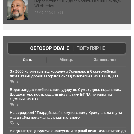
Перспектива: ЗСУ добомблять і всі інші склади
Wildberries
23.07.2026 11:31
ОБГОВОРЮВАНЕ
|
ПОПУЛЯРНЕ
День
Місяць
За весь час
За 2000 кілометрів від кордону з Україною: в Єкатеринбурзі
після атаки дронів загорівся склад Wildberries. ФОТО. ВІДЕО
0
Ворог завдав комбінованого удару по Сумах, двоє поранених.
Ще десятеро постраждали після атаки БПЛА по ринку на
Сумщині. ФОТО
0
На аеродромі "Гвардійське" в окупованому Криму спалахнула
масштабна пожежа на складі пального
0
В адміністрації Вучича анонсували перший візит Зеленського до