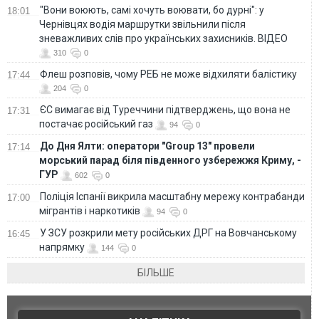
"Вони воюють, самі хочуть воювати, бо дурні": у
18:01
Чернівцях водія маршрутки звільнили після
зневажливих слів про українських захисників. ВІДЕО
310
0
Флеш розповів, чому РЕБ не може відхиляти балістику
17:44
204
0
ЄС вимагає від Туреччини підтверджень, що вона не
17:31
постачає російський газ
94
0
До Дня Ялти: оператори "Group 13" провели
17:14
морський парад біля південного узбережжя Криму, -
ГУР
602
0
Поліція Іспанії викрила масштабну мережу контрабанди
17:00
мігрантів і наркотиків
94
0
У ЗСУ розкрили мету російських ДРГ на Вовчанському
16:45
напрямку
144
0
БІЛЬШЕ