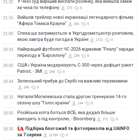
У Чехії суд вирішив вислати росіянку, яка вийшла заміж
21:32
за чеха по телефону
273
0
Вийшов трейлер нової екранізації легендарного фільму
21:15
"Афера Томаса Крауна"
391
0
Спека ще затримується: в Укргідрометцентрі розповіли,
21:00
якою завтра буде погода в Україні
1721
0
Найкращий футболіст ЧС-2026 відмовив "Реалу" заради
20:33
переходу в "Барселону"
239
0
США і Україна модернізують С-300 через дефіцит ракет
20:00
Patriot, - ЗМІ
266
0
Зеленський прибув до Сербії на важливі перемовини
19:44
146
0
Наталія Могилевська стала другою тренеркою 14-го
19:33
сезону шоу "Голос країни"
144
0
Російська еліта боїться ФСБ, яка дедалі більше
19:00
виходить з-під контролю, - Bloomberg
271
0
Підбірка блогожаб та фотоприколів від UAINFO
18:30
за 7 серпня
11784
0