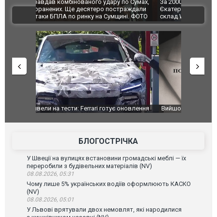
по Сумах,
За 2000 кілометрів від кордону з Україною: в
"Мої іграш
траждали
Єкатеринбурзі після атаки дронів загорівся
суперкарів
ВІДЕО
ині. ФОТО
склад Wildberries. ФОТО. ВІДЕО
оновлення
Вийшов трейлер нової екранізації легендарного
Зеленський
фільму "Афера Томаса Крауна"
перемовин
БЛОГОСТРІЧКА
У Швеції на вулицях встановини громадські меблі — їх
переробили з будівельних матеріалів (NV)
08.08.2026, 05:31
Чому лише 5% українських водіїв оформлюють КАСКО
(NV)
08.08.2026, 05:01
У Львові врятували двох немовлят, які народилися