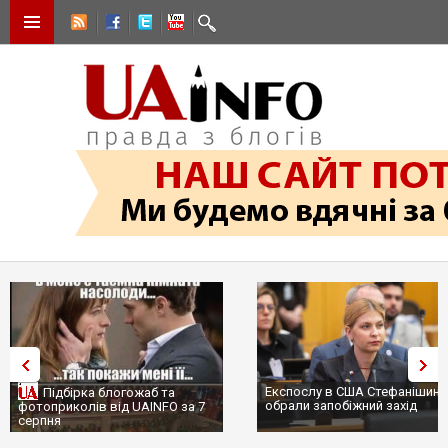
Експослу в США Стефанішині
Підбірка блогожаб та
обрали запобіжний захід
фотоприколів від UAINFO за 7
серпня