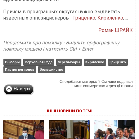
Причем в проигранных округах нужно выдвигать
известных оппозиционеров -
Гриценко
,
Кириленко
, ...
Роман ШРАЙК
Повідомити про помилку - Виділіть орфографічну
помилку мишею і натисніть Ctrl + Enter
Выборы
Верховная Рада
перевыборы
Кириленко
Гриценко
Партия регионов
большинство
Сподобався матеріал? Сміливо поділися
ним в соцмережах через ці кнопки
ІНШІ НОВИНИ ПО ТЕМІ