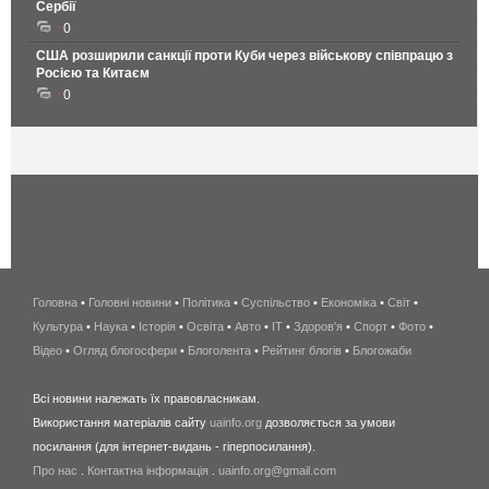
Сербії
0
США розширили санкції проти Куби через військову співпрацю з
Росією та Китаєм
0
Головна
•
Головні новини
•
Політика
•
Суспільство
•
Економіка
беспроводной
•
Світ
•
Культура
•
Наука
•
Історія
•
Освіта
•
Авто
•
IT
•
Здоров'я
интернет
•
Спорт
•
Фото
•
Відео
•
Огляд блогосфери
•
Блоголента
•
Рейтинг блогів
киев
•
Блогожаби
и
Всі новини належать їх правовласникам.
область
Використання матеріалів сайту
uainfo.org
дозволяється за умови
wimax
посилання (для інтернет-видань - гіперпосилання).
интернет
Про нас
.
Контактна інформація
.
uainfo.org@gmail.com
в