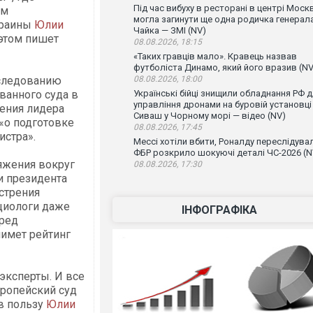
Під час вибуху в ресторані в центрі Моск
ым
могла загинути ще одна родичка генерал
краины
Юлии
Чайка — ЗМІ (NV)
 этом пишет
08.08.2026, 18:15
«Таких гравців мало». Кравець назвав
футболіста Динамо, який його вразив (NV
08.08.2026, 18:00
бследованию
Українські бійці знищили обладнання РФ 
ванного суда в
управління дронами на буровій установці
чения лидера
Сиваш у Чорному морі — відео (NV)
«о подготовке
08.08.2026, 17:45
стра».
Мессі хотіли вбити, Роналду переслідувал
ФБР розкрило шокуючі деталі ЧС-2026 (N
яжения вокруг
08.08.2026, 17:30
и президента
стрения
циологи даже
ІНФОГРАФІКА
ред
имет рейтинг
 эксперты. И все
вропейский суд
в пользу
Юлии