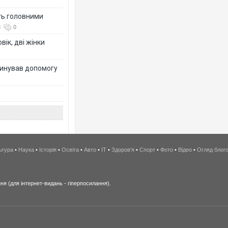
ть головними
8
0
вік, дві жінки
динував допомогу
ьтура
•
Наука
•
Історія
•
Освіта
•
Авто
•
IT
•
Здоров'я
•
Спорт
•
Фото
•
Відео
•
Огляд блог
я (для інтернет-видань - гіперпосилання).