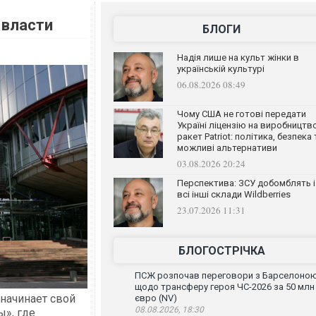
 власти
БЛОГИ
Надія лише на культ жінки в
українській культурі
06.08.2026 08:49
Чому США не готові передати
Україні ліцензію на виробництв
ракет Patriot: політика, безпека 
можливі альтернативи
03.08.2026 20:24
Перспектива: ЗСУ добомблять і
всі інші склади Wildberries
23.07.2026 11:31
БЛОГОСТРІЧКА
ПСЖ розпочав переговори з Барселоно
щодо трансферу героя ЧС-2026 за 50 млн
начинает свой
євро (NV)
08.08.2026, 18:30
», где