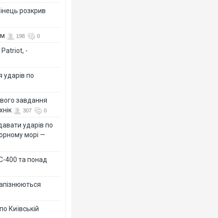
бінець розкрив
ом
198
0
atriot, -
я ударів по
ового завдання
хнік
307
0
давати ударів по
Чорному морі —
 С-400 та понад
 запізнюються
по Київській