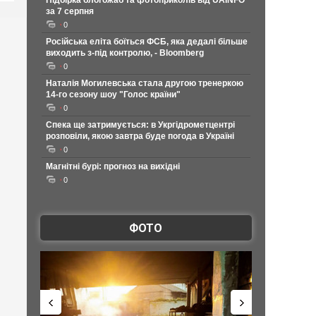
Підбірка блогожаб та фотоприколів від UAINFO
за 7 серпня
0
Російська еліта боїться ФСБ, яка дедалі більше
виходить з-під контролю, - Bloomberg
0
Наталія Могилевська стала другою тренеркою
14-го сезону шоу "Голос країни"
0
Спека ще затримується: в Укргідрометцентрі
розповіли, якою завтра буде погода в Україні
0
Магнітні бурі: прогноз на вихідні
0
ФОТО