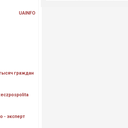
UAINFO
 тысяч граждан
eczpospolita
о - эксперт