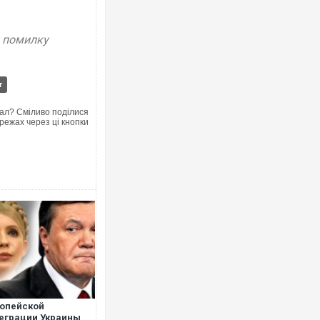
у помилку
Ворог завдав комбінованого удару 
двоє поранених. Ще десятеро пос
після атаки БПЛА по ринку на Сумщ
г
ал? Сміливо поділися
режах через ці кнопки
Вже вивели на тести: Ferrari готує 
позашляховика Purosangue. ВІДЕО
опейской
еграции Украины