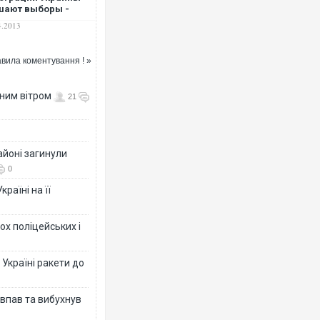
шают выборы -
ависимая газета
4.2013
вила коментування ! »
нним вітром
21
айоні загинули
0
раїні на її
ох поліцейських і
 Україні ракети до
 впав та вибухнув