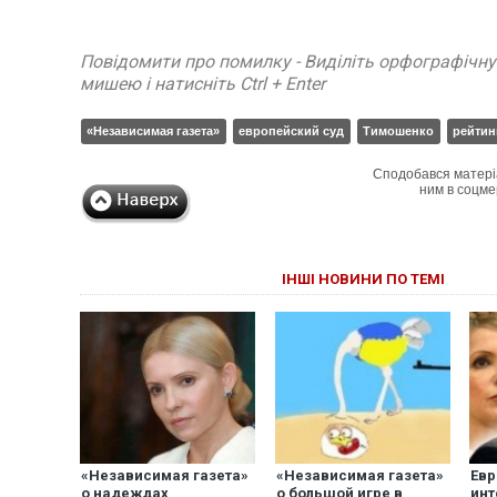
Повідомити про помилку - Виділіть орфографічн
мишею і натисніть Ctrl + Enter
«Независимая газета»
европейский суд
Тимошенко
рейтин
Сподобався матері
ним в соцме
ІНШІ НОВИНИ ПО ТЕМІ
«Независимая газета»
«Независимая газета»
Евр
о надеждах
о большой игре в
инт