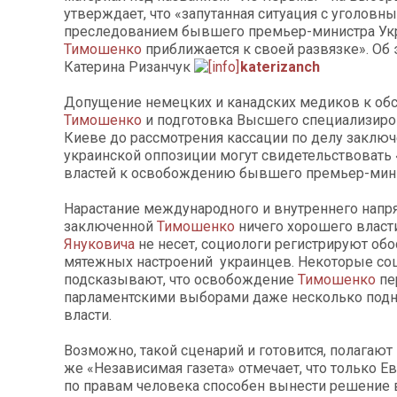
утверждает, что «запутанная ситуация с уголовн
преследованием бывшего премьер-министра У
Тимошенко
приближается к своей развязке». Об
Катерина Ризанчук
katerizanch
Допущение немецких и канадских медиков к о
Тимошенко
и подготовка Высшего специализиро
Киеве до рассмотрения кассации по делу заклю
украинской оппозиции могут свидетельствовать 
властей к освобождению бывшего премьер-мини
Нарастание международного и внутреннего напр
заключенной
Тимошенко
ничего хорошего власт
Януковича
не несет, социологи регистрируют обо
мятежных настроений украинцев. Некоторые со
подсказывают, что освобождение
Тимошенко
пе
парламентскими выборами даже несколько подн
власти.
Возможно, такой сценарий и готовится, полагают
же «Независимая газета» отмечает, что только Е
по правам человека способен вынести решение 