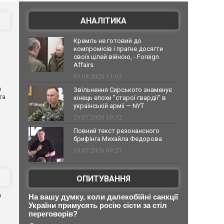
АНАЛІТИКА
Кремль не готовий до
компромісів і прагне досягти
своїх цілей війною, - Foreign
Affairs
03.08.2026 13:02
о
Звільнення Сирського знаменує
та
кінець епохи "старої гвардії" в
українській армії — NYT
23.07.2026 10:32
Повний текст резонансного
брифінга Михайла Федорова
18.07.2026 09:27
ОПИТУВАННЯ
ю
На вашу думку, коли далекобійні санкції
України примусять росію сісти за стіл
переговорів?