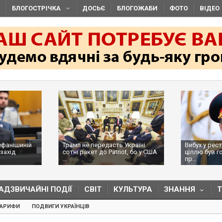
БЛОГОСТРІЧКА
ДОСЬЄ
БЛОГОЖАБИ
ФОТО
ВІДЕО
ефанішиній
Трамп не передасть Україні
Вибух у рес
захід
сотні ракет до Patriot, бо у США
ціллю був г
...
пр...
АДЗВИЧАЙНІ ПОДІЇ
СВІТ
КУЛЬТУРА
ЗНАННЯ
ТАРИФИ
ПОДВИГИ УКРАЇНЦІВ