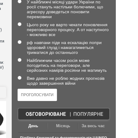
У найближчі місяці удари України по
ви
росії стануть настільки болючими, що
а
агресору доведеться поновити
перемовини
Цього року не варто чекати поновлення
переговорного процесу. А от наступного
)
- можливо все
для
рф навпаки піде на ескалацію попри
здоровий глузд і намагатиметься
триматися до останнього
Найближчим часом росія може
и:
погодитись на переговори, але
V)
серйозних намірів росіяни не матимуть
Вже давно не роблю жодних прогнозів
щодо завершення війни
ОБГОВОРЮВАНЕ
|
ПОПУЛЯРНЕ
День
Місяць
За весь час