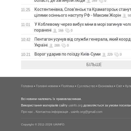
області, де загинули люди
349
0
Костянтинівка, Слов'янськ та Краматорськ стану
11:25
цілями осіннього наступу РФ - Максим Жорін
9
У Коблевому через вибух міни в морі загинув чоло
11:01
поранені
166
0
Пентагон усунув від служби генерала, який коор
10:42
Україні
268
0
Ворог ударив по поїзду Київ-Суми
10:21
229
0
БІЛЬШЕ
Головна
•
Головні новини
•
Політика
•
Суспільство
•
Економіка
•
Світ
•
Кул
Всі новини належать їх правовласникам.
Використання матеріалів сайту
uainfo.org
дозволяється за умови посиланн
Про нас
.
Контактна інформація
.
uainfo.org@gmail.com
Copyright © 2011-2026 UAINFO.