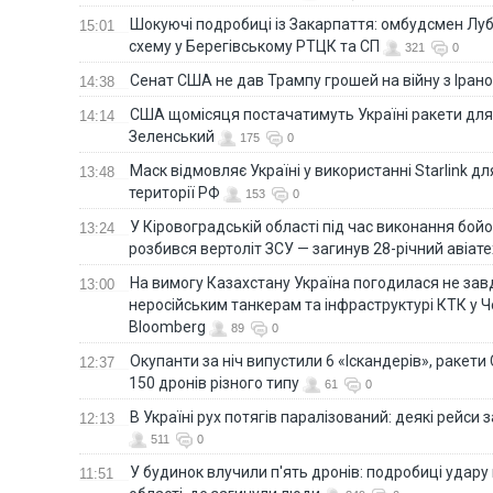
Шокуючі подробиці із Закарпаття: омбудсмен Лу
15:01
схему у Берегівському РТЦК та СП
321
0
Сенат США не дав Трампу грошей на війну з Іран
14:38
США щомісяця постачатимуть Україні ракети для P
14:14
Зеленський
175
0
Маск відмовляє Україні у використанні Starlink дл
13:48
території РФ
153
0
У Кіровоградській області під час виконання бой
13:24
розбився вертоліт ЗСУ — загинув 28-річний авіате
На вимогу Казахстану Україна погодилася не зав
13:00
неросійським танкерам та інфраструктурі КТК у 
Bloomberg
89
0
Окупанти за ніч випустили 6 «Іскандерів», ракети
12:37
150 дронів різного типу
61
0
В Україні рух потягів паралізований: деякі рейси
12:13
511
0
У будинок влучили п'ять дронів: подробиці удару 
11:51