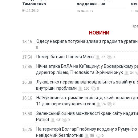
Тимошенко
поддавки...на
ме
Тимошенко
Нез
04.05.2013
18.04.2013
11.0
Пра
НОВИНИ
Одесу накрила потужна злива з градом та урага
18:15
0
Помер батько Ліонеля Мессі
17:54
37
0
Нічна атака БпЛА на Київщину: у Броварському р
17:45
директор ліцею, її чоловік та 3-річний онук
34
Лукашенко переклав відповідальність за війну в Ук
16:39
внутрішні проблеми
130
0
На Буковині затримали стрільця, який поранив дв
16:16
11 днів переховувався в селі
74
0
Зеленський оцінив можливості країн світу надати
15:50
Patriot
93
0
На території Болгарії поблизу кордону з Румунією
15:25
невідомий безпілотник
59
0