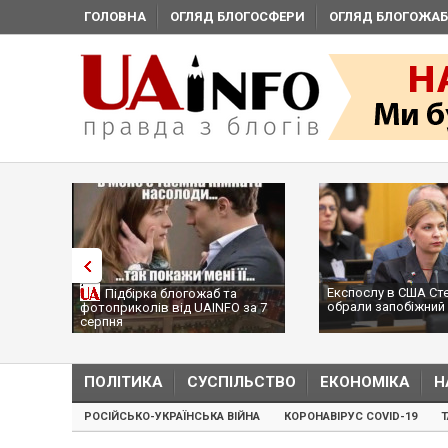
ГОЛОВНА
ОГЛЯД БЛОГОСФЕРИ
ОГЛЯД БЛОГОЖАБ
Експослу в США Ст
Підбірка блогожаб та
обрали запобіжний 
фотоприколів від UAINFO за 7
серпня
ПОЛІТИКА
СУСПІЛЬСТВО
ЕКОНОМІКА
Н
РОСІЙСЬКО-УКРАЇНСЬКА ВІЙНА
КОРОНАВІРУС COVID-19