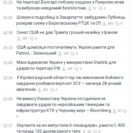
На території Болгарії поблизу кордону з Румунією впав
15:25
та вибухнув невідомий безпілотник
57
0
Шокуючі подробиці із Закарпаття: омбудсмен Лубінець
15:01
розкрив схему у Берегівському РТЦК та СП
293
0
Сенат США не дав Трампу грошей на війну з Іраном
14:38
187
0
США щомісяця постачатимуть Україні ракети для
14:14
Patriot, - Зеленський
160
0
Маск відмовляє Україні у використанні Starlink для
13:48
ударів по території РФ
146
0
У Кіровоградській області під час виконання бойового
13:24
завдання розбився вертоліт ЗСУ — загинув 28-річний
авіатехнік
281
0
На вимогу Казахстану Україна погодилася не
13:00
завдавати ударів по неросійським танкерам та
інфраструктурі КТК у Чорному морі — Bloomberg
87
0
Окупанти за ніч випустили 6 «Іскандерів», ракети С-400
12:37
та понад 150 дронів різного типу
60
0