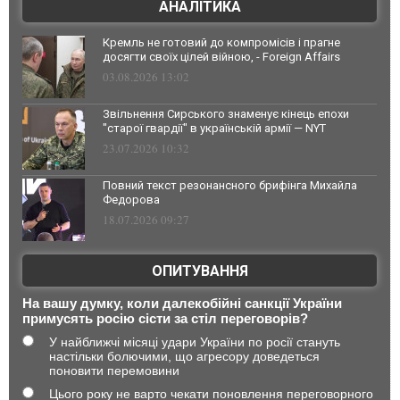
АНАЛІТИКА
Кремль не готовий до компромісів і прагне
досягти своїх цілей війною, - Foreign Affairs
03.08.2026 13:02
Звільнення Сирського знаменує кінець епохи
"старої гвардії" в українській армії — NYT
23.07.2026 10:32
Повний текст резонансного брифінга Михайла
Федорова
18.07.2026 09:27
ОПИТУВАННЯ
На вашу думку, коли далекобійні санкції України
примусять росію сісти за стіл переговорів?
У найближчі місяці удари України по росії стануть
настільки болючими, що агресору доведеться
поновити перемовини
Цього року не варто чекати поновлення переговорного