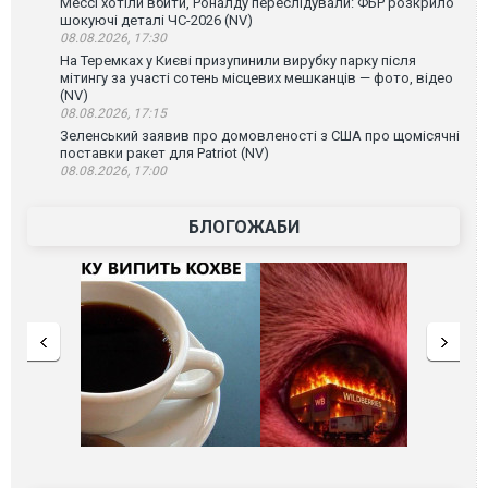
Мессі хотіли вбити, Роналду переслідували: ФБР розкрило
шокуючі деталі ЧС-2026 (NV)
08.08.2026, 17:30
На Теремках у Києві призупинили вирубку парку після
мітингу за участі сотень місцевих мешканців — фото, відео
(NV)
08.08.2026, 17:15
Зеленський заявив про домовленості з США про щомісячні
поставки ракет для Patriot (NV)
08.08.2026, 17:00
БЛОГОЖАБИ