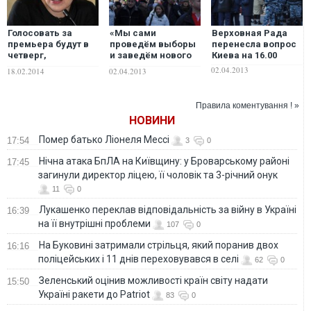
Голосовать за
«Мы сами
Верховная Рада
премьера будут в
проведём выборы
перенесла вопрос
четверг,
и заведём нового
Киева на 16.00
«регионалов»
мэра в Киевсовет»
02.04.2013
18.02.2014
02.04.2013
просят вернуться в
- призывают возле
Киев - Соня
Верховной Рады
Кошкина
Правила коментування ! »
НОВИНИ
Помер батько Ліонеля Мессі
17:54
3
0
Нічна атака БпЛА на Київщину: у Броварському районі
17:45
загинули директор ліцею, її чоловік та 3-річний онук
11
0
Лукашенко переклав відповідальність за війну в Україні
16:39
на її внутрішні проблеми
107
0
На Буковині затримали стрільця, який поранив двох
16:16
поліцейських і 11 днів переховувався в селі
62
0
Зеленський оцінив можливості країн світу надати
15:50
Україні ракети до Patriot
83
0