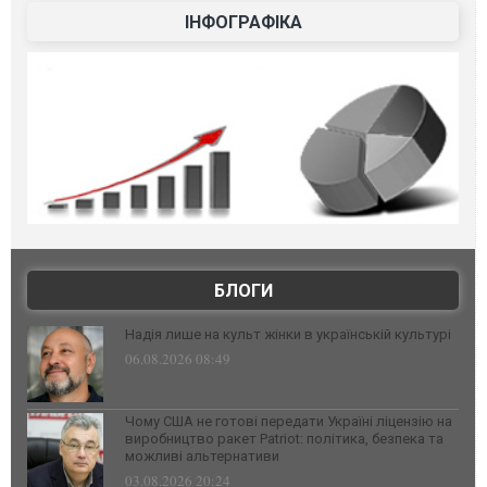
ІНФОГРАФІКА
БЛОГИ
Надія лише на культ жінки в українській культурі
06.08.2026 08:49
Чому США не готові передати Україні ліцензію на
виробництво ракет Patriot: політика, безпека та
можливі альтернативи
03.08.2026 20:24