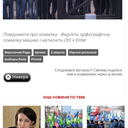
Повідомити про помилку - Виділіть орфографічну
помилку мишею і натисніть Ctrl + Enter
Верховная Рада
митинг
2 апреля
Партия регионов
выборы Киев
Попов
Сподобався матеріал? Сміливо поділися
ним в соцмережах через ці кнопки
ІНШІ НОВИНИ ПО ТЕМІ