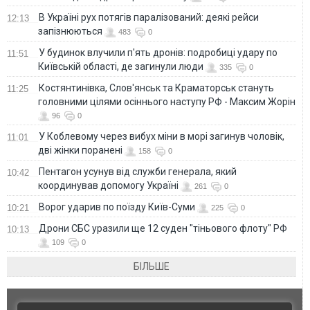
В Україні рух потягів паралізований: деякі рейси
12:13
запізнюються
483
0
У будинок влучили п'ять дронів: подробиці удару по
11:51
Київській області, де загинули люди
335
0
Костянтинівка, Слов'янськ та Краматорськ стануть
11:25
головними цілями осіннього наступу РФ - Максим Жорін
96
0
У Коблевому через вибух міни в морі загинув чоловік,
11:01
дві жінки поранені
158
0
Пентагон усунув від служби генерала, який
10:42
координував допомогу Україні
261
0
Ворог ударив по поїзду Київ-Суми
10:21
225
0
Дрони СБС уразили ще 12 суден "тіньового флоту" РФ
10:13
109
0
БІЛЬШЕ