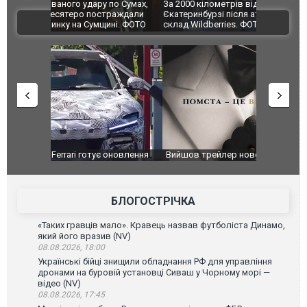
по Сумах,
За 2000 кілометрів від кордону з Україною: в
"Мої іграш
траждали
Єкатеринбурзі після атаки дронів загорівся
суперкарів
ВІДЕО
ині. ФОТО
склад Wildberries. ФОТО. ВІДЕО
оновлення
Вийшов трейлер нової екранізації легендарного
Зеленський
фільму "Афера Томаса Крауна"
перемовин
БЛОГОСТРІЧКА
«Таких гравців мало». Кравець назвав футболіста Динамо,
який його вразив (NV)
08.08.2026, 18:00
Українські бійці знищили обладнання РФ для управління
дронами на буровій установці Сиваш у Чорному морі —
відео (NV)
08.08.2026, 17:45