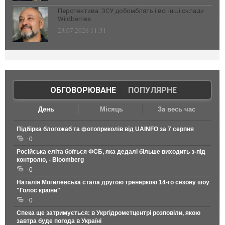
Перспектива: ЗСУ добомблять і всі інші склади
Wildberries
23.07.2026 11:31
ОБГОВОРЮВАНЕ
|
ПОПУЛЯРНЕ
День
Місяць
За весь час
Підбірка блогожаб та фотоприколів від UAINFO за 7 серпня
0
Російська еліта боїться ФСБ, яка дедалі більше виходить з-під
контролю, - Bloomberg
0
Наталія Могилевська стала другою тренеркою 14-го сезону шоу
"Голос країни"
0
Спека ще затримується: в Укргідрометцентрі розповіли, якою
завтра буде погода в Україні