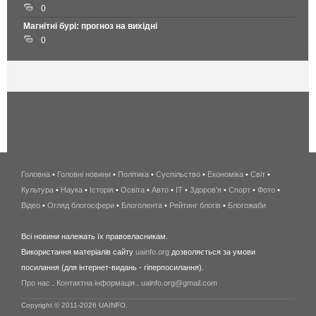
0
Магнітні бурі: прогноз на вихідні
0
Головна
•
Головні новини
•
Політика
•
Суспільство
•
Економіка
беспроводной
•
Світ
•
Культура
•
Наука
•
Історія
•
Освіта
•
Авто
•
IT
•
Здоров'я
интернет
•
Спорт
•
Фото
•
Відео
•
Огляд блогосфери
•
Блоголента
•
Рейтинг блогів
киев
•
Блогожаби
и
Всі новини належать їх правовласникам.
область
Використання матеріалів сайту
uainfo.org
дозволяється за умови
wimax
посилання (для інтернет-видань - гіперпосилання).
интернет
Про нас
.
Контактна інформація
.
uainfo.org@gmail.com
в
киеве
Copyright © 2011-2026 UAINFO.
и