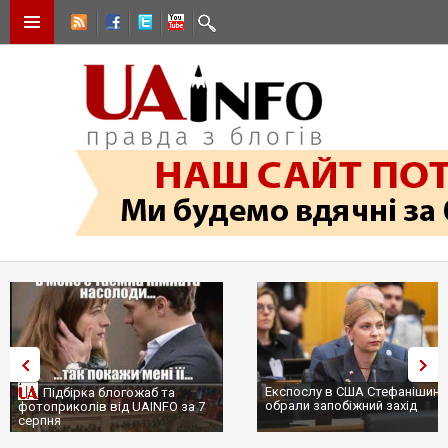
Експослу в США Стефанішиній
Трамп не передасть Укр
обрали запобіжний захід
сотні ракет до Patriot,
...