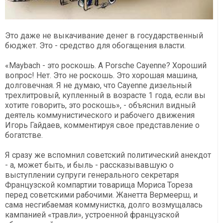
Это даже не выкачивание денег в государственный
бюджет. Это - средство для обогащения власти.
«Maybach - это роскошь. А Porsche Cayenne? Хороший
вопрос! Нет. Это не роскошь. Это хорошая машина,
долговечная. Я не думаю, что Cayenne дизельный
трехлитровый, купленный в возрасте 1 года, если вы
хотите говорить, это роскошь», - объяснил видный
деятель коммунистического и рабочего движения
Игорь Гайдаев, комментируя свое представление о
богатстве.
Я сразу же вспомнил советский политический анекдот
- а, может быть, и быль - рассказывавшую о
выступлении супруги генерального секретаря
Французской компартии товарища Мориса Тореза
перед советскими рабочими. Жанетта Вермеерш, и
сама несгибаемая коммунистка, долго возмущалась
кампанией «травли», устроенной французской