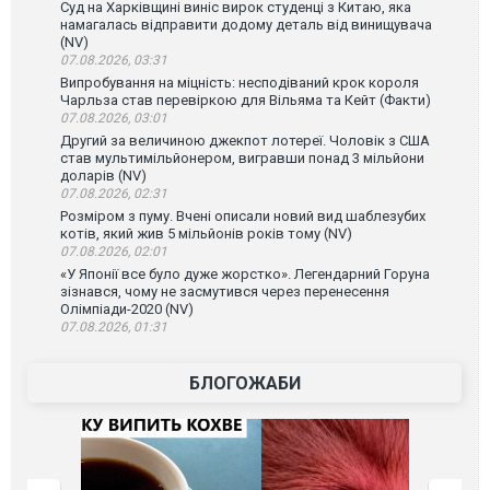
Суд на Харківщині виніс вирок студенці з Китаю, яка
намагалась відправити додому деталь від винищувача
(NV)
07.08.2026, 03:31
Випробування на міцність: несподіваний крок короля
Чарльза став перевіркою для Вільяма та Кейт (Факти)
07.08.2026, 03:01
Другий за величиною джекпот лотереї. Чоловік з США
став мультимільйонером, вигравши понад 3 мільйони
доларів (NV)
07.08.2026, 02:31
Розміром з пуму. Вчені описали новий вид шаблезубих
котів, який жив 5 мільйонів років тому (NV)
07.08.2026, 02:01
«У Японії все було дуже жорстко». Легендарний Горуна
зізнався, чому не засмутився через перенесення
Олімпіади-2020 (NV)
07.08.2026, 01:31
БЛОГОЖАБИ