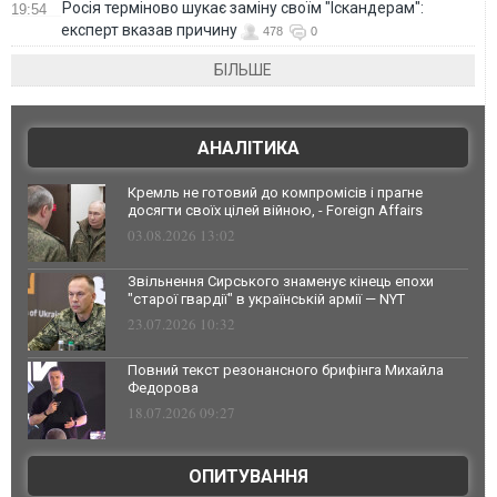
Росія терміново шукає заміну своїм "Іскандерам":
19:54
експерт вказав причину
478
0
БІЛЬШЕ
АНАЛІТИКА
Кремль не готовий до компромісів і прагне
досягти своїх цілей війною, - Foreign Affairs
03.08.2026 13:02
Звільнення Сирського знаменує кінець епохи
"старої гвардії" в українській армії — NYT
23.07.2026 10:32
Повний текст резонансного брифінга Михайла
Федорова
18.07.2026 09:27
ОПИТУВАННЯ