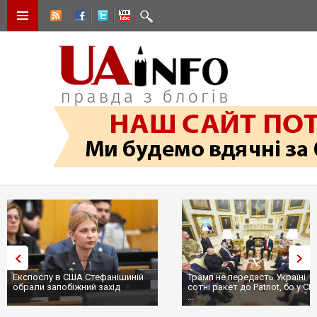
Експослу в США Стефанішиній
Трамп не передасть Україні
обрали запобіжний захід
сотні ракет до Patriot, бо у С
...