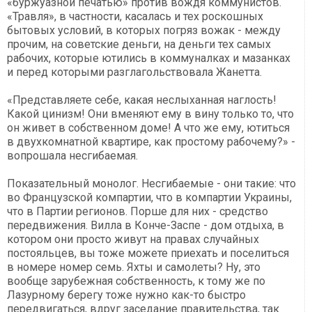
«буржуазной печатью» против вождя коммунистов.
«Травля», в частности, касалась и тех роскошных
бытовых условий, в которых погряз вожак - между
прочим, на советские деньги, на деньги тех самых
рабочих, которые ютились в коммуналках и мазанках
и перед которыми разглагольствовала Жанетта.
«Представляете себе, какая неслыханная наглость!
Какой цинизм! Они вменяют ему в вину только то, что
он живет в собственном доме! А что же ему, ютиться
в двухкомнатной квартире, как простому рабочему?» -
вопрошала несгибаемая.
Показательный монолог. Несгибаемые - они такие: что
во Французской компартии, что в компартии Украины,
что в Партии регионов. Порше для них - средство
передвижения. Вилла в Конче-Заспе - дом отдыха, в
котором они просто живут на правах случайных
постояльцев, вы тоже можете приехать и поселиться
в номере номер семь. Яхты и самолеты? Ну, это
вообще зарубежная собственность, к тому же по
Лазурному берегу тоже нужно как-то быстро
передвигаться, вдруг заседание правительства, так