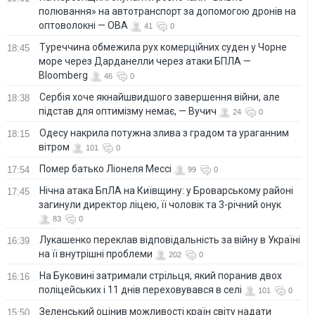
полювання» на автотранспорт за допомогою дронів на
оптоволокні — ОВА
41
0
Туреччина обмежила рух комерційних суден у Чорне
18:45
море через Дарданелли через атаки БПЛА —
Bloomberg
46
0
Сербія хоче якнайшвидшого завершення війни, але
18:38
підстав для оптимізму немає, — Вучич
24
0
Одесу накрила потужна злива з градом та ураганним
18:15
вітром
101
0
Помер батько Ліонеля Мессі
17:54
99
0
Нічна атака БпЛА на Київщину: у Броварському районі
17:45
загинули директор ліцею, її чоловік та 3-річний онук
83
0
Лукашенко переклав відповідальність за війну в Україні
16:39
на її внутрішні проблеми
202
0
На Буковині затримали стрільця, який поранив двох
16:16
поліцейських і 11 днів переховувався в селі
101
0
Зеленський оцінив можливості країн світу надати
15:50