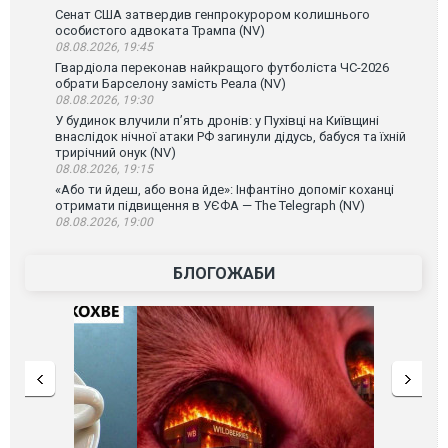
Сенат США затвердив генпрокурором колишнього
особистого адвоката Трампа (NV)
08.08.2026, 19:45
Гвардіола переконав найкращого футболіста ЧС-2026
обрати Барселону замість Реала (NV)
08.08.2026, 19:30
У будинок влучили п’ять дронів: у Пухівці на Київщині
внаслідок нічної атаки РФ загинули дідусь, бабуся та їхній
трирічний онук (NV)
08.08.2026, 19:15
«Або ти йдеш, або вона йде»: Інфантіно допоміг коханці
отримати підвищення в УЄФА — The Telegraph (NV)
08.08.2026, 19:00
БЛОГОЖАБИ