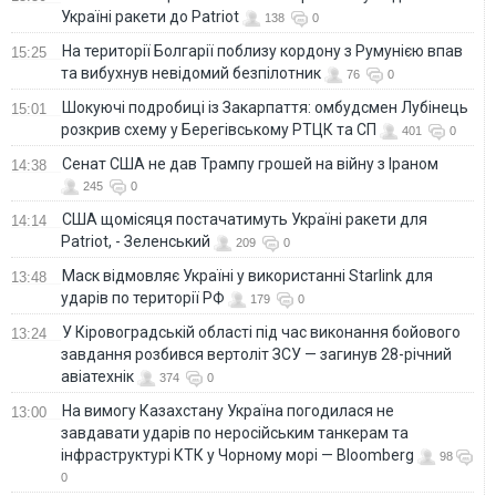
Україні ракети до Patriot
138
0
На території Болгарії поблизу кордону з Румунією впав
15:25
та вибухнув невідомий безпілотник
76
0
Шокуючі подробиці із Закарпаття: омбудсмен Лубінець
15:01
розкрив схему у Берегівському РТЦК та СП
401
0
Сенат США не дав Трампу грошей на війну з Іраном
14:38
245
0
США щомісяця постачатимуть Україні ракети для
14:14
Patriot, - Зеленський
209
0
Маск відмовляє Україні у використанні Starlink для
13:48
ударів по території РФ
179
0
У Кіровоградській області під час виконання бойового
13:24
завдання розбився вертоліт ЗСУ — загинув 28-річний
авіатехнік
374
0
На вимогу Казахстану Україна погодилася не
13:00
завдавати ударів по неросійським танкерам та
інфраструктурі КТК у Чорному морі — Bloomberg
98
0