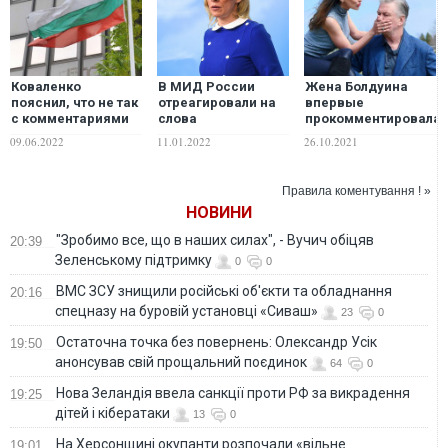
Коваленко
В МИД России
Жена Болдуина
пояснил, что не так
отреагировали на
впервые
с комментариями
слова
прокомментировала
относительно
евродепутата,
убийство украинки
09.06.2022
11.01.2022
26.10.2021
позиции Болгарии
пригрозившего
Гатчинс
по вопросу
дать России "по
поставок оружия
яйцам"
Правила коментування ! »
Украине
НОВИНИ
"Зробимо все, що в наших силах", - Вучич обіцяв
20:39
Зеленському підтримку
0
0
ВМС ЗСУ знищили російські об'єкти та обладнання
20:16
спецназу на буровій установці «Сиваш»
23
0
Остаточна точка без повернень: Олександр Усік
19:50
анонсував свій прощальний поєдинок
64
0
Нова Зеландія ввела санкції проти РФ за викрадення
19:25
дітей і кібератаки
13
0
На Херсонщині окупанти розпочали «вільне
19:01