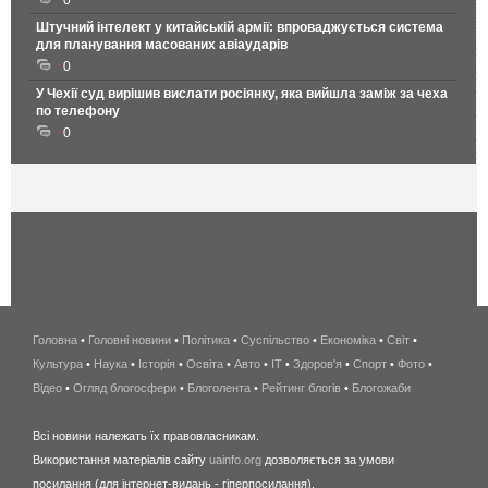
0
Штучний інтелект у китайській армії: впроваджується система
для планування масованих авіаударів
0
У Чехії суд вирішив вислати росіянку, яка вийшла заміж за чеха
по телефону
0
Головна
•
Головні новини
•
Політика
•
Суспільство
•
Економіка
беспроводной
•
Світ
•
Культура
•
Наука
•
Історія
•
Освіта
•
Авто
•
IT
•
Здоров'я
интернет
•
Спорт
•
Фото
•
Відео
•
Огляд блогосфери
•
Блоголента
•
Рейтинг блогів
киев
•
Блогожаби
и
Всі новини належать їх правовласникам.
область
Використання матеріалів сайту
uainfo.org
дозволяється за умови
wimax
посилання (для інтернет-видань - гіперпосилання).
интернет