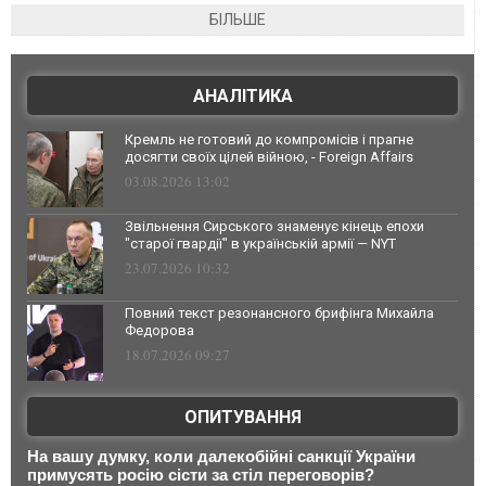
БІЛЬШЕ
АНАЛІТИКА
Кремль не готовий до компромісів і прагне
досягти своїх цілей війною, - Foreign Affairs
03.08.2026 13:02
Звільнення Сирського знаменує кінець епохи
"старої гвардії" в українській армії — NYT
23.07.2026 10:32
Повний текст резонансного брифінга Михайла
Федорова
18.07.2026 09:27
ОПИТУВАННЯ
На вашу думку, коли далекобійні санкції України
примусять росію сісти за стіл переговорів?