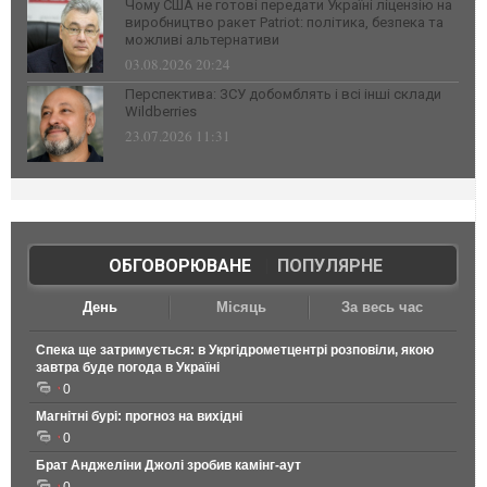
Чому США не готові передати Україні ліцензію на
виробництво ракет Patriot: політика, безпека та
можливі альтернативи
03.08.2026 20:24
Перспектива: ЗСУ добомблять і всі інші склади
Wildberries
23.07.2026 11:31
ОБГОВОРЮВАНЕ
|
ПОПУЛЯРНЕ
День
Місяць
За весь час
Спека ще затримується: в Укргідрометцентрі розповіли, якою
завтра буде погода в Україні
0
Магнітні бурі: прогноз на вихідні
0
Брат Анджеліни Джолі зробив камінг-аут