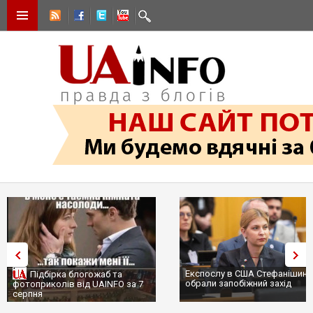
Експослу в США Стефанішиній
Трамп не передасть Україні
обрали запобіжний захід
сотні ракет до Patriot, бо у
...