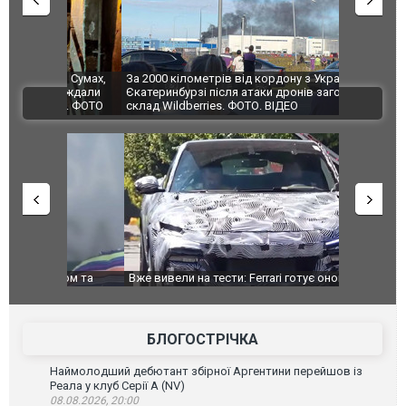
по Сумах,
За 2000 кілометрів від кордону з Україною: в
"Мої іграш
траждали
Єкатеринбурзі після атаки дронів загорівся
суперкарів
ВІДЕО
ині. ФОТО
склад Wildberries. ФОТО. ВІДЕО
дом та
Вже вивели на тести: Ferrari готує оновлення
Вийшов тре
позашляховика Purosangue. ВІДЕО
фільму "Аф
БЛОГОСТРІЧКА
Наймолодший дебютант збірної Аргентини перейшов із
Реала у клуб Серії А (NV)
08.08.2026, 20:00