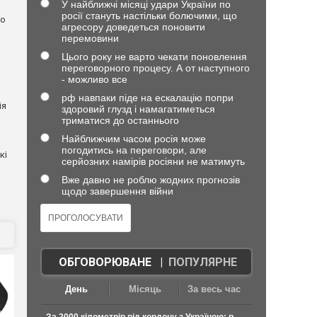
У найближчі місяці удари України по
росії стануть настільки болючими, що
но
агресору доведеться поновити
перемовини
Цього року не варто чекати поновлення
переговорного процесу. А от наступного
- можливо все
рф навпаки піде на ескалацію попри
ія
здоровий глузд і намагатиметься
триматися до останнього
Найближчим часом росія може
погодитись на переговори, але
кі
серйозних намірів росіяни не матимуть
Вже давно не роблю жодних прогнозів
щодо завершення війни
ОБГОВОРЮВАНЕ
|
ПОПУЛЯРНЕ
День
Місяць
За весь час