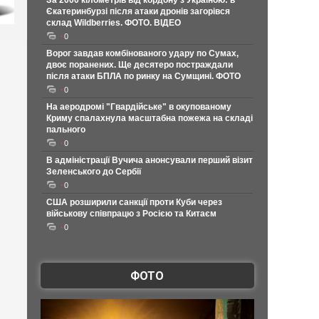
За 2000 кілометрів від кордону з Україною: в
Єкатеринбурзі після атаки дронів загорівся
склад Wildberries. ФОТО. ВІДЕО
0
Ворог завдав комбінованого удару по Сумах,
двоє поранених. Ще десятеро постраждали
після атаки БПЛА по ринку на Сумщині. ФОТО
0
На аеродромі "Гвардійське" в окупованому
Криму спалахнула масштабна пожежа на складі
пального
0
В адміністрації Вучича анонсували перший візит
Зеленського до Сербії
0
США розширили санкції проти Куби через
військову співпрацю з Росією та Китаєм
0
ФОТО