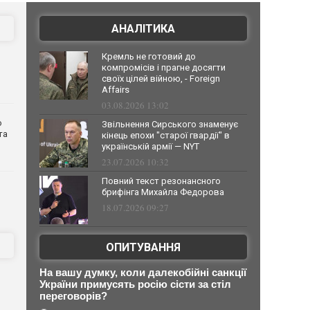
АНАЛІТИКА
Кремль не готовий до
компромісів і прагне досягти
своїх цілей війною, - Foreign
Affairs
03.08.2026 13:02
о
Звільнення Сирського знаменує
та
кінець епохи "старої гвардії" в
українській армії — NYT
23.07.2026 10:32
Повний текст резонансного
брифінга Михайла Федорова
18.07.2026 09:27
ОПИТУВАННЯ
На вашу думку, коли далекобійні санкції
України примусять росію сісти за стіл
переговорів?