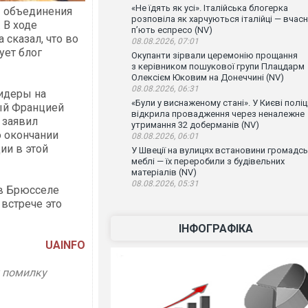
«Не їдять як усі». Італійська блогерка
ы объединения
розповіла як харчуються італійці — вчас
 В ходе
п’ють еспресо (NV)
 сказал, что во
08.08.2026, 07:01
ует блог
Окупанти зірвали церемонію прощання
з керівником пошукової групи Плацдарм
Олексієм Юковим на Донеччині (NV)
08.08.2026, 06:31
лидеры на
«Були у виснаженому стані». У Києві поліц
ый Францией
відкрила провадження через неналежне
, заявил
утримання 32 доберманів (NV)
 окончании
08.08.2026, 06:01
ии в этой
У Швеції на вулицях встановини громадсь
меблі — їх переробили з будівельних
матеріалів (NV)
08.08.2026, 05:31
 в Брюсселе
 встрече это
ІНФОГРАФІКА
UAINFO
у помилку