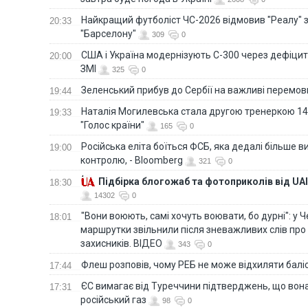
Найкращий футболіст ЧС-2026 відмовив "Реалу" 
20:33
"Барселону"
309
0
США і Україна модернізують С-300 через дефіцит р
20:00
ЗМІ
325
0
Зеленський прибув до Сербії на важливі перемо
19:44
Наталія Могилевська стала другою тренеркою 14
19:33
"Голос країни"
165
0
Російська еліта боїться ФСБ, яка дедалі більше в
19:00
контролю, - Bloomberg
321
0
Підбірка блогожаб та фотоприколів від UAI
18:30
14302
0
"Вони воюють, самі хочуть воювати, бо дурні": у 
18:01
маршрутки звільнили після зневажливих слів про
захисників. ВІДЕО
343
0
Флеш розповів, чому РЕБ не може відхиляти балі
17:44
ЄС вимагає від Туреччини підтверджень, що вона
17:31
російський газ
98
0