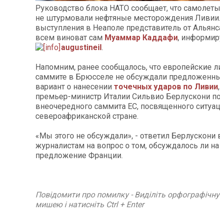
Руководство блока НАТО сообщает, что самолет
не штурмовали нефтяные месторождения Ливии.
выступления в Неаполе представитель от Альянса
всем виноват сам
Муаммар Каддафи
, информир
augustineil
.
Напомним, ранее сообщалось, что европейские 
саммите в Брюсселе не обсуждали предложенн
вариант о нанесении
точечных ударов по Ливии
премьер-министр Италии Сильвио Берлускони по
внеочередного саммита ЕС, посвященного ситуац
североафриканской стране.
«Мы этого не обсуждали», - ответил Берлускони
журналистам на вопрос о том, обсуждалось ли на
предложение Франции.
Повідомити про помилку - Виділіть орфографічн
мишею і натисніть Ctrl + Enter