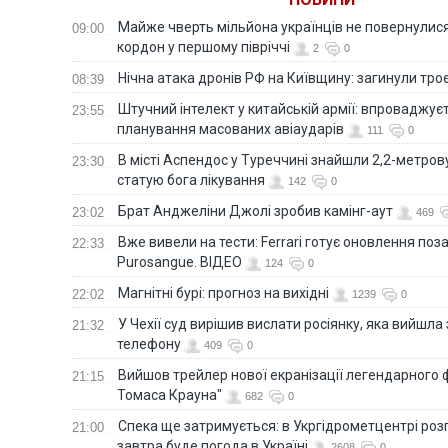
Майже чверть мільйона українців не повернулися 
09:00
кордон у першому півріччі
2
0
Нічна атака дронів РФ на Київщину: загинули троє
08:39
Штучний інтелект у китайській армії: впроваджує
23:55
планування масованих авіаударів
111
0
В місті Аспендос у Туреччині знайшли 2,2-метро
23:30
статую бога лікування
142
0
Брат Анджеліни Джолі зробив камінг-аут
23:02
469
Вже вивели на тести: Ferrari готує оновлення по
22:33
Purosangue. ВІДЕО
124
0
Магнітні бурі: прогноз на вихідні
22:02
1239
0
У Чехії суд вирішив вислати росіянку, яка вийшла
21:32
телефону
409
0
Вийшов трейлер нової екранізації легендарного
21:15
Томаса Крауна"
682
0
Спека ще затримується: в Укргідрометцентрі роз
21:00
завтра буде погода в Україні
2608
0