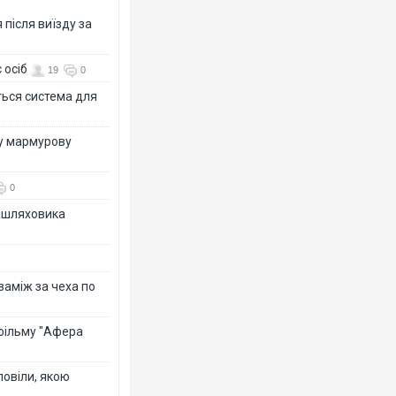
після виїзду за
 осіб
19
0
ться система для
Ворог з
двоє п
ву мармурову
після а
0
зашляховика
 заміж за чеха по
 фільму "Афера
Вже вив
позашл
повіли, якою