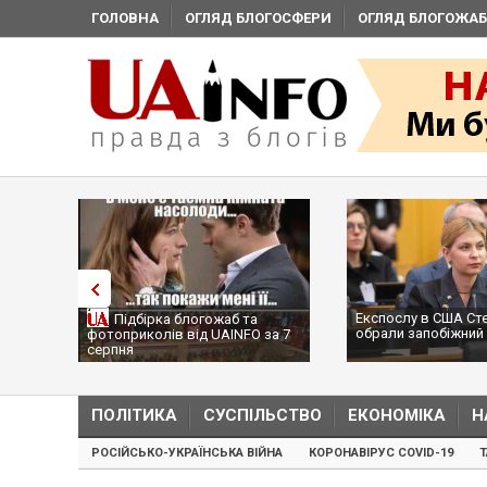
ГОЛОВНА
ОГЛЯД БЛОГОСФЕРИ
ОГЛЯД БЛОГОЖАБ
Експослу в США Ст
Підбірка блогожаб та
обрали запобіжний 
фотоприколів від UAINFO за 7
серпня
ПОЛІТИКА
СУСПІЛЬСТВО
ЕКОНОМІКА
Н
РОСІЙСЬКО-УКРАЇНСЬКА ВІЙНА
КОРОНАВІРУС COVID-19