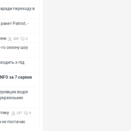
заради переходу в
акет Patriot, -
вини
159
0
-го сезону шоу
иходить з-під
NFO за 7 серпня
Чернівцях водія
 українських
стику
227
0
 не постачає