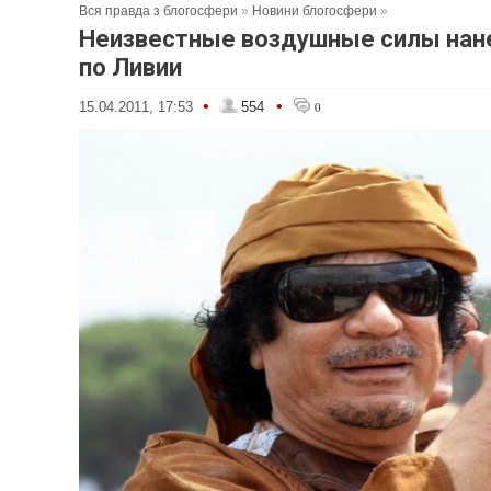
Вся правда з блогосфери
»
Новини блогосфери
»
Неизвестные воздушные силы нан
по Ливии
•
•
15.04.2011, 17:53
554
0