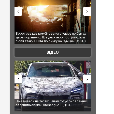
авдав комбінованого удару по Сумах,
За 2000 кілометрів від кордону
оранених. Ще десятеро постраждали
Єкатеринбурзі після атаки дрон
таки БПЛА по ринку на Сумщині. ФОТО
склад Wildberries. ФОТО. ВІДЕО
ВІДЕО
ели на тести: Ferrari готує оновлення
Вийшов трейлер нової екраніза
яховика Purosangue. ВІДЕО
фільму "Афера Томаса Крауна"