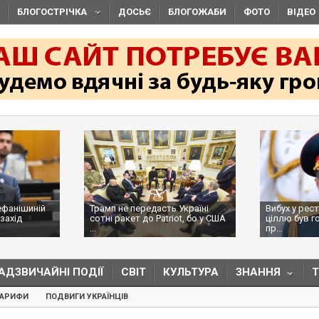
БЛОГОСТРІЧКА
ДОСЬЄ
БЛОГОЖАБИ
ФОТО
ВІДЕО
ефанішиній
Трамп не передасть Україні
Вибух у рес
захід
сотні ракет до Patriot, бо у США
ціллю був г
...
пр...
АДЗВИЧАЙНІ ПОДІЇ
СВІТ
КУЛЬТУРА
ЗНАННЯ
ТАРИФИ
ПОДВИГИ УКРАЇНЦІВ