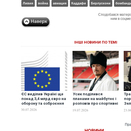
Ливия
война
авиация
Каддафи
Берлускони
бомбанд
Сподобався матері
ним в соцме
ІНШІ НОВИНИ ПО ТЕМІ
ЄС виділив Україні ще
Усик поділився
Тра
понад 3,4 млрд євро на
планами на майбутнє і
пор
оборону та озброєння
розповів про спортивні
Зел
захоплення синів
"см
30.07.2026
19.07.2026
23.0
— З
Пра
НОВИНИ