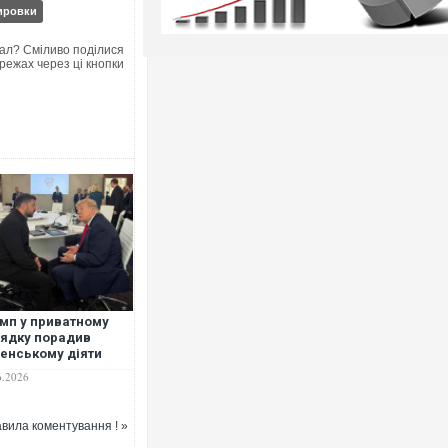
ировки
ал? Сміливо поділися
режах через ці кнопки
мп у приватному
ядку порадив
енському діяти
іливіше" щодо Росії
6.2026
МІ
вила коментування ! »