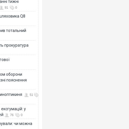
анні тижні
91
0
ашляховика Q8
рив тотальний
ить прокуратура
гової
тром оборони
різні пояснення
 синоптикиня
51
ексгумацій: у
ей
76
0
ізували: чи можна