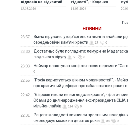
відповів на відкритий
гідності", - Ющенко
пут
лист Ющенка
написав листа Орбану
мир
15.03.2026
14.03.2026
20.0
Ющ
Пра
НОВИНИ
Зміна вірувань: у кар'єрі епохи вікінгів знайшли рід
23:57
середньовічні кам’яні хрести
17
0
Достатньо було погладити: лемури на Мадагаска
23:30
людського вірусу
50
0
Неймар влаштував конфлікт після перемоги "Сан
23:03
0
"Росія користується вікном можливостей", - Майк
22:55
про критичний дефіцит протибалістичних ракет в 
"65 років ніколи не виглядали краще", - фото-пр
22:42
Обами до дня народження екс-президента США 
мільйон лайків
114
0
Рецепт молодості виявився простішим: володінн
22:31
омолоджує мозок на десяток років
84
0