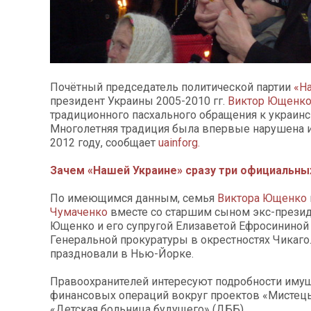
Почётный председатель политической партии
«Н
президент Украины 2005-2010 гг.
Виктор Ющенк
традиционного пасхального обращения к украинс
Многолетняя традиция была впервые нарушена
2012 году, сообщает
uainforg.
Зачем «Нашей Украине» сразу три официальны
По имеющимся данным, семья
Виктора Ющенко
Чумаченко
вместе со старшим сыном экс-прези
Ющенко и его супругой Елизаветой Ефросининой
Генеральной прокуратуры в окрестностях Чикаго
праздновали в Нью-Йорке.
Правоохранителей интересуют подробности иму
финансовых операций вокруг проектов «Мистець
«Детская больница будущего» (ДББ).