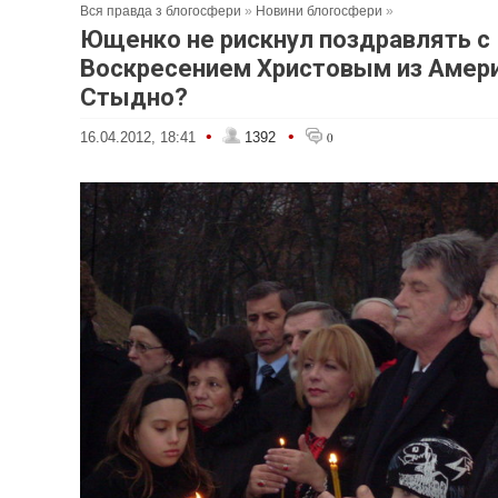
Вся правда з блогосфери
»
Новини блогосфери
»
Ющенко не рискнул поздравлять с
Воскресением Христовым из Амери
Стыдно?
•
•
16.04.2012, 18:41
1392
0