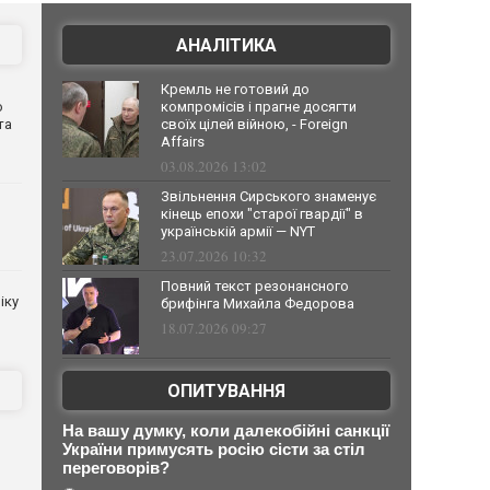
АНАЛІТИКА
Кремль не готовий до
о
компромісів і прагне досягти
та
своїх цілей війною, - Foreign
Affairs
03.08.2026 13:02
Звільнення Сирського знаменує
кінець епохи "старої гвардії" в
українській армії — NYT
23.07.2026 10:32
Повний текст резонансного
іку
брифінга Михайла Федорова
18.07.2026 09:27
ОПИТУВАННЯ
На вашу думку, коли далекобійні санкції
України примусять росію сісти за стіл
переговорів?