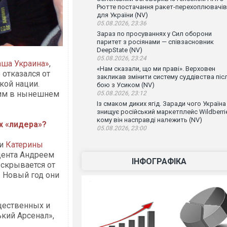
Рютте постачання ракет-перехоплювачів
для України (NV)
05.08.2026, 23:36
Зараз по просуваннях у Сил оборони
паритет з росіянами — співзасновник
DeepState (NV)
05.08.2026, 23:24
аша Украина»
,
«Нам сказали, що ми праві». Верховен
о
отказался от
закликав змінити систему суддівства піс
кой нации.
бою з Усиком (NV)
 им в нынешнем
05.08.2026, 23:12
Із смаком диких ягід. Заради чого Україна
знищує російський маркетплейс Wildberrie
кому він насправді належить (NV)
х «лидера»?
05.08.2026, 23:00
и
Катерины
дента Андреем
ІНФОГРАФІКА
 скрывается от
. Новый год они
щественных и
кий Арсенал»,