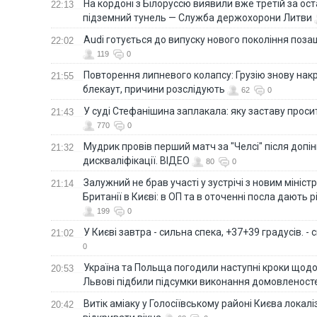
На кордоні з Білоруссю виявили вже третій за ост
22:13
підземний тунель — Служба держохорони Литви
Audi готується до випуску нового покоління поз
22:02
119
0
Повторення липневого колапсу: Грузію знову нак
21:55
блекаут, причини розслідують
62
0
У суді Стефанішина заплакала: яку заставу прос
21:43
770
0
Мудрик провів перший матч за "Челсі" після допін
21:32
дискваліфікації. ВІДЕО
80
0
Залужний не брав участі у зустрічі з новим мініс
21:14
Британії в Києві: в ОП та в оточенні посла дають 
199
0
У Києві завтра - сильна спека, +37+39 градусів. -
21:02
0
Україна та Польща погодили наступні кроки щодо 
20:53
Львові підбили підсумки виконання домовленост
Витік аміаку у Голосіївському районі Києва локал
20:42