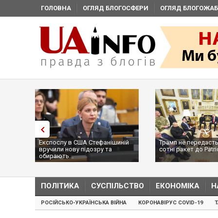
ГОЛОВНА
ОГЛЯД БЛОГОСФЕРИ
ОГЛЯД БЛОГОЖАБ
Експослу в США Стефанішиній
Трамп не передасть
вручили нову підозру та
сотні ракет до Patri
обирають...
...
ПОЛІТИКА
СУСПІЛЬСТВО
ЕКОНОМІКА
Н
РОСІЙСЬКО-УКРАЇНСЬКА ВІЙНА
КОРОНАВІРУС COVID-19