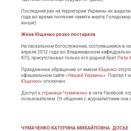
Последний раз на территории Украины их видели
года во время почтения памяти жертв Голодомора
выше).
Жена Ющенко резко постарела
На пасхальном богослужении, состоявшимся в ноч
апреля 2012 года во Владимирском кафедрально
КП), присутствовал только его родной брат
Петр 
Праздничное обращение от имени
Ющенко
отсутс
официальном сайте
«Нашей Украины»
. Портал т.
Ющенко
» отключен.
Доступ к
странице
Чумаченко
в сети Facеbook ог
пользователем. От общения с журналистами она 
ЧУМАЧЕНКО КАТЕРИНА МИХАЙЛОВНА. ДОСЬЕ