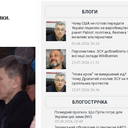
БЛОГИ
ки.
Чому США не готові передати
Україні ліцензію на виробництв
ракет Patriot: політика, безпека 
можливі альтернативи
03.08.2026 20:24
Перспектива: ЗСУ добомблять і
всі інші склади Wildberries
23.07.2026 11:31
“Нова кров” чи вимушений хід?
Чому Драпатий очолив ЗСУ на п
суспільних протестів
22.07.2026 20:36
БЛОГОСТРІЧКА
Похмурий прогноз. Що Путін готує для
України цієї зими (NV)
05.08.2026, 23:48
Зеленський обговорив із генсеком НАТО