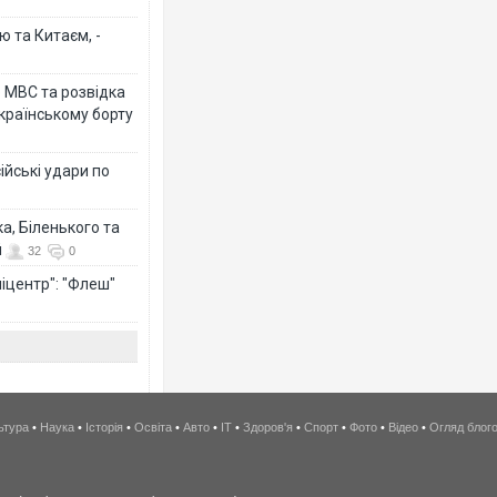
ю та Китаєм, -
о МВС та розвідка
країнському борту
ійські удари по
а, Біленького та
й
32
0
іцентр": "Флеш"
ьтура
•
Наука
•
Історія
•
Освіта
•
Авто
•
IT
•
Здоров'я
•
Спорт
•
Фото
•
Відео
•
Огляд блог