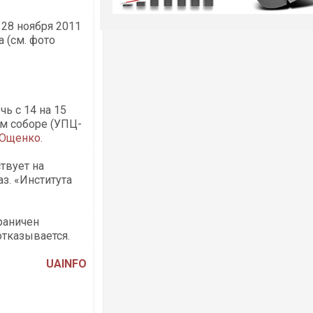
 28 ноября 2011
 (см. фото
ь с 14 на 15
м соборе (УПЦ-
Ющенко.
твует на
наз. «Института
раничен
отказывается.
UAINFO