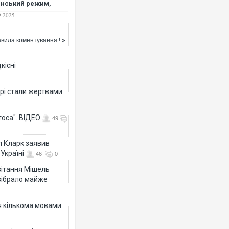
інський режим,
у не буде, -
9.2025
енко
вила коментування ! »
кісні
рі стали жертвами
тоса". ВІДЕО
49
л Кларк заявив
Україні
46
0
ивітання Мішель
зібрало майже
я кількома мовами