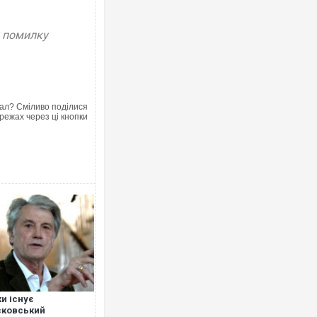
у помилку
Українські надзвичайники врятували
під час ліквідації масштабної лісової
Франції
ал? Сміливо поділися
режах через ці кнопки
Неймар влаштував конфлікт після п
"Сантоса". ВІДЕО
и існує
сковський