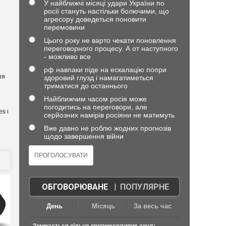
У найближчі місяці удари України по
росії стануть настільки болючими, що
агресору доведеться поновити
перемовини
Цього року не варто чекати поновлення
переговорного процесу. А от наступного
- можливо все
рф навпаки піде на ескалацію попри
ля
здоровий глузд і намагатиметься
триматися до останнього
Найближчим часом росія може
погодитись на переговори, але
s і
серйозних намірів росіяни не матимуть
Вже давно не роблю жодних прогнозів
щодо завершення війни
ОБГОВОРЮВАНЕ
|
ПОПУЛЯРНЕ
День
Місяць
За весь час