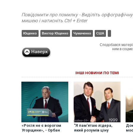
Повідомити про помилку - Виділіть орфографічн
мишею і натисніть Ctrl + Enter
Ющенко
Виктор Ющенко
Чумаченко
США
Сподобався матері
ним в соцме
ІНШІ НОВИНИ ПО ТЕМІ
«Росія не є ворогом
"Я пам'ятаю лідера,
Док
Угорщини», - Орбан
який розумів ціну
мо