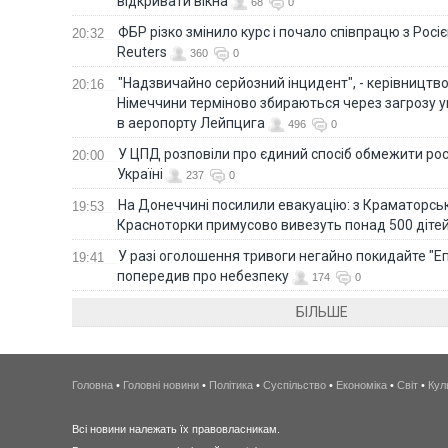
відкривати вікна
68
0
ФБР різко змінило курс і почало співпрацю з Росіє
20:32
Reuters
360
0
"Надзвичайно серйозний інцидент", - керівництв
20:16
Німеччини терміново збираються через загрозу у
в аеропорту Лейпцига
496
0
У ЦПД розповіли про єдиний спосіб обмежити рос
20:00
Україні
237
0
На Донеччині посилили евакуацію: з Краматорськ
19:53
Красноторки примусово вивезуть понад 500 діте
У разі оголошення тривоги негайно покидайте "Еп
19:41
попередив про небезпеку
174
0
БІЛЬШЕ
Головна
•
Головні новини
•
Політика
•
Суспільство
•
Економіка
•
Світ
•
Кул
Всі новини належать їх правовласникам.