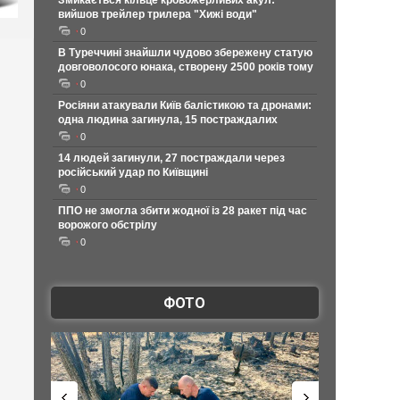
Змикається кільце кровожерливих акул:
вийшов трейлер трилера "Хижі води"
0
В Туреччині знайшли чудово збережену статую
довговолосого юнака, створену 2500 років тому
0
Росіяни атакували Київ балістикою та дронами:
одна людина загинула, 15 постраждалих
0
14 людей загинули, 27 постраждали через
російський удар по Київщині
0
ППО не змогла збити жодної із 28 ракет під час
ворожого обстрілу
0
ФОТО