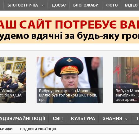
БЛОГОСТРІЧКА
ДОСЬЄ
БЛОГОЖАБИ
ФОТО
ВІДЕО
 Україні
Вибух у ресторані в Москві:
Вибух у Мос
ot, бо у США
ціллю був головком ВКС Росії,
загиблими: 
пр...
ресторан...
АДЗВИЧАЙНІ ПОДІЇ
СВІТ
КУЛЬТУРА
ЗНАННЯ
ТАРИФИ
ПОДВИГИ УКРАЇНЦІВ