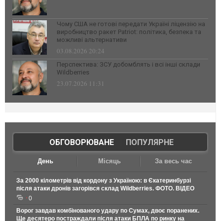
Чому США не готові передати Україні ліцензію на
виробництво ракет Patriot: політика, безпека та
можливі альтернативи
03.08.2026 20:24
Перспектива: ЗСУ добомблять і всі інші склади
Wildberries
23.07.2026 11:31
ОБГОВОРЮВАНЕ
|
ПОПУЛЯРНЕ
День
Місяць
За весь час
За 2000 кілометрів від кордону з Україною: в Єкатеринбурзі
після атаки дронів загорівся склад Wildberries. ФОТО. ВІДЕО
0
Ворог завдав комбінованого удару по Сумах, двоє поранених.
Ще десятеро постраждали після атаки БПЛА по ринку на