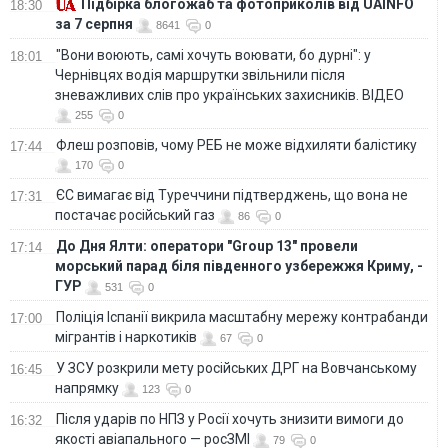
Підбірка блогожаб та фотоприколів від UAINFO
18:30
за 7 серпня
8641
0
"Вони воюють, самі хочуть воювати, бо дурні": у
18:01
Чернівцях водія маршрутки звільнили після
зневажливих слів про українських захисників. ВІДЕО
255
0
Флеш розповів, чому РЕБ не може відхиляти балістику
17:44
170
0
ЄС вимагає від Туреччини підтверджень, що вона не
17:31
постачає російський газ
86
0
До Дня Ялти: оператори "Group 13" провели
17:14
морський парад біля південного узбережжя Криму, -
ГУР
531
0
Поліція Іспанії викрила масштабну мережу контрабанди
17:00
мігрантів і наркотиків
67
0
У ЗСУ розкрили мету російських ДРГ на Вовчанському
16:45
напрямку
123
0
Після ударів по НПЗ у Росії хочуть знизити вимоги до
16:32
якості авіапального — росЗМІ
79
0