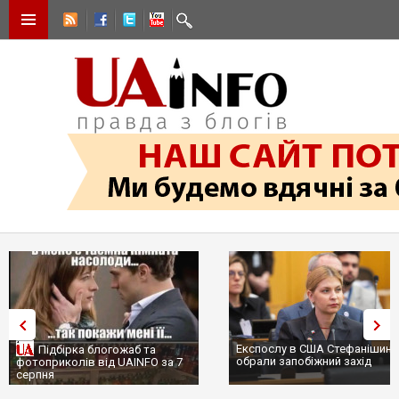
Експослу в США Стефанішиній
Підбірка блогожаб та
обрали запобіжний захід
фотоприколів від UAINFO за 7
серпня