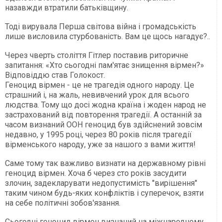
назавжди втратили батьківщину.
Тоді вирувала Перша світова війна і громадськість
лише висловила стурбованість. Вам це щось нагадує?..
Через чверть століття Гітлер поставив риторичне
запитання: «Хто сьогодні пам'ятає знищення вірмен?»
Відповіддю став Голокост.
Геноцид вірмен - це не трагедія одного народу. Це
страшний і, на жаль, невивчений урок для всього
людства. Тому що досі жодна країна і жоден народ не
застрахований від повторення трагедії. А останній за
часом визнаний ООН геноцид був здійснений зовсім
недавно, у 1995 році, через 80 років після трагедії
вірменського народу, уже за нашого з вами життя!
Саме тому так важливо визнати на державному рівні
геноцид вірмен. Хоча б через сто років засудити
злочин, задекларувати недопустимість "вирішення"
таким чином будь-яких конфліктів і суперечок, взяти
на себе політичні зобов'язання.
Сьогодні геноцид вірмен визнаний на міжнародному