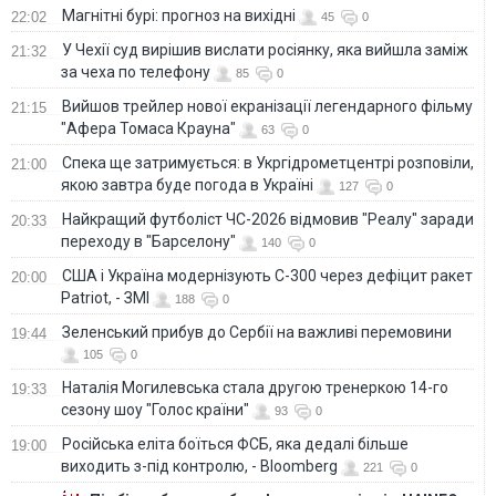
Магнітні бурі: прогноз на вихідні
22:02
45
0
У Чехії суд вирішив вислати росіянку, яка вийшла заміж
21:32
за чеха по телефону
85
0
Вийшов трейлер нової екранізації легендарного фільму
21:15
"Афера Томаса Крауна"
63
0
Спека ще затримується: в Укргідрометцентрі розповіли,
21:00
якою завтра буде погода в Україні
127
0
Найкращий футболіст ЧС-2026 відмовив "Реалу" заради
20:33
переходу в "Барселону"
140
0
США і Україна модернізують С-300 через дефіцит ракет
20:00
Patriot, - ЗМІ
188
0
Зеленський прибув до Сербії на важливі перемовини
19:44
105
0
Наталія Могилевська стала другою тренеркою 14-го
19:33
сезону шоу "Голос країни"
93
0
Російська еліта боїться ФСБ, яка дедалі більше
19:00
виходить з-під контролю, - Bloomberg
221
0