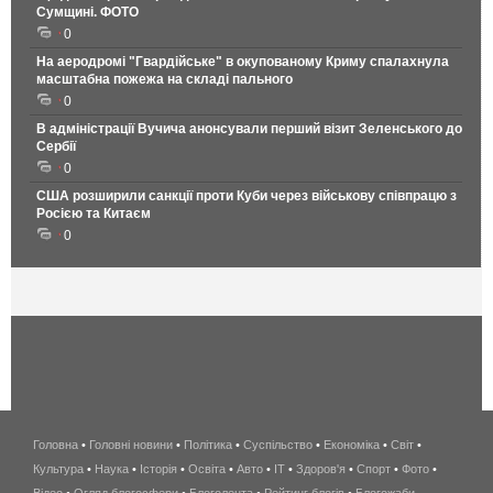
Сумщині. ФОТО
0
На аеродромі "Гвардійське" в окупованому Криму спалахнула
масштабна пожежа на складі пального
0
В адміністрації Вучича анонсували перший візит Зеленського до
Сербії
0
США розширили санкції проти Куби через військову співпрацю з
Росією та Китаєм
0
Головна
•
Головні новини
•
Політика
•
Суспільство
•
Економіка
беспроводной
•
Світ
•
Культура
•
Наука
•
Історія
•
Освіта
•
Авто
•
IT
•
Здоров'я
интернет
•
Спорт
•
Фото
•