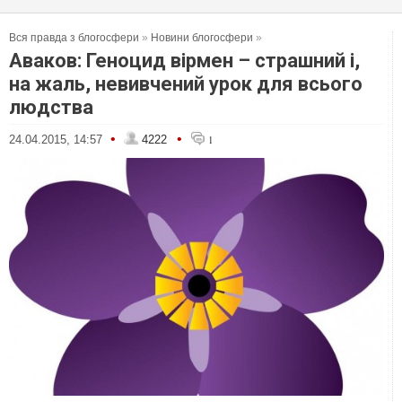
Вся правда з блогосфери
»
Новини блогосфери
»
Аваков: Геноцид вірмен – страшний і,
на жаль, невивчений урок для всього
людства
•
•
24.04.2015, 14:57
4222
1