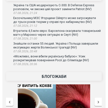
Україна та США модернізують С-300. В Defense Express
розповіли, чи зможе цей проєкт замінити Patriot (NV)
07.08.2026, 21:24
Ексочільнику МЗС Угорщини Сійярто може загрожувати
до трьох років тюрми у справі про хабарництво (NV)
07.08.2026, 21:12
Втратила 4,5 млн євро: Барселона скасувала товариський
матч у Марокко через ситуацію в Сеуті (NV)
07.08.2026, 21:00
Знайшли останки 55 людей. Україна і Польща завершили
ексгумацію жертв Волинської трагедії (NV)
07.08.2026, 20:48
«Можливо, вони вбили українську бабусю»: Усик
розкритикував повернення Росії до Олімпіади (NV)
07.08.2026, 20:36
БЛОГОЖАБИ