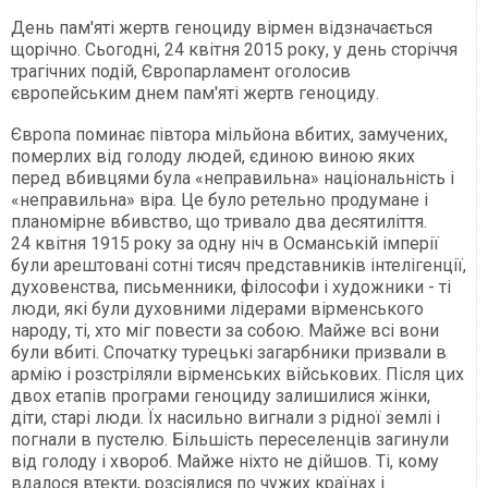
День пам'яті жертв геноциду вірмен відзначається
щорічно. Сьогодні, 24 квітня 2015 року, у день сторіччя
трагічних подій, Європарламент оголосив
європейським днем пам'яті жертв геноциду.
Європа поминає півтора мільйона вбитих, замучених,
померлих від голоду людей, єдиною виною яких
перед вбивцями була «неправильна» національність і
«неправильна» віра. Це було ретельно продумане і
планомірне вбивство, що тривало два десятиліття.
24 квітня 1915 року за одну ніч в Османській імперії
були арештовані сотні тисяч представників інтелігенції,
духовенства, письменники, філософи і художники - ті
люди, які були духовними лідерами вірменського
народу, ті, хто міг повести за собою. Майже всі вони
були вбиті. Спочатку турецькі загарбники призвали в
армію і розстріляли вірменських військових. Після цих
двох етапів програми геноциду залишилися жінки,
діти, старі люди. Їх насильно вигнали з рідної землі і
погнали в пустелю. Більшість переселенців загинули
від голоду і хвороб. Майже ніхто не дійшов. Ті, кому
вдалося втекти, розсіялися по чужих країнах і