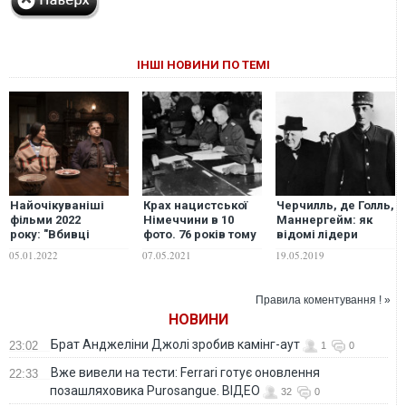
ІНШІ НОВИНИ ПО ТЕМІ
Найочікуваніші
Крах нацистської
Черчилль, де Голль,
фільми 2022
Німеччини в 10
Маннергейм: як
року: "Вбивці
фото. 76 років тому
відомі лідери
квіткової
підписано акт про її
програвали вибори
05.01.2022
07.05.2021
19.05.2019
повні", "Ножі
беззастережну
і поверталися до
наголо
капітуляцію
влади. ФОТО
2", "Локрична піца"
Правила коментування ! »
та "Алея жаху"
НОВИНИ
Брат Анджеліни Джолі зробив камінг-аут
23:02
1
0
Вже вивели на тести: Ferrari готує оновлення
22:33
позашляховика Purosangue. ВІДЕО
32
0