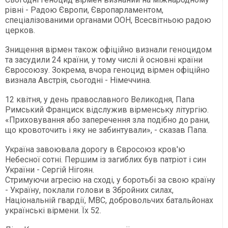
рівні - Радою Європи, Європарламентом,
спеціалізованими органами ООН, Всесвітньою радою
церков.
Знищення вірмен також офіційно визнали геноцидом
та засудили 24 країни, у тому числі й основні країни
Євросоюзу. Зокрема, вчора геноцид вірмен офіційно
визнала Австрія, сьогодні - Німеччина.
12 квітня, у день православного Великодня, Папа
Римський Франциск відслужив вірменську літургію.
«Приховування або заперечення зла подібно до рани,
що кровоточить і яку не забинтували», - сказав Папа.
Україна завоювала дорогу в Євросоюз кров'ю
Небесної сотні. Першим із загиблих був патріот і син
України - Сергій Нігоян.
Стримуючи агресію на сході, у боротьбі за свою країну
- Україну, поклали голови в Збройних силах,
Національній гвардії, МВС, добровольчих батальйонах
українські вірмени. Їх 52.