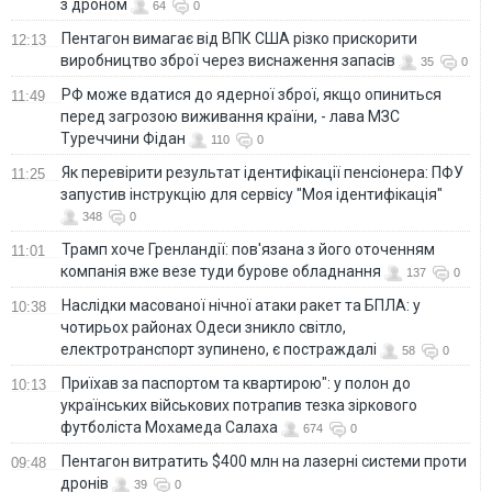
з дроном
64
0
Пентагон вимагає від ВПК США різко прискорити
12:13
виробництво зброї через виснаження запасів
35
0
РФ може вдатися до ядерної зброї, якщо опиниться
11:49
перед загрозою виживання країни, - лава МЗС
Туреччини Фідан
110
0
Як перевірити результат ідентифікації пенсіонера: ПФУ
11:25
запустив інструкцію для сервісу "Моя ідентифікація"
348
0
Трамп хоче Гренландії: пов'язана з його оточенням
11:01
компанія вже везе туди бурове обладнання
137
0
Наслідки масованої нічної атаки ракет та БПЛА: у
10:38
чотирьох районах Одеси зникло світло,
електротранспорт зупинено, є постраждалі
58
0
Приїхав за паспортом та квартирою": у полон до
10:13
українських військових потрапив тезка зіркового
футболіста Мохамеда Салаха
674
0
Пентагон витратить $400 млн на лазерні системи проти
09:48
дронів
39
0