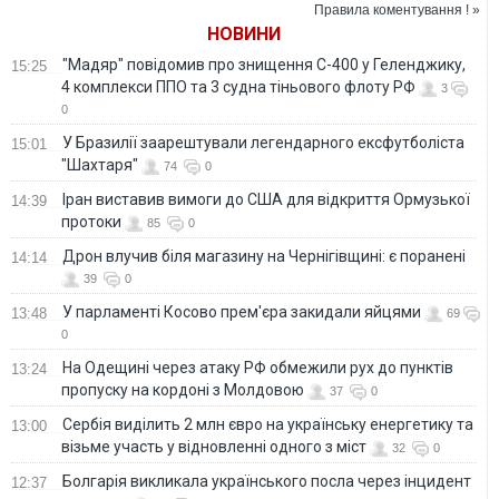
покарання
Правила коментування ! »
НОВИНИ
"Мадяр" повідомив про знищення С-400 у Геленджику,
15:25
4 комплекси ППО та 3 судна тіньового флоту РФ
3
0
У Бразилії заарештували легендарного ексфутболіста
15:01
"Шахтаря"
74
0
Іран виставив вимоги до США для відкриття Ормузької
14:39
протоки
85
0
Дрон влучив біля магазину на Чернігівщині: є поранені
14:14
39
0
У парламенті Косово прем'єра закидали яйцями
13:48
69
0
На Одещині через атаку РФ обмежили рух до пунктів
13:24
пропуску на кордоні з Молдовою
37
0
Сербія виділить 2 млн євро на українську енергетику та
13:00
візьме участь у відновленні одного з міст
32
0
Болгарія викликала українського посла через інцидент
12:37