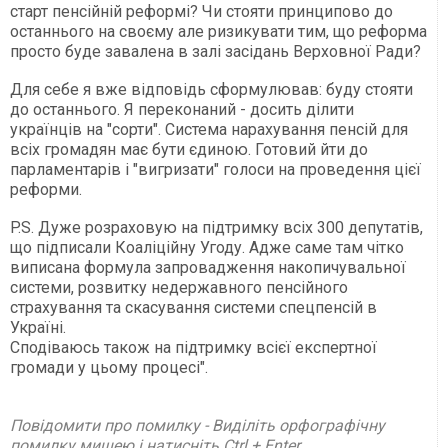
старт пенсійній реформі? Чи стояти принципово до
останнього на своєму але ризикувати тим, що реформа
просто буде завалена в залі засідань Верховної Ради?
Для себе я вже відповідь сформулював: буду стояти
до останнього. Я переконаний - досить ділити
українців на "сорти". Система нарахування пенсій для
всіх громадян має бути єдиною. Готовий йти до
парламентарів і "вигризати" голоси на проведення цієї
реформи.
P.S. Дуже розраховую на підтримку всіх 300 депутатів,
що підписали Коаліційну Угоду. Адже саме там чітко
виписана формула запровадження накопичувальної
системи, розвитку недержавного пенсійного
страхування та скасування системи спецпенсій в
Україні.
Сподіваюсь також на підтримку всієї експертної
громади у цьому процесі".
Повідомити про помилку - Виділіть орфографічну
помилку мишею і натисніть Ctrl + Enter