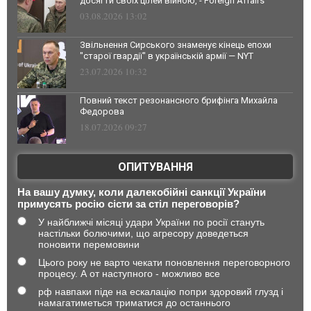
досягти своїх цілей війною, - Foreign Affairs
03.08.2026 13:02
Звільнення Сирського знаменує кінець епохи
"старої гвардії" в українській армії — NYT
23.07.2026 10:32
Повний текст резонансного брифінга Михайла
Федорова
18.07.2026 09:27
ОПИТУВАННЯ
На вашу думку, коли далекобійні санкції України
примусять росію сісти за стіл переговорів?
У найближчі місяці удари України по росії стануть
настільки болючими, що агресору доведеться
поновити перемовини
Цього року не варто чекати поновлення переговорного
процесу. А от наступного - можливо все
рф навпаки піде на ескалацію попри здоровий глузд і
намагатиметься триматися до останнього