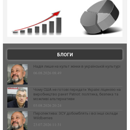
БЛОГИ
Надія лише на культ жінки в українській культурі
06.08.2026 08:49
Чому США не готові передати Україні ліцензію на
виробництво ракет Patriot: політика, безпека та
можливі альтернативи
03.08.2026 20:24
Перспектива: ЗСУ добомблять і всі інші склади
Wildberries
23.07.2026 11:31