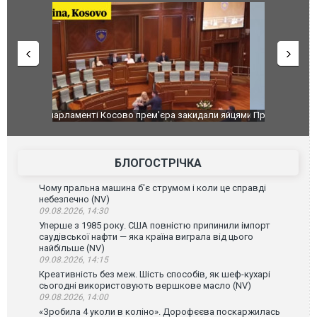
идали яйцями
Приїхав за паспортом та квартирою": у полон
Одесу накр
до українських військових потрапив тезка
ураганним 
зіркового футболіста Мохамеда Салаха
БЛОГОСТРІЧКА
Чому пральна машина б'є струмом і коли це справді
небезпечно (NV)
09.08.2026, 14:30
Уперше з 1985 року. США повністю припинили імпорт
саудівської нафти — яка країна виграла від цього
найбільше (NV)
09.08.2026, 14:15
Креативність без меж. Шість способів, як шеф-кухарі
сьогодні використовують вершкове масло (NV)
09.08.2026, 14:00
«Зробила 4 уколи в коліно». Дорофєєва поскаржилась