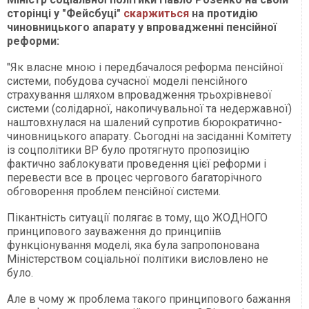
сторінці у "Фейсбуці"
скаржиться
на протидію
чиновницького апарату у впровадженні пенсійної
реформи:
"Як власне мною і передбачалося реформа пенсійної
системи, побудова сучасної моделі пенсійного
страхування шляхом впровадження трьохрівневої
системи (солідарної, накопичувальної та недержавної)
наштовхнулася на шалений супротив бюрократично-
чиновницького апарату. Сьогодні на засіданні Комітету
із соцполітики ВР було протягнуто пропозицію
фактично заблокувати проведення цієї реформи і
перевести все в процес чергового багаторічного
обговорення проблем пенсійної системи.
Пікантність ситуації полягає в тому, що ЖОДНОГО
принципового зауваження до принципіів
функціонування моделі, яка була запропонована
Міністерством соціальної політики висловлено не
було.
Але в чому ж проблема такого принципового бажання