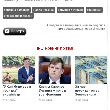
пенсійна реформа
Павло Розенко
корупція в Україні
спецпенсії
бюрократія в Україні
Сподобався матеріал? Сміливо поділися
ним в соцмережах через ці кнопки
ІНШІ НОВИНИ ПО ТЕМІ
"У Колі буде все в
Кирилл Сазонов:
За час
порядку":
Украина – понад
президентства
ексміністр
усе. Фамилии
Зеленського
пояснив, чому
политиков
зарплати міністрів
25.06.2024
26.07.2020
08.02.2020
Тищенку не
вторичны
збільшилися у 2-5
"світить" суворе
разів – ЗМІ