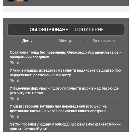
ОБГОВОРЮВАНЕ
|
ПОПУЛЯРНЕ
День
Місяць
За весь час
Остаточна точка без повернень: Олександр Усік анонсував свій
прощальний поєдинок
0
У яких випадках доведеться замінити радянське свідоцтво про
народження: роз'яснення Мін'юсту
0
У Німеччині фіксували підозрілі польоти дронів над базою, де
ремонтують Patriot
0
У Києві створили петицію про переведення всіх шкіл на
дистанціне навчання через посилення нічних обстрілів
0
Netflix поселив людину у білборді, що рекламує фантастичний
фільм "Останній дім"