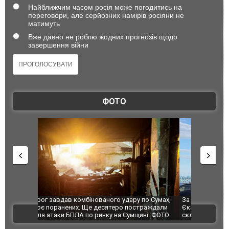
Найближчим часом росія може погодитись на
переговори, але серйозних намірів росіяни не
матимуть
Вже давно не роблю жодних прогнозів щодо
завершення війни
ФОТО
по Сумах,
За 2000 кілометрів від кордону з Україною: в
"Мої іграш
траждали
Єкатеринбурзі після атаки дронів загорівся
суперкарів
ВІДЕО
ині. ФОТО
склад Wildberries. ФОТО. ВІДЕО