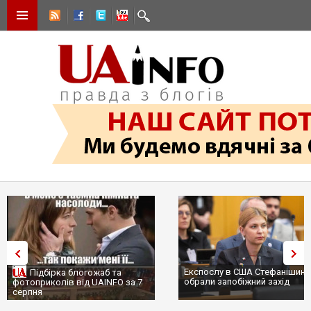
Експослу в США Стефанішині
Підбірка блогожаб та
обрали запобіжний захід
фотоприколів від UAINFO за 7
серпня