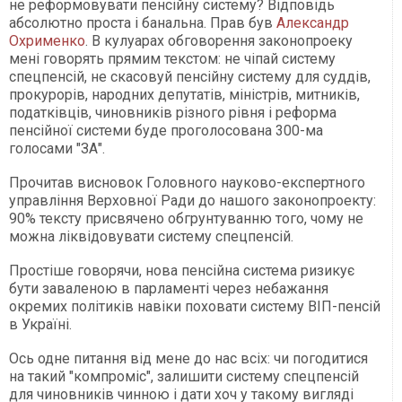
не реформовувати пенсійну систему? Відповідь
абсолютно проста і банальна. Прав був
Александр
Охрименко
. В кулуарах обговорення законопроеку
мені говорять прямим текстом: не чіпай систему
спецпенсій, не скасовуй пенсійну систему для суддів,
прокурорів, народних депутатів, міністрів, митників,
податківців, чиновників різного рівня і реформа
пенсійної системи буде проголосована 300-ма
голосами "ЗА".
Прочитав висновок Головного науково-експертного
управління Верховної Ради до нашого законопроекту:
90% тексту присвячено обгрунтуванню того, чому не
можна ліквідовувати систему спецпенсій.
Простіше говорячи, нова пенсійна система ризикує
бути заваленою в парламенті через небажання
окремих політиків навіки поховати систему ВІП-пенсій
в Україні.
Ось одне питання від мене до нас всіх: чи погодитися
на такий "компроміс", залишити систему спецпенсій
для чиновників чинною і дати хоч у такому вигляді