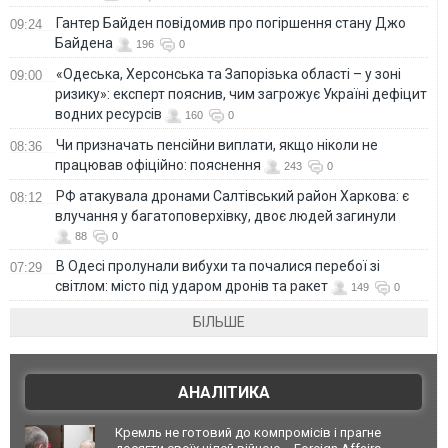
Гантер Байден повідомив про погіршення стану Джо
09:24
Байдена
196
0
«Одеська, Херсонська та Запорізька області – у зоні
09:00
ризику»: експерт пояснив, чим загрожує Україні дефіцит
водних ресурсів
160
0
Чи призначать пенсійни виплати, якщо ніколи не
08:36
працював офіційно: пояснення
243
0
РФ атакувала дронами Салтівський район Харкова: є
08:12
влучання у багатоповерхівку, двоє людей загинули
88
0
В Одесі пролунали вибухи та почалися перебої зі
07:29
світлом: місто під ударом дронів та ракет
149
0
БІЛЬШЕ
АНАЛІТИКА
Кремль не готовий до компромісів і прагне